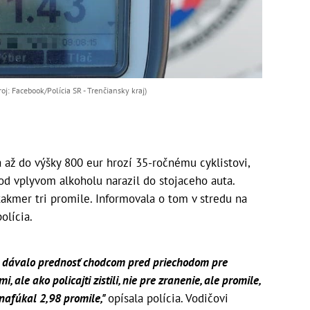
oj: Facebook/Polícia SR - Trenčiansky kraj)
 do výšky 800 eur hrozí 35-ročnému cyklistovi,
od vplyvom alkoholu narazil do stojaceho auta.
takmer tri promile. Informovala o tom v stredu na
olícia.
áve dávalo prednosť chodcom pred priechodom pre
, ale ako policajti zistili, nie pre zranenie, ale promile,
 nafúkal 2,98 promile,"
opísala polícia. Vodičovi