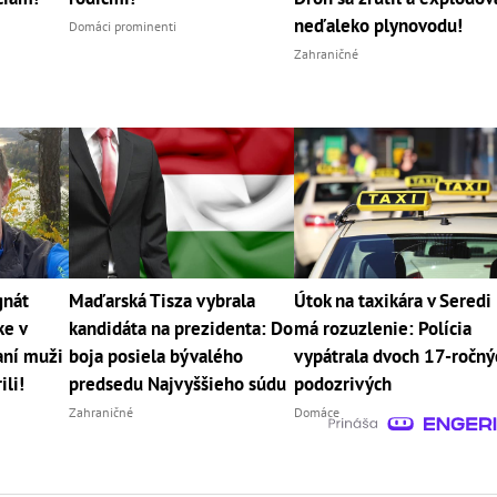
neďaleko plynovodu!
Domáci prominenti
Zahraničné
gnát
Maďarská Tisza vybrala
Útok na taxikára v Seredi
ke v
kandidáta na prezidenta: Do
má rozuzlenie: Polícia
aní muži
boja posiela bývalého
vypátrala dvoch 17-ročný
ili!
predsedu Najvyššieho súdu
podozrivých
Zahraničné
Domáce