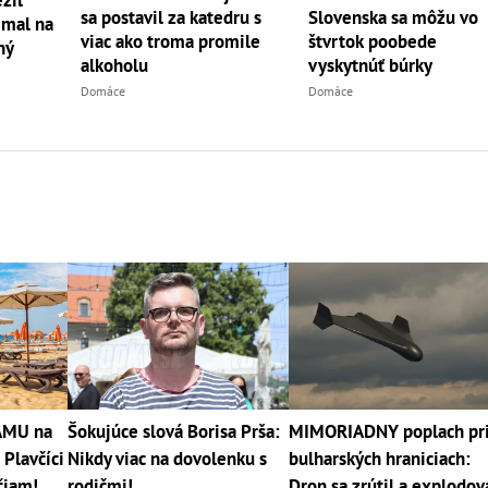
žil
sa postavil za katedru s
Slovenska sa môžu vo
emal na
viac ako troma promile
štvrtok poobede
ný
alkoholu
vyskytnúť búrky
Domáce
Domáce
RÁMU na
Šokujúce slová Borisa Prša:
MIMORIADNY poplach pr
 Plavčíci
Nikdy viac na dovolenku s
bulharských hraniciach:
čiam!
rodičmi!
Dron sa zrútil a explodov