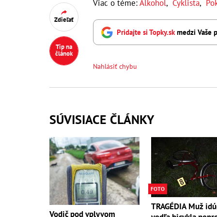
Viac o téme:
Alkohol
,
Cyklista
,
Po
Zdieľať
Pridajte si Topky.sk
medzi Vaše p
Tip na
článok
Nahlásiť chybu
SÚVISIACE ČLÁNKY
FOTO
TRAGÉDIA Muž idú
Vodič pod vplyvom