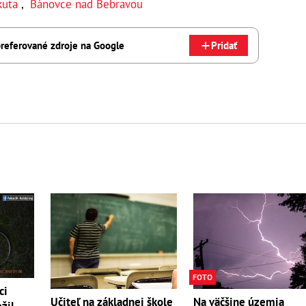
kuta
,
Bánovce nad Bebravou
referované zdroje na Google
Pridať
FOTO
ci
Učiteľ na základnej škole
Na väčšine územia