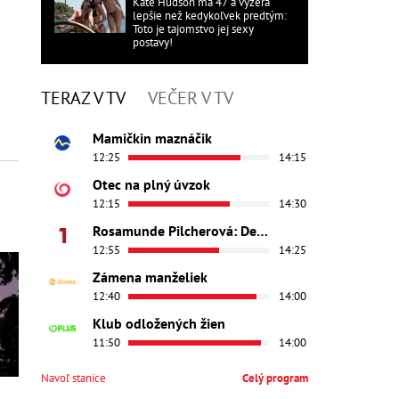
Kate Hudson má 47 a vyzerá
lepšie než kedykoľvek predtým:
Toto je tajomstvo jej sexy
postavy!
TERAZ V TV
VEČER V TV
Mamičkin maznáčik
12:25
14:15
Otec na plný úvzok
12:15
14:30
Rosamunde Pilcherová: Dedičstvo lásky
12:55
14:25
Zámena manželiek
12:40
14:00
Klub odložených žien
11:50
14:00
Navoľ stanice
Celý program