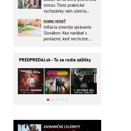
stresu: Tieto praktické
vychytávky vám ušetria
miesto v batohu!
DOBRE VEDIEŤ
Inflácia zmenila správanie
Slovákov: Ako narábať s
peniazmi, keď nechcete
zbytočne riskovať?
PREDPREDAJ
.sk - Tu sa rodia zážitky
ZAHRANIČNÉ CELEBRITY