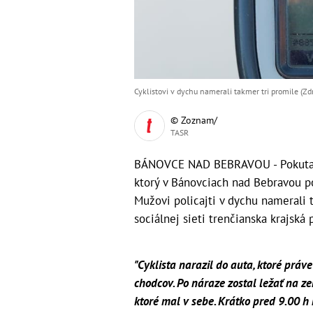
Cyklistovi v dychu namerali takmer tri promile (Zdr
© Zoznam/
TASR
BÁNOVCE NAD BEBRAVOU - Pokuta až
ktorý v Bánovciach nad Bebravou p
Mužovi policajti v dychu namerali 
sociálnej sieti trenčianska krajská p
"Cyklista narazil do auta, ktoré pr
chodcov. Po náraze zostal ležať na zemi
ktoré mal v sebe. Krátko pred 9.00 h