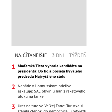
NAJČÍTANEJŠIE
3 DNI
TÝŽDEŇ
Maďarská Tisza vybrala kandidáta na
prezidenta: Do boja posiela bývalého
predsedu Najvyššieho súdu
Napätie v Hormuzskom prielive
eskaluje: SAE obvinili Irán z raketového
útoku na tanker
Úraz na túre vo Veľkej Fatre: Turistka si
zranila členok, do nemocnice ju odviezli