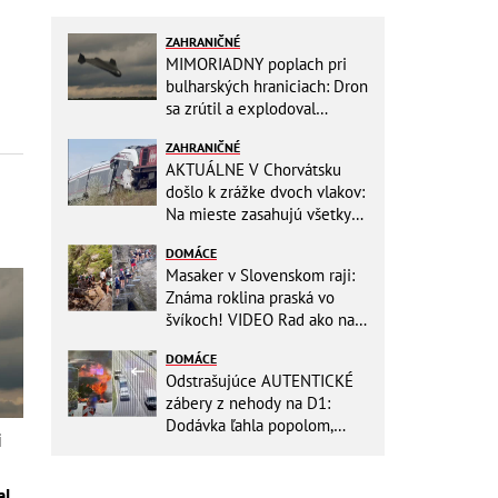
ZAHRANIČNÉ
MIMORIADNY poplach pri
bulharských hraniciach: Dron
sa zrútil a explodoval
neďaleko plynovodu!
ZAHRANIČNÉ
AKTUÁLNE V Chorvátsku
došlo k zrážke dvoch vlakov:
Na mieste zasahujú všetky
záchranné zložky
DOMÁCE
Masaker v Slovenskom raji:
Známa roklina praská vo
švíkoch! VIDEO Rad ako na
banány za socializmu
DOMÁCE
Odstrašujúce AUTENTICKÉ
zábery z nehody na D1:
Dodávka ľahla popolom,
i
ťažko zraneného
zachraňoval vrtuľník
al