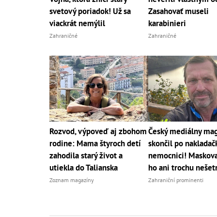
svetový poriadok! Už sa
Zasahovať museli
viackrát nemýlil
karabinieri
Zahraničné
Zahraničné
Rozvod, výpoveď aj zbohom
Český mediálny ma
rodine: Mama štyroch detí
skončil po nakladač
zahodila starý život a
nemocnici! Maskov
utiekla do Talianska
ho ani trochu nešetr
Zoznam magazíny
Zahraniční prominenti