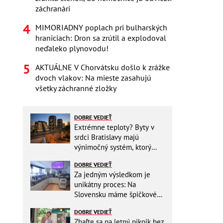
záchranári
MIMORIADNY poplach pri bulharských
hraniciach: Dron sa zrútil a explodoval
neďaleko plynovodu!
AKTUÁLNE V Chorvátsku došlo k zrážke
dvoch vlakov: Na mieste zasahujú
všetky záchranné zložky
DOBRE VEDIEŤ
Extrémne teploty? Byty v
srdci Bratislavy majú
výnimočný systém, ktorý
ešte aj šetrí náklady
DOBRE VEDIEŤ
Za jedným výsledkom je
unikátny proces: Na
Slovensku máme špičkové
pracovisko
DOBRE VEDIEŤ
Zbaľte sa na letný piknik bez