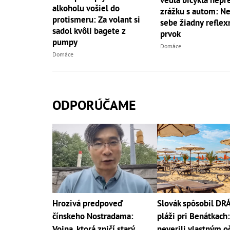
vedľa bicykla nepre
alkoholu vošiel do
zrážku s autom: N
protismeru: Za volant si
sebe žiadny reflex
sadol kvôli bagete z
prvok
pumpy
Domáce
Domáce
ODPORÚČAME
Hrozivá predpoveď
Slovák spôsobil D
čínskeho Nostradama:
pláži pri Benátkach:
Vojna, ktorá zničí starý
neverili vlastným o