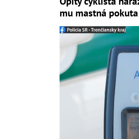
Opitý cyklista nara
mu mastná pokuta