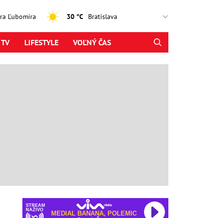
jtra Ľubomíra
30 °C
 TV
LIFESTYLE
VOĽNÝ ČAS
STREAM
NAŽIVO
MEDIAL BANANA, POLEMIC