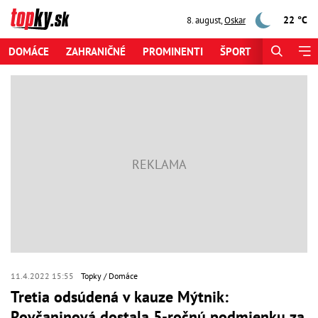
22 °C
8. august
,
Oskar
DOMÁCE
ZAHRANIČNÉ
PROMINENTI
ŠPORT
ZAUJÍMAV
11.4.2022 15:55
Topky
Domáce
Tretia odsúdená v kauze Mýtnik:
Rovčaninová dostala 5-ročnú podmienku za