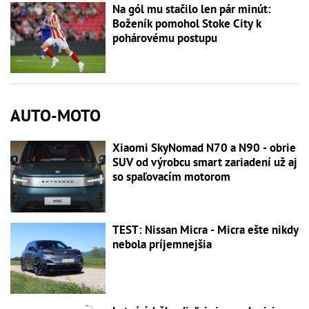
Na gól mu stačilo len pár minút:
Boženík pomohol Stoke City k
pohárovému postupu
AUTO-MOTO
Xiaomi SkyNomad N70 a N90 - obrie
SUV od výrobcu smart zariadení už aj
so spaľovacím motorom
TEST: Nissan Micra - Micra ešte nikdy
nebola príjemnejšia