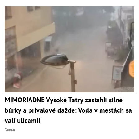
MIMORIADNE Vysoké Tatry zasiahli silné
búrky a prívalové dažde: Voda v mestách sa
valí ulicami!
Domáce