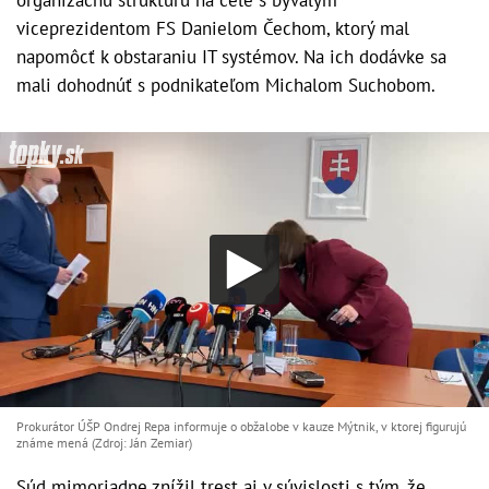
viceprezidentom FS Danielom Čechom, ktorý mal
napomôcť k obstaraniu IT systémov. Na ich dodávke sa
mali dohodnúť s podnikateľom Michalom Suchobom.
Prokurátor ÚŠP Ondrej Repa informuje o obžalobe v kauze Mýtnik, v ktorej figurujú
známe mená (Zdroj: Ján Zemiar)
Súd mimoriadne znížil trest aj v súvislosti s tým, že