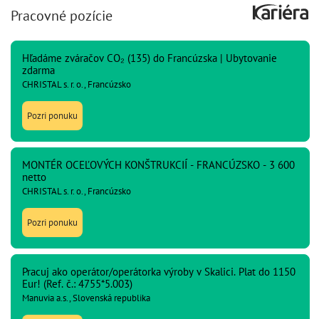
Pracovné pozície
Hľadáme zváračov CO₂ (135) do Francúzska | Ubytovanie
zdarma
CHRISTAL s. r. o., Francúzsko
Pozri ponuku
MONTÉR OCEĽOVÝCH KONŠTRUKCIÍ - FRANCÚZSKO - 3 600
netto
CHRISTAL s. r. o., Francúzsko
Pozri ponuku
Pracuj ako operátor/operátorka výroby v Skalici. Plat do 1150
Eur! (Ref. č.: 4755*5.003)
Manuvia a.s., Slovenská republika