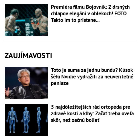
Premiéra filmu Bojovník: Z drsných
chlapov elegáni v oblekoch! FOTO
Takto im to pristane...
ZAUJÍMAVOSTI
Toto je suma za jednu bundu? Kúsok
šéfa Nvidie vydražili za neuveriteľné
peniaze
5 najdôležitejších rád ortopéda pre
zdravé kosti a kĺby: Začať treba oveľa
skôr, než začnú bolieť