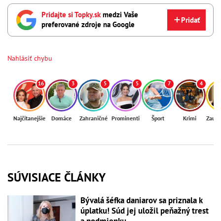
Pridajte si Topky.sk
medzi Vaše
Pridať
preferované zdroje na Google
Nahlásiť chybu
16
3
5
5
7
4
Najčítanejšie
Domáce
Zahraničné
Prominenti
Šport
Krimi
Zaují
SÚVISIACE ČLÁNKY
Bývalá šéfka daniarov sa priznala k
úplatku! Súd jej uložil peňažný trest
a podmienku