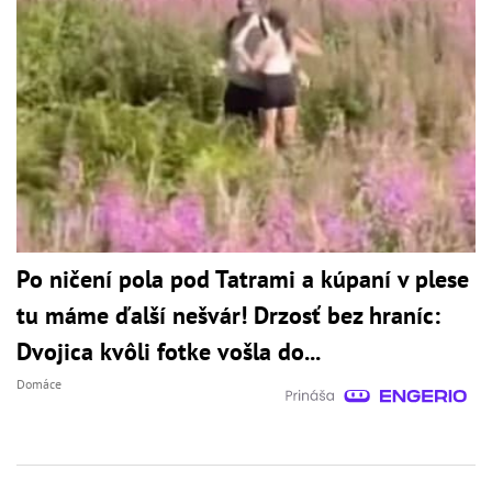
Po ničení pola pod Tatrami a kúpaní v plese
tu máme ďalší nešvár! Drzosť bez hraníc:
Dvojica kvôli fotke vošla do...
Domáce