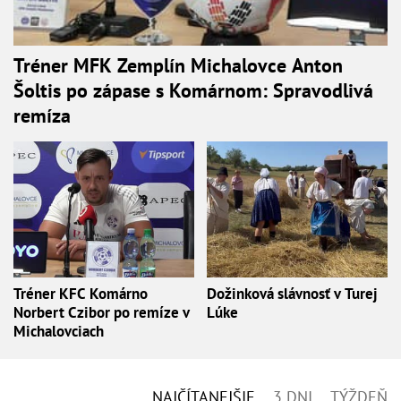
Tréner MFK Zemplín Michalovce Anton
Šoltis po zápase s Komárnom: Spravodlivá
remíza
Tréner KFC Komárno
Dožinková slávnosť v Turej
Norbert Czibor po remíze v
Lúke
Michalovciach
NAJČÍTANEJŠIE
3 DNI
TÝŽDEŇ