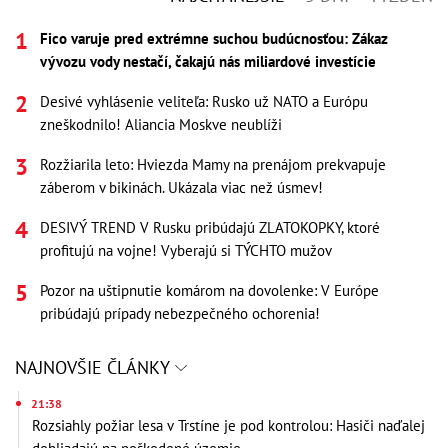
Fico varuje pred extrémne suchou budúcnosťou: Zákaz
vývozu vody nestačí, čakajú nás miliardové investície
Desivé vyhlásenie veliteľa: Rusko už NATO a Európu
zneškodnilo! Aliancia Moskve neublíži
Rozžiarila leto: Hviezda Mamy na prenájom prekvapuje
záberom v bikinách. Ukázala viac než úsmev!
DESIVÝ TREND V Rusku pribúdajú ZLATOKOPKY, ktoré
profitujú na vojne! Vyberajú si TÝCHTO mužov
Pozor na uštipnutie komárom na dovolenke: V Európe
pribúdajú prípady nebezpečného ochorenia!
NAJNOVŠIE ČLÁNKY
21:38
Rozsiahly požiar lesa v Trstíne je pod kontrolou: Hasiči naďalej