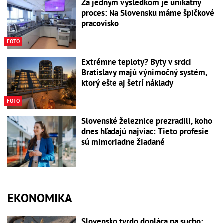
Za jedným výsledkom je unikátny
proces: Na Slovensku máme špičkové
pracovisko
FOTO
Extrémne teploty? Byty v srdci
Bratislavy majú výnimočný systém,
ktorý ešte aj šetrí náklady
FOTO
Slovenské železnice prezradili, koho
dnes hľadajú najviac: Tieto profesie
sú mimoriadne žiadané
EKONOMIKA
Slovensko tvrdo dopláca na sucho: