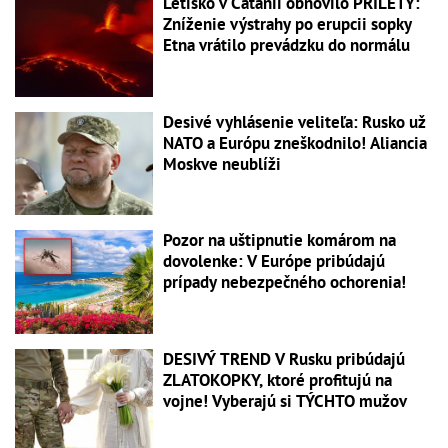
Letisko v Catanii obnovilo PRÍLETY:
Zníženie výstrahy po erupcii sopky
Etna vrátilo prevádzku do normálu
Desivé vyhlásenie veliteľa: Rusko už
NATO a Európu zneškodnilo! Aliancia
Moskve neublíži
Pozor na uštipnutie komárom na
dovolenke: V Európe pribúdajú
prípady nebezpečného ochorenia!
DESIVÝ TREND V Rusku pribúdajú
ZLATOKOPKY, ktoré profitujú na
vojne! Vyberajú si TÝCHTO mužov