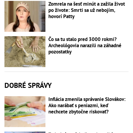
Zomrela na šesť minút a zažila život
po živote: Smrti sa už nebojím,
hovorí Patty
Čo sa tu stalo pred 3000 rokmi?
Archeológovia narazili na záhadné
pozostatky
DOBRÉ SPRÁVY
Inflácia zmenila správanie Slovákov:
Ako narábať s peniazmi, keď
nechcete zbytočne riskovať?