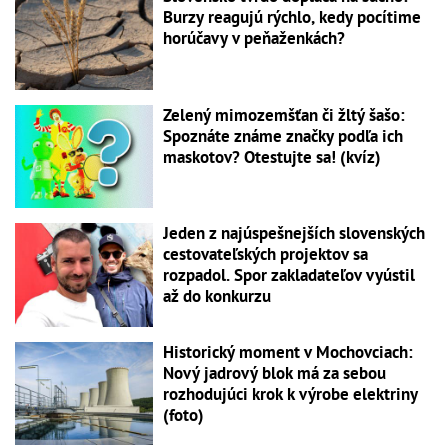
Burzy reagujú rýchlo, kedy pocítime
horúčavy v peňaženkách?
Zelený mimozemšťan či žltý šašo:
Spoznáte známe značky podľa ich
maskotov? Otestujte sa! (kvíz)
Jeden z najúspešnejších slovenských
cestovateľských projektov sa
rozpadol. Spor zakladateľov vyústil
až do konkurzu
Historický moment v Mochovciach:
Nový jadrový blok má za sebou
rozhodujúci krok k výrobe elektriny
(foto)