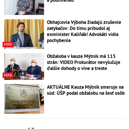
Obhajcovia Výboha žiadajú zrušenie
zatykačov: Do tímu pribudol aj
exminister Kaliňák! Advokáti vidia
pochybenia
FOTO
Obžaloba v kauze Mýtnik má 115
strán: VIDEO Prokurátor nevylučuje
ďalšie dohody o vine a treste
FOTO
AKTUÁLNE Kauza Mýtnik smeruje na
súd: ÚŠP podal obžalobu na šesť osôb