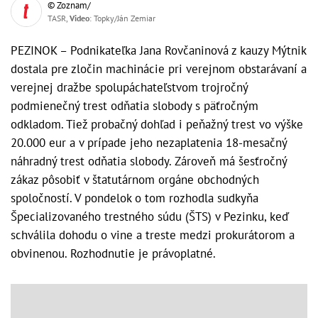
© Zoznam/
TASR,
Video
: Topky/Ján Zemiar
PEZINOK – Podnikateľka Jana Rovčaninová z kauzy Mýtnik
dostala pre zločin machinácie pri verejnom obstarávaní a
verejnej dražbe spolupáchateľstvom trojročný
podmienečný trest odňatia slobody s päťročným
odkladom. Tiež probačný dohľad i peňažný trest vo výške
20.000 eur a v prípade jeho nezaplatenia 18-mesačný
náhradný trest odňatia slobody. Zároveň má šesťročný
zákaz pôsobiť v štatutárnom orgáne obchodných
spoločností. V pondelok o tom rozhodla sudkyňa
Špecializovaného trestného súdu (ŠTS) v Pezinku, keď
schválila dohodu o vine a treste medzi prokurátorom a
obvinenou. Rozhodnutie je právoplatné.