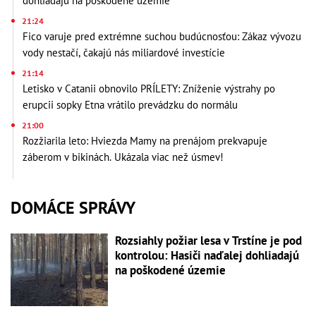
dohliadajú na poškodené územie
21:24
Fico varuje pred extrémne suchou budúcnosťou: Zákaz vývozu
vody nestačí, čakajú nás miliardové investície
21:14
Letisko v Catanii obnovilo PRÍLETY: Zníženie výstrahy po
erupcii sopky Etna vrátilo prevádzku do normálu
21:00
Rozžiarila leto: Hviezda Mamy na prenájom prekvapuje
záberom v bikinách. Ukázala viac než úsmev!
DOMÁCE SPRÁVY
Rozsiahly požiar lesa v Trstíne je pod
kontrolou: Hasiči naďalej dohliadajú
na poškodené územie