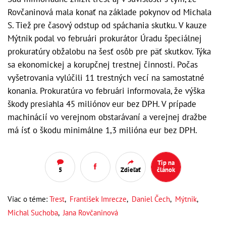
Rovčaninová mala konať na základe pokynov od Michala
S. Tiež pre časový odstup od spáchania skutku. V kauze
Mýtnik podal vo februári prokurátor Úradu špeciálnej
prokuratúry obžalobu na šesť osôb pre päť skutkov. Týka
sa ekonomickej a korupčnej trestnej činnosti. Počas
vyšetrovania vylúčili 11 trestných vecí na samostatné
konania. Prokuratúra vo februári informovala, že výška
škody presiahla 45 miliónov eur bez DPH. V prípade
machinácií vo verejnom obstarávaní a verejnej dražbe
má ísť o škodu minimálne 1,3 milióna eur bez DPH.
Tip na
5
Zdieľať
článok
Viac o téme:
Trest
,
František Imrecze
,
Daniel Čech
,
Mýtnik
,
Michal Suchoba
,
Jana Rovčaninová