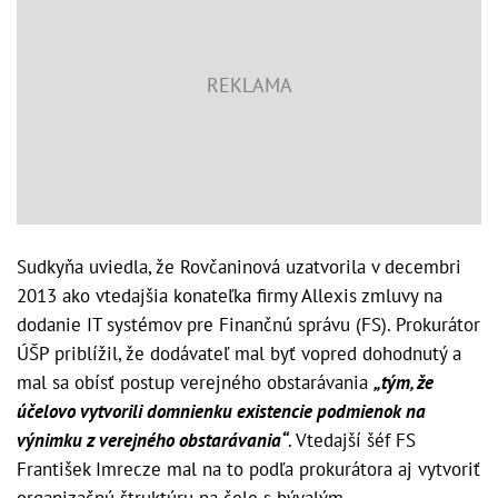
Sudkyňa uviedla, že Rovčaninová uzatvorila v decembri
2013 ako vtedajšia konateľka firmy Allexis zmluvy na
dodanie IT systémov pre Finančnú správu (FS). Prokurátor
ÚŠP priblížil, že dodávateľ mal byť vopred dohodnutý a
mal sa obísť postup verejného obstarávania
„tým, že
účelovo vytvorili domnienku existencie podmienok na
výnimku z verejného obstarávania“
. Vtedajší šéf FS
František Imrecze mal na to podľa prokurátora aj vytvoriť
organizačnú štruktúru na čele s bývalým