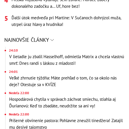
dokonalého zadočku a... Uf, hore bez!
Ďalší útok medveďa pri Martine: V Sučanoch dohrýzol muža,
utrpel úraz hlavy a hrudníka!
NAJNOVŠIE ČLÁNKY
24:10
V lietadle ju zbalil Hasselhoff, odmietla Matrix a chcela vlastnú
smrť: Dnes randí s láskou z mladosti!
24:01
Veľké zhrnutie týždňa: Máte prehľad o tom, čo sa okolo nás
deje? Otestuje sa v KVÍZE
Nedeľa 22:00
Hospodárová chytila v správach záchvat smiechu, stiahla aj
Ďurianovú: Keď to zbadáte, neudržíte sa ani vy!
Nedeľa 22:00
Príšerné obvinenie pastora: Pohlavne zneužil tínedžera! Zatajil
mu desivé tajomstvo