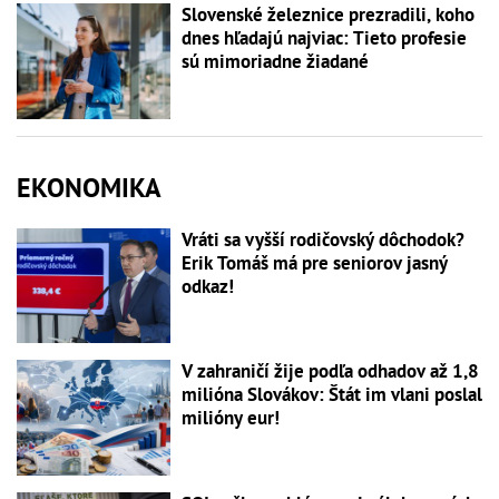
Slovenské železnice prezradili, koho
dnes hľadajú najviac: Tieto profesie
sú mimoriadne žiadané
EKONOMIKA
Vráti sa vyšší rodičovský dôchodok?
Erik Tomáš má pre seniorov jasný
odkaz!
V zahraničí žije podľa odhadov až 1,8
milióna Slovákov: Štát im vlani poslal
milióny eur!