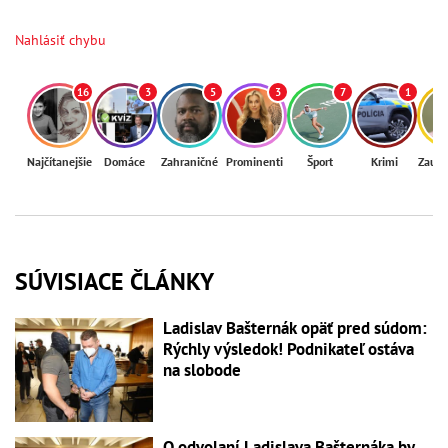
Nahlásiť chybu
16
3
5
3
7
1
Najčítanejšie
Domáce
Zahraničné
Prominenti
Šport
Krimi
Zaují
SÚVISIACE ČLÁNKY
Ladislav Bašternák opäť pred súdom:
Rýchly výsledok! Podnikateľ ostáva
na slobode
O odvolaní Ladislava Bašternáka by