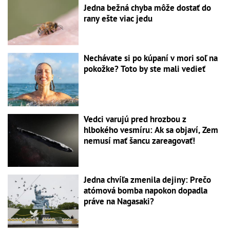
Jedna bežná chyba môže dostať do
rany ešte viac jedu
Nechávate si po kúpaní v mori soľ na
pokožke? Toto by ste mali vedieť
Vedci varujú pred hrozbou z
hlbokého vesmíru: Ak sa objaví, Zem
nemusí mať šancu zareagovať!
Jedna chvíľa zmenila dejiny: Prečo
atómová bomba napokon dopadla
práve na Nagasaki?