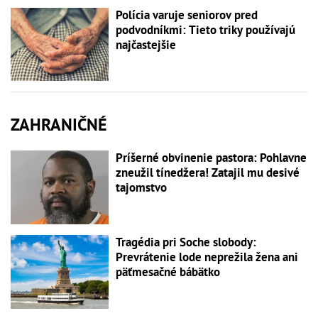
Polícia varuje seniorov pred
podvodníkmi: Tieto triky používajú
najčastejšie
ZAHRANIČNÉ
Príšerné obvinenie pastora: Pohlavne
zneužil tínedžera! Zatajil mu desivé
tajomstvo
Tragédia pri Soche slobody:
Prevrátenie lode neprežila žena ani
päťmesačné bábätko