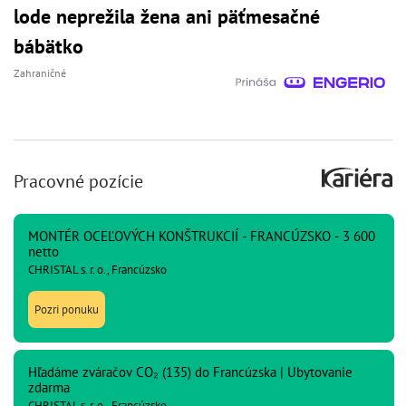
lode neprežila žena ani päťmesačné
bábätko
Zahraničné
Pracovné pozície
MONTÉR OCEĽOVÝCH KONŠTRUKCIÍ - FRANCÚZSKO - 3 600
netto
CHRISTAL s. r. o., Francúzsko
Pozri ponuku
Hľadáme zváračov CO₂ (135) do Francúzska | Ubytovanie
zdarma
CHRISTAL s. r. o., Francúzsko