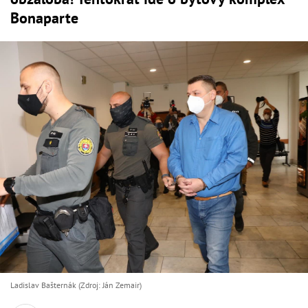
Bonaparte
Ladislav Bašternák (Zdroj: Ján Zemair)