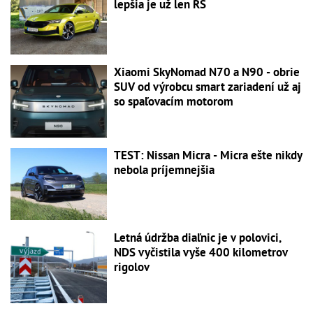
lepšia je už len RS
Xiaomi SkyNomad N70 a N90 - obrie
SUV od výrobcu smart zariadení už aj
so spaľovacím motorom
TEST: Nissan Micra - Micra ešte nikdy
nebola príjemnejšia
Letná údržba diaľnic je v polovici,
NDS vyčistila vyše 400 kilometrov
rigolov