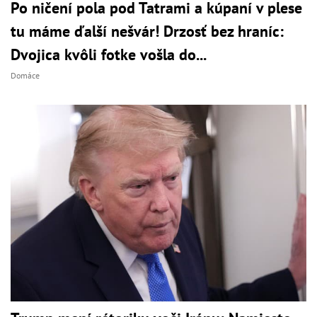
Po ničení pola pod Tatrami a kúpaní v plese
tu máme ďalší nešvár! Drzosť bez hraníc:
Dvojica kvôli fotke vošla do...
Domáce