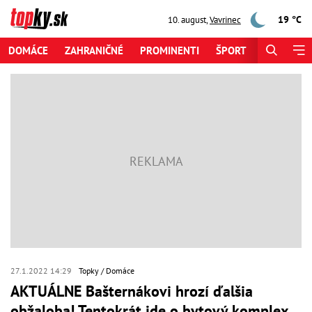
19 °C
10. august
,
Vavrinec
DOMÁCE
ZAHRANIČNÉ
PROMINENTI
ŠPORT
ZAUJÍMAV
27.1.2022 14:29
Topky
Domáce
AKTUÁLNE Bašternákovi hrozí ďalšia
obžaloba! Tentokrát ide o bytový komplex