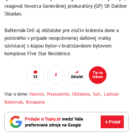
reagoval hovorca Generálnej prokuratúry (GP) SR Dalibor
Skladan.
Bašternák čelí aj obžalobe pre zločin krátenia dane a
poistného v prípade neoprávnenej daňovej vratky
súvisiacej s kúpou bytov v bratislavskom bytovom
komplexe Five Star Residence.
Tip na
53
Zdieľať
článok
Viac o téme:
Väzenie
,
Prepustenie
,
Obžaloba
,
Súd
,
Ladislav
Bašternák
,
Bonaparte
Pridajte si Topky.sk
medzi Vaše
Pridať
preferované zdroje na Google