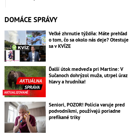
DOMÁCE SPRÁVY
Veľké zhrnutie týždňa: Máte prehľad
o tom, čo sa okolo nás deje? Otestuje
sa v KVÍZE
Ďalší útok medveďa pri Martine: V
Sučanoch dohrýzol muža, utrpel úraz
hlavy a hrudníka!
AKTUALIZOVANÉ
Seniori, POZOR! Polícia varuje pred
podvodníkmi, používajú poriadne
prefíkané triky