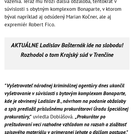
väzenia. Teraz mu hrozí ďalšia obžaloba, tentokrát v
súvislosti s obytným komplexom Bonaparte, v ktorom
býval napríklad aj odsúdený Marian Kočner, ale aj
expremiér Robert Fico.
AKTUÁLNE Ladislav Bašternák ide na slobodu!
Rozhodol o tom Krajský súd v Trenčíne
"Vyšetrovateľ národnej kriminálnej agentúry dnes ukončil
vyšetrovanie v súvislosti s bytovým komplexom Bonaparte,
kde je obvinený Ladislav B., návrhom na podanie obžaloby
a spis predložil príslušnému prokurátorovi Úradu špeciálnej
prokuratúry,"
uviedla Dobiášová.
„Prokurátor po
preštudovaní veci rozhodne vzhľadom na rozsah a zložitosť
spisového materiálu v primeranej lehote o ďalšom postupe,"