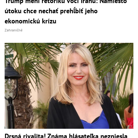
Trump mení rétoriku voči Iránu: Namiesto
útoku chce nechať prehĺbiť jeho
ekonomickú krízu
Zahraničné
Drsná rivalita! Známa hlásateľka nezniesla