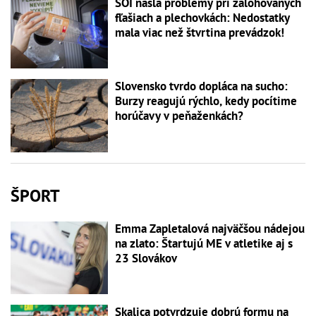
SOI našla problémy pri zálohovaných
fľašiach a plechovkách: Nedostatky
mala viac než štvrtina prevádzok!
Slovensko tvrdo dopláca na sucho:
Burzy reagujú rýchlo, kedy pocítime
horúčavy v peňaženkách?
ŠPORT
Emma Zapletalová najväčšou nádejou
na zlato: Štartujú ME v atletike aj s
23 Slovákov
Skalica potvrdzuje dobrú formu na