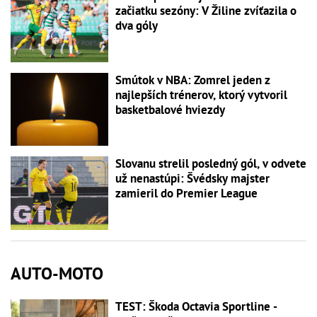
začiatku sezóny: V Žiline zvíťazila o
dva góly
Smútok v NBA: Zomrel jeden z
najlepších trénerov, ktorý vytvoril
basketbalové hviezdy
Slovanu strelil posledný gól, v odvete
už nenastúpi: Švédsky majster
zamieril do Premier League
AUTO-MOTO
TEST: Škoda Octavia Sportline -