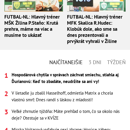
FUTBAL-NL: Hlavný tréner
FUTBAL-NL: Hlavný tréner
MŠK Žilina P.Staňo: Krutá
MFK Skalica R.Hudec:
prehra, máme na viac a
Klobúk dole, ako sme sa
musíme to ukázať
dnes prezentovali a
prvýkrát vyhrali v Žiline
NAJČÍTANEJŠIE
3 DNI
TÝŽDEŇ
Hospodárová chytila v správach záchvat smiechu, stiahla aj
Ďurianovú: Keď to zbadáte, neudržíte sa ani vy!
V lietadle ju zbalil Hasselhoff, odmietla Matrix a chcela
vlastnú smrť: Dnes randí s láskou z mladosti!
Veľké zhrnutie týždňa: Máte prehľad o tom, čo sa okolo nás
deje? Otestuje sa v KVÍZE
Misska Vojtasová vyťahuje sexi zbrane: Horúce zábery