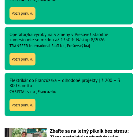
Pozri ponuku
Operátor/ka výroby na 3 zmeny v Prešove! Stabilné
zamestnanie so mzdou až 1350 €. Nástup 8/2026.
TRANSFER International Staff k.s., Prešovský kraj
Pozri ponuku
Elektrikár do Francúzska – dlhodobé projekty | 3 200 – 3
800 € netto
CHRISTAL s. r. o., Francúzsko
Pozri ponuku
Zbaľte sa na letný piknik bez stresu: