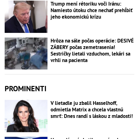
Trump mení rétoriku voči Iránu:
Namiesto útoku chce nechať prehĺbiť
jeho ekonomickú krízu
Hrôza na sále počas operácie: DESIVÉ
ZÁBERY počas zemetrasenia!
Sestričky lietali vzduchom, lekári sa
vrhli na pacienta
PROMINENTI
V lietadle ju zbalil Hasselhoff,
odmietla Matrix a chcela vlastnú
smrť: Dnes randí s láskou z mladosti!