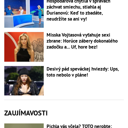
Hospodárová chytila v správach
záchvat smiechu, stiahla aj
Ďurianovú: Keď to zbadáte,
neudržíte sa ani vy!
Misska Vojtasová vyťahuje sexi
zbrane: Horúce zábery dokonalého
zadočku a... Uf, hore bez!
Desivý pád speváckej hviezdy: Ups,
toto nebolo v pláne!
ZAUJÍMAVOSTI
Pichla vás včela? TOTO nerobte: