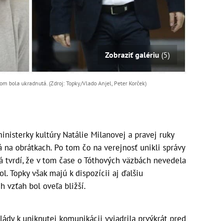
Zobraziť galériu
(5)
m bola ukradnutá. (Zdroj: Topky/Vlado Anjel, Peter Korček)
isterky kultúry Natálie Milanovej a pravej ruky
 na obrátkach. Po tom čo na verejnosť unikli správy
á tvrdí, že v tom čase o Tóthových väzbách nevedela
. Topky však majú k dispozícii aj ďalšiu
h vzťah bol oveľa bližší.
ády k uniknutej komunikácii vyjadrila prvýkrát pred