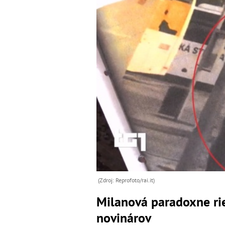
(Zdroj: Reprofoto/rai.it)
Milanová paradoxne ri
novinárov