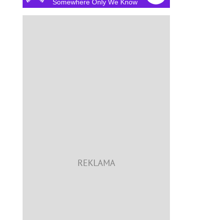
Somewhere Only We Know