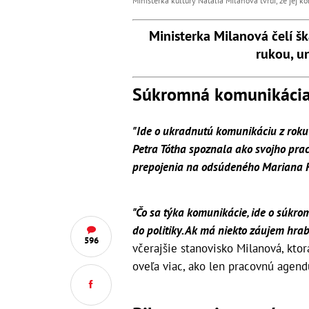
Ministerka kultúry Natália Milanová tvrdí, že jej 
Ministerka Milanová čelí š
rukou, un
Súkromná komunikácia 
"Ide o ukradnutú komunikáciu z roku
Petra Tótha spoznala ako svojho pra
prepojenia na odsúdeného Mariana K
"Čo sa týka komunikácie, ide o súk
do politiky. Ak má niekto záujem hraba
596
včerajšie stanovisko Milanová, kto
oveľa viac, ako len pracovnú agend