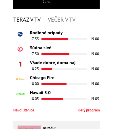
žena
TERAZ V TV
VEČER V TV
Rodinné prípady
17:55
19:00
Súdna sieň
17:50
19:00
Všade dobre, doma naj
18:25
19:00
Chicago Fire
18:00
19:00
Hawaii 5.0
18:05
19:05
Navoľ stanice
Celý program
DOMÁCE