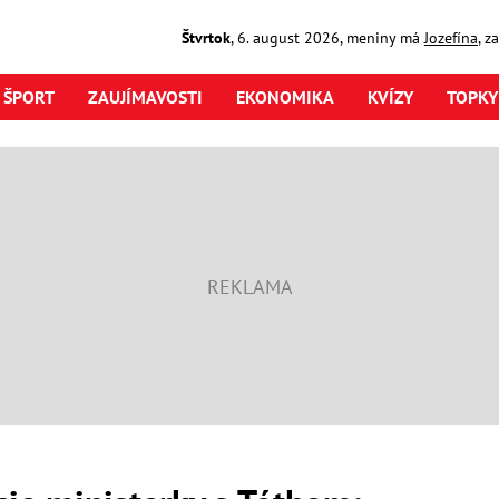
Štvrtok
,
6. august
2026
,
meniny má
Jozefína
, z
ŠPORT
ZAUJÍMAVOSTI
EKONOMIKA
KVÍZY
TOPKY