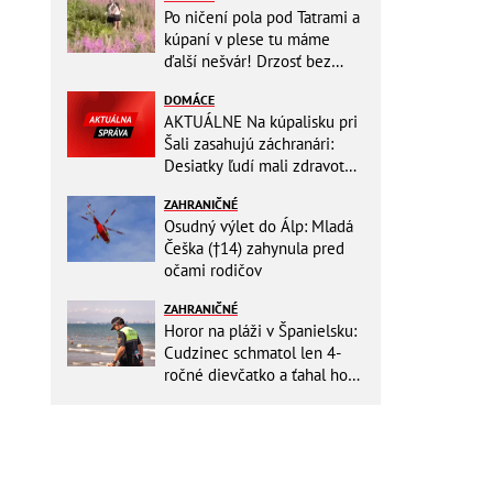
Po ničení pola pod Tatrami a
kúpaní v plese tu máme
ďalší nešvár! Drzosť bez
hraníc: Dvojica kvôli fotke
DOMÁCE
vošla do...
AKTUÁLNE Na kúpalisku pri
Šali zasahujú záchranári:
Desiatky ľudí mali zdravotné
ťažkosti!
ZAHRANIČNÉ
Osudný výlet do Álp: Mladá
Češka (†14) zahynula pred
očami rodičov
ZAHRANIČNÉ
Horor na pláži v Španielsku:
Cudzinec schmatol len 4-
ročné dievčatko a ťahal ho
do mora!