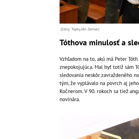
(Zdroj: Topky/Ján Zemiar)
Tóthova minulosť a sl
Vzhľadom na to, akú má Peter Tóth
znepokojujúca. Mal byť totiž sám Tó
sledovania neskôr zavraždeného no
tým, že vyplávalo na povrch aj je
Kočnerom. V 90. rokoch sa tiež ang
novinára.