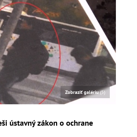
Zobraziť galériu
(5)
eši ústavný zákon o ochrane