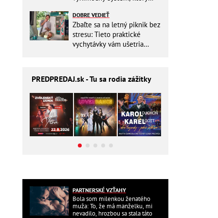
ešte aj šetrí náklady
DOBRE VEDIEŤ
Zbaľte sa na letný piknik bez
stresu: Tieto praktické
vychytávky vám ušetria
miesto v batohu!
PREDPREDAJ
.sk - Tu sa rodia zážitky
PARTNERSKÉ VZŤAHY
Bola som milenkou ženatého
muža: To, že má manželku, mi
nevadilo, hrozbou sa stala táto