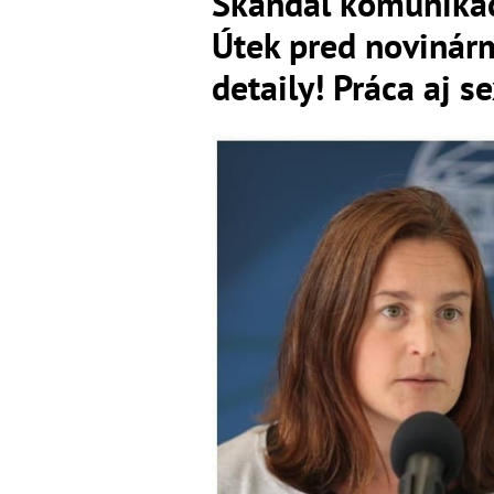
Škandál komunikác
Útek pred novinárm
detaily! Práca aj s