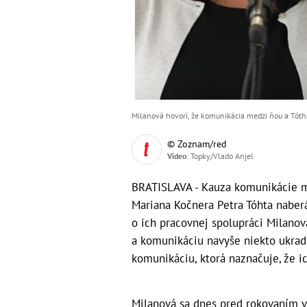
Milanová hovorí, že komunikácia medzi ňou a Tótho
© Zoznam/red
Video
: Topky/Vlado Anjel
BRATISLAVA - Kauza komunikácie min
Mariana Kočnera Petra Tóhta naberá
o ich pracovnej spolupráci Milanov
a komunikáciu navyše niekto ukradol
komunikáciu, ktorá naznačuje, že ic
Milanová sa dnes pred rokovaním vl