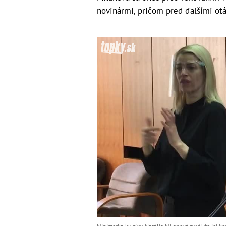
novinármi, pričom pred ďalšími ot