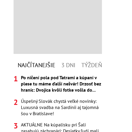
NAJČÍTANEJŠIE
3 DNI
TÝŽDEŇ
Po ničení pola pod Tatrami a kúpaní v
plese tu máme ďalší nešvár! Drzosť bez
hraníc: Dvojica kvôli fotke vošla do...
Úspešný Slovák chystá veľké novinky:
Luxusná svadba na Sardínii aj tajomná
šou v Bratislave!
AKTUÁLNE Na kúpalisku pri Šali
zasahujú záchranári: Desiatky ľudí mali