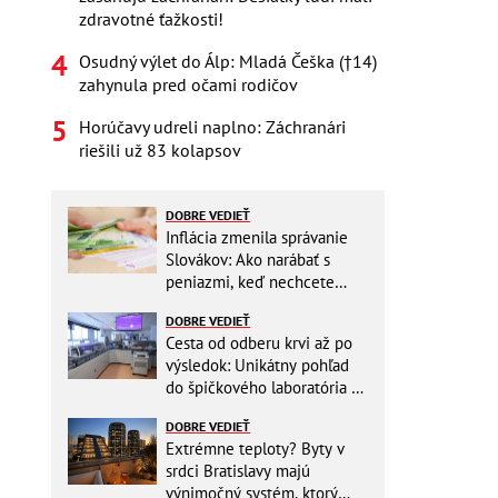
zdravotné ťažkosti!
Osudný výlet do Álp: Mladá Češka (†14)
zahynula pred očami rodičov
Horúčavy udreli naplno: Záchranári
riešili už 83 kolapsov
DOBRE VEDIEŤ
Inflácia zmenila správanie
Slovákov: Ako narábať s
peniazmi, keď nechcete
zbytočne riskovať?
DOBRE VEDIEŤ
Cesta od odberu krvi až po
výsledok: Unikátny pohľad
do špičkového laboratória na
Slovensku
DOBRE VEDIEŤ
Extrémne teploty? Byty v
srdci Bratislavy majú
výnimočný systém, ktorý