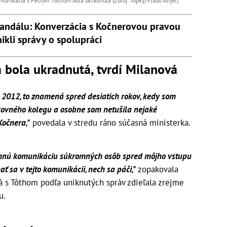
komunikácia s Petrom Tóthom bola ukradnutá (Zdroj: Topky/Vlado Anjel)
kandálu: Konverzácia s Kočnerovou pravou
ikli správy o spolupráci
bola ukradnutá, tvrdí Milanová
 2012, to znamená spred desiatich rokov, kedy som
covného kolegu a osobne som netušila nejaké
očnera,"
povedala v stredu ráno súčasná ministerka.
romnú komunikáciu súkromných osôb spred môjho vstupu
ť sa v tejto komunikácii, nech sa páči,"
zopakovala
rá s Tóthom podľa uniknutých správ zdieľala zrejme
u.