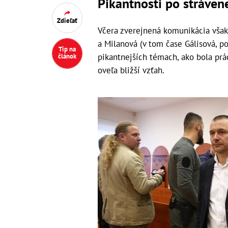
Pikantnosti po strávene
Zdieľať
Včera zverejnená komunikácia však 
a Milanová (v tom čase Gálisová, po
Tip na
pikantnejších témach, ako bola prác
článok
oveľa bližší vzťah.