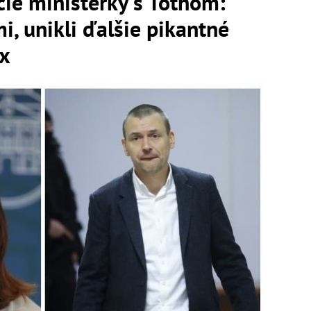
ie ministerky s Tóthom:
i, unikli ďalšie pikantné
ex