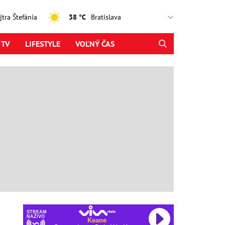
ajtra Štefánia
38 °C
 TV
LIFESTYLE
VOĽNÝ ČAS
STREAM
NAŽIVO
Keane