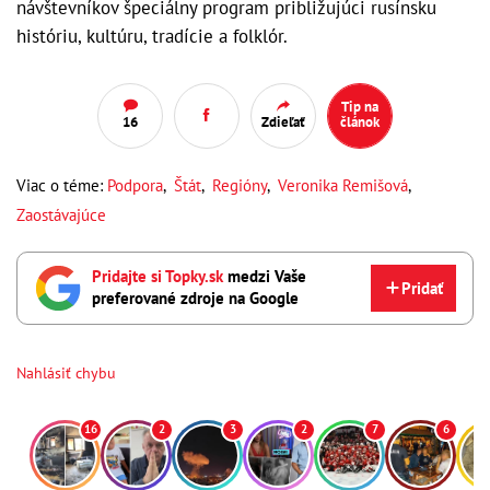
návštevníkov špeciálny program približujúci rusínsku
históriu, kultúru, tradície a folklór.
Tip na
16
Zdieľať
článok
Viac o téme:
Podpora
,
Štát
,
Regióny
,
Veronika Remišová
,
Zaostávajúce
Pridajte si Topky.sk
medzi Vaše
Pridať
preferované zdroje na Google
Nahlásiť chybu
16
2
3
2
7
6