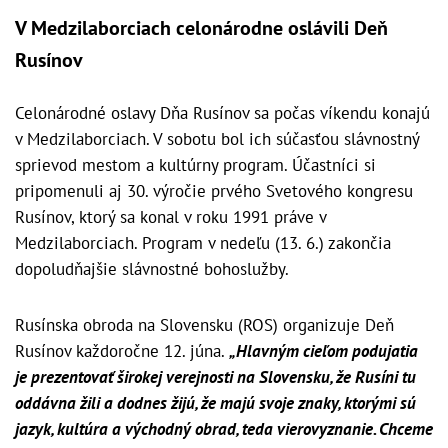
V Medzilaborciach celonárodne oslávili Deň
Rusínov
Celonárodné oslavy Dňa Rusínov sa počas víkendu konajú
v Medzilaborciach. V sobotu bol ich súčasťou slávnostný
sprievod mestom a kultúrny program. Účastníci si
pripomenuli aj 30. výročie prvého Svetového kongresu
Rusínov, ktorý sa konal v roku 1991 práve v
Medzilaborciach. Program v nedeľu (13. 6.) zakončia
dopoludňajšie slávnostné bohoslužby.
Rusínska obroda na Slovensku (ROS) organizuje Deň
Rusínov každoročne 12. júna.
„Hlavným cieľom podujatia
je prezentovať širokej verejnosti na Slovensku, že Rusíni tu
oddávna žili a dodnes žijú, že majú svoje znaky, ktorými sú
jazyk, kultúra a východný obrad, teda vierovyznanie. Chceme