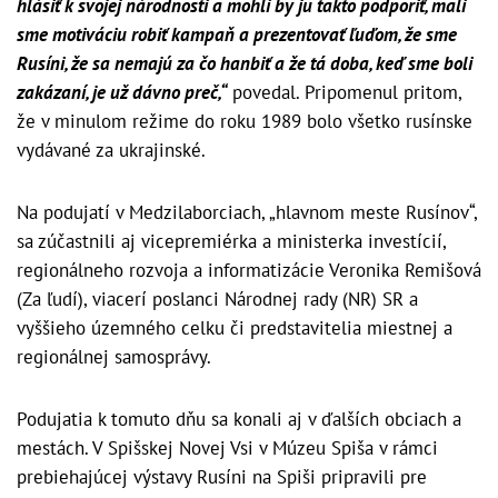
hlásiť k svojej národnosti a mohli by ju takto podporiť, mali
sme motiváciu robiť kampaň a prezentovať ľuďom, že sme
Rusíni, že sa nemajú za čo hanbiť a že tá doba, keď sme boli
zakázaní, je už dávno preč,“
povedal. Pripomenul pritom,
že v minulom režime do roku 1989 bolo všetko rusínske
vydávané za ukrajinské.
Na podujatí v Medzilaborciach, „hlavnom meste Rusínov“,
sa zúčastnili aj vicepremiérka a ministerka investícií,
regionálneho rozvoja a informatizácie Veronika Remišová
(Za ľudí), viacerí poslanci Národnej rady (NR) SR a
vyššieho územného celku či predstavitelia miestnej a
regionálnej samosprávy.
Podujatia k tomuto dňu sa konali aj v ďalších obciach a
mestách. V Spišskej Novej Vsi v Múzeu Spiša v rámci
prebiehajúcej výstavy Rusíni na Spiši pripravili pre