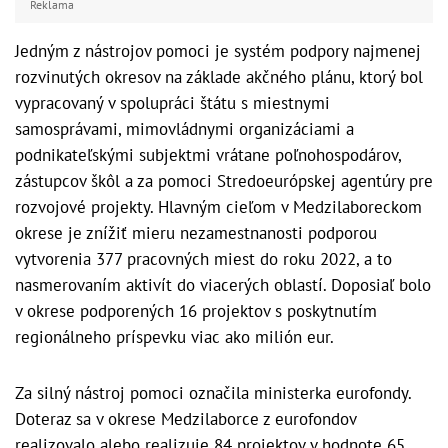
Reklama
Jedným z nástrojov pomoci je systém podpory najmenej
rozvinutých okresov na základe akčného plánu, ktorý bol
vypracovaný v spolupráci štátu s miestnymi
samosprávami, mimovládnymi organizáciami a
podnikateľskými subjektmi vrátane poľnohospodárov,
zástupcov škôl a za pomoci Stredoeurópskej agentúry pre
rozvojové projekty. Hlavným cieľom v Medzilaboreckom
okrese je znížiť mieru nezamestnanosti podporou
vytvorenia 377 pracovných miest do roku 2022, a to
nasmerovaním aktivít do viacerých oblastí. Doposiaľ bolo
v okrese podporených 16 projektov s poskytnutím
regionálneho príspevku viac ako milión eur.
Za silný nástroj pomoci označila ministerka eurofondy.
Doteraz sa v okrese Medzilaborce z eurofondov
realizovalo alebo realizuje 84 projektov v hodnote 65