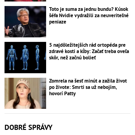
Toto je suma za jednu bundu? Kúsok
šéfa Nvidie vydražili za neuveriteľné
peniaze
5 najdôležitejších rád ortopéda pre
zdravé kosti a kĺby: Začať treba oveľa
skôr, než začnú bolieť
Zomrela na šesť minút a zažila život
po živote: Smrti sa už nebojím,
hovorí Patty
DOBRÉ SPRÁVY