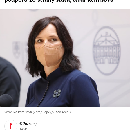
Veronika Remišová (Zdroj: Topky/Vlado Anjel)
© Zoznam/
TASR