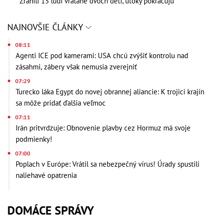
Zranili 13 ľudí vrátane dvoch detí, útoky pokračujú
NAJNOVŠIE ČLÁNKY
08:11
Agenti ICE pod kamerami: USA chcú zvýšiť kontrolu nad
zásahmi, zábery však nemusia zverejniť
07:29
Turecko láka Egypt do novej obrannej aliancie: K trojici krajín
sa môže pridať ďalšia veľmoc
07:11
Irán pritvrdzuje: Obnovenie plavby cez Hormuz má svoje
podmienky!
07:00
Poplach v Európe: Vrátil sa nebezpečný vírus! Úrady spustili
naliehavé opatrenia
DOMÁCE SPRÁVY