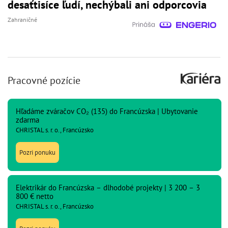
desaťtisíce ľudí, nechýbali ani odporcovia
Zahraničné
Pracovné pozície
Hľadáme zváračov CO₂ (135) do Francúzska | Ubytovanie
zdarma
CHRISTAL s. r. o., Francúzsko
Pozri ponuku
Elektrikár do Francúzska – dlhodobé projekty | 3 200 – 3
800 € netto
CHRISTAL s. r. o., Francúzsko