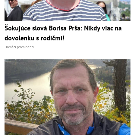
Šokujúce slová Borisa Prša: Nikdy viac na
dovolenku s rodičmi!
Domáci prominenti