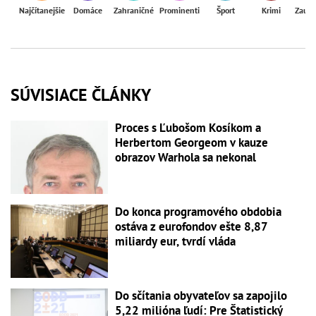
Najčítanejšie
Domáce
Zahraničné
Prominenti
Šport
Krimi
Zaují
SÚVISIACE ČLÁNKY
Proces s Ľubošom Kosíkom a
Herbertom Georgeom v kauze
obrazov Warhola sa nekonal
Do konca programového obdobia
ostáva z eurofondov ešte 8,87
miliardy eur, tvrdí vláda
Do sčítania obyvateľov sa zapojilo
5,22 milióna ľudí: Pre Štatistický