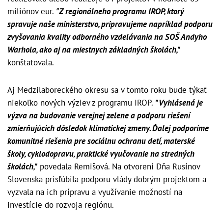
miliónov eur.
"Z regionálneho programu IROP, ktorý
spravuje naše ministerstvo, pripravujeme napríklad podporu
zvyšovania kvality odborného vzdelávania na SOŠ Andyho
Warhola, ako aj na miestnych základných školách,"
konštatovala.
Aj Medzilaboreckého okresu sa v tomto roku bude týkať
niekoľko nových výziev z programu IROP.
"Vyhlásená je
výzva na budovanie verejnej zelene a podporu riešení
zmierňujúcich dôsledok klimatickej zmeny. Ďalej podporíme
komunitné riešenia pre sociálnu ochranu detí, materské
školy, cyklodopravu, praktické vyučovanie na stredných
školách,"
povedala Remišová. Na otvorení Dňa Rusínov
Slovenska prisľúbila podporu vlády dobrým projektom a
vyzvala na ich prípravu a využívanie možností na
investície do rozvoja regiónu.