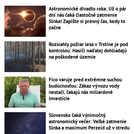
Astronomické divadlo roka: Už o pár
dní nás čaká čiastočné zatmenie
Slnka! Zapíšte si presný čas, kedy to
začne
Rozsiahly požiar lesa v Trstíne je pod
kontrolou: Hasiči naďalej dohliadajú
na poškodené územie
Fico varuje pred extrémne suchou
budúcnosťou: Zákaz vývozu vody
nestačí, čakajú nás miliardové
investície
Slovensko čaká výnimočný
astronomický večer: Veľké zatmenie
Slnka a maximum Perzeíd už v stredu