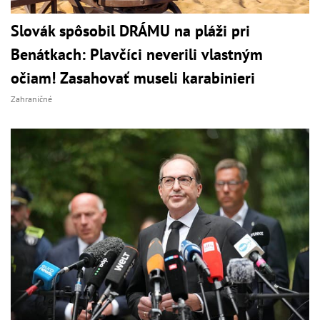
Slovák spôsobil DRÁMU na pláži pri
Benátkach: Plavčíci neverili vlastným
očiam! Zasahovať museli karabinieri
Zahraničné