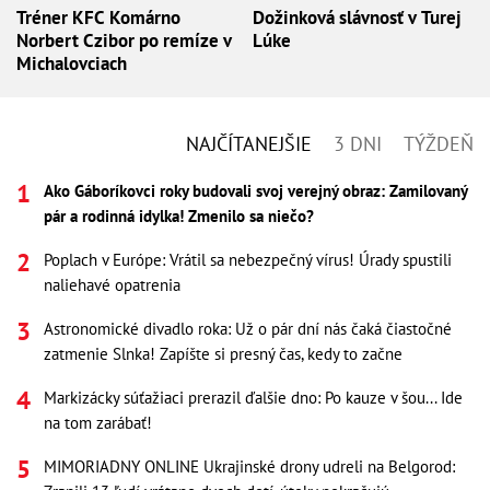
Tréner KFC Komárno
Dožinková slávnosť v Turej
Norbert Czibor po remíze v
Lúke
Michalovciach
NAJČÍTANEJŠIE
3 DNI
TÝŽDEŇ
Ako Gáboríkovci roky budovali svoj verejný obraz: Zamilovaný
pár a rodinná idylka! Zmenilo sa niečo?
Poplach v Európe: Vrátil sa nebezpečný vírus! Úrady spustili
naliehavé opatrenia
Astronomické divadlo roka: Už o pár dní nás čaká čiastočné
zatmenie Slnka! Zapíšte si presný čas, kedy to začne
Markizácky súťažiaci prerazil ďalšie dno: Po kauze v šou... Ide
na tom zarábať!
MIMORIADNY ONLINE Ukrajinské drony udreli na Belgorod: