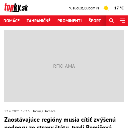
17 °C
9. august
,
Ľubomíra
DOMÁCE
ZAHRANIČNÉ
PROMINENTI
ŠPORT
ZAUJÍMAV
12.6.2021 17:16
Topky
Domáce
Zaostávajúce regióny musia cítiť zvýšenú
podporu zo strany štátu, tvrdí Remišová