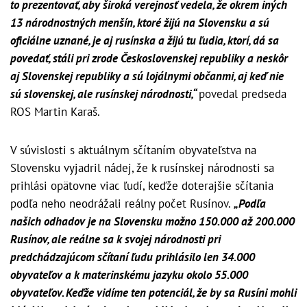
to prezentovať, aby široká verejnosť vedela, že okrem iných
13 národnostných menšín, ktoré žijú na Slovensku a sú
oficiálne uznané, je aj rusínska a žijú tu ľudia, ktorí, dá sa
povedať, stáli pri zrode Československej republiky a neskôr
aj Slovenskej republiky a sú lojálnymi občanmi, aj keď nie
sú slovenskej, ale rusínskej národnosti,“
povedal predseda
ROS Martin Karaš.
V súvislosti s aktuálnym sčítaním obyvateľstva na
Slovensku vyjadril nádej, že k rusínskej národnosti sa
prihlási opätovne viac ľudí, keďže doterajšie sčítania
podľa neho neodrážali reálny počet Rusínov.
„Podľa
našich odhadov je na Slovensku možno 150.000 až 200.000
Rusínov, ale reálne sa k svojej národnosti pri
predchádzajúcom sčítaní ľudu prihlásilo len 34.000
obyvateľov a k materinskému jazyku okolo 55.000
obyvateľov. Keďže vidíme ten potenciál, že by sa Rusíni mohli