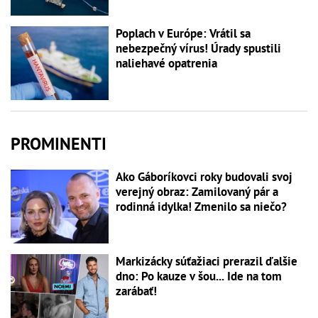
Poplach v Európe: Vrátil sa
nebezpečný vírus! Úrady spustili
naliehavé opatrenia
PROMINENTI
Ako Gáboríkovci roky budovali svoj
verejný obraz: Zamilovaný pár a
rodinná idylka! Zmenilo sa niečo?
Markizácky súťažiaci prerazil ďalšie
dno: Po kauze v šou... Ide na tom
zarábať!