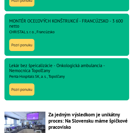
Pozri ponuku
MONTÉR OCEĽOVÝCH KONŠTRUKCIÍ - FRANCÚZSKO - 3 600
netto
CHRISTAL s. r. o., Francúzsko
Pozri ponuku
Lekár bez špeicalizácie - Onkologická ambulancia -
Nemocnica Topoľčany
Penta Hospitals SK, a. s., Topoľčany
Pozri ponuku
Za jedným výsledkom je unikátny
proces: Na Slovensku máme špičkové
pracovisko