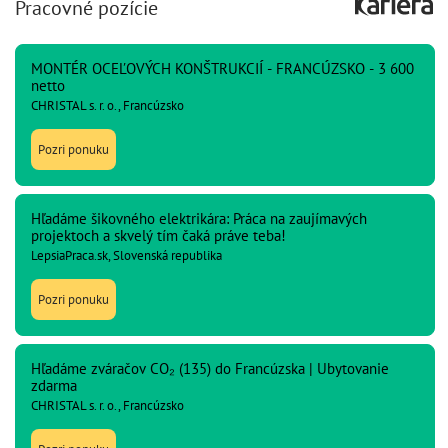
Pracovné pozície
MONTÉR OCEĽOVÝCH KONŠTRUKCIÍ - FRANCÚZSKO - 3 600
netto
CHRISTAL s. r. o., Francúzsko
Pozri ponuku
Hľadáme šikovného elektrikára: Práca na zaujímavých
projektoch a skvelý tím čaká práve teba!
LepsiaPraca.sk, Slovenská republika
Pozri ponuku
Hľadáme zváračov CO₂ (135) do Francúzska | Ubytovanie
zdarma
CHRISTAL s. r. o., Francúzsko