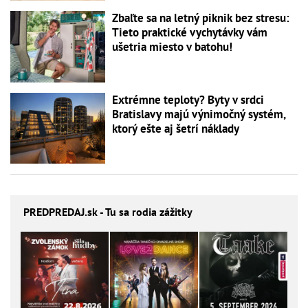
Zbaľte sa na letný piknik bez stresu:
Tieto praktické vychytávky vám
ušetria miesto v batohu!
Extrémne teploty? Byty v srdci
Bratislavy majú výnimočný systém,
ktorý ešte aj šetrí náklady
PREDPREDAJ
.sk - Tu sa rodia zážitky