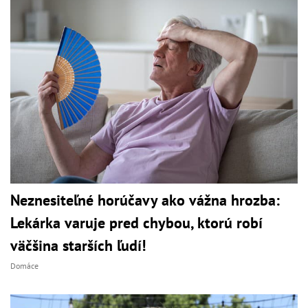
Neznesiteľné horúčavy ako vážna hrozba:
Lekárka varuje pred chybou, ktorú robí
väčšina starších ľudí!
Domáce