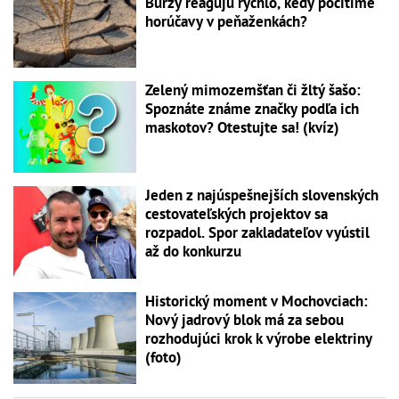
Burzy reagujú rýchlo, kedy pocítime
horúčavy v peňaženkách?
Zelený mimozemšťan či žltý šašo:
Spoznáte známe značky podľa ich
maskotov? Otestujte sa! (kvíz)
Jeden z najúspešnejších slovenských
cestovateľských projektov sa
rozpadol. Spor zakladateľov vyústil
až do konkurzu
Historický moment v Mochovciach:
Nový jadrový blok má za sebou
rozhodujúci krok k výrobe elektriny
(foto)