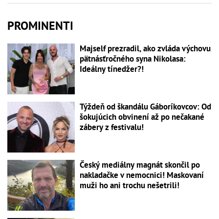
PROMINENTI
Majself prezradil, ako zvláda výchovu
pätnásťročného syna Nikolasa:
Ideálny tínedžer?!
Týždeň od škandálu Gáboríkovcov: Od
šokujúcich obvinení až po nečakané
zábery z festivalu!
Český mediálny magnát skončil po
nakladačke v nemocnici! Maskovaní
muži ho ani trochu nešetrili!