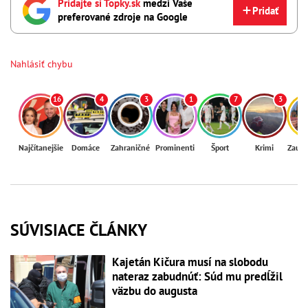
Pridajte si Topky.sk
medzi Vaše
Pridať
preferované zdroje na Google
Nahlásiť chybu
16
4
3
1
7
3
Najčítanejšie
Domáce
Zahraničné
Prominenti
Šport
Krimi
Zaují
SÚVISIACE ČLÁNKY
Kajetán Kičura musí na slobodu
nateraz zabudnúť: Súd mu predĺžil
väzbu do augusta