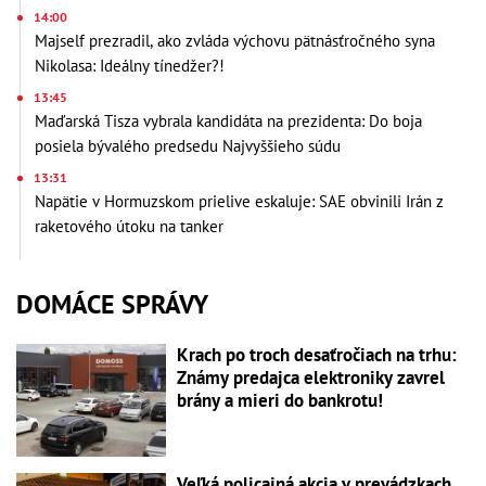
14:00
Majself prezradil, ako zvláda výchovu pätnásťročného syna
Nikolasa: Ideálny tínedžer?!
13:45
Maďarská Tisza vybrala kandidáta na prezidenta: Do boja
posiela bývalého predsedu Najvyššieho súdu
13:31
Napätie v Hormuzskom prielive eskaluje: SAE obvinili Irán z
raketového útoku na tanker
DOMÁCE SPRÁVY
Krach po troch desaťročiach na trhu:
Známy predajca elektroniky zavrel
brány a mieri do bankrotu!
Veľká policajná akcia v prevádzkach