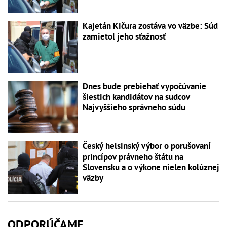
Kajetán Kičura zostáva vo väzbe: Súd
zamietol jeho sťažnosť
Dnes bude prebiehať vypočúvanie
šiestich kandidátov na sudcov
Najvyššieho správneho súdu
Český helsinský výbor o porušovaní
princípov právneho štátu na
Slovensku a o výkone nielen kolúznej
väzby
ODPORÚČAME