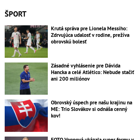
ŠPORT
Krutá správa pre Lionela Messiho:
Zdrvujúca udalosť v rodine, prežíva
obrovskú bolesť
Zásadné vyhlásenie pre Dávida
Hancka a celé Atlético: Nebude stačiť
ani 200 miliónov
Obrovský úspech pre našu krajinu na
ME: Trio Slovákov si odnáša cenný
kov!
FOTO Vonnová ukázala super formu v