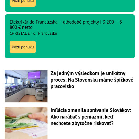
Pozri ponuku
Elektrikár do Francúzska – dlhodobé projekty | 3 200 – 3
800 € netto
CHRISTAL s. r. o., Francúzsko
Pozri ponuku
Za jedným výsledkom je unikátny
proces: Na Slovensku máme špičkové
pracovisko
Inflácia zmenila správanie Slovákov:
Ako narábať s peniazmi, keď
nechcete zbytočne riskovať?