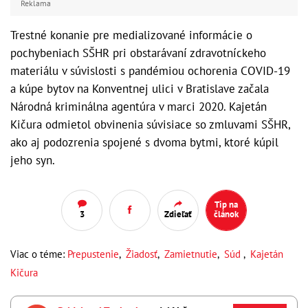
Reklama
Trestné konanie pre medializované informácie o
pochybeniach SŠHR pri obstarávaní zdravotníckeho
materiálu v súvislosti s pandémiou ochorenia COVID-19
a kúpe bytov na Konventnej ulici v Bratislave začala
Národná kriminálna agentúra v marci 2020. Kajetán
Kičura odmietol obvinenia súvisiace so zmluvami SŠHR,
ako aj podozrenia spojené s dvoma bytmi, ktoré kúpil
jeho syn.
Tip na
3
Zdieľať
článok
Viac o téme:
Prepustenie
,
Žiadosť
,
Zamietnutie
,
Súd
,
Kajetán
Kičura