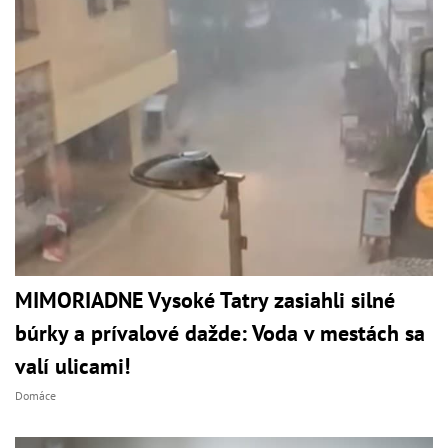
MIMORIADNE Vysoké Tatry zasiahli silné
búrky a prívalové dažde: Voda v mestách sa
valí ulicami!
Domáce