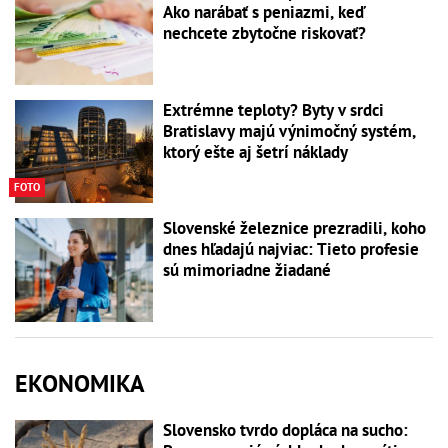
Ako narábať s peniazmi, keď
nechcete zbytočne riskovať?
Extrémne teploty? Byty v srdci
Bratislavy majú výnimočný systém,
ktorý ešte aj šetrí náklady
FOTO
Slovenské železnice prezradili, koho
dnes hľadajú najviac: Tieto profesie
sú mimoriadne žiadané
EKONOMIKA
Slovensko tvrdo dopláca na sucho: