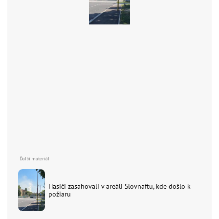
Hasiči zasahovali v areáli Slovnaftu, kde došlo k
požiaru