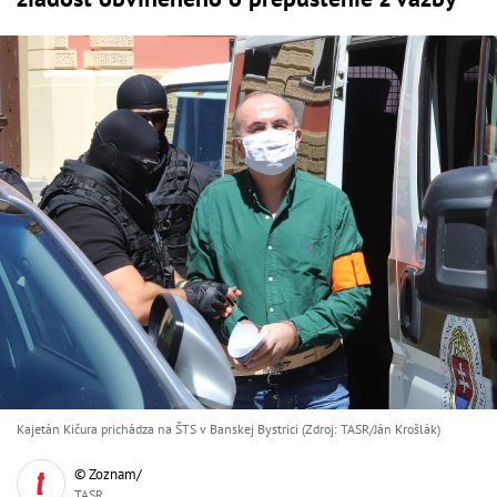
Kajetán Kičura prichádza na ŠTS v Banskej Bystrici (Zdroj: TASR/Ján Krošlák)
© Zoznam/
TASR