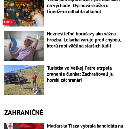
na východe: Dychová skúška u
tínedžera odhalila alkohol
FOTO
Neznesiteľné horúčavy ako vážna
hrozba: Lekárka varuje pred chybou,
ktorú robí väčšina starších ľudí!
Turistka vo Veľkej Fatre utrpela
zranenie členka: Zachraňovali ju
horskí záchranári
ZAHRANIČNÉ
Maďarská Tisza vybrala kandidáta na