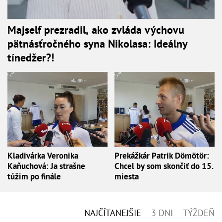
Majself prezradil, ako zvláda výchovu
pätnásťročného syna Nikolasa: Ideálny
tínedžer?!
Kladivárka Veronika
Prekážkár Patrik Dömötör:
Kaňuchová: Ja strašne
Chcel by som skončiť do 15.
túžim po finále
miesta
NAJČÍTANEJŠIE
3 DNI
TÝŽDEŇ