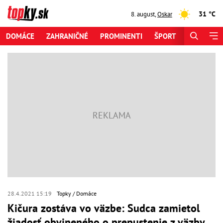
31 °C
8. august
,
Oskar
DOMÁCE
ZAHRANIČNÉ
PROMINENTI
ŠPORT
ZAUJÍMAV
28.4.2021 15:19
Topky
Domáce
Kičura zostáva vo väzbe: Sudca zamietol
žiadosť obvineného o prepustenie z väzby