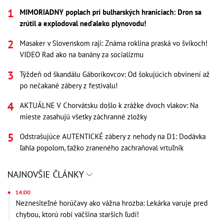
MIMORIADNY poplach pri bulharských hraniciach: Dron sa
zrútil a explodoval neďaleko plynovodu!
Masaker v Slovenskom raji: Známa roklina praská vo švíkoch!
VIDEO Rad ako na banány za socializmu
Týždeň od škandálu Gáboríkovcov: Od šokujúcich obvinení až
po nečakané zábery z festivalu!
AKTUÁLNE V Chorvátsku došlo k zrážke dvoch vlakov: Na
mieste zasahujú všetky záchranné zložky
Odstrašujúce AUTENTICKÉ zábery z nehody na D1: Dodávka
ľahla popolom, ťažko zraneného zachraňoval vrtuľník
NAJNOVŠIE ČLÁNKY
14:00
Neznesiteľné horúčavy ako vážna hrozba: Lekárka varuje pred
chybou, ktorú robí väčšina starších ľudí!