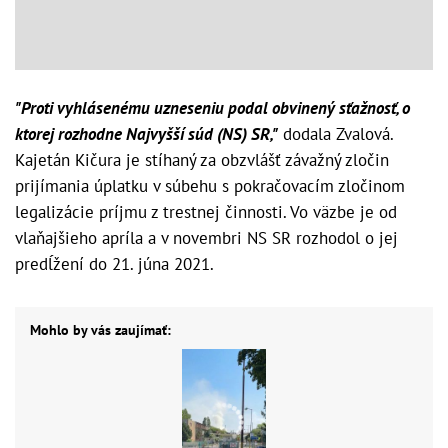
"Proti vyhlásenému uzneseniu podal obvinený sťažnosť, o
ktorej rozhodne Najvyšší súd (NS) SR,"
dodala Zvalová.
Kajetán Kičura je stíhaný za obzvlášť závažný zločin
prijímania úplatku v súbehu s pokračovacím zločinom
legalizácie príjmu z trestnej činnosti. Vo väzbe je od
vlaňajšieho apríla a v novembri NS SR rozhodol o jej
predĺžení do 21. júna 2021.
Mohlo by vás zaujímať: