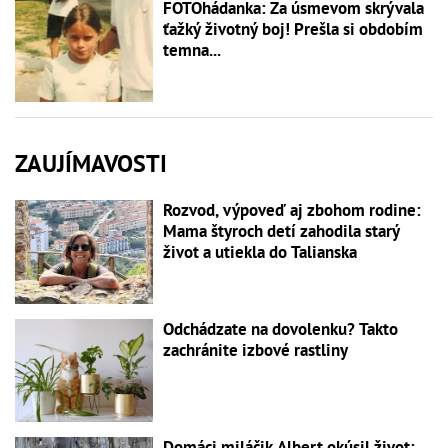
FOTOhádanka: Za úsmevom skrývala
ťažký životný boj! Prešla si obdobím
temna...
ZAUJÍMAVOSTI
Rozvod, výpoveď aj zbohom rodine:
Mama štyroch detí zahodila starý
život a utiekla do Talianska
Odchádzate na dovolenku? Takto
zachránite izbové rastliny
Domáci miláčik Albert okúsil život: