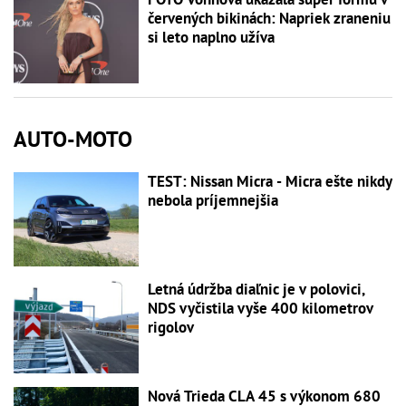
červených bikinách: Napriek zraneniu
si leto naplno užíva
AUTO-MOTO
TEST: Nissan Micra - Micra ešte nikdy
nebola príjemnejšia
Letná údržba diaľnic je v polovici,
NDS vyčistila vyše 400 kilometrov
rigolov
Nová Trieda CLA 45 s výkonom 680