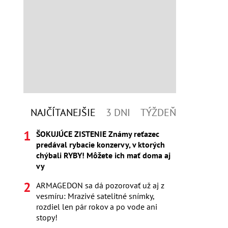
NAJČÍTANEJŠIE
3 DNI
TÝŽDEŇ
ŠOKUJÚCE ZISTENIE Známy reťazec
predával rybacie konzervy, v ktorých
chýbali RYBY! Môžete ich mať doma aj
vy
ARMAGEDON sa dá pozorovať už aj z
vesmíru: Mrazivé satelitné snímky,
rozdiel len pár rokov a po vode ani
stopy!