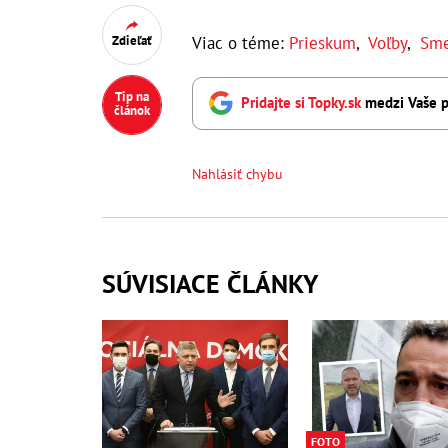
Viac o téme:
Prieskum
,
Voľby
,
Sme
Zdieľať
Tip na
Pridajte si Topky.sk
medzi Vaše p
článok
Nahlásiť chybu
SÚVISIACE ČLÁNKY
FOTO