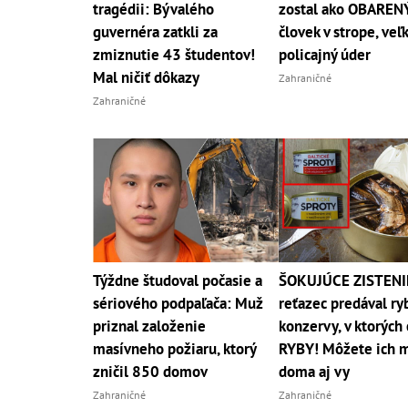
tragédii: Bývalého
zostal ako OBAREN
guvernéra zatkli za
človek v strope, veľ
zmiznutie 43 študentov!
policajný úder
Mal ničiť dôkazy
Zahraničné
Zahraničné
Týždne študoval počasie a
ŠOKUJÚCE ZISTENI
sériového podpaľača: Muž
reťazec predával ry
priznal založenie
konzervy, v ktorých 
masívneho požiaru, ktorý
RYBY! Môžete ich 
zničil 850 domov
doma aj vy
Zahraničné
Zahraničné