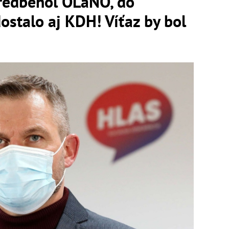
edbehol OĽaNO, do
ostalo aj KDH! Víťaz by bol