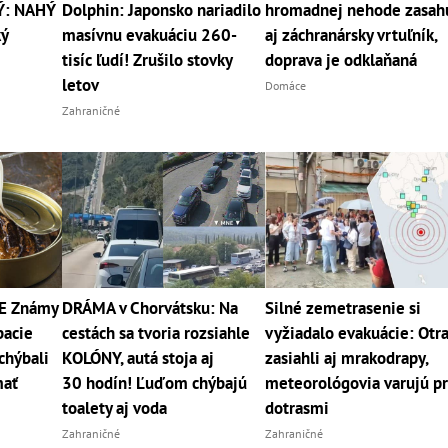
Ý: NAHÝ
Dolphin: Japonsko nariadilo
hromadnej nehode zasah
ký
masívnu evakuáciu 260-
aj záchranársky vrtuľník,
tisíc ľudí! Zrušilo stovky
doprava je odklaňaná
letov
Domáce
Zahraničné
E Známy
DRÁMA v Chorvátsku: Na
Silné zemetrasenie si
bacie
cestách sa tvoria rozsiahle
vyžiadalo evakuácie: Otr
chýbali
KOLÓNY, autá stoja aj
zasiahli aj mrakodrapy,
mať
30 hodín! Ľuďom chýbajú
meteorológovia varujú p
toalety aj voda
dotrasmi
Zahraničné
Zahraničné