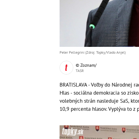
Peter Pellegrini (Zdroj: Topky/Vlado Anjel)
© Zoznam/
TASR
BRATISLAVA - Voľby do Národnej rad
Hlas - sociálna demokracia so zisk
volebných strán nasleduje SaS, kto
10,9 percenta hlasov. Vyplýva to z