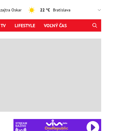
, zajtra Oskar
22 °C
 TV
LIFESTYLE
VOĽNÝ ČAS
STREAM
NAŽIVO
OneRepublic