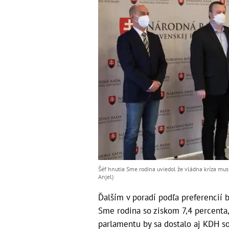
Šéf hnutia Sme rodina uviedol že vládna kríza musí
Anjel)
Ďalším v poradí podľa preferencií
Sme rodina so ziskom 7,4 percenta,
parlamentu by sa dostalo aj KDH so