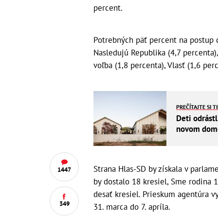
percent.
Potrebných päť percent na postup d
Nasledujú Republika (4,7 percenta),
voľba (1,8 percenta), Vlasť (1,6 per
PREČÍTAJTE SI T
Deti odrástl
novom dome 
Strana Hlas-SD by získala v parlam
1447
by dostalo 18 kresiel, Sme rodina 
desať kresiel. Prieskum agentúra 
349
31. marca do 7. apríla.