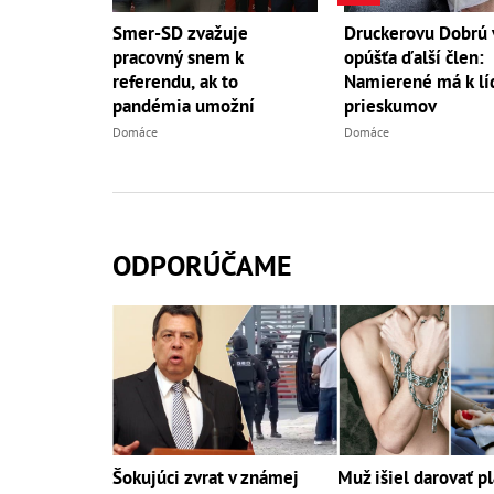
Smer-SD zvažuje
Druckerovu Dobrú 
pracovný snem k
opúšťa ďalší člen:
referendu, ak to
Namierené má k lí
pandémia umožní
prieskumov
Domáce
Domáce
ODPORÚČAME
Šokujúci zvrat v známej
Muž išiel darovať p