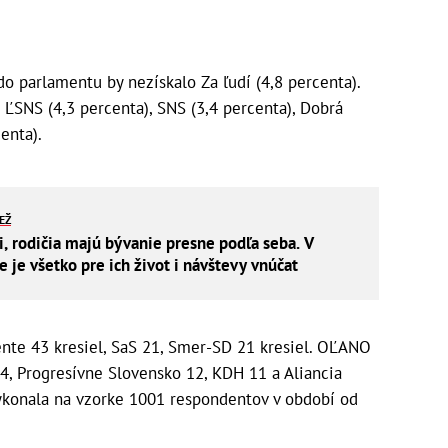
o parlamentu by nezískalo Za ľudí (4,8 percenta).
 ĽSNS (4,3 percenta), SNS (3,4 percenta), Dobrá
centa).
IEŽ
i, rodičia majú bývanie presne podľa seba. V
je všetko pre ich život i návštevy vnúčat
ente 43 kresiel, SaS 21, Smer-SD 21 kresiel. OĽANO
14, Progresívne Slovensko 12, KDH 11 a Aliancia
vykonala na vzorke 1001 respondentov v období od