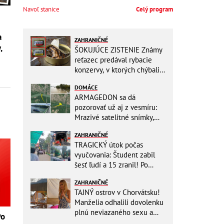
Navoľ stanice
Celý program
a
ZAHRANIČNÉ
,
ŠOKUJÚCE ZISTENIE Známy
reťazec predával rybacie
konzervy, v ktorých chýbali
RYBY! Môžete ich mať doma
DOMÁCE
aj vy
ARMAGEDON sa dá
pozorovať už aj z vesmíru:
Mrazivé satelitné snímky,
rozdiel len pár rokov a po
ZAHRANIČNÉ
vode ani stopy!
TRAGICKÝ útok počas
vyučovania: Študent zabil
šesť ľudí a 15 zranil! Po
útoku spáchal samovraždu
ZAHRANIČNÉ
TAJNÝ ostrov v Chorvátsku!
Manželia odhalili dovolenku
plnú neviazaného sexu a
Po
pikatné detaily