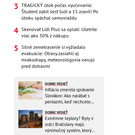
TRAGICKÝ útok počas vyučovania:
Študent zabil šesť ľudí a 15 zranil! Po
útoku spáchal samovraždu
Skenovať Lidl Plus sa oplatí: Ušetrite
viac ako 30% z nákupu
Silné zemetrasenie si vyžiadalo
evakuácie: Otrasy zasiahli aj
mrakodrapy, meteorológovia varujú
pred dotrasmi
DOBRE VEDIEŤ
Inflácia zmenila správanie
Slovákov: Ako narábať s
peniazmi, keď nechcete
zbytočne riskovať?
DOBRE VEDIEŤ
Extrémne teploty? Byty v
srdci Bratislavy majú
výnimočný systém, ktorý