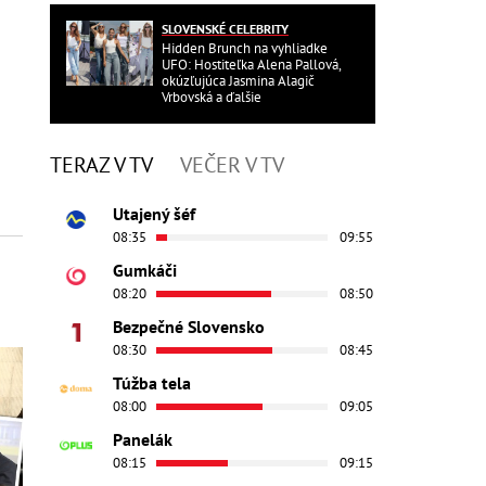
SLOVENSKÉ CELEBRITY
Hidden Brunch na vyhliadke
UFO: Hostiteľka Alena Pallová,
okúzľujúca Jasmina Alagič
Vrbovská a ďalšie
TERAZ V TV
VEČER V TV
Utajený šéf
08:35
09:55
Gumkáči
08:20
08:50
Bezpečné Slovensko
08:30
08:45
Túžba tela
08:00
09:05
Panelák
08:15
09:15