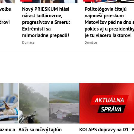
voľbu
Nový PRIESKUM hlási
Politológovia čítajú
nárast kollárovcov,
najnovší prieskum:
drovi
progresívcov a Smeru:
Matovičov pád na dno 
Extrémisti sa
pokles aj u prezidentky
mimoriadne prepadli!
je tu viacero faktorov!
Domáce
Domáce
lazmu a
Blíži sa ničivý tajfún
KOLAPS dopravy na D1: 