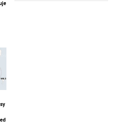
uje
asy
red