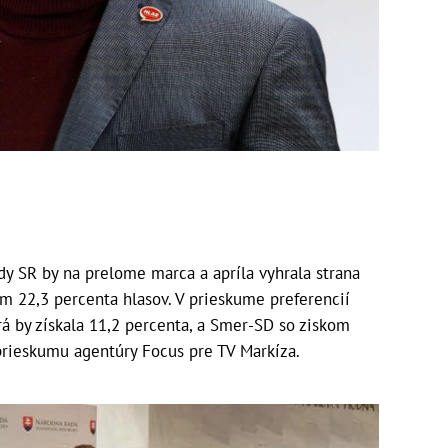
y SR by na prelome marca a apríla vyhrala strana
om 22,3 percenta hlasov. V prieskume preferencií
rá by získala 11,2 percenta, a Smer-SD so ziskom
 prieskumu agentúry Focus pre TV Markíza.