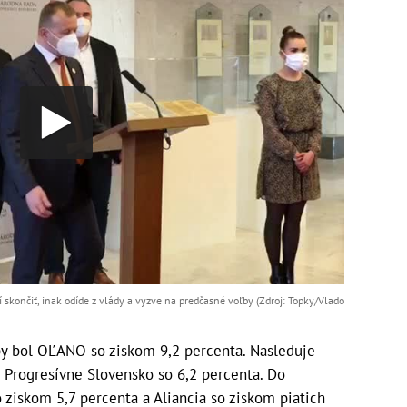
 skončiť, inak odíde z vlády a vyzve na predčasné voľby (Zdroj: Topky/Vlado
 by bol OĽANO so ziskom 9,2 percenta. Nasleduje
 Progresívne Slovensko so 6,2 percenta. Do
 ziskom 5,7 percenta a Aliancia so ziskom piatich