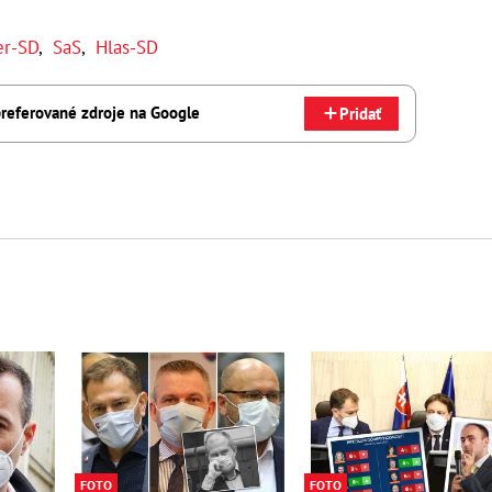
r-SD
,
SaS
,
Hlas-SD
referované zdroje na Google
Pridať
FOTO
FOTO