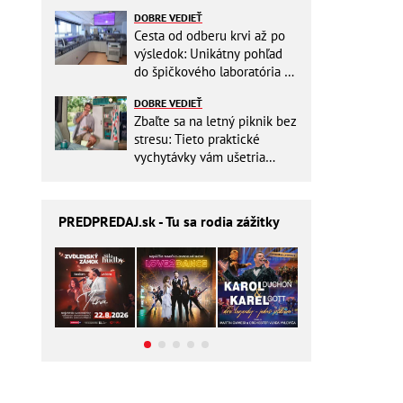
ešte aj šetrí náklady
DOBRE VEDIEŤ
Cesta od odberu krvi až po
výsledok: Unikátny pohľad
do špičkového laboratória na
Slovensku
DOBRE VEDIEŤ
Zbaľte sa na letný piknik bez
stresu: Tieto praktické
vychytávky vám ušetria
miesto v batohu!
PREDPREDAJ
.sk - Tu sa rodia zážitky