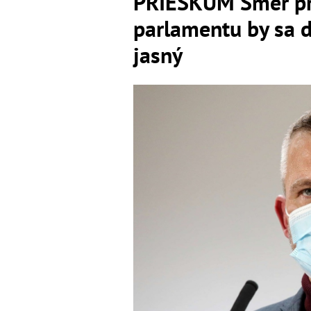
PRIESKUM Smer pr
parlamentu by sa d
jasný