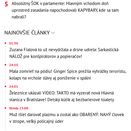
Absolútny ŠOK v parlamente: Hlavným vchodom doň
uprostred zasadania napochodovali KAPYBARY, kde sa tam
nabrali?
NAJNOVŠIE ČLÁNKY
01:30
Zuzana Fialová to už nevydržala a drsne udrela: Sarkastická
NÁLOŽ pre konšpirátorov a popieračov!
24:10
Mala zomrieť na pódiu! Ginger Spice prežila vyhrážky teroristu,
kolaps na vrchole slávy aj poníženie v spálni
24:01
Železnice ukázali VIDEO: TAKTO má vyzerať nová Hlavná
stanica v Bratislave! Detský kútik aj bezbarierové toalety
Streda 23:00
Muž išiel darovať plazmu a zostal ako OBARENÝ: NAHÝ človek
v strope, veľký policajný úder