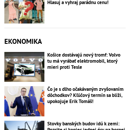
Hlasuj a vyhraj parádnu cenu!
EKONOMIKA
Košice dostávajú nový tromf: Volvo
tu má vyrábať elektromobil, ktorý
mieri proti Tesle
Čo je s dlho očakávaným zvyšovaním
dôchodkov? Kľúčový termín sa blíži,
upokojuje Erik Tomáš!
Stovky banských budov idú k zemi:
Pozrite si koniec jednej éry na hornej