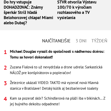
Do hry vstupuje
STVR otvorila Výstavu
DOHADZOVAČ: Známy
100/70 k výročiam
šperkár Stríž hľadá
rozhlasového a TV
Belohorcovej chlapa! Miami
vysielania
alebo Dubaj?
NAJČÍTANEJŠIE
3 DNI
TÝŽDEŇ
Michael Douglas vyrazil do spoločnosti s nádhernou dcérou:
Tomu sa hovorí dokonalosť!
Zuzana Fialová to už nevydržala a drsne udrela: Sarkastická
NÁLOŽ pre konšpirátorov a popieračov!
Železnice ukázali VIDEO: TAKTO má vyzerať nová Hlavná
stanica v Bratislave! Detský kútik aj bezbarierové toalety
Kam sa pozerať skôr? Schindlerová na pláži iba v bikinách... Z
jej bujného dekoltu odpadnete!