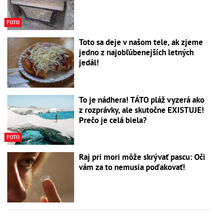
FOTO
Toto sa deje v našom tele, ak zjeme
jedno z najobľúbenejších letných
jedál!
To je nádhera! TÁTO pláž vyzerá ako
z rozprávky, ale skutočne EXISTUJE!
Prečo je celá biela?
FOTO
Raj pri mori môže skrývať pascu: Oči
vám za to nemusia poďakovať!