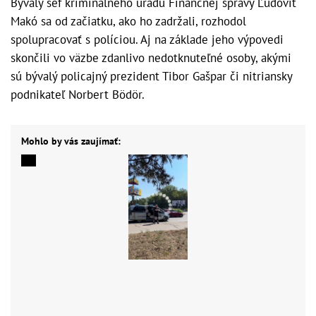
Bývalý šéf kriminálneho úradu Finančnej správy Ľudovít
Makó sa od začiatku, ako ho zadržali, rozhodol
spolupracovať s políciou. Aj na základe jeho výpovedi
skončili vo väzbe zdanlivo nedotknuteľné osoby, akými
sú bývalý policajný prezident Tibor Gašpar či nitriansky
podnikateľ Norbert Bödör.
Mohlo by vás zaujímať: