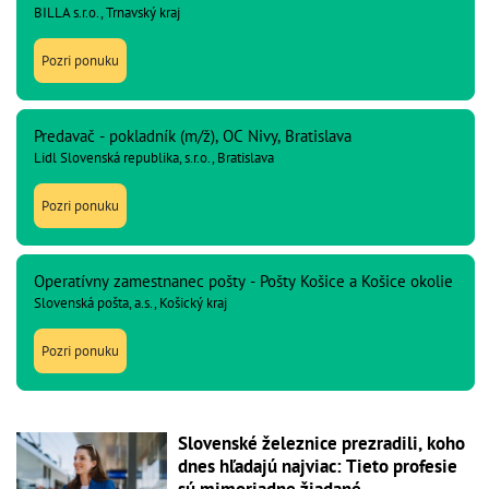
BILLA s.r.o., Trnavský kraj
Pozri ponuku
Predavač - pokladník (m/ž), OC Nivy, Bratislava
Lidl Slovenská republika, s.r.o., Bratislava
Pozri ponuku
Operatívny zamestnanec pošty - Pošty Košice a Košice okolie
Slovenská pošta, a.s., Košický kraj
Pozri ponuku
Slovenské železnice prezradili, koho
dnes hľadajú najviac: Tieto profesie
sú mimoriadne žiadané