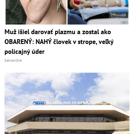
Muž išiel darovať plazmu a zostal ako
OBARENÝ: NAHÝ človek v strope, veľký
policajný úder
Zahraničné