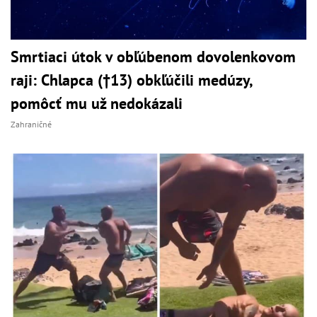
Smrtiaci útok v obľúbenom dovolenkovom
raji: Chlapca (†13) obkľúčili medúzy,
pomôcť mu už nedokázali
Zahraničné