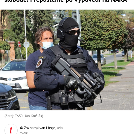
(Zdroj: TASR - Ján Krošlák)
© Zoznam/Ivan Mego, ada
TASR