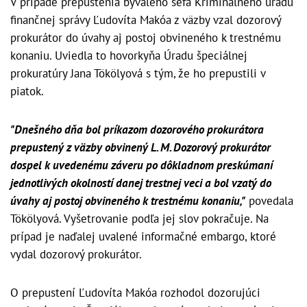
V prípade prepustenia bývalého šéfa Kriminálneho úradu
finančnej správy Ľudovíta Makóa z väzby vzal dozorový
prokurátor do úvahy aj postoj obvineného k trestnému
konaniu. Uviedla to hovorkyňa Úradu špeciálnej
prokuratúry Jana Tökölyová s tým, že ho prepustili v
piatok.
"Dnešného dňa bol príkazom dozorového prokurátora
prepustený z väzby obvinený L. M. Dozorový prokurátor
dospel k uvedenému záveru po dôkladnom preskúmaní
jednotlivých okolností danej trestnej veci a bol vzatý do
úvahy aj postoj obvineného k trestnému konaniu,"
povedala
Tökölyová. Vyšetrovanie podľa jej slov pokračuje. Na
prípad je naďalej uvalené informačné embargo, ktoré
vydal dozorový prokurátor.
O prepustení Ľudovíta Makóa rozhodol dozorujúci