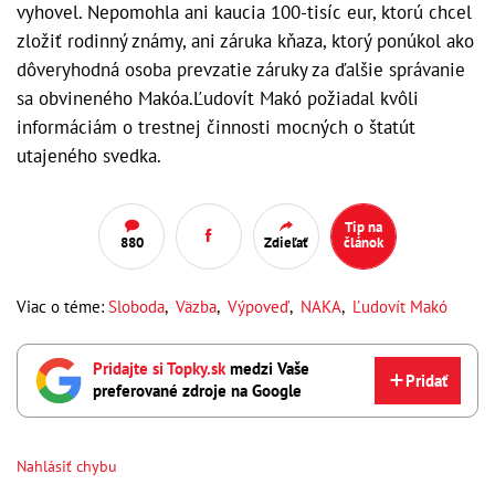
vyhovel. Nepomohla ani kaucia 100-tisíc eur, ktorú chcel
zložiť rodinný známy, ani záruka kňaza, ktorý ponúkol ako
dôveryhodná osoba prevzatie záruky za ďalšie správanie
sa obvineného Makóa.Ľudovít Makó požiadal kvôli
informáciám o trestnej činnosti mocných o štatút
utajeného svedka.
Tip na
880
Zdieľať
článok
Viac o téme:
Sloboda
,
Väzba
,
Výpoveď
,
NAKA
,
Ľudovít Makó
Pridajte si Topky.sk
medzi Vaše
Pridať
preferované zdroje na Google
Nahlásiť chybu