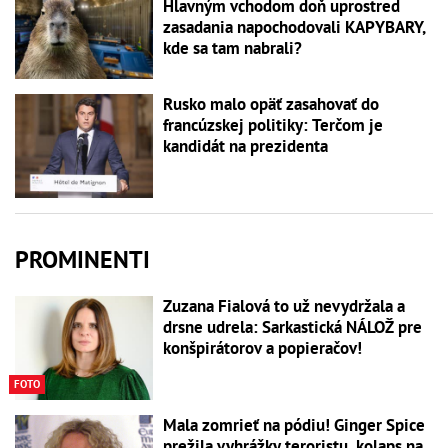
Hlavným vchodom doň uprostred
zasadania napochodovali KAPYBARY,
kde sa tam nabrali?
Rusko malo opäť zasahovať do
francúzskej politiky: Terčom je
kandidát na prezidenta
PROMINENTI
Zuzana Fialová to už nevydržala a
drsne udrela: Sarkastická NÁLOŽ pre
konšpirátorov a popieračov!
FOTO
Mala zomrieť na pódiu! Ginger Spice
prežila vyhrážky teroristu, kolaps na