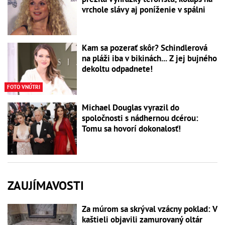
vrchole slávy aj poníženie v spálni
Kam sa pozerať skôr? Schindlerová
na pláži iba v bikinách... Z jej bujného
dekoltu odpadnete!
FOTO VNÚTRI
Michael Douglas vyrazil do
spoločnosti s nádhernou dcérou:
Tomu sa hovorí dokonalosť!
ZAUJÍMAVOSTI
Za múrom sa skrýval vzácny poklad: V
kaštieli objavili zamurovaný oltár