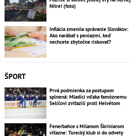
Nitre! (foto)
Inflácia zmenila správanie Slovákov:
Ako narábať s peniazmi, keď
nechcete zbytočne riskovať?
ŠPORT
Prvá podmienka za postupom
splnená: Mladíci vďaka famóznemu
Seličovi zvíťazili proti Helvétom
Fenerbahce s Milanom Škriniarom
víťazne: Turecký klub si do odvety