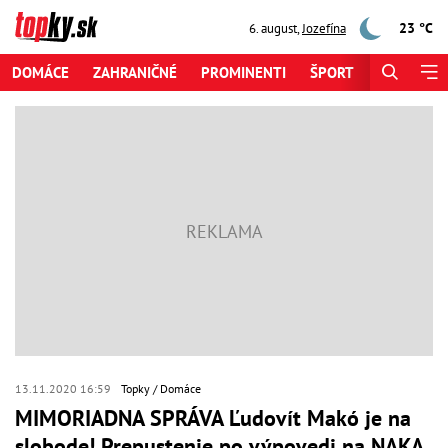
23 °C
6. august
,
Jozefína
DOMÁCE
ZAHRANIČNÉ
PROMINENTI
ŠPORT
ZAUJÍMAV
13.11.2020 16:59
Topky
Domáce
MIMORIADNA SPRÁVA Ľudovít Makó je na
slobode! Prepustenie po výpovedi na NAKA