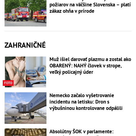
požiarov na väčšine Slovenska – platí
zákaz ohňa v prírode
ZAHRANIČNÉ
Muž išiel darovať plazmu a zostal ako
OBARENÝ: NAHÝ človek v strope,
veľký policajný úder
FOTO
Nemecko začalo vyšetrovanie
incidentu na letisku: Dron s
výbušninou kontrolovane odpálili
Absolútny ŠOK v parlamente: