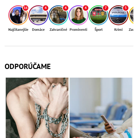
16
4
4
4
7
5
Najčítanejšie
Domáce
Zahraničné
Prominenti
Šport
Krimi
Zaují
ODPORÚČAME