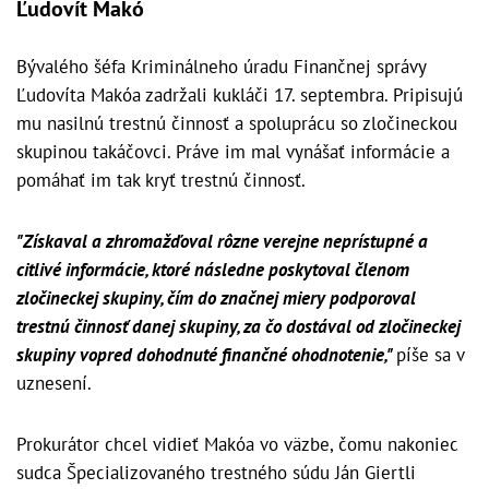
Ľudovít Makó
Bývalého šéfa Kriminálneho úradu Finančnej správy
Ľudovíta Makóa zadržali kukláči 17. septembra. Pripisujú
mu nasilnú trestnú činnosť a spoluprácu so zločineckou
skupinou takáčovci. Práve im mal vynášať informácie a
pomáhať im tak kryť trestnú činnosť.
"Získaval a zhromažďoval rôzne verejne neprístupné a
citlivé informácie, ktoré následne poskytoval členom
zločineckej skupiny, čím do značnej miery podporoval
trestnú činnosť danej skupiny, za čo dostával od zločineckej
skupiny vopred dohodnuté finančné ohodnotenie,"
píše sa v
uznesení.
Prokurátor chcel vidieť Makóa vo väzbe, čomu nakoniec
sudca Špecializovaného trestného súdu Ján Giertli