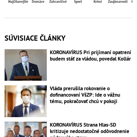
Najčítanejšie
Domáce
Zahraničné
Šport
Krimi
Zaujímavosti
Reg
SÚVISIACE ČLÁNKY
KORONAVÍRUS Pri prijímaní opatrení
budem stáť za vládou, povedal Kollár
Vláda prerušila rokovanie o
dofinancovaní VšZP: Ide o vážnu
tému, pokračovať chcú v pokoji
KORONAVÍRUS Strana Hlas-SD
kritizuje nedostatočné odôvodnenie