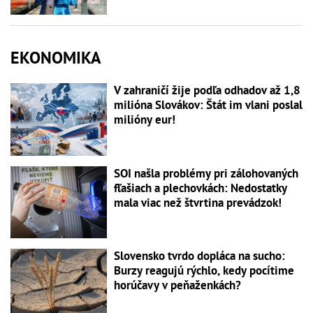
EKONOMIKA
V zahraničí žije podľa odhadov až 1,8
milióna Slovákov: Štát im vlani poslal
milióny eur!
SOI našla problémy pri zálohovaných
fľašiach a plechovkách: Nedostatky
mala viac než štvrtina prevádzok!
Slovensko tvrdo dopláca na sucho:
Burzy reagujú rýchlo, kedy pocítime
horúčavy v peňaženkách?