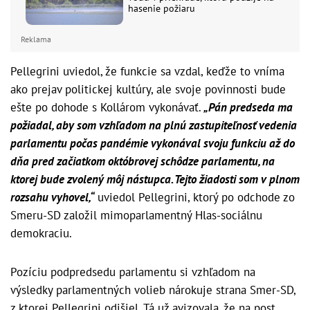
hasenie požiaru
Reklama
Pellegrini uviedol, že funkcie sa vzdal, keďže to vníma
ako prejav politickej kultúry, ale svoje povinnosti bude
ešte po dohode s Kollárom vykonávať.
„Pán predseda ma
požiadal, aby som vzhľadom na plnú zastupiteľnosť vedenia
parlamentu počas pandémie vykonával svoju funkciu až do
dňa pred začiatkom októbrovej schôdze parlamentu, na
ktorej bude zvolený môj nástupca. Tejto žiadosti som v plnom
rozsahu vyhovel,“
uviedol Pellegrini, ktorý po odchode zo
Smeru-SD založil mimoparlamentný Hlas-sociálnu
demokraciu.
Pozíciu podpredsedu parlamentu si vzhľadom na
výsledky parlamentných volieb nárokuje strana Smer-SD,
z ktorej Pellegrini odišiel. Tá už avizovala, že na post