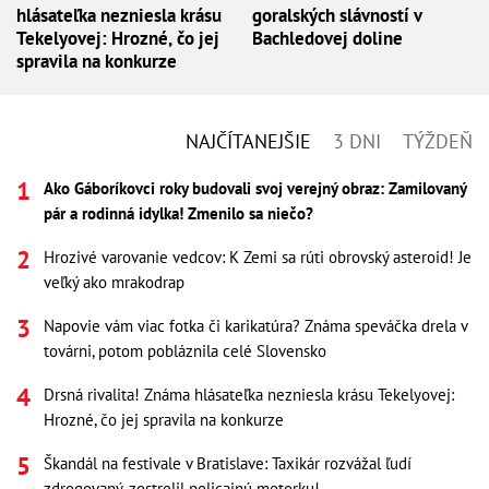
hlásateľka nezniesla krásu
goralských slávností v
Tekelyovej: Hrozné, čo jej
Bachledovej doline
spravila na konkurze
NAJČÍTANEJŠIE
3 DNI
TÝŽDEŇ
Ako Gáboríkovci roky budovali svoj verejný obraz: Zamilovaný
pár a rodinná idylka! Zmenilo sa niečo?
Hrozivé varovanie vedcov: K Zemi sa rúti obrovský asteroid! Je
veľký ako mrakodrap
Napovie vám viac fotka či karikatúra? Známa speváčka drela v
továrni, potom pobláznila celé Slovensko
Drsná rivalita! Známa hlásateľka nezniesla krásu Tekelyovej:
Hrozné, čo jej spravila na konkurze
Škandál na festivale v Bratislave: Taxikár rozvážal ľudí
zdrogovaný, zostrelil policajnú motorku!