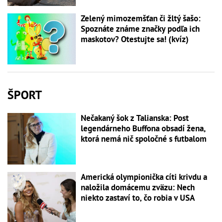
Zelený mimozemšťan či žltý šašo:
Spoznáte známe značky podľa ich
maskotov? Otestujte sa! (kvíz)
ŠPORT
Nečakaný šok z Talianska: Post
legendárneho Buffona obsadí žena,
ktorá nemá nič spoločné s futbalom
Americká olympionička cíti krivdu a
naložila domácemu zväzu: Nech
niekto zastaví to, čo robia v USA