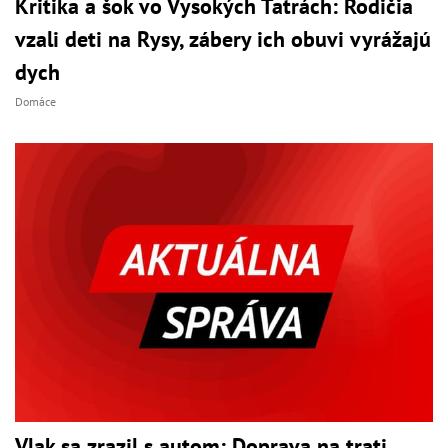
Kritika a šok vo Vysokých Tatrách: Rodičia
vzali deti na Rysy, zábery ich obuvi vyrážajú
dych
Domáce
Vlak sa zrazil s autom: Doprava na trati