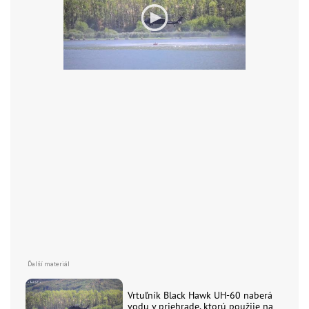
Vrtuľník Black Hawk UH-60 naberá
vodu v priehrade, ktorú použije na