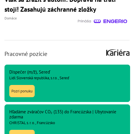
stojí! Zasahujú záchranné zložky
Domáce
Pracovné pozície
Dispečer (m/ž), Sereď
Lidl Slovenská republika, s.r.o., Sereď
Pozri ponuku
Hľadáme zváračov CO₂ (135) do Francúzska | Ubytovanie
zdarma
CHRISTAL s. r. o., Francúzsko