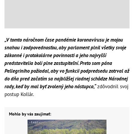
„V tomto náročnom čase pandémie koronavírusu je mojou
snahou i zodpovednosťou, aby parlament plnil všetky svoje
zákonné i protokolárne povinnosti a jeho najvyšší
predstavitelia boli plne zastupiteľní. Preto som pána
Pellegriniho požiadal, aby vo funkcii podpredsedu zotrval až
do dňa pred začatím sa najbližšej riadnej schôdze Národnej
rady, keď by mal byť zvolený jeho nástupca,“
zdôvodnil svoj
postup Kollár.
Mohlo by vás zaujímať: