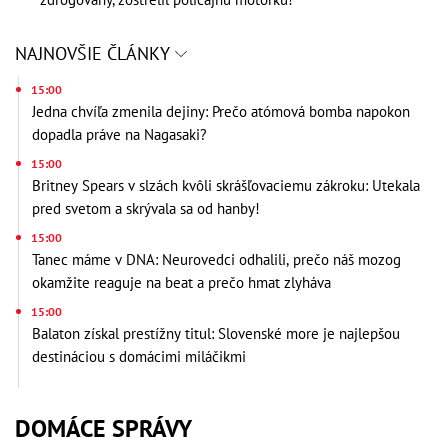
NAJNOVŠIE ČLÁNKY
15:00
Jedna chvíľa zmenila dejiny: Prečo atómová bomba napokon
dopadla práve na Nagasaki?
15:00
Britney Spears v slzách kvôli skrášľovaciemu zákroku: Utekala
pred svetom a skrývala sa od hanby!
15:00
Tanec máme v DNA: Neurovedci odhalili, prečo náš mozog
okamžite reaguje na beat a prečo hmat zlyháva
15:00
Balaton získal prestížny titul: Slovenské more je najlepšou
destináciou s domácimi miláčikmi
DOMÁCE SPRÁVY