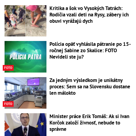
Kritika a šok vo Vysokých Tatrách:
Rodičia vzali deti na Rysy, zábery ich
obuvi vyrážajú dych
Polícia opäť vyhlásila pátranie po 15-
ročnej Sabine zo Skalice: FOTO
Nevideli ste ju?
FOTO
Za jedným výsledkom je unikátny
proces: Sem sa na Slovensku dostane
len málokto
FOTO
Minister práce Erik Tomáš: Ak si Ivan
Korčok založí živnosť, nebude to
správne