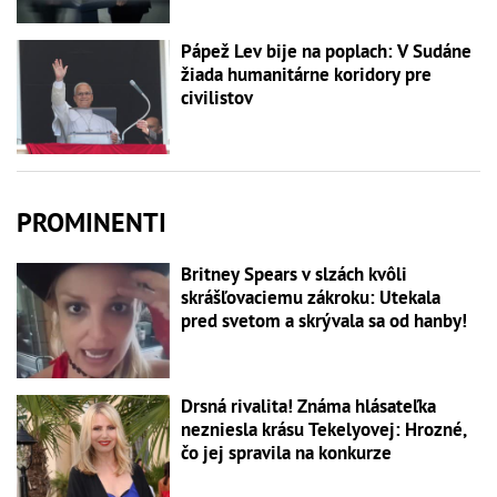
Pápež Lev bije na poplach: V Sudáne
žiada humanitárne koridory pre
civilistov
PROMINENTI
Britney Spears v slzách kvôli
skrášľovaciemu zákroku: Utekala
pred svetom a skrývala sa od hanby!
Drsná rivalita! Známa hlásateľka
nezniesla krásu Tekelyovej: Hrozné,
čo jej spravila na konkurze