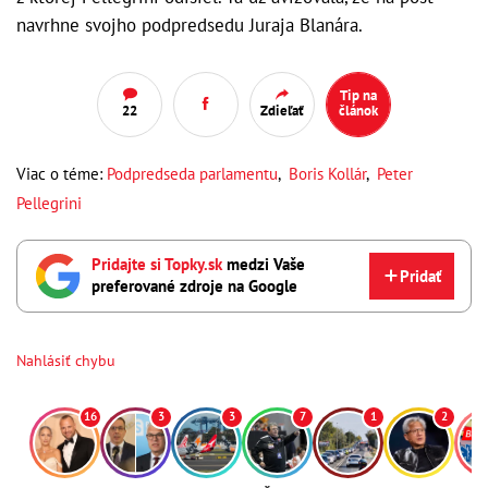
navrhne svojho podpredsedu Juraja Blanára.
Tip na
22
Zdieľať
článok
Viac o téme:
Podpredseda parlamentu
,
Boris Kollár
,
Peter
Pellegrini
Pridajte si Topky.sk
medzi Vaše
Pridať
preferované zdroje na Google
Nahlásiť chybu
16
3
3
7
1
2