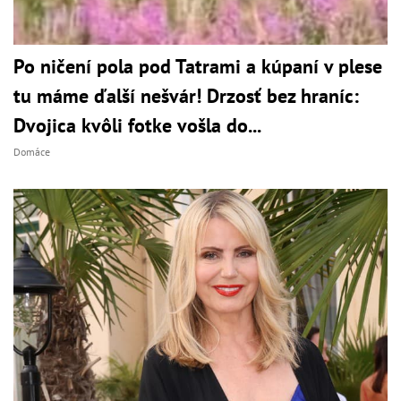
Po ničení pola pod Tatrami a kúpaní v plese
tu máme ďalší nešvár! Drzosť bez hraníc:
Dvojica kvôli fotke vošla do...
Domáce