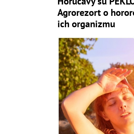
Horúčavy sú PEKLO
Agrorezort o horor
ich organizmu