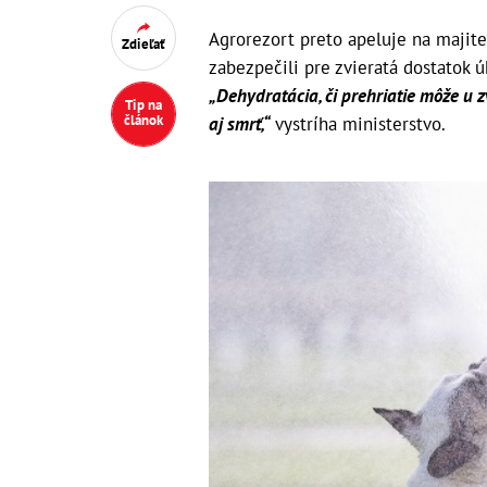
Agrorezort preto apeluje na majite
Zdieľať
zabezpečili pre zvieratá dostatok 
„Dehydratácia, či prehriatie môže u 
Tip na
článok
aj smrť,“
vystríha ministerstvo.