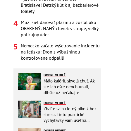
Bratislave! Detský kútik aj bezbarierové
toalety
Muž išiel darovať plazmu a zostal ako
OBARENÝ: NAHÝ človek v strope, veľký
policajný úder
Nemecko začalo vyšetrovanie incidentu
na letisku: Dron s výbušninou
kontrolovane odpálili
DOBRE VEDIEŤ
Málo kalórií, skvelá chuť. Ak
ste ich ešte neochutnali,
dlhšie už nečakajte
DOBRE VEDIEŤ
Zbaľte sa na letný piknik bez
stresu: Tieto praktické
vychytávky vám ušetria
miesto v batohu!
DOBRE VEDIEŤ