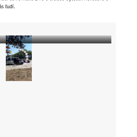
s ľudí.