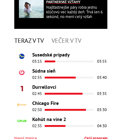
PARTNERSKÉ VZŤAHY
Najšťastnejšie páry robia jednu
kľúčovú vec každý deň: Trvá len 6
sekúnd, no mení celý vzťah
TERAZ V TV
VEČER V TV
Susedské prípady
03:15
03:55
Súdna sieň
02:55
03:40
Durrellovci
02:45
03:35
Chicago Fire
02:50
03:30
Kohút na víne 2
02:35
04:30
Navoľ stanice
Celý program