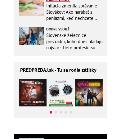
Inflácia zmenila správanie
Slovákov: Ako narábať s
peniazmi, keď nechcete
zbytočne riskovať?
DOBRE VEDIEŤ
Slovenské železnice
prezradili, koho dnes hľadajú
najviac: Tieto profesie sú
mimoriadne žiadané
PREDPREDAJ
.sk - Tu sa rodia zážitky