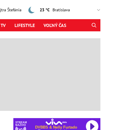
ajtra Štefánia
23 °C
 TV
LIFESTYLE
VOĽNÝ ČAS
STREAM
NAŽIVO
DVBBS & Nelly Furtado