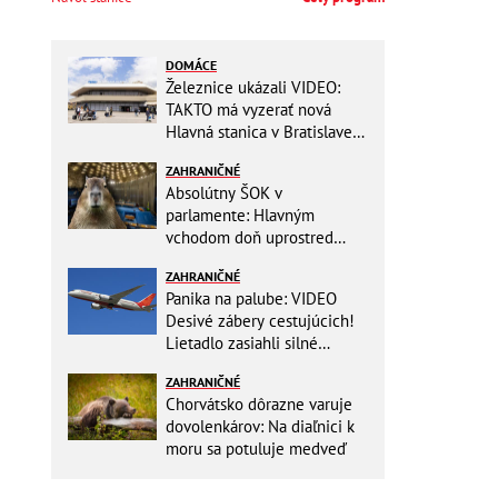
DOMÁCE
Železnice ukázali VIDEO:
TAKTO má vyzerať nová
Hlavná stanica v Bratislave!
Detský kútik aj bezbarierové
ZAHRANIČNÉ
toalety
Absolútny ŠOK v
parlamente: Hlavným
vchodom doň uprostred
zasadania napochodovali
ZAHRANIČNÉ
KAPYBARY, kde sa tam
Panika na palube: VIDEO
nabrali?
Desivé zábery cestujúcich!
Lietadlo zasiahli silné
turbulencie! 17 zranených
ZAHRANIČNÉ
Chorvátsko dôrazne varuje
dovolenkárov: Na diaľnici k
moru sa potuluje medveď