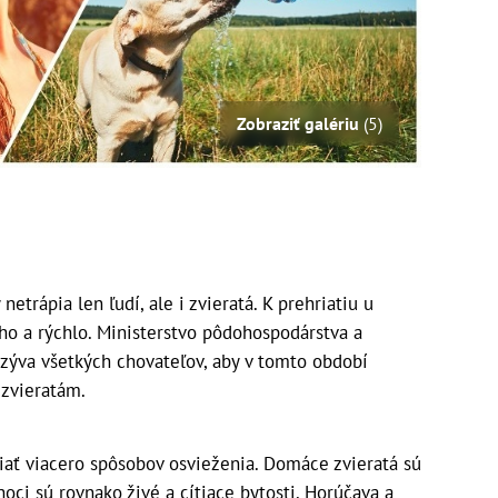
Zobraziť galériu
(5)
etrápia len ľudí, ale i zvieratá. K prehriatiu u
ho a rýchlo. Ministerstvo pôdohospodárstva a
zýva všetkých chovateľov, aby v tomto období
 zvieratám.
iať viacero spôsobov osvieženia. Domáce zvieratá sú
hoci sú rovnako živé a cítiace bytosti. Horúčava a