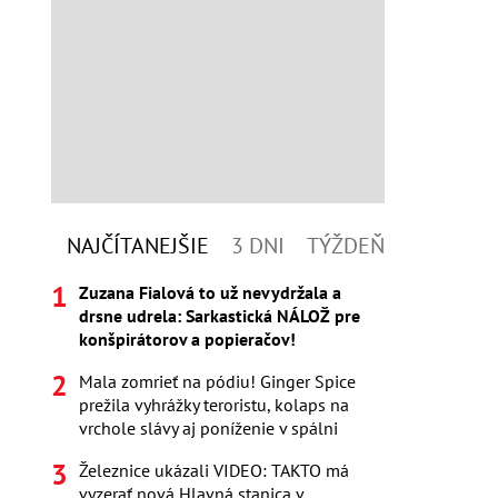
NAJČÍTANEJŠIE
3 DNI
TÝŽDEŇ
Zuzana Fialová to už nevydržala a
drsne udrela: Sarkastická NÁLOŽ pre
konšpirátorov a popieračov!
Mala zomrieť na pódiu! Ginger Spice
prežila vyhrážky teroristu, kolaps na
vrchole slávy aj poníženie v spálni
Železnice ukázali VIDEO: TAKTO má
vyzerať nová Hlavná stanica v