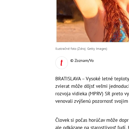
Ilustračné foto (Zdroj: Getty Images)
© Zoznam/Vo
BRATISLAVA – Vysoké letné teploty n
zvierat môže dôjsť veľmi jednoduc
rozvoja vidieka (MPRV) SR preto vy
venovali zvýšenú pozornosť svojim
Človek si počas horúčav môže dopr
ale odkázane na starostlivosť ľudí, 