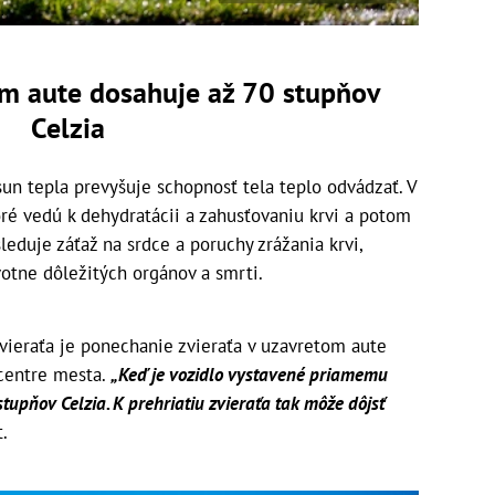
om aute dosahuje až 70 stupňov
Celzia
ísun tepla prevyšuje schopnosť tela teplo odvádzať. V
oré vedú k dehydratácii a zahusťovaniu krvi a potom
leduje záťaž na srdce a poruchy zrážania krvi,
votne dôležitých orgánov a smrti.
vieraťa je ponechanie zvieraťa v uzavretom aute
 centre mesta.
„Keď je vozidlo vystavené priamemu
tupňov Celzia. K prehriatiu zvieraťa tak môže dôjsť
.