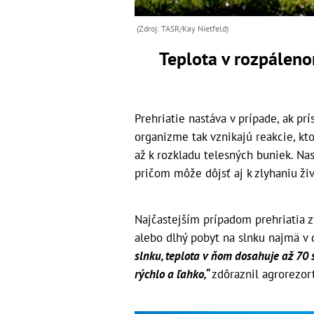
(Zdroj: TASR/Kay Nietfeld)
Teplota v rozpálen
Prehriatie nastáva v prípade, ak pr
organizme tak vznikajú reakcie, kt
až k rozkladu telesných buniek. Nas
pričom môže dôjsť aj k zlyhaniu ži
Najčastejším prípadom prehriatia z
alebo dlhý pobyt na slnku najmä v
slnku, teplota v ňom dosahuje až 70 s
rýchlo a ľahko,“
zdôraznil agrorezort