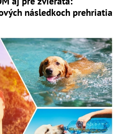
M aj pre zvieratá:
ových následkoch prehriatia