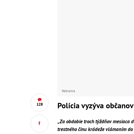
Reklama
Polícia vyzýva občanov
128
„Za obdobie troch týždňov mesiaca 
trestného činu krádeže vlámaním do b