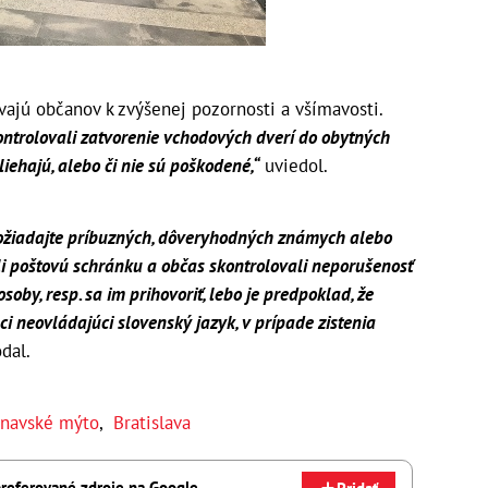
vajú občanov k zvýšenej pozornosti a všímavosti.
trolovali zatvorenie vchodových dverí do obytných
iehajú, alebo či nie sú poškodené,“
uviedol.
požiadajte príbuzných, dôveryhodných známych alebo
i poštovú schránku a občas skontrolovali neporušenosť
by, resp. sa im prihovoriť, lebo je predpoklad, že
 neovládajúci slovenský jazyk, v prípade zistenia
dal.
rnavské mýto
,
Bratislava
referované zdroje na Google