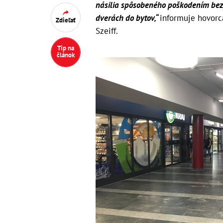
násilia spôsobeného poškodením bez
dverách do bytov,“
informuje hovorca
Zdieľať
Szeiff.
Tip na
článok