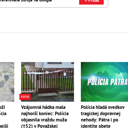
Pridať
FOTO
oží
Vzájomná hádka mala
Polícia hľadá svedkov
ícia
najhorší koniec: Polícia
tragickej dopravnej
objasnila vraždu muža
nehody: Pátra i po
nejší
(†52) v Považskej
identite obete