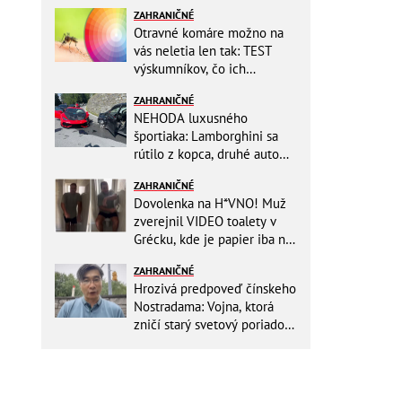
ZAHRANIČNÉ
Otravné komáre možno na
vás neletia len tak: TEST
výskumníkov, čo ich
priťahujú najviac?
ZAHRANIČNÉ
NEHODA luxusného
športiaka: Lamborghini sa
rútilo z kopca, druhé auto
dopadlo po čelnej zrážke
ZAHRANIČNÉ
horšie
Dovolenka na H*VNO! Muž
zverejnil VIDEO toalety v
Grécku, kde je papier iba na
OKRASU: Utrieť sa musíte ísť
ZAHRANIČNÉ
do kuchyne
Hrozivá predpoveď čínskeho
Nostradama: Vojna, ktorá
zničí starý svetový poriadok!
Už sa viackrát nemýlil