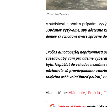
(Zdroj: Jan Zemiar)
V súvislosti s týmito prípadmi vyzý
„Občanov vyzývame, aby dôsledne kon
domov, či vchodové dvere správne dol
„Počas dlhodobejšej neprítomnosti 
susedov, aby vám pravidelne vyberal
bytu. Nepúšťať do vchodov neznáme oso
páchatelia sú pravdepodobne cudzinci
takýchto osôb volať ihneď políciu,“
do
Viac o téme:
Vlámanie
,
Polícia
,
T
Pridajte si Topky.sk
medzi Vaše p