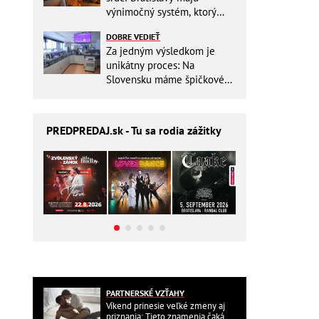
výnimočný systém, ktorý
ešte aj šetrí náklady
DOBRE VEDIEŤ
Za jedným výsledkom je
unikátny proces: Na
Slovensku máme špičkové
pracovisko
PREDPREDAJ
.sk - Tu sa rodia zážitky
PARTNERSKÉ VZŤAHY
Víkend prinesie veľké zmeny aj
priznania: Tieto znamenia čaká