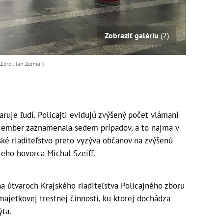
Zobraziť galériu
(2)
droj: Jan Zemiar)
aruje ľudí. Policajti evidujú zvýšený počet vlámaní
ecember zaznamenala sedem prípadov, a to najmä v
ské riaditeľstvo preto vyzýva občanov na zvýšenú
jeho hovorca Michal Szeiff.
 útvaroch Krajského riaditeľstva Policajného zboru
majetkovej trestnej činnosti, ku ktorej dochádza
ýta.