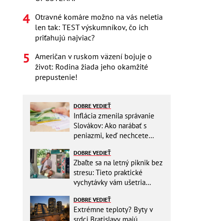
Otravné komáre možno na vás neletia
len tak: TEST výskumníkov, čo ich
priťahujú najviac?
Američan v ruskom väzení bojuje o
život: Rodina žiada jeho okamžité
prepustenie!
DOBRE VEDIEŤ
Inflácia zmenila správanie
Slovákov: Ako narábať s
peniazmi, keď nechcete
zbytočne riskovať?
DOBRE VEDIEŤ
Zbaľte sa na letný piknik bez
stresu: Tieto praktické
vychytávky vám ušetria
miesto v batohu!
DOBRE VEDIEŤ
Extrémne teploty? Byty v
srdci Bratislavy majú