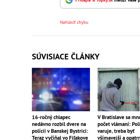
Nahlásiť chybu
SÚVISIACE ČLÁNKY
16-ročný chlapec
V Bratislave sa mn
nedávno rozbil dvere na
počet vlámaní: Pol
polícii v Banskej Bystrici:
varuje, treba byť
Teraz vyčíňal vo Fiľakove
všímavejší a opatr