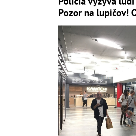
Polícia vyzýva ľud
Pozor na lupičov! O