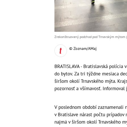
Zrekonštruovaný podchod pod Trnavským mýtom (Z
© Zoznam/AMaj
BRATISLAVA - Bratislavská polícia v
do bytov. Za tri týždne mesiaca d
širšom okolí Trnavského mýta. Kraj
pozornosť a všímavosť. Informoval 
V poslednom období zaznamenali na
v Bratislave nárast počtu prípadov 
najmä v širšom okolí Trnavského m