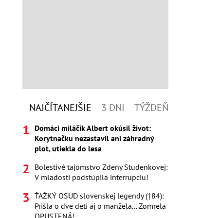
NAJČÍTANEJŠIE
3 DNI
TÝŽDEŇ
Domáci miláčik Albert okúsil život:
Korytnačku nezastavil ani záhradný
plot, utiekla do lesa
Bolestivé tajomstvo Zdeny Studenkovej:
V mladosti podstúpila interrupciu!
ŤAŽKÝ OSUD slovenskej legendy (†84):
Prišla o dve deti aj o manžela... Zomrela
OPUSTENÁ!