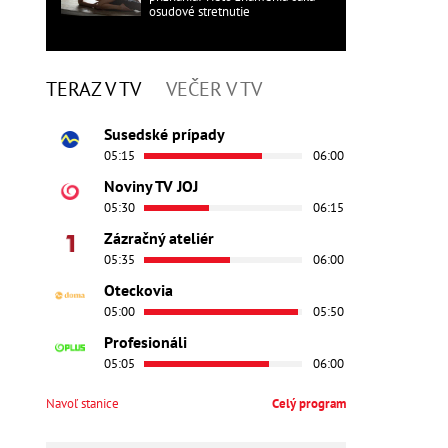
osudové stretnutie
TERAZ V TV
VEČER V TV
Susedské prípady
05:15
06:00
Noviny TV JOJ
05:30
06:15
Zázračný ateliér
05:35
06:00
Oteckovia
05:00
05:50
Profesionáli
05:05
06:00
Navoľ stanice
Celý program