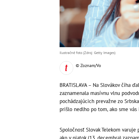
Ilustračné foto (Zdroj: Getty Images)
© Zoznam/Vo
BRATISLAVA – Na Slovákov číha ďal
zaznamenala masívnu vlnu podvodný
pochádzajúcich prevažne zo Srbska
prišlo nedlho po tom, ako sme vás 
Spoločnosť Slovak Telekom varuje 
ako v piatok (13. decembra) zazna