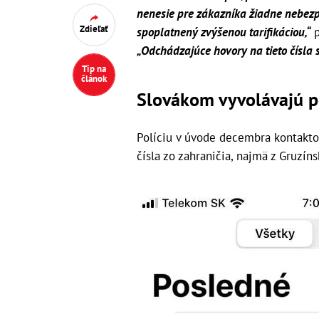
nenesie pre zákazníka žiadne nebezp
Zdieľať
spoplatnený zvýšenou tarifikáciou,“
p
„Odchádzajúce hovory na tieto čísla 
Tip na
článok
Slovákom vyvolávajú po
Políciu v úvode decembra kontaktov
čísla zo zahraničia, najmä z Gruzín