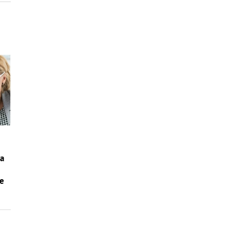
ia
te