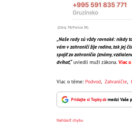
(Zdroj: FB/Polícia SR)
„Naše rady sú vždy rovnaké: nikdy ta
vám v zahraničí žije rodina, tak jej č
spojiť zo zahraničia (známy, vzdiale
dvíhať,“
uviedli muži zákona.
Viac o
Viac o téme:
Podvod
,
Zahraničie
,
Pridajte si Topky.sk
medzi Vaše p
Nahlásiť chybu