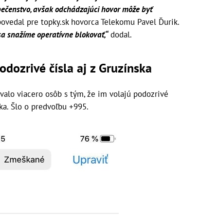
ečenstvo, avšak odchádzajúci hovor môže byť
ovedal pre topky.sk hovorca Telekomu Pavel Ďurik.
sa snažíme operatívne blokovať,“
dodal.
dozrivé čísla aj z Gruzínska
alo viacero osôb s tým, že im volajú podozrivé
ska. Šlo o predvoľbu +995.