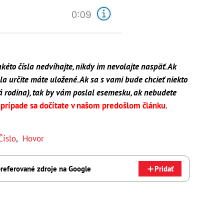
kéto čísla nedvíhajte, nikdy im nevolajte naspäť. Ak
ísla určite máte uložené. Ak sa s vami bude chcieť niekto
ná rodina), tak by vám poslal esemesku, ak nebudete
 prípade sa dočítate v našom predošlom článku
.
Číslo
,
Hovor
referované zdroje na Google
Pridať