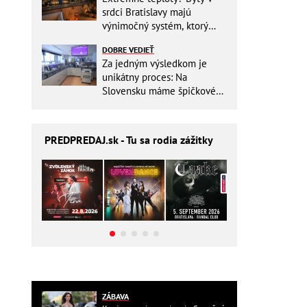
srdci Bratislavy majú
výnimočný systém, ktorý
ešte aj šetrí náklady
DOBRE VEDIEŤ
Za jedným výsledkom je
unikátny proces: Na
Slovensku máme špičkové
pracovisko
PREDPREDAJ
.sk - Tu sa rodia zážitky
ZÁBAVA