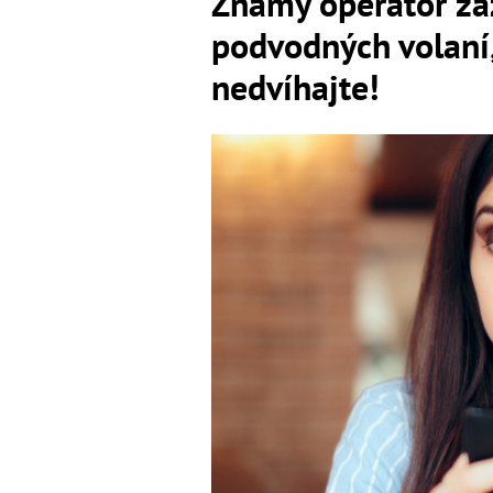
Známy operátor za
podvodných volaní,
nedvíhajte!