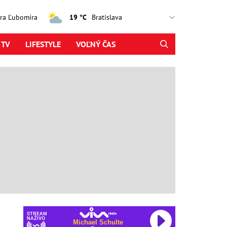
jtra Ľubomíra
19 °C
 TV
LIFESTYLE
VOĽNÝ ČAS
STREAM
NAŽIVO
Michael Schulte