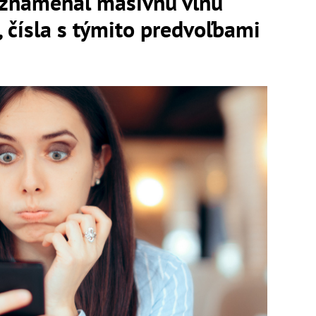
znamenal masívnu vlnu
 čísla s týmito predvoľbami