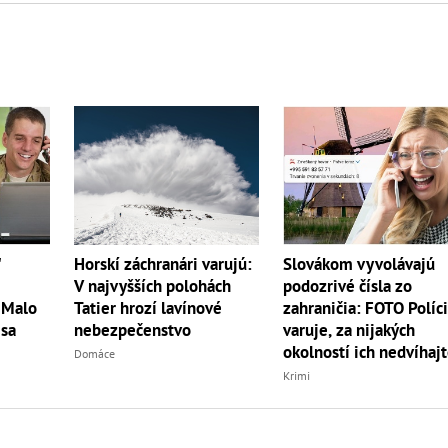
"
Horskí záchranári varujú:
Slovákom vyvolávajú
V najvyšších polohách
podozrivé čísla zo
 Malo
Tatier hrozí lavínové
zahraničia: FOTO Políc
 sa
nebezpečenstvo
varuje, za nijakých
okolností ich nedvíhaj
Domáce
Krimi