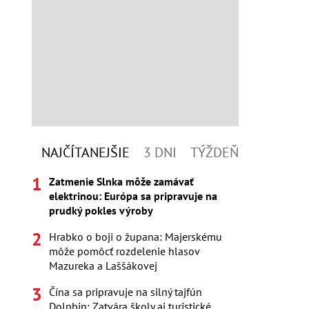
NAJČÍTANEJŠIE
3 DNI
TÝŽDEŇ
Zatmenie Slnka môže zamávať
elektrinou: Európa sa pripravuje na
prudký pokles výroby
Hrabko o boji o župana: Majerskému
môže pomôcť rozdelenie hlasov
Mazureka a Laššákovej
Čína sa pripravuje na silný tajfún
Dolphin: Zatvára školy aj turistické