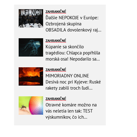
ZAHRANIČNÉ
Ďalšie NEPOKOJE v Európe:
Ozbrojená skupina
OBSADILA dovolenkový raj,
TOTO odkazuje všetkým
ZAHRANIČNÉ
turistom!
Kúpanie sa skončilo
tragédiou: Chlapca popŕhlila
morská osa! Nepodarilo sa
ho zachrániť
ZAHRANIČNÉ
MIMORIADNY ONLINE
Desivá noc pri Kyjeve: Ruské
rakety zabili troch ľudí
vrátane dieťaťa, ozývali sa
ZAHRANIČNÉ
výbuchy
Otravné komáre možno na
vás neletia len tak: TEST
výskumníkov, čo ich
priťahujú najviac?