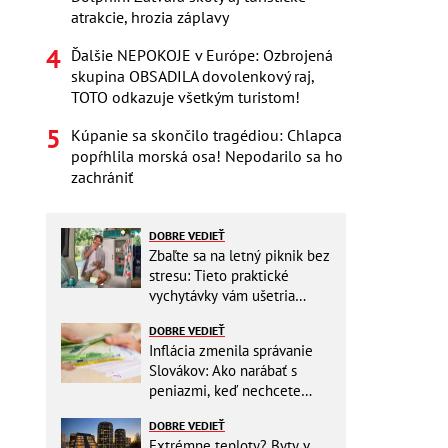
atrakcie, hrozia záplavy
Ďalšie NEPOKOJE v Európe: Ozbrojená
skupina OBSADILA dovolenkový raj,
TOTO odkazuje všetkým turistom!
Kúpanie sa skončilo tragédiou: Chlapca
popŕhlila morská osa! Nepodarilo sa ho
zachrániť
DOBRE VEDIEŤ
Zbaľte sa na letný piknik bez
stresu: Tieto praktické
vychytávky vám ušetria
miesto v batohu!
DOBRE VEDIEŤ
Inflácia zmenila správanie
Slovákov: Ako narábať s
peniazmi, keď nechcete
zbytočne riskovať?
DOBRE VEDIEŤ
Extrémne teploty? Byty v