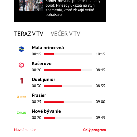
Koniec mesiaca prinesie finančný
obrat: Hviezdy ukázali na štyri
znamenia, ktoré získajú veľké
bohatstvo
TERAZ V TV
VEČER V TV
Malá princezná
08:15
10:15
Káčerovo
08:20
08:45
Duel junior
08:30
08:55
Frasier
08:25
09:00
Nové bývanie
08:20
09:45
Navoľ stanice
Celý program