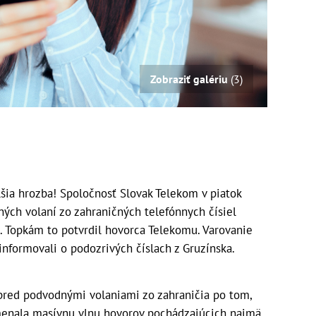
Zobraziť galériu
(3)
šia hrozba! Spoločnosť Slovak Telekom v piatok
ch volaní zo zahraničných telefónnych čísiel
. Topkám to potvrdil hovorca Telekomu. Varovanie
informovali o podozrivých číslach z Gruzínska.
pred podvodnými volaniami zo zahraničia po tom,
menala masívnu vlnu hovorov pochádzajúcich najmä