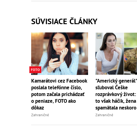
SÚVISIACE ČLÁNKY
FOTO
Kamarátovi cez Facebook
"Americký generál
poslala telefónne číslo,
sľuboval Češke
potom začala prichádzať
rozprávkový život:
o peniaze, FOTO ako
to však háčik, žena
dôkaz
spamätala neskoro
Zahraničné
Zahraničné