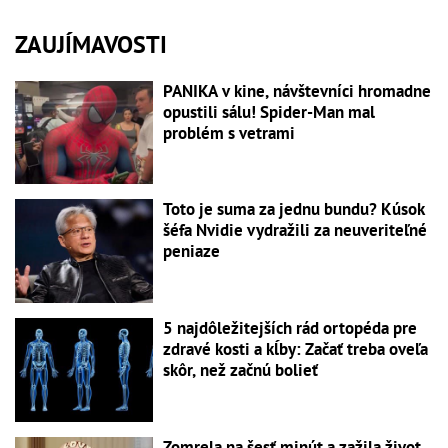
ZAUJÍMAVOSTI
PANIKA v kine, návštevníci hromadne
opustili sálu! Spider-Man mal
problém s vetrami
Toto je suma za jednu bundu? Kúsok
šéfa Nvidie vydražili za neuveriteľné
peniaze
5 najdôležitejších rád ortopéda pre
zdravé kosti a kĺby: Začať treba oveľa
skôr, než začnú bolieť
Zomrela na šesť minút a zažila život