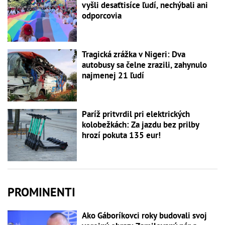
vyšli desaťtisíce ľudí, nechýbali ani
odporcovia
Tragická zrážka v Nigeri: Dva
autobusy sa čelne zrazili, zahynulo
najmenej 21 ľudí
Paríž pritvrdil pri elektrických
kolobežkách: Za jazdu bez prilby
hrozí pokuta 135 eur!
PROMINENTI
Ako Gáboríkovci roky budovali svoj