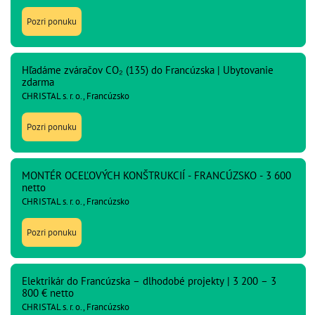
Pozri ponuku
Hľadáme zváračov CO₂ (135) do Francúzska | Ubytovanie
zdarma
CHRISTAL s. r. o., Francúzsko
Pozri ponuku
MONTÉR OCEĽOVÝCH KONŠTRUKCIÍ - FRANCÚZSKO - 3 600
netto
CHRISTAL s. r. o., Francúzsko
Pozri ponuku
Elektrikár do Francúzska – dlhodobé projekty | 3 200 – 3
800 € netto
CHRISTAL s. r. o., Francúzsko