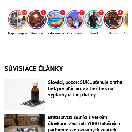
16
2
4
3
7
6
Najčítanejšie
Domáce
Zahraničné
Prominenti
Šport
Krimi
Zaují
SÚVISIACE ČLÁNKY
Slováci, pozor: ŠÚKL sťahuje z trhu
liek pre pľúciarov a tiež liek na
výplachy ústnej dutiny
Bratislavskí colníci s veľkým
úlovkom: Zadržali 7000 falošných
parfumov svetoznámych značiek