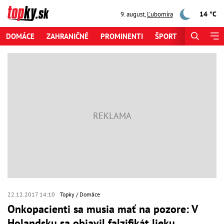
14 °C
9. august
,
Ľubomíra
DOMÁCE
ZAHRANIČNÉ
PROMINENTI
ŠPORT
ZAUJÍMAV
22.12.2017 14:10
Topky
Domáce
Onkopacienti sa musia mať na pozore: V
Holandsku sa objavil falzifikát lieku