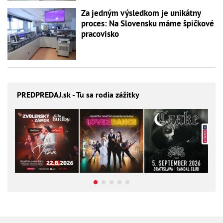
Za jedným výsledkom je unikátny
proces: Na Slovensku máme špičkové
pracovisko
PREDPREDAJ
.sk - Tu sa rodia zážitky