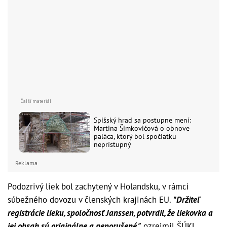
Spišský hrad sa postupne mení:
Martina Šimkovičová o obnove
paláca, ktorý bol spočiatku
neprístupný
Reklama
Podozrivý liek bol zachytený v Holandsku, v rámci
súbežného dovozu v členských krajinách EU.
"Držiteľ
registrácie lieku, spoločnosť Janssen, potvrdil, že liekovka a
jej obsah sú originálne a neporušené,"
ozrejmil ŠÚKL.