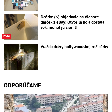
Dcérke (6) objednala na Vianoce
darček z eBay: Otvorila ho a dostala
šok, mohol ju zraniť!
FOTO
Vražda dcéry hollywoodskej režisérky
ODPORÚČAME