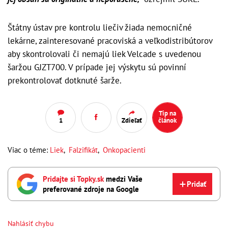
Štátny ústav pre kontrolu liečiv žiada nemocničné
lekárne, zainteresované pracoviská a veľkodistribútorov
aby skontrolovali či nemajú liek Velcade s uvedenou
šaržou GJZT700. V prípade jej výskytu sú povinní
prekontrolovať dotknuté šarže.
Tip na
1
Zdieľať
článok
Viac o téme:
Liek
,
Falzifikát
,
Onkopacienti
Pridajte si Topky.sk
medzi Vaše
Pridať
preferované zdroje na Google
Nahlásiť chybu