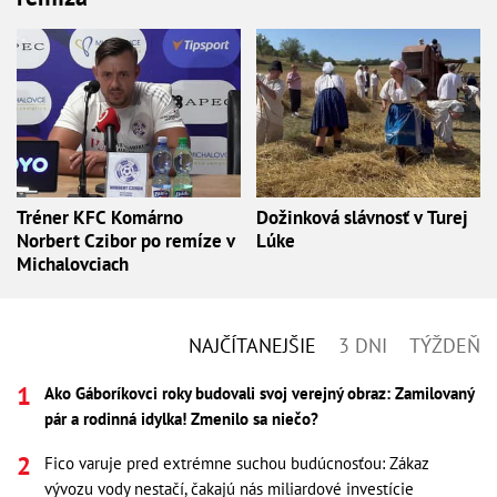
Tréner KFC Komárno
Dožinková slávnosť v Turej
Norbert Czibor po remíze v
Lúke
Michalovciach
NAJČÍTANEJŠIE
3 DNI
TÝŽDEŇ
Ako Gáboríkovci roky budovali svoj verejný obraz: Zamilovaný
pár a rodinná idylka! Zmenilo sa niečo?
Fico varuje pred extrémne suchou budúcnosťou: Zákaz
vývozu vody nestačí, čakajú nás miliardové investície