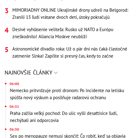
MIMORIADNY ONLINE Ukrajinské drony udreli na Belgorod:
Zranili 13 ľudí vrátane dvoch detí, útoky pokračujú
Desivé vyhlásenie veliteľa: Rusko už NATO a Európu
zneškodnilo! Aliancia Moskve neublíži
Astronomické divadlo roka: Už o pár dní nás čaká čiastočné
zatmenie Slnka! Zapíšte si presný čas, kedy to začne
NAJNOVŠIE ČLÁNKY
06:40
Nemecko pritvrdzuje proti dronom: Po incidente na letisku
spúšťa nový výskum a posilňuje radarovú ochranu
06:31
Praha zažila veľký pochod: Do ulíc vyšli desaťtisíce ľudí,
nechýbali ani odporcovia
06:30
Sex po menopauze nemusí skončiť: Čo robiť, keď sa objavia