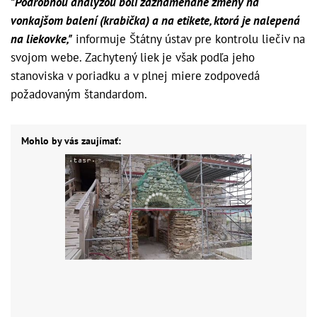
"Podrobnou analýzou boli zaznamenané zmeny na
vonkajšom balení (krabička) a na etikete, ktorá je nalepená
na liekovke,"
informuje Štátny ústav pre kontrolu liečiv na
svojom webe. Zachytený liek je však podľa jeho
stanoviska v poriadku a v plnej miere zodpovedá
požadovaným štandardom.
Mohlo by vás zaujímať: