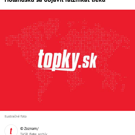
Ilustračné foto
© Zoznam/
TASR,
Foto
: archív