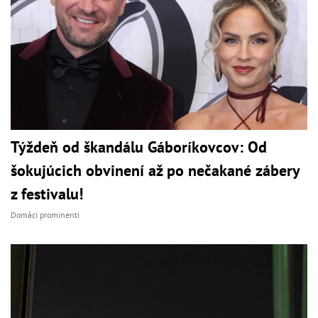
Týždeň od škandálu Gáboríkovcov: Od
šokujúcich obvinení až po nečakané zábery
z festivalu!
Domáci prominenti