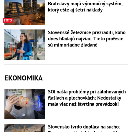
Bratislavy majú výnimočný systém,
ktorý ešte aj šetrí náklady
FOTO
Slovenské železnice prezradili, koho
dnes hľadajú najviac: Tieto profesie
sú mimoriadne žiadané
EKONOMIKA
SOI našla problémy pri zálohovaných
fľašiach a plechovkách: Nedostatky
mala viac než štvrtina prevádzok!
Slovensko tvrdo dopláca na sucho: