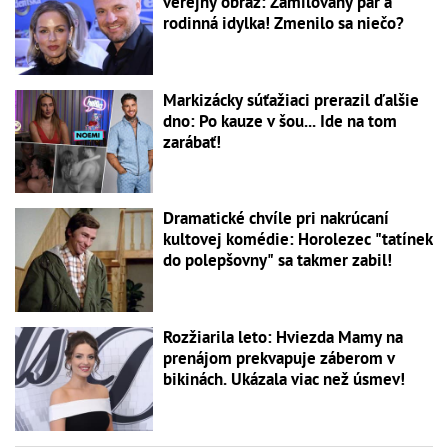
verejný obraz: Zamilovaný pár a
rodinná idylka! Zmenilo sa niečo?
Markizácky súťažiaci prerazil ďalšie
dno: Po kauze v šou... Ide na tom
zarábať!
Dramatické chvíle pri nakrúcaní
kultovej komédie: Horolezec "tatínek
do polepšovny" sa takmer zabil!
Rozžiarila leto: Hviezda Mamy na
prenájom prekvapuje záberom v
bikinách. Ukázala viac než úsmev!