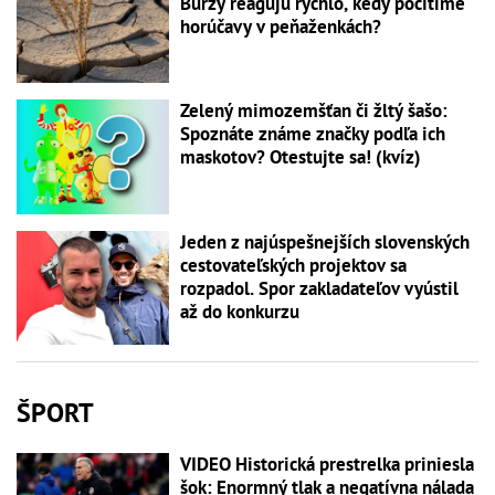
Burzy reagujú rýchlo, kedy pocítime
horúčavy v peňaženkách?
Zelený mimozemšťan či žltý šašo:
Spoznáte známe značky podľa ich
maskotov? Otestujte sa! (kvíz)
Jeden z najúspešnejších slovenských
cestovateľských projektov sa
rozpadol. Spor zakladateľov vyústil
až do konkurzu
ŠPORT
VIDEO Historická prestrelka priniesla
šok: Enormný tlak a negatívna nálada