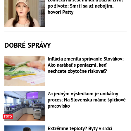
po živote: Smrti sa už nebojím,
hovorí Patty
DOBRÉ SPRÁVY
Inflácia zmenila správanie Slovákov:
Ako narábať s peniazmi, keď
nechcete zbytočne riskovať?
Za jedným výsledkom je unikátny
proces: Na Slovensku máme špičkové
pracovisko
FOTO
Extrémne teploty? Byty v srdci