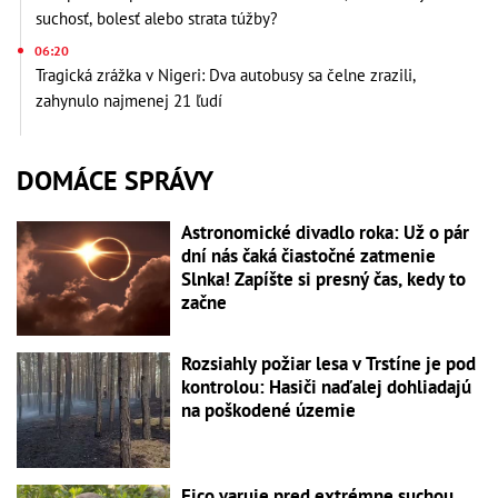
suchosť, bolesť alebo strata túžby?
06:20
Tragická zrážka v Nigeri: Dva autobusy sa čelne zrazili,
zahynulo najmenej 21 ľudí
DOMÁCE SPRÁVY
Astronomické divadlo roka: Už o pár
dní nás čaká čiastočné zatmenie
Slnka! Zapíšte si presný čas, kedy to
začne
Rozsiahly požiar lesa v Trstíne je pod
kontrolou: Hasiči naďalej dohliadajú
na poškodené územie
Fico varuje pred extrémne suchou