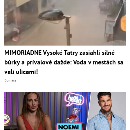
MIMORIADNE Vysoké Tatry zasiahli silné
búrky a prívalové dažde: Voda v mestách sa
valí ulicami!
Domáce