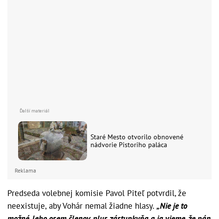
Staré Mesto otvorilo obnovené
nádvorie Pistoriho paláca
Reklama
Predseda volebnej komisie Pavol Piteľ potvrdil, že
neexistuje, aby Vohár nemal žiadne hlasy.
„
Nie je to
možné, lebo osem členov, plus zástupkyňa a ja vieme, že pán