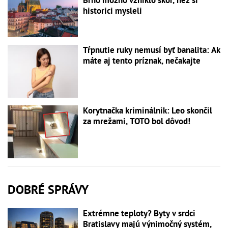
Brno možno vzniklo skôr, než si
historici mysleli
Tŕpnutie ruky nemusí byť banalita: Ak
máte aj tento príznak, nečakajte
Korytnačka kriminálnik: Leo skončil
za mrežami, TOTO bol dôvod!
DOBRÉ SPRÁVY
Extrémne teploty? Byty v srdci
Bratislavy majú výnimočný systém,