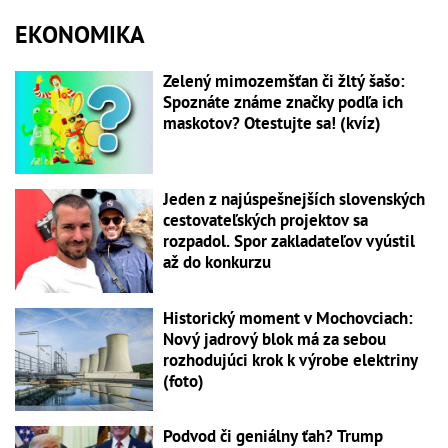
EKONOMIKA
Zelený mimozemšťan či žltý šašo:
Spoznáte známe značky podľa ich
maskotov? Otestujte sa! (kvíz)
Jeden z najúspešnejších slovenských
cestovateľských projektov sa
rozpadol. Spor zakladateľov vyústil
až do konkurzu
Historický moment v Mochovciach:
Nový jadrový blok má za sebou
rozhodujúci krok k výrobe elektriny
(foto)
Podvod či geniálny ťah? Trump