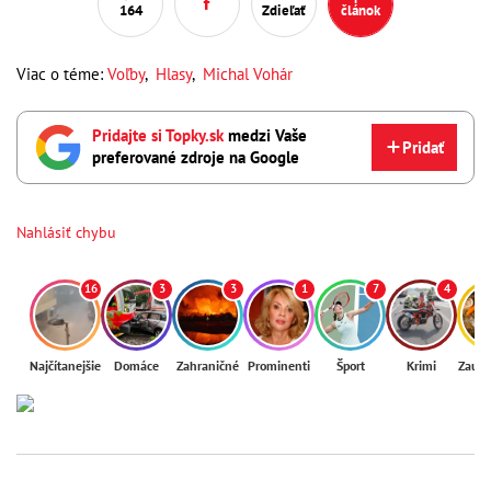
164
Zdieľať
článok
Viac o téme:
Voľby
,
Hlasy
,
Michal Vohár
Pridajte si Topky.sk
medzi Vaše
Pridať
preferované zdroje na Google
Nahlásiť chybu
16
3
3
1
7
4
Najčítanejšie
Domáce
Zahraničné
Prominenti
Šport
Krimi
Zaují