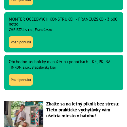
MONTÉR OCEĽOVÝCH KONŠTRUKCIÍ - FRANCÚZSKO - 3 600
netto
CHRISTAL s. r. o., Francúzsko
Pozri ponuku
Obchodno-technický manažér na pobočkách - KE, PK, BA
TINRON, s.r.o., Bratislavský kraj
Pozri ponuku
Zbaľte sa na letný piknik bez stresu:
Tieto praktické vychytávky vám
ušetria miesto v batohu!