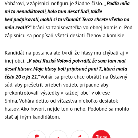
Vohárovi, v zápisnici nefiguruje žiadne číslo.
„Podľa
mňa
mi to nenadiktovali, bolo tam desať ľudí, takže
keď podpisovali, mohli si to všimnúť. Teraz chcete všetko na
mňa zvaliť?”
bráni sa zapisovateľka volebnej komisie. Pod
zápisnicu sa podpísali všetci desiati členovia komisie.
Kandidát na poslanca ale tvrdí, že hlasy mu chýbali aj v
inej obci.
„​
V
obci Ruská Volová potvrdili, že som tam mal
desať hlasov. Moje hlasy boli pripísané pani T., ktorá mala
číslo 20 a ja 21.”
Vohár sa preto chce obrátiť na Ústavný
súd, aby prešetril priebeh volieb, prípadne aby
prekontrolovali výsledky v každej obci v okrese
Snina. Vohára delilo od víťazstva niekoľko desiatok
hlasov. Ako hovorí, nejde len o neho. Podobné sa mohlo
stať aj iným kandidátom.
Tip na