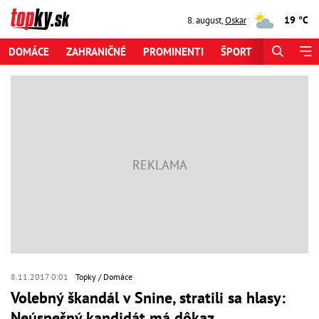
19 °C
8. august
,
Oskar
DOMÁCE
ZAHRANIČNÉ
PROMINENTI
ŠPORT
ZAUJÍMAV
8.11.2017 0:01
Topky
Domáce
Volebný škandál v Snine, stratili sa hlasy:
Neúspešný kandidát má dôkaz