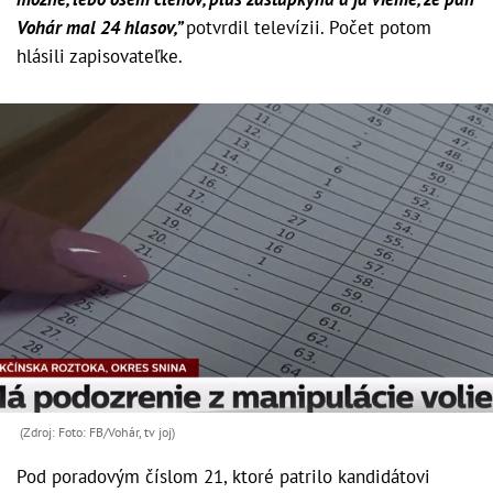
Vohár mal 24 hlasov,”
potvrdil televízii. Počet potom
hlásili zapisovateľke.
(Zdroj: Foto: FB/Vohár, tv joj)
Pod poradovým číslom 21, ktoré patrilo kandidátovi