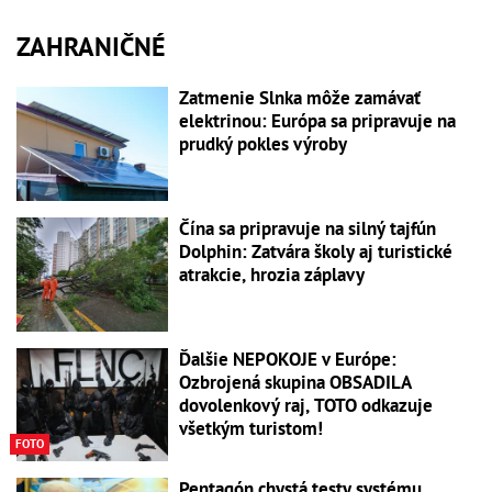
ZAHRANIČNÉ
Zatmenie Slnka môže zamávať
elektrinou: Európa sa pripravuje na
prudký pokles výroby
Čína sa pripravuje na silný tajfún
Dolphin: Zatvára školy aj turistické
atrakcie, hrozia záplavy
Ďalšie NEPOKOJE v Európe:
Ozbrojená skupina OBSADILA
dovolenkový raj, TOTO odkazuje
všetkým turistom!
FOTO
Pentagón chystá testy systému