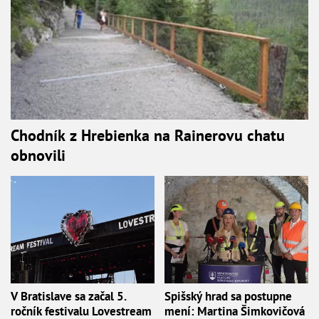
Chodník z Hrebienka na Rainerovu chatu
obnovili
V Bratislave sa začal 5.
Spišský hrad sa postupne
ročník festivalu Lovestream
mení: Martina Šimkovičová