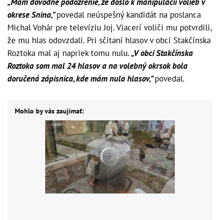
„Mám dôvodné podozrenie, že došlo k manipulácii volieb v
okrese Snina,”
povedal neúspešný kandidát na poslanca
Michal Vohár pre televíziu Joj. Viacerí voliči mu potvrdili,
že mu hlas odovzdali. Pri sčítaní hlasov v obci Stakčínska
Roztoka mal aj napriek tomu nulu.
„V obci Stakčínska
Roztoka som mal 24 hlasov a na volebný okrsok bola
doručená zápisnica, kde mám nula hlasov,”
povedal.
Mohlo by vás zaujímať: