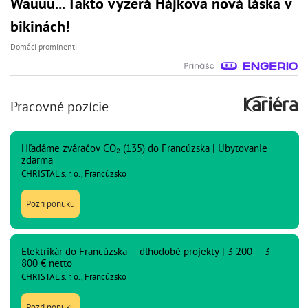
Wauuu... Takto vyzerá Hájkova nová láska v
bikinách!
Domáci prominenti
Pracovné pozície
Hľadáme zváračov CO₂ (135) do Francúzska | Ubytovanie
zdarma
CHRISTAL s. r. o., Francúzsko
Pozri ponuku
Elektrikár do Francúzska – dlhodobé projekty | 3 200 – 3
800 € netto
CHRISTAL s. r. o., Francúzsko
Pozri ponuku