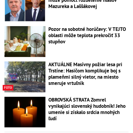
môže pomôcť rozdelenie hlasov
Mazureka a Laššákovej
Pozor na sobotné horúčavy: V TEJTO
oblasti môže teplota prekročiť 33
stupňov
AKTUÁLNE Masívny požiar lesa pri
Trstíne: Hasičom komplikuje boj s
plameňmi silný vietor, na miesto
smeruje vrtuľník
FOTO
OBROVSKÁ STRATA Zomrel
vynikajúci slovenský hudobník! Jeho
umenie si získalo srdcia mnohých
ľudí