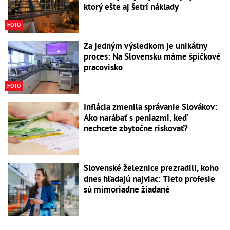
ktorý ešte aj šetrí náklady
FOTO
Za jedným výsledkom je unikátny
proces: Na Slovensku máme špičkové
pracovisko
FOTO
Inflácia zmenila správanie Slovákov:
Ako narábať s peniazmi, keď
nechcete zbytočne riskovať?
Slovenské železnice prezradili, koho
dnes hľadajú najviac: Tieto profesie
sú mimoriadne žiadané