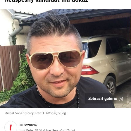
Zobraziť galériu
(3)
Michal Vohár (Zdroj: Foto: FB/Vohár, tv joj)
© Zoznam/
miš,
Foto
: FB/M.Vohar, Reprofoto Tv Joj