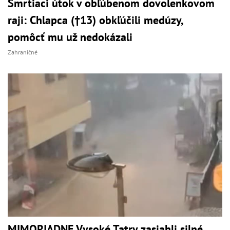
Smrtiaci útok v obľúbenom dovolenkovom
raji: Chlapca (†13) obkľúčili medúzy,
pomôcť mu už nedokázali
Zahraničné
MIMORIADNE Vysoké Tatry zasiahli silné