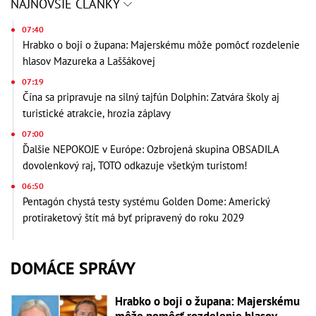
NAJNOVŠIE ČLÁNKY
07:40
Hrabko o boji o župana: Majerskému môže pomôcť rozdelenie
hlasov Mazureka a Laššákovej
07:19
Čína sa pripravuje na silný tajfún Dolphin: Zatvára školy aj
turistické atrakcie, hrozia záplavy
07:00
Ďalšie NEPOKOJE v Európe: Ozbrojená skupina OBSADILA
dovolenkový raj, TOTO odkazuje všetkým turistom!
06:50
Pentagón chystá testy systému Golden Dome: Americký
protiraketový štít má byť pripravený do roku 2029
DOMÁCE SPRÁVY
Hrabko o boji o župana: Majerskému