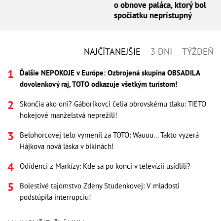
o obnove paláca, ktorý bol
spočiatku neprístupný
NAJČÍTANEJŠIE
3 DNI
TÝŽDEŇ
Ďalšie NEPOKOJE v Európe: Ozbrojená skupina OBSADILA
dovolenkový raj, TOTO odkazuje všetkým turistom!
Skončia ako oni? Gáboríkovci čelia obrovskému tlaku: TIETO
hokejové manželstvá neprežili!
Belohorcovej telo vymenil za TOTO: Wauuu... Takto vyzerá
Hájkova nová láska v bikinách!
Odídenci z Markízy: Kde sa po konci v televízii usídlili?
Bolestivé tajomstvo Zdeny Studenkovej: V mladosti
podstúpila interrupciu!