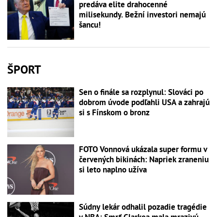
predáva elite drahocenné
milisekundy. Bežní investori nemajú
šancu!
ŠPORT
Sen o finále sa rozplynul: Slováci po
dobrom úvode podľahli USA a zahrajú
si s Fínskom o bronz
FOTO Vonnová ukázala super formu v
červených bikinách: Napriek zraneniu
si leto naplno užíva
Súdny lekár odhalil pozadie tragédie
v NBA: Smrť Clarkea mala mrazivú