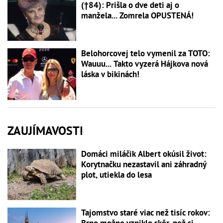
(†84): Prišla o dve deti aj o
manžela... Zomrela OPUSTENÁ!
Belohorcovej telo vymenil za TOTO:
Wauuu... Takto vyzerá Hájkova nová
láska v bikinách!
ZAUJÍMAVOSTI
Domáci miláčik Albert okúsil život:
Korytnačku nezastavil ani záhradný
plot, utiekla do lesa
Tajomstvo staré viac než tisíc rokov: