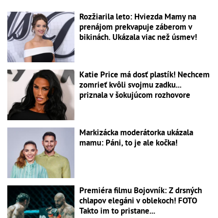
Rozžiarila leto: Hviezda Mamy na
prenájom prekvapuje záberom v
bikinách. Ukázala viac než úsmev!
Katie Price má dosť plastík! Nechcem
zomrieť kvôli svojmu zadku...
priznala v šokujúcom rozhovore
Markizácka moderátorka ukázala
mamu: Páni, to je ale kočka!
Premiéra filmu Bojovník: Z drsných
chlapov elegáni v oblekoch! FOTO
Takto im to pristane...