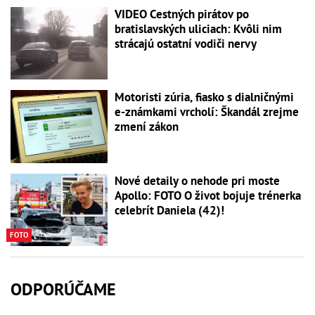
VIDEO Cestných pirátov po
bratislavských uliciach: Kvôli nim
strácajú ostatní vodiči nervy
Motoristi zúria, fiasko s dialničnými
e-známkami vrcholí: Škandál zrejme
zmení zákon
Nové detaily o nehode pri moste
Apollo: FOTO O život bojuje trénerka
celebrít Daniela (42)!
FOTO
ODPORÚČAME