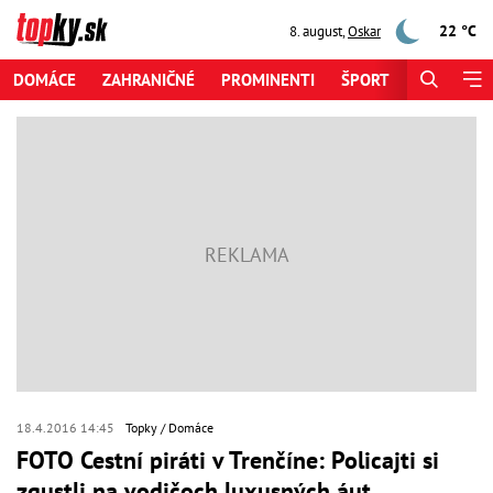
22 °C
8. august
,
Oskar
DOMÁCE
ZAHRANIČNÉ
PROMINENTI
ŠPORT
ZAUJÍMAV
18.4.2016 14:45
Topky
Domáce
FOTO Cestní piráti v Trenčíne: Policajti si
zgustli na vodičoch luxusných áut