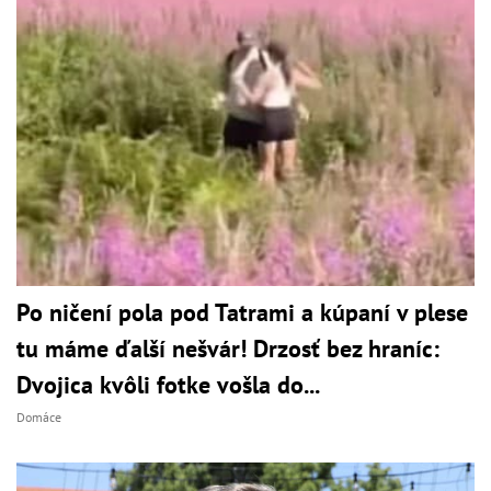
Po ničení pola pod Tatrami a kúpaní v plese
tu máme ďalší nešvár! Drzosť bez hraníc:
Dvojica kvôli fotke vošla do...
Domáce