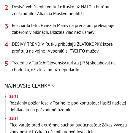
Desivé vyhlásenie veliteľa: Rusko už NATO a Európu
zneškodnilo! Aliancia Moskve neublíži
Rozžiarila leto: Hviezda Mamy na prenájom prekvapuje
záberom v bikinách. Ukázala viac než úsmev!
DESIVÝ TREND V Rusku pribúdajú ZLATOKOPKY, ktoré
profitujú na vojne! Vyberajú si TÝCHTO mužov
Tragédia v Tatrách: Slovenský turista (†76) skolaboval na
chodníku, oživiť sa ho už nepodarilo
NAJNOVŠIE ČLÁNKY
21:38
Rozsiahly požiar lesa v Trstíne je pod kontrolou: Hasiči naďalej
dohliadajú na poškodené územie
21:24
Fico varuje pred extrémne suchou budúcnosťou: Zákaz vývozu
vody nestačí, čakajú nás miliardové investície