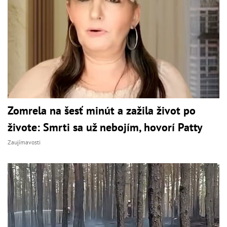
Zomrela na šesť minút a zažila život po
živote: Smrti sa už nebojím, hovorí Patty
Zaujímavosti