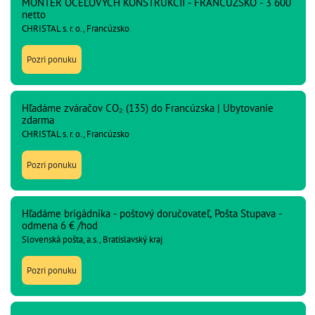
MONTÉR OCEĽOVÝCH KONŠTRUKCIÍ - FRANCÚZSKO - 3 600
netto
CHRISTAL s. r. o., Francúzsko
Pozri ponuku
Hľadáme zváračov CO₂ (135) do Francúzska | Ubytovanie
zdarma
CHRISTAL s. r. o., Francúzsko
Pozri ponuku
Hľadáme brigádnika - poštový doručovateľ, Pošta Stupava -
odmena 6 € /hod
Slovenská pošta, a.s., Bratislavský kraj
Pozri ponuku