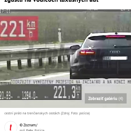
Zobraziť galériu
(4)
cestní piráti na trenčianskych cestách (Zdroj: Foto: polícia)
© Zoznam/
miš,
Foto
: Polícia