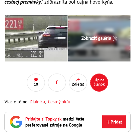
cestnej premávky,"
zdôraznila policajná hovorkyňa.
Zobraziť galériu
(4)
Tip na
10
Zdieľať
článok
Viac o téme:
Diaľnica
,
Cestný pirát
Pridajte si Topky.sk
medzi Vaše
Pridať
preferované zdroje na Google