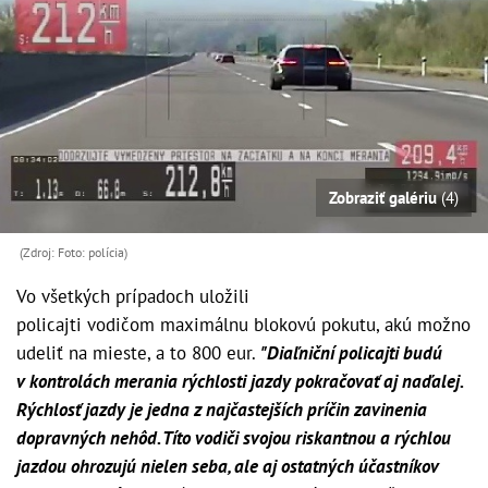
Zobraziť galériu
(4)
(Zdroj: Foto: polícia)
Vo všetkých prípadoch uložili
policajti vodičom maximálnu blokovú pokutu, akú možno
udeliť na mieste, a to 800 eur.
"Diaľniční policajti budú
v kontrolách merania rýchlosti jazdy pokračovať aj naďalej.
Rýchlosť jazdy je jedna z najčastejších príčin zavinenia
dopravných nehôd. Títo vodiči svojou riskantnou a rýchlou
jazdou ohrozujú nielen seba, ale aj ostatných účastníkov