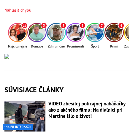
Nahlásiť chybu
16
3
5
5
7
4
Najčítanejšie
Domáce
Zahraničné
Prominenti
Šport
Krimi
Zaují
SÚVISIACE ČLÁNKY
VIDEO zbesilej policajnej naháňačky
ako z akčného filmu: Na diaľnici pri
Martine išlo o život!
146 FB INTERAKCIÍ