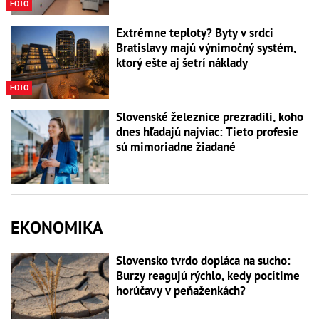
FOTO
Extrémne teploty? Byty v srdci
Bratislavy majú výnimočný systém,
ktorý ešte aj šetrí náklady
FOTO
Slovenské železnice prezradili, koho
dnes hľadajú najviac: Tieto profesie
sú mimoriadne žiadané
EKONOMIKA
Slovensko tvrdo dopláca na sucho:
Burzy reagujú rýchlo, kedy pocítime
horúčavy v peňaženkách?