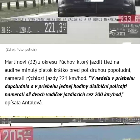
(Zdroj: Foto: polícia)
Martinovi (32) z okresu Púchov, ktorý jazdil tiež na
audine minulý piatok krátko pred pol druhou popoludní,
namerali rýchlosť jazdy 221 km/hod.
"V nedeľu v priebehu
dopoludnia a v priebehu jednej hodiny diaľniční policajti
namerali až dvoch vodičov jazdiacich cez 200 km/hod,"
opísala Antalová.