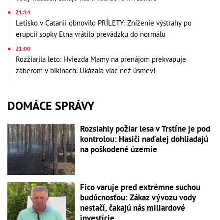
21:14
Letisko v Catanii obnovilo PRÍLETY: Zníženie výstrahy po
erupcii sopky Etna vrátilo prevádzku do normálu
21:00
Rozžiarila leto: Hviezda Mamy na prenájom prekvapuje
záberom v bikinách. Ukázala viac než úsmev!
DOMÁCE SPRÁVY
Rozsiahly požiar lesa v Trstíne je pod
kontrolou: Hasiči naďalej dohliadajú
na poškodené územie
Fico varuje pred extrémne suchou
budúcnosťou: Zákaz vývozu vody
nestačí, čakajú nás miliardové
investície