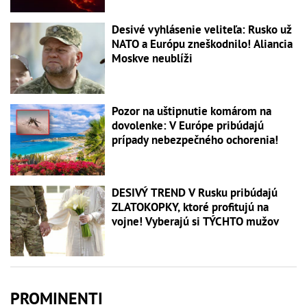
Desivé vyhlásenie veliteľa: Rusko už
NATO a Európu zneškodnilo! Aliancia
Moskve neublíži
Pozor na uštipnutie komárom na
dovolenke: V Európe pribúdajú
prípady nebezpečného ochorenia!
DESIVÝ TREND V Rusku pribúdajú
ZLATOKOPKY, ktoré profitujú na
vojne! Vyberajú si TÝCHTO mužov
PROMINENTI