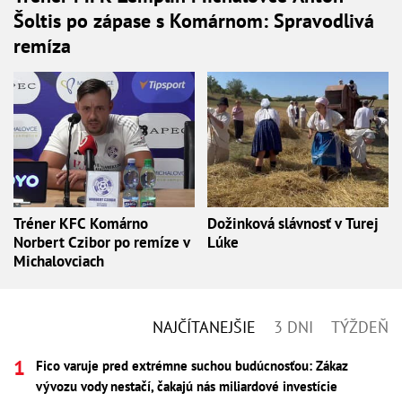
Šoltis po zápase s Komárnom: Spravodlivá
remíza
Tréner KFC Komárno
Dožinková slávnosť v Turej
Norbert Czibor po remíze v
Lúke
Michalovciach
NAJČÍTANEJŠIE
3 DNI
TÝŽDEŇ
Fico varuje pred extrémne suchou budúcnosťou: Zákaz
vývozu vody nestačí, čakajú nás miliardové investície