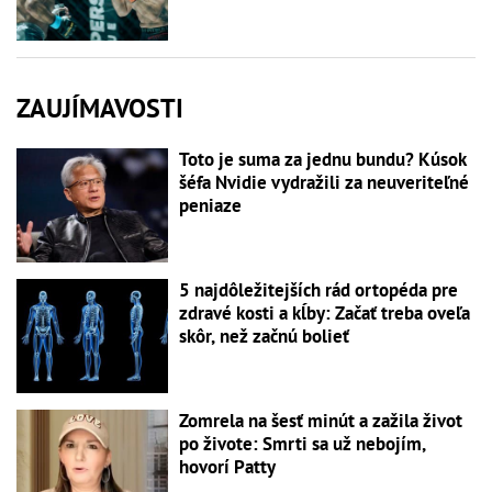
ZAUJÍMAVOSTI
Toto je suma za jednu bundu? Kúsok
šéfa Nvidie vydražili za neuveriteľné
peniaze
5 najdôležitejších rád ortopéda pre
zdravé kosti a kĺby: Začať treba oveľa
skôr, než začnú bolieť
Zomrela na šesť minút a zažila život
po živote: Smrti sa už nebojím,
hovorí Patty