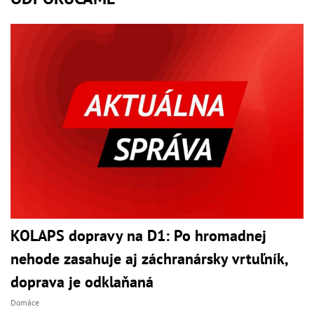
KOLAPS dopravy na D1: Po hromadnej
nehode zasahuje aj záchranársky vrtuľník,
doprava je odklaňaná
Domáce