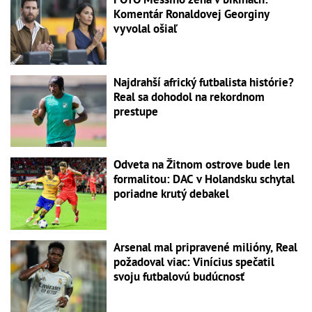
Komentár Ronaldovej Georginy
vyvolal ošiaľ
Najdrahší africký futbalista histórie?
Real sa dohodol na rekordnom
prestupe
Odveta na Žitnom ostrove bude len
formalitou: DAC v Holandsku schytal
poriadne krutý debakel
Arsenal mal pripravené milióny, Real
požadoval viac: Vinícius spečatil
svoju futbalovú budúcnosť