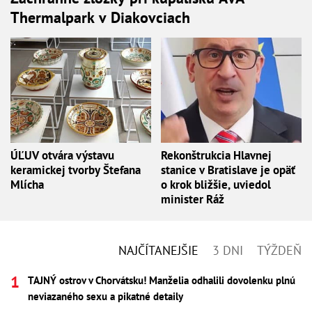
Thermalpark v Diakovciach
ÚĽUV otvára výstavu
Rekonštrukcia Hlavnej
keramickej tvorby Štefana
stanice v Bratislave je opäť
Mlícha
o krok bližšie, uviedol
minister Ráž
NAJČÍTANEJŠIE
3 DNI
TÝŽDEŇ
TAJNÝ ostrov v Chorvátsku! Manželia odhalili dovolenku plnú
neviazaného sexu a pikatné detaily