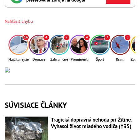
Nahlásiť chybu
16
4
2
4
7
5
Najčítanejšie
Domáce
Zahraničné
Prominenti
Šport
Krimi
Zaují
SÚVISIACE ČLÁNKY
Tragická dopravná nehoda pri Žiline:
Vyhasol život mladého vodiča (†35)