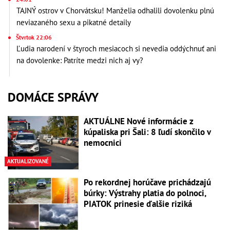
TAJNÝ ostrov v Chorvátsku! Manželia odhalili dovolenku plnú
neviazaného sexu a pikatné detaily
Štvrtok 22:06
Ľudia narodení v štyroch mesiacoch si nevedia oddýchnuť ani
na dovolenke: Patríte medzi nich aj vy?
DOMÁCE SPRÁVY
AKTUÁLNE Nové informácie z
kúpaliska pri Šali: 8 ľudí skončilo v
nemocnici
AKTUALIZOVANÉ
Po rekordnej horúčave prichádzajú
búrky: Výstrahy platia do polnoci,
PIATOK prinesie ďalšie riziká