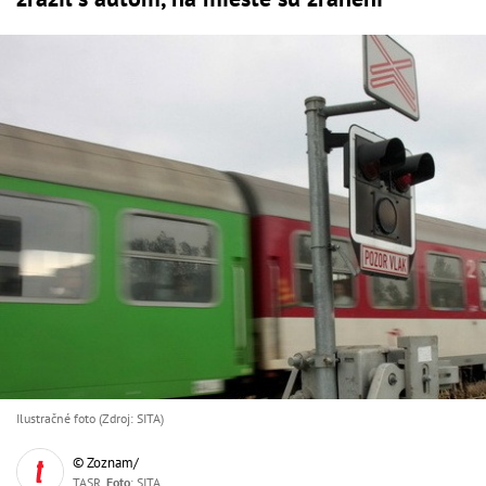
Ilustračné foto (Zdroj: SITA)
© Zoznam/
TASR,
Foto
: SITA