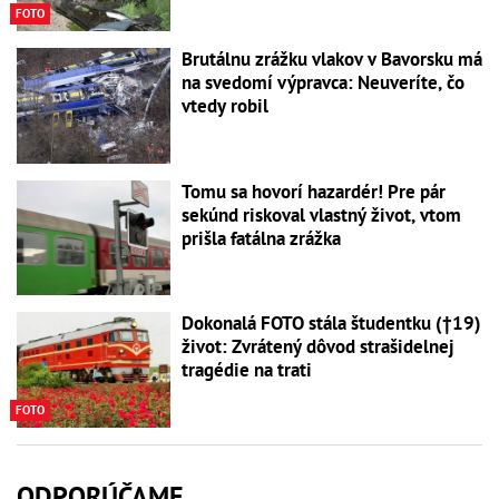
FOTO
Brutálnu zrážku vlakov v Bavorsku má
na svedomí výpravca: Neuveríte, čo
vtedy robil
Tomu sa hovorí hazardér! Pre pár
sekúnd riskoval vlastný život, vtom
prišla fatálna zrážka
Dokonalá FOTO stála študentku (†19)
život: Zvrátený dôvod strašidelnej
tragédie na trati
FOTO
ODPORÚČAME