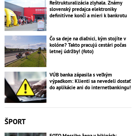
Reštrukturalizácia zlyhala. Známy
slovenský predajca elektroniky
definitívne končí a mieri k bankrotu
Čo sa deje na diaľnici, kým stojíte v
kolóne? Takto pracujú cestári počas
letnej údržby! (foto)
VÚB banka zápasila s veľkým
výpadkom: Klienti sa nevedeli dostať
do aplikácie ani do internetbankingu!
ŠPORT
FOTO Messiho žena v bikinách: