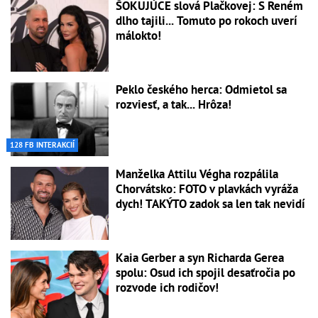
ŠOKUJÚCE slová Plačkovej: S Reném
dlho tajili... Tomuto po rokoch uverí
málokto!
Peklo českého herca: Odmietol sa
rozviesť, a tak... Hrôza!
128 FB INTERAKCIÍ
Manželka Attilu Végha rozpálila
Chorvátsko: FOTO v plavkách vyráža
dych! TAKÝTO zadok sa len tak nevidí
Kaia Gerber a syn Richarda Gerea
spolu: Osud ich spojil desaťročia po
rozvode ich rodičov!