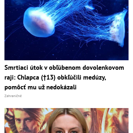
Smrtiaci útok v obľúbenom dovolenkovom
raji: Chlapca (†13) obkľúčili medúzy,
pomôcť mu už nedokázali
Zahraničné