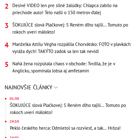
Desivé VIDEO len pre silné žalúdky: Chlapca zabilo na
priechode auto! Telo našli o 150 metrov ďalej
ŠOKUJÚCE slová Plačkovej: S Reném dlho tajili... Tomuto po
rokoch uverí málokto!
Manželka Attilu Végha rozpálila Chorvátsko: FOTO v plavkách
vyráža dych! TAKÝTO zadok sa len tak nevidí
Nahá žena rozpútala chaos v obchode: Tvrdila, že je v
Anglicku, spomínala Jobsa aj amfetamín
NAJNOVŠIE ČLÁNKY
01:30
ŠOKUJÚCE slová Plačkovej: S Reném dlho tajili... Tomuto po
rokoch uverí málokto!
24:10
Peklo českého herca: Odmietol sa rozviesť, a tak... Hrôza!
24:01