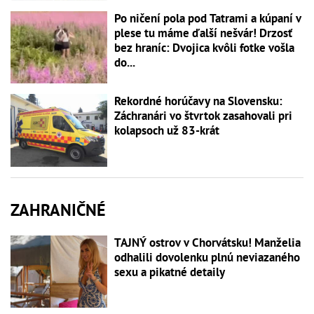
Po ničení pola pod Tatrami a kúpaní v
plese tu máme ďalší nešvár! Drzosť
bez hraníc: Dvojica kvôli fotke vošla
do...
Rekordné horúčavy na Slovensku:
Záchranári vo štvrtok zasahovali pri
kolapsoch už 83-krát
ZAHRANIČNÉ
TAJNÝ ostrov v Chorvátsku! Manželia
odhalili dovolenku plnú neviazaného
sexu a pikatné detaily