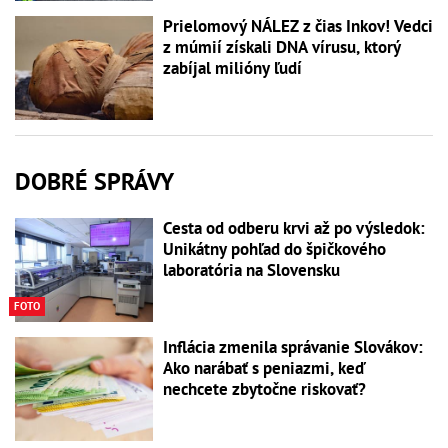
Prielomový NÁLEZ z čias Inkov! Vedci
z múmií získali DNA vírusu, ktorý
zabíjal milióny ľudí
DOBRÉ SPRÁVY
Cesta od odberu krvi až po výsledok:
Unikátny pohľad do špičkového
laboratória na Slovensku
FOTO
Inflácia zmenila správanie Slovákov:
Ako narábať s peniazmi, keď
nechcete zbytočne riskovať?