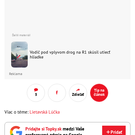
Vodič pod vplyvom drog na R1 skúsil utiecť
hliadke
Reklama
Tip na
5
Zdieľať
článok
Viac o téme:
Lietavská Lúčka
Pridajte si Topky.sk
medzi Vaše
Pridať
preferované zdroje na Google