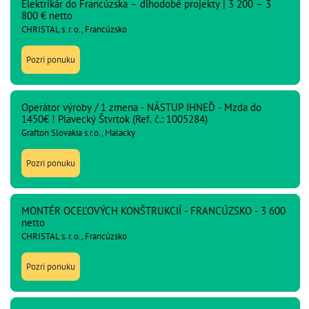
Elektrikár do Francúzska – dlhodobé projekty | 3 200 – 3
800 € netto
CHRISTAL s. r. o., Francúzsko
Pozri ponuku
Operátor výroby / 1 zmena - NÁSTUP IHNEĎ - Mzda do
1450€ ! Plavecký Štvrtok (Ref. č.: 1005284)
Grafton Slovakia s.r.o., Malacky
Pozri ponuku
MONTÉR OCEĽOVÝCH KONŠTRUKCIÍ - FRANCÚZSKO - 3 600
netto
CHRISTAL s. r. o., Francúzsko
Pozri ponuku