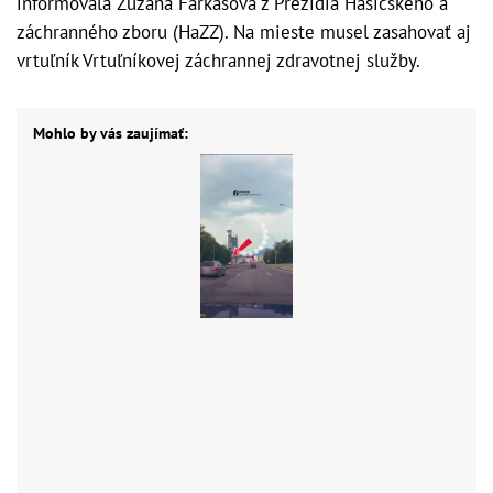
informovala Zuzana Farkasová z Prezídia Hasičského a
záchranného zboru (HaZZ). Na mieste musel zasahovať aj
vrtuľník Vrtuľníkovej záchrannej zdravotnej služby.
Mohlo by vás zaujímať: