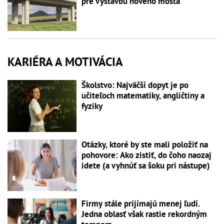
pre výstavbu nového mosta
KARIÉRA A MOTIVÁCIA
Školstvo: Najväčší dopyt je po
učiteľoch matematiky, angličtiny a
fyziky
Otázky, ktoré by ste mali položiť na
pohovore: Ako zistiť, do čoho naozaj
idete (a vyhnúť sa šoku pri nástupe)
Firmy stále prijímajú menej ľudí.
Jedna oblasť však rastie rekordným