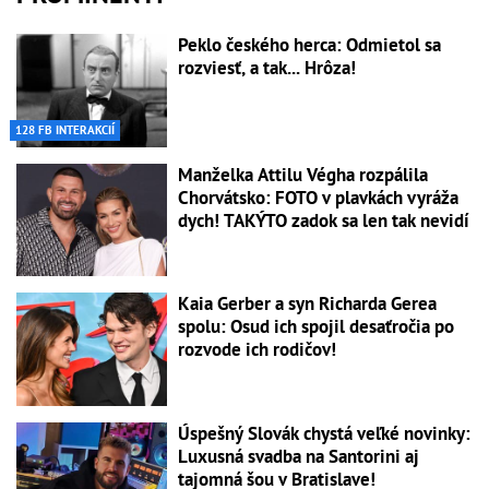
Peklo českého herca: Odmietol sa
rozviesť, a tak... Hrôza!
128 FB INTERAKCIÍ
Manželka Attilu Végha rozpálila
Chorvátsko: FOTO v plavkách vyráža
dych! TAKÝTO zadok sa len tak nevidí
Kaia Gerber a syn Richarda Gerea
spolu: Osud ich spojil desaťročia po
rozvode ich rodičov!
Úspešný Slovák chystá veľké novinky:
Luxusná svadba na Santorini aj
tajomná šou v Bratislave!