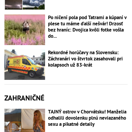
Po ničení pola pod Tatrami a kúpaní v
plese tu máme ďalší nešvár! Drzosť
bez hraníc: Dvojica kvôli fotke vošla
do...
Rekordné horúčavy na Slovensku:
Záchranári vo štvrtok zasahovali pri
kolapsoch už 83-krát
ZAHRANIČNÉ
TAJNÝ ostrov v Chorvátsku! Manželia
odhalili dovolenku plnú neviazaného
sexu a pikatné detaily