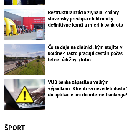
Reštrukturalizácia zlyhala. Známy
slovenský predajca elektroniky
definitívne končí a mieri k bankrotu
Čo sa deje na diaľnici, kým stojíte v
kolóne? Takto pracujú cestári počas
letnej údržby! (foto)
VÚB banka zápasila s veľkým
výpadkom: Klienti sa nevedeli dostať
do aplikácie ani do internetbankingu!
ŠPORT