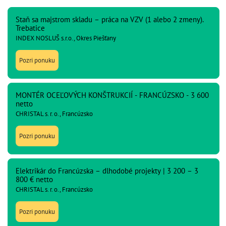
Staň sa majstrom skladu – práca na VZV (1 alebo 2 zmeny).
Trebatice
INDEX NOSLUŠ s.r.o., Okres Piešťany
Pozri ponuku
MONTÉR OCEĽOVÝCH KONŠTRUKCIÍ - FRANCÚZSKO - 3 600
netto
CHRISTAL s. r. o., Francúzsko
Pozri ponuku
Elektrikár do Francúzska – dlhodobé projekty | 3 200 – 3
800 € netto
CHRISTAL s. r. o., Francúzsko
Pozri ponuku