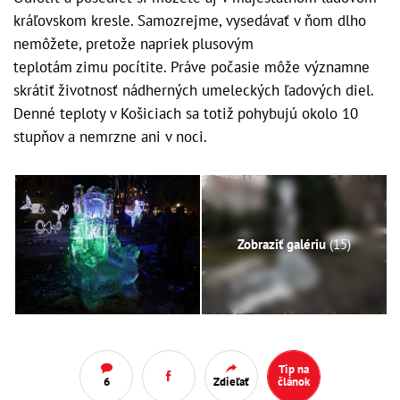
kráľovskom kresle. Samozrejme, vysedávať v ňom dlho
nemôžete, pretože napriek plusovým
teplotám zimu pocítite. Práve počasie môže významne
skrátiť životnosť nádherných umeleckých ľadových diel.
Denné teploty v Košiciach sa totiž pohybujú okolo 10
stupňov a nemrzne ani v noci.
Zobraziť galériu
(15)
Tip na
6
Zdieľať
článok