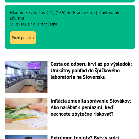
Hľadáme zváračov CO₂ (135) do Francúzska | Ubytovanie
zdarma
CHRISTAL s. r. o., Francúzsko
Pozri ponuku
Cesta od odberu krvi až po výsledok:
Unikátny pohľad do špičkového
laboratória na Slovensku
Inflácia zmenila správanie Slovákov:
Ako narábať s peniazmi, keď
nechcete zbytočne riskovať?
Extrémne teploty? Byty v srdci