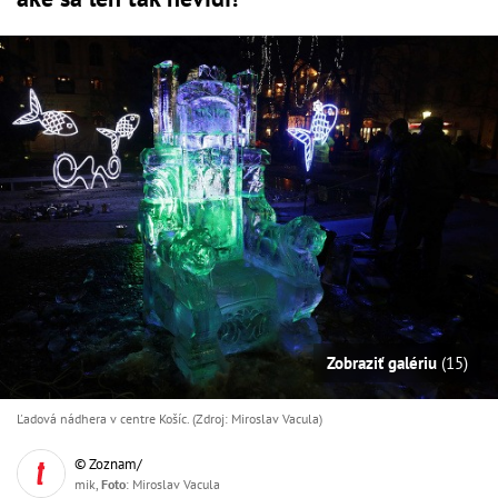
Zobraziť galériu
(15)
Ľadová nádhera v centre Košíc. (Zdroj: Miroslav Vacula)
© Zoznam/
mik,
Foto
: Miroslav Vacula