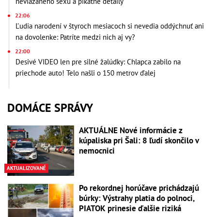
neviazaného sexu a pikatné detaily
22:06
Ľudia narodení v štyroch mesiacoch si nevedia oddýchnuť ani
na dovolenke: Patríte medzi nich aj vy?
22:00
Desivé VIDEO len pre silné žalúdky: Chlapca zabilo na
priechode auto! Telo našli o 150 metrov ďalej
DOMÁCE SPRÁVY
AKTUÁLNE Nové informácie z
kúpaliska pri Šali: 8 ľudí skončilo v
nemocnici
AKTUALIZOVANÉ
Po rekordnej horúčave prichádzajú
búrky: Výstrahy platia do polnoci,
PIATOK prinesie ďalšie riziká