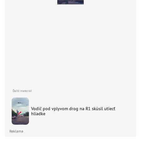
Vodič pod vplyvom drog na R1 skúsil utiecť
hliadke
Reklama