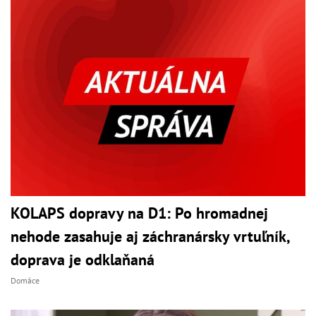
KOLAPS dopravy na D1: Po hromadnej
nehode zasahuje aj záchranársky vrtuľník,
doprava je odklaňaná
Domáce