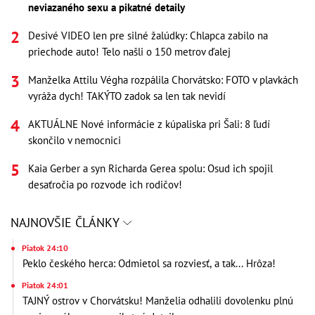
neviazaného sexu a pikatné detaily
Desivé VIDEO len pre silné žalúdky: Chlapca zabilo na
priechode auto! Telo našli o 150 metrov ďalej
Manželka Attilu Végha rozpálila Chorvátsko: FOTO v plavkách
vyráža dych! TAKÝTO zadok sa len tak nevidí
AKTUÁLNE Nové informácie z kúpaliska pri Šali: 8 ľudí
skončilo v nemocnici
Kaia Gerber a syn Richarda Gerea spolu: Osud ich spojil
desaťročia po rozvode ich rodičov!
NAJNOVŠIE ČLÁNKY
Piatok 24:10
Peklo českého herca: Odmietol sa rozviesť, a tak... Hrôza!
Piatok 24:01
TAJNÝ ostrov v Chorvátsku! Manželia odhalili dovolenku plnú