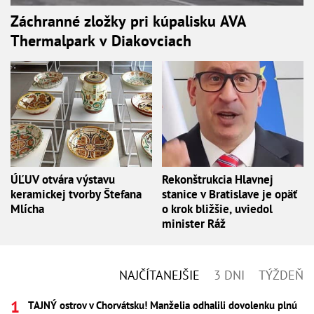
Záchranné zložky pri kúpalisku AVA
Thermalpark v Diakovciach
ÚĽUV otvára výstavu
Rekonštrukcia Hlavnej
keramickej tvorby Štefana
stanice v Bratislave je opäť
Mlícha
o krok bližšie, uviedol
minister Ráž
NAJČÍTANEJŠIE
3 DNI
TÝŽDEŇ
TAJNÝ ostrov v Chorvátsku! Manželia odhalili dovolenku plnú