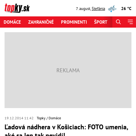
26 °C
7. august
,
Štefánia
DOMÁCE
ZAHRANIČNÉ
PROMINENTI
ŠPORT
ZAUJÍMAV
19.12.2014 11:42
Topky
Domáce
Ľadová nádhera v Košiciach: FOTO umenia,
aké sa len tak nevidí!