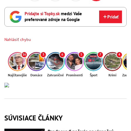
Pridajte si Topky.sk
medzi Vaše
Pridať
preferované zdroje na Google
Nahlásiť chybu
16
3
6
5
7
4
Najčítanejšie
Domáce
Zahraničné
Prominenti
Šport
Krimi
Zaují
SÚVISIACE ČLÁNKY