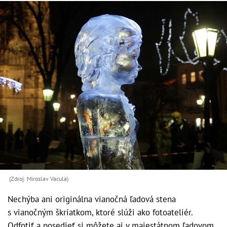
(Zdroj: Miroslav Vacula)
Nechýba ani originálna vianočná ľadová stena
s vianočným škriatkom, ktoré slúži ako fotoateliér.
Odfotiť a posedieť si môžete aj v majestátnom ľadovom