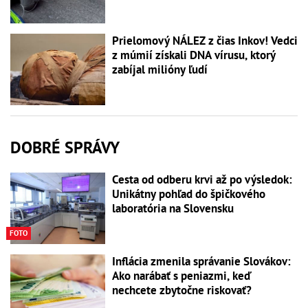
Prielomový NÁLEZ z čias Inkov! Vedci
z múmií získali DNA vírusu, ktorý
zabíjal milióny ľudí
DOBRÉ SPRÁVY
Cesta od odberu krvi až po výsledok:
Unikátny pohľad do špičkového
laboratória na Slovensku
FOTO
Inflácia zmenila správanie Slovákov:
Ako narábať s peniazmi, keď
nechcete zbytočne riskovať?