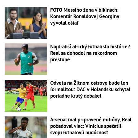
FOTO Messiho žena v bikinách:
Komentár Ronaldovej Georginy
vyvolal ošiaľ
Najdrahší africký futbalista histórie?
Real sa dohodol na rekordnom
prestupe
Odveta na Žitnom ostrove bude len
formalitou: DAC v Holandsku schytal
poriadne krutý debakel
Arsenal mal pripravené milióny, Real
požadoval viac: Vinícius spečatil
svoju futbalovú budúcnosť