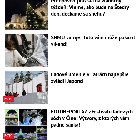
Predpoveď počasia na vianočný
týždeň: Vieme, ako bude na Štedrý
deň, dočkáme sa snehu?
SHMÚ varuje: Toto vám môže pokaziť
víkend!
Ľadové umenie v Tatrách najlepšie
zvládli Japonci
FOTO
FOTOREPORTÁŽ z festivalu ľadových
sôch v Číne: Výtvory, z ktorých vám
padne sánka!
FOTO