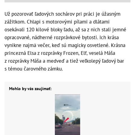
Už pozorovať ľadových sochárov pri práci je úžasným
zážitkom. Chlapi s motorovými pílami a dlátami
osekávali 120 kilové bloky ľadu, až sa z nich stali jemné
opracované, nádherné rozprávkové bytosti. Ich krása
vynikne najmä večer, keď sú magicky osvetlené. Krásna
princezná Elsa z rozprávky Frozen, Elf, veselá Máša
z rozprávky Máša a medveď a tiež veľkolepý ľadový bar
s témou čarovného zámku.
Mohlo by vás zaujímať: