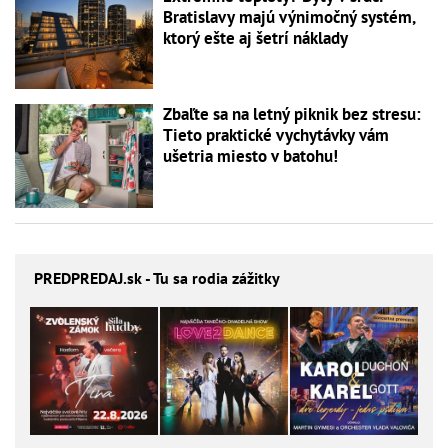
Bratislavy majú výnimočný systém,
ktorý ešte aj šetrí náklady
Zbaľte sa na letný piknik bez stresu:
Tieto praktické vychytávky vám
ušetria miesto v batohu!
PREDPREDAJ
.sk - Tu sa rodia zážitky