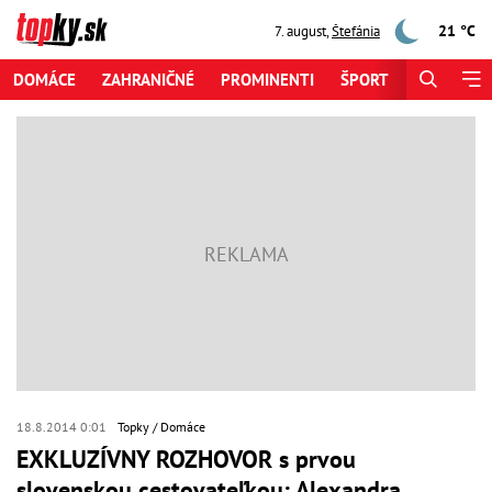
21 °C
7. august
,
Štefánia
DOMÁCE
ZAHRANIČNÉ
PROMINENTI
ŠPORT
ZAUJÍMAV
18.8.2014 0:01
Topky
Domáce
EXKLUZÍVNY ROZHOVOR s prvou
slovenskou cestovateľkou: Alexandra