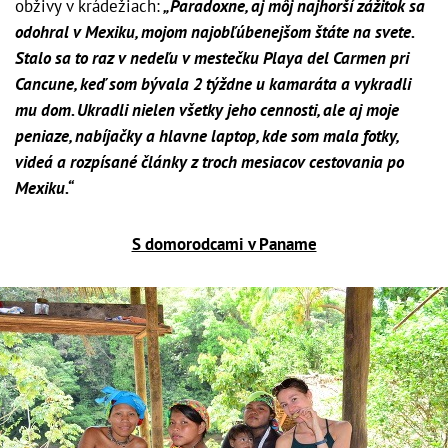
obživy v krádežiach:
„Paradoxne, aj môj najhorší zážitok sa
odohral v Mexiku, mojom najobľúbenejšom štáte na svete.
Stalo sa to raz v nedeľu v mestečku Playa del Carmen pri
Cancune, keď som bývala 2 týždne u kamaráta a vykradli
mu dom. Ukradli nielen všetky jeho cennosti, ale aj moje
peniaze, nabíjačky a hlavne laptop, kde som mala fotky,
videá a rozpísané články z troch mesiacov cestovania po
Mexiku.“
S domorodcami v Paname