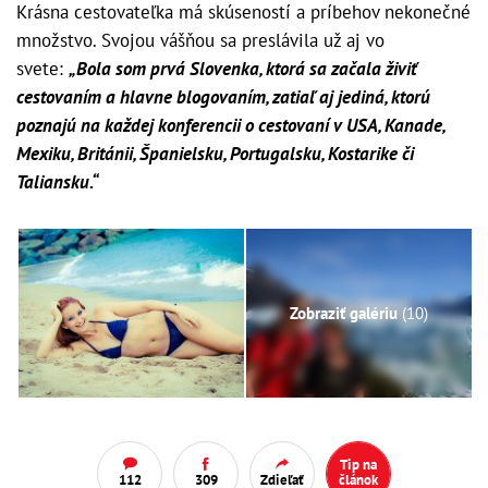
Krásna cestovateľka má skúseností a príbehov nekonečné
množstvo. Svojou vášňou sa preslávila už aj vo
svete:
„Bola som prvá Slovenka, ktorá sa začala živiť
cestovaním a hlavne blogovaním, zatiaľ aj jediná, ktorú
poznajú na každej konferencii o cestovaní v USA, Kanade,
Mexiku, Británii, Španielsku, Portugalsku, Kostarike či
Taliansku.“
Zobraziť galériu
(10)
Tip na
112
309
Zdieľať
článok