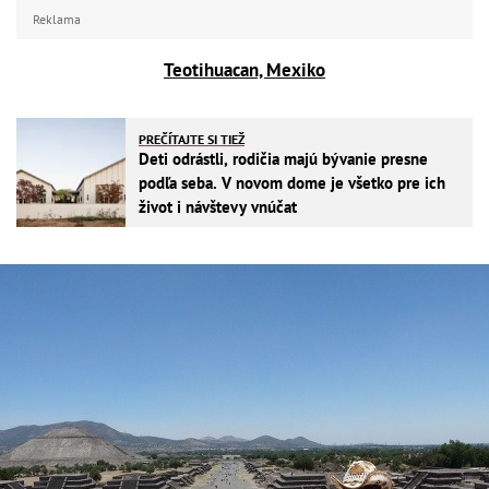
Reklama
Teotihuacan, Mexiko
PREČÍTAJTE SI TIEŽ
Deti odrástli, rodičia majú bývanie presne
podľa seba. V novom dome je všetko pre ich
život i návštevy vnúčat