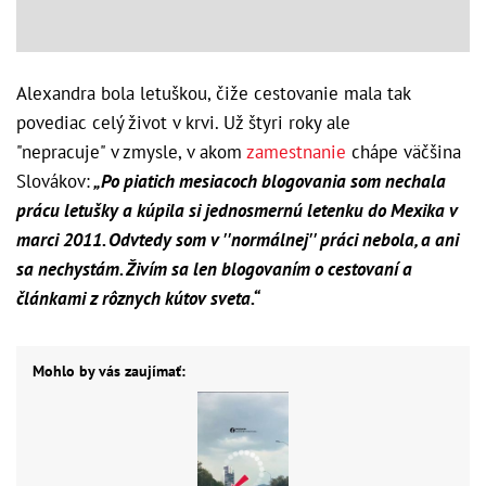
Alexandra bola letuškou, čiže cestovanie mala tak
povediac celý život v krvi. Už štyri roky ale
"nepracuje" v zmysle, v akom
zamestnanie
chápe väčšina
Slovákov:
„Po piatich mesiacoch blogovania som nechala
prácu letušky a kúpila si jednosmernú letenku do Mexika v
marci 2011. Odvtedy som v ''normálnej'' práci nebola, a ani
sa nechystám. Živím sa len blogovaním o cestovaní a
článkami z rôznych kútov sveta.“
Mohlo by vás zaujímať: