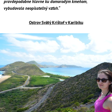
pravdepodobne hlavne ku domorodým kmeňom,
vybudovala neopísateľný vzťah.“
Ostrov Svätý Krištof v Karibiku