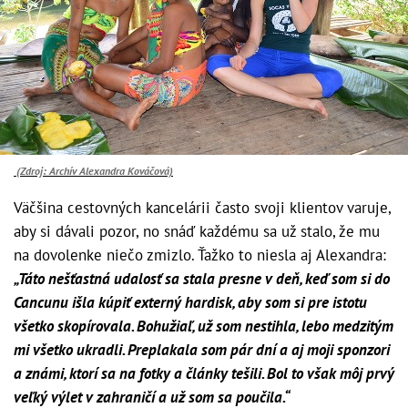
(Zdroj: Archív Alexandra Kováčová)
Väčšina cestovných kancelárii často svoji klientov varuje,
aby si dávali pozor, no snáď každému sa už stalo, že mu
na dovolenke niečo zmizlo. Ťažko to niesla aj Alexandra:
„Táto nešťastná udalosť sa stala presne v deň, keď som si do
Cancunu išla kúpiť externý hardisk, aby som si pre istotu
všetko skopírovala. Bohužiaľ, už som nestihla, lebo medzitým
mi všetko ukradli. Preplakala som pár dní a aj moji sponzori
a známi, ktorí sa na fotky a články tešili. Bol to však môj prvý
veľký výlet v zahraničí a už som sa poučila.“