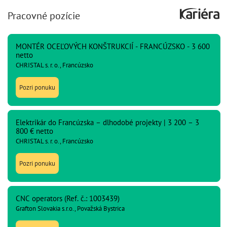
Pracovné pozície
MONTÉR OCEĽOVÝCH KONŠTRUKCIÍ - FRANCÚZSKO - 3 600
netto
CHRISTAL s. r. o., Francúzsko
Pozri ponuku
Elektrikár do Francúzska – dlhodobé projekty | 3 200 – 3
800 € netto
CHRISTAL s. r. o., Francúzsko
Pozri ponuku
CNC operators (Ref. č.: 1003439)
Grafton Slovakia s.r.o., Považská Bystrica