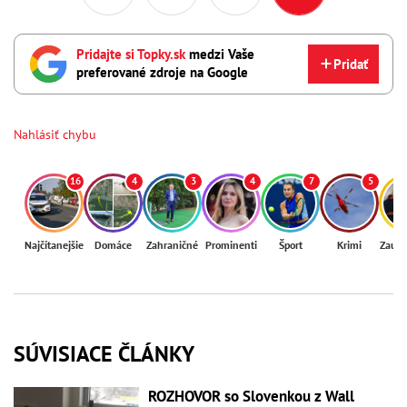
Pridajte si Topky.sk
medzi Vaše
Pridať
preferované zdroje na Google
Nahlásiť chybu
16
4
3
4
7
5
Najčítanejšie
Domáce
Zahraničné
Prominenti
Šport
Krimi
Zaují
SÚVISIACE ČLÁNKY
ROZHOVOR so Slovenkou z Wall