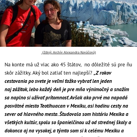
(Zdroj: Archív Alexandra Kováčová)
Na konte má už viac ako 45 štátov, no dôležité sú pre ňu
skôr zážitky. Aký bol zatiaľ ten najlepší?
„Z rokov
cestovania po svete je veľmi ťažko vybrať len jeden
naj zážitok, lebo každý deň je pre mňa výnimočný a snažím
sa naplno si užívať prítomnosť. Avšak ako prvé ma napadá
posvätné miesto Teotihuacan v Mexiku, asi hodinu cesty na
sever od hlavného mesta. Študovala som históriu Mexika a
všetkých kultúr, spolu so španielčinou už od strednej školy a
dokonca aj na vysokej, a týmto som si k celému Mexiku a