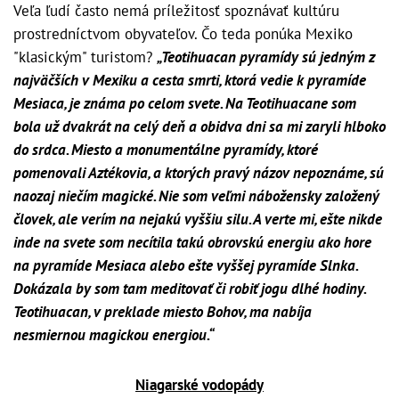
Veľa ľudí často nemá príležitosť spoznávať kultúru
prostredníctvom obyvateľov. Čo teda ponúka Mexiko
"klasickým" turistom?
„Teotihuacan pyramídy sú jedným z
najväčších v Mexiku a cesta smrti, ktorá vedie k pyramíde
Mesiaca, je známa po celom svete. Na Teotihuacane som
bola už dvakrát na celý deň a obidva dni sa mi zaryli hlboko
do srdca. Miesto a monumentálne pyramídy, ktoré
pomenovali Aztékovia, a ktorých pravý názov nepoznáme, sú
naozaj niečím magické. Nie som veľmi nábožensky založený
človek, ale verím na nejakú vyššiu silu. A verte mi, ešte nikde
inde na svete som necítila takú obrovskú energiu ako hore
na pyramíde Mesiaca alebo ešte vyššej pyramíde Slnka.
Dokázala by som tam meditovať či robiť jogu dlhé hodiny.
Teotihuacan, v preklade miesto Bohov, ma nabíja
nesmiernou magickou energiou.“
Niagarské vodopády