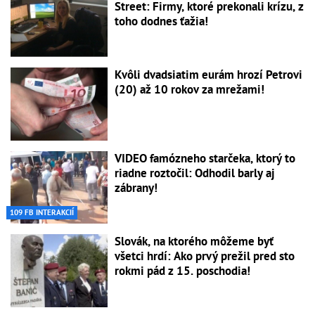
Street: Firmy, ktoré prekonali krízu, z
toho dodnes ťažia!
Kvôli dvadsiatim eurám hrozí Petrovi
(20) až 10 rokov za mrežami!
VIDEO famózneho starčeka, ktorý to
riadne roztočil: Odhodil barly aj
zábrany!
109 FB INTERAKCIÍ
Slovák, na ktorého môžeme byť
všetci hrdí: Ako prvý prežil pred sto
rokmi pád z 15. poschodia!