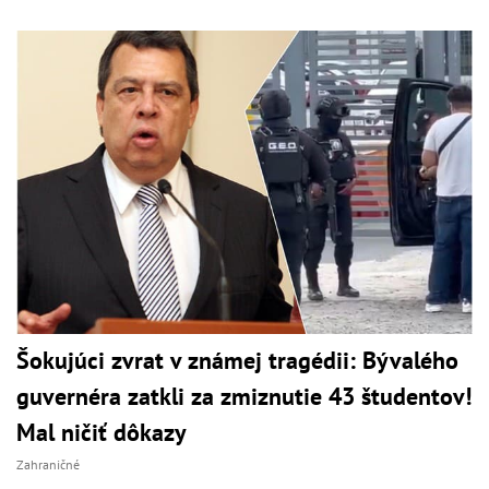
Šokujúci zvrat v známej tragédii: Bývalého
guvernéra zatkli za zmiznutie 43 študentov!
Mal ničiť dôkazy
Zahraničné