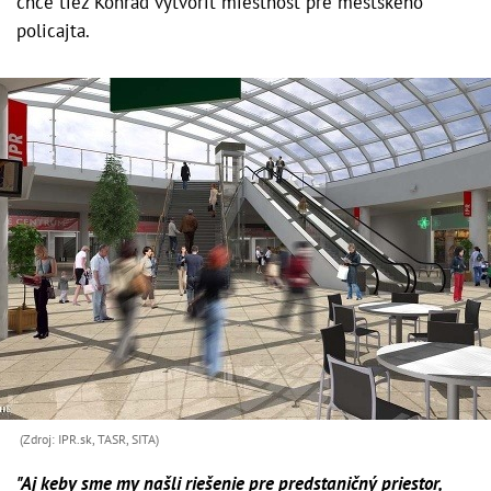
chce tiež Konrad vytvoriť miestnosť pre mestského
policajta.
(Zdroj: IPR.sk, TASR, SITA)
"Aj keby sme my našli riešenie pre predstaničný priestor,