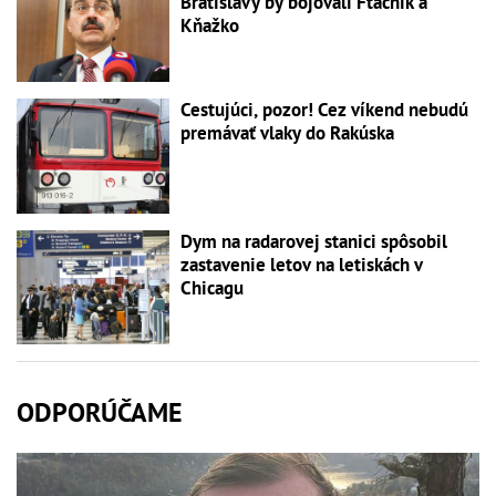
Bratislavy by bojovali Ftáčnik a
Kňažko
Cestujúci, pozor! Cez víkend nebudú
premávať vlaky do Rakúska
Dym na radarovej stanici spôsobil
zastavenie letov na letiskách v
Chicagu
ODPORÚČAME