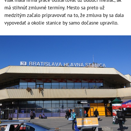
však mala firma práce odštartovať už budúci mesiac, ak
má stihnúť zmluvné termíny. Mesto sa preto už
medzitým začalo pripravovať na to, že zmluva by sa dala
vypovedať a okolie stanice by samo dočasne upravilo.