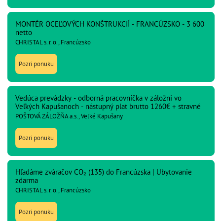
MONTÉR OCEĽOVÝCH KONŠTRUKCIÍ - FRANCÚZSKO - 3 600
netto
CHRISTAL s. r. o., Francúzsko
Pozri ponuku
Vedúca prevádzky - odborná pracovníčka v záložni vo
Veľkých Kapušanoch - nástupný plat brutto 1260€ + stravné
POŠTOVÁ ZÁLOŽŇA a.s., Veľké Kapušany
Pozri ponuku
Hľadáme zváračov CO₂ (135) do Francúzska | Ubytovanie
zdarma
CHRISTAL s. r. o., Francúzsko
Pozri ponuku