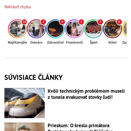
Nahlásiť chybu
16
2
4
1
7
6
Najčítanejšie
Domáce
Zahraničné
Prominenti
Šport
Krimi
Zaují
SÚVISIACE ČLÁNKY
Kvôli technickým problémom museli
z tunela evakuovať stovky ľudí!
Prieskum: O kreslo primátora