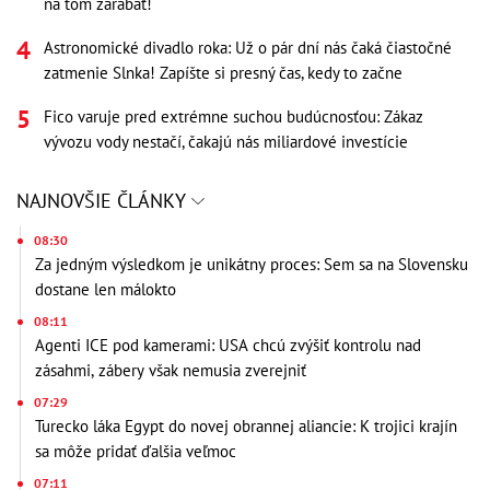
na tom zarábať!
Astronomické divadlo roka: Už o pár dní nás čaká čiastočné
zatmenie Slnka! Zapíšte si presný čas, kedy to začne
Fico varuje pred extrémne suchou budúcnosťou: Zákaz
vývozu vody nestačí, čakajú nás miliardové investície
NAJNOVŠIE ČLÁNKY
08:30
Za jedným výsledkom je unikátny proces: Sem sa na Slovensku
dostane len málokto
08:11
Agenti ICE pod kamerami: USA chcú zvýšiť kontrolu nad
zásahmi, zábery však nemusia zverejniť
07:29
Turecko láka Egypt do novej obrannej aliancie: K trojici krajín
sa môže pridať ďalšia veľmoc
07:11