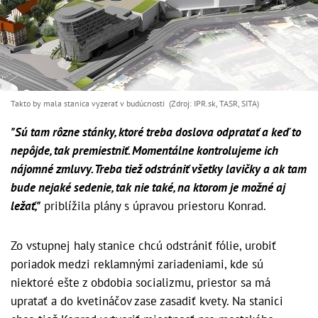
Takto by mala stanica vyzerať v budúcnosti (Zdroj: IPR.sk, TASR, SITA)
"Sú tam rôzne stánky, ktoré treba doslova odpratať a keď to
nepôjde, tak premiestniť. Momentálne kontrolujeme ich
nájomné zmluvy. Treba tiež odstrániť všetky lavičky a ak tam
bude nejaké sedenie, tak nie také, na ktorom je možné aj
ležať,"
priblížila plány s úpravou priestoru Konrad.
Zo vstupnej haly stanice chcú odstrániť fólie, urobiť
poriadok medzi reklamnými zariadeniami, kde sú
niektoré ešte z obdobia socializmu, priestor sa má
upratať a do kvetináčov zase zasadiť kvety. Na stanici