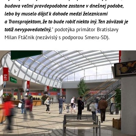
budova veľmi pravdepodobne zostane v dnešnej podobe,
lebo by muselo dôjsť k dohode medzi železnicami
a Transprojektom, že to bude robiť niekto iný. Ten záväzok je
totiž nevypovedateľný,
" podotýka primátor Bratislavy
Milan Ftáčnik (nezávislý s podporou Smeru-SD).