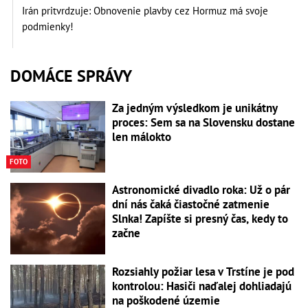
Irán pritvrdzuje: Obnovenie plavby cez Hormuz má svoje
podmienky!
DOMÁCE SPRÁVY
Za jedným výsledkom je unikátny
proces: Sem sa na Slovensku dostane
len málokto
FOTO
Astronomické divadlo roka: Už o pár
dní nás čaká čiastočné zatmenie
Slnka! Zapíšte si presný čas, kedy to
začne
Rozsiahly požiar lesa v Trstíne je pod
kontrolou: Hasiči naďalej dohliadajú
na poškodené územie