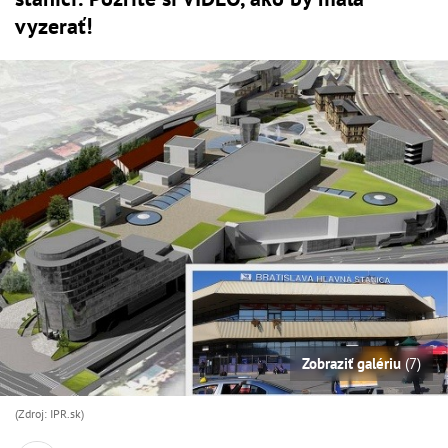
vyzerať!
Zobraziť galériu
(7)
(Zdroj: IPR.sk)