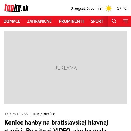
17 °C
9. august
,
Ľubomíra
DOMÁCE
ZAHRANIČNÉ
PROMINENTI
ŠPORT
ZAUJÍMAV
15.5.2014 9:00
Topky
Domáce
Koniec hanby na bratislavskej hlavnej
stanici: Pozrite si VIDEO, ako by mala