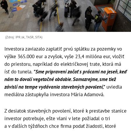
(Zdroj: IPR.sk, TASR, SITA)
Investora zaviazalo zaplatiť prvú splátku za pozemky vo
výške 365.000 eur a zvyšok, vyše 23,4 milióna eur, vložiť
do priestoru, napríklad do električkovej trate, ktorá má
ísť do tunela.
"Sme pripravení začať s prácami na jeseň, keď
nám to dovolí vegetačné obdobie. Samozrejme, sme tiež
závislí na tempe vydávania stavebných povolení,"
uviedla
mediálna zástupkyňa investora Mária Adamová.
Z desiatok stavebných povolení, ktoré k prestavbe stanice
investor potrebuje, ešte vlani v lete požiadal o tri
a v ďalších týždňoch chce firma podať žiadosti, ktoré