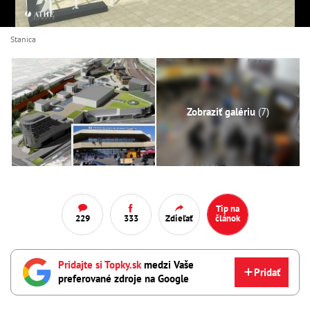
Stanica
Zobraziť galériu
(7)
Tip na
229
333
Zdieľať
článok
Pridajte si Topky.sk
medzi Vaše
Pridať
preferované zdroje na Google