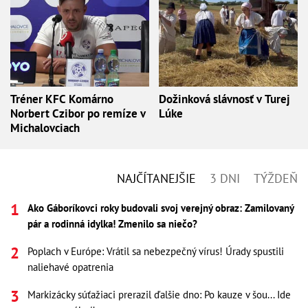
Tréner KFC Komárno
Dožinková slávnosť v Turej
Norbert Czibor po remíze v
Lúke
Michalovciach
NAJČÍTANEJŠIE
3 DNI
TÝŽDEŇ
Ako Gáboríkovci roky budovali svoj verejný obraz: Zamilovaný
pár a rodinná idylka! Zmenilo sa niečo?
Poplach v Európe: Vrátil sa nebezpečný vírus! Úrady spustili
naliehavé opatrenia
Markizácky súťažiaci prerazil ďalšie dno: Po kauze v šou... Ide