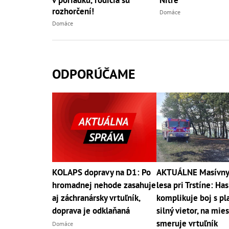
v poriadku, rodičia sú
Nitre
rozhorčení!
Domáce
Domáce
ODPORÚČAME
KOLAPS dopravy na D1: Po
AKTUÁLNE Masívny 
hromadnej nehode zasahuje
lesa pri Trstíne: Ha
aj záchranársky vrtuľník,
komplikuje boj s p
doprava je odklaňaná
silný vietor, na mie
smeruje vrtuľník
Domáce