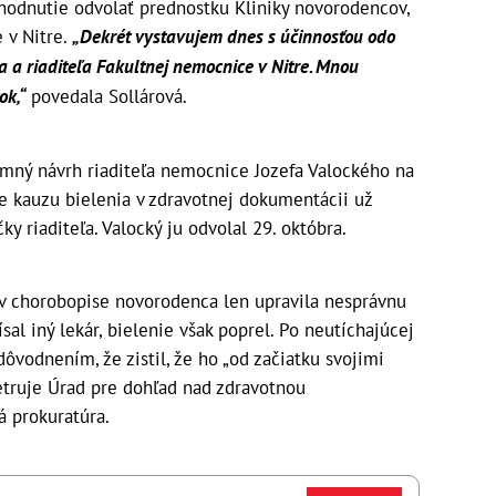
zhodnutie odvolať prednostku Kliniky novorodencov,
 v Nitre.
„Dekrét vystavujem dnes s účinnosťou odo
ňa a riaditeľa Fakultnej nemocnice v Nitre. Mnou
ok,“
povedala Sollárová.
omný návrh riaditeľa nemocnice Jozefa Valockého na
re kauzu bielenia v zdravotnej dokumentácii už
ky riaditeľa. Valocký ju odvolal 29. októbra.
že v chorobopise novorodenca len upravila nesprávnu
al iný lekár, bielenie však poprel. Po neutíchajúcej
dôvodnením, že zistil, že ho „od začiatku svojimi
etruje Úrad pre dohľad nad zdravotnou
á prokuratúra.