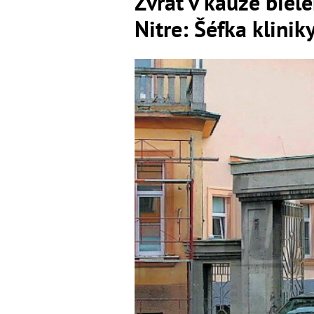
Zvrat v kauze biel
Nitre: Šéfka klinik