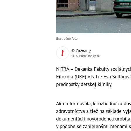
Ilustračné foto
© Zoznam/
SITA,
Foto
: Topky.sk
NITRA – Dekanka Fakulty sociálnych
Filozofa (UKF) v Nitre Eva Sollárov
prednostky detskej kliniky.
Ako informovala, k rozhodnutiu dos
zdravotníctva a tiež na základe vyj
dokumentácii novorodenca urobila 
v podobe so zabielenými menami sa 