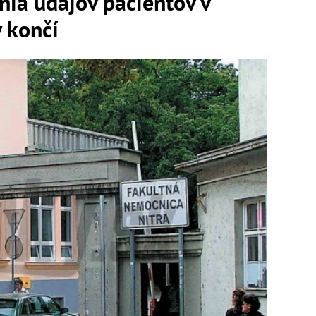
enia údajov pacientov v
y končí