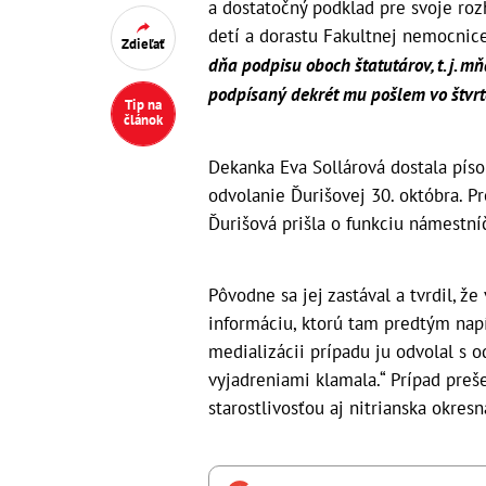
a dostatočný podklad pre svoje ro
detí a dorastu Fakultnej nemocnice
Zdieľať
dňa podpisu oboch štatutárov, t. j. m
podpísaný dekrét mu pošlem vo štvrt
Tip na
článok
Dekanka Eva Sollárová dostala pís
odvolanie Ďurišovej 30. októbra. P
Ďurišová prišla o funkciu námestníč
Pôvodne sa jej zastával a tvrdil, 
informáciu, ktorú tam predtým napís
medializácii prípadu ju odvolal s o
vyjadreniami klamala.“ Prípad preš
starostlivosťou aj nitrianska okresn