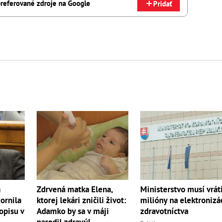
referované zdroje na Google
Pridať
a
Zdrvená matka Elena,
Ministerstvo musí vrát
ornila
ktorej lekári zničili život:
milióny na elektronizá
opisu v
Adamko by sa v máji
zdravotníctva