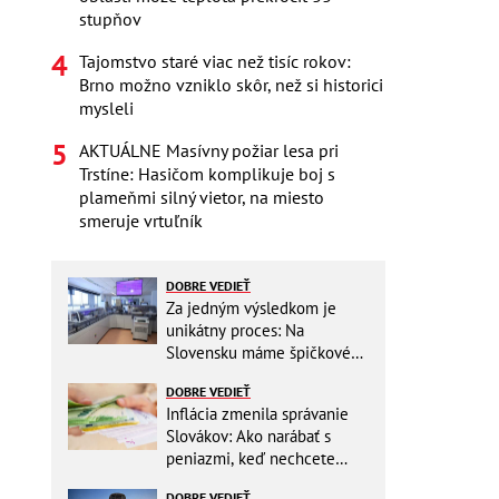
stupňov
Tajomstvo staré viac než tisíc rokov:
Brno možno vzniklo skôr, než si historici
mysleli
AKTUÁLNE Masívny požiar lesa pri
Trstíne: Hasičom komplikuje boj s
plameňmi silný vietor, na miesto
smeruje vrtuľník
DOBRE VEDIEŤ
Za jedným výsledkom je
unikátny proces: Na
Slovensku máme špičkové
pracovisko
DOBRE VEDIEŤ
Inflácia zmenila správanie
Slovákov: Ako narábať s
peniazmi, keď nechcete
zbytočne riskovať?
DOBRE VEDIEŤ