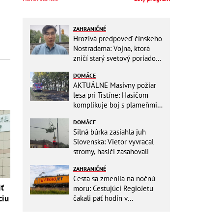
ZAHRANIČNÉ
Hrozivá predpoveď čínskeho
Nostradama: Vojna, ktorá
zničí starý svetový poriadok!
Už sa viackrát nemýlil
DOMÁCE
AKTUÁLNE Masívny požiar
lesa pri Trstíne: Hasičom
komplikuje boj s plameňmi
silný vietor, na miesto
DOMÁCE
smeruje vrtuľník
Silná búrka zasiahla juh
Slovenska: Vietor vyvracal
stromy, hasiči zasahovali
ZAHRANIČNÉ
Cesta sa zmenila na nočnú
iť
moru: Cestujúci RegioJetu
ciu
čakali päť hodín v
horúčavách! Pokazila sa
lokomotíva