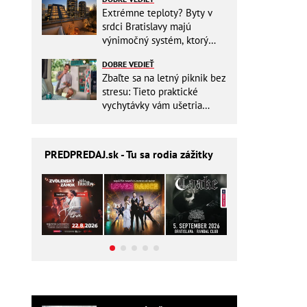
Extrémne teploty? Byty v
srdci Bratislavy majú
výnimočný systém, ktorý
ešte aj šetrí náklady
DOBRE VEDIEŤ
Zbaľte sa na letný piknik bez
stresu: Tieto praktické
vychytávky vám ušetria
miesto v batohu!
PREDPREDAJ
.sk - Tu sa rodia zážitky