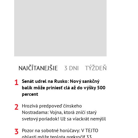
NAJČÍTANEJŠIE
3 DNI
TÝŽDEŇ
Senát udrel na Rusko: Nový sankčný
balík môže priniesť clá až do výšky 500
percent
Hrozivá predpoveď čínskeho
Nostradama: Vojna, ktorá zničí starý
svetový poriadok! Už sa viackrát nemýlil
Pozor na sobotné horúčavy: V TEJTO
oblasti môže teplota prekročiť 33