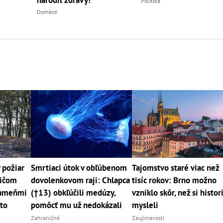
narodil zdravý!
Politika
Domáce
požiar
Smrtiaci útok v obľúbenom
Tajomstvo staré viac než
sičom
dovolenkovom raji: Chlapca
tisíc rokov: Brno možno
lameňmi
(†13) obkľúčili medúzy,
vzniklo skôr, než si histor
sto
pomôcť mu už nedokázali
mysleli
Zahraničné
Zaujímavosti