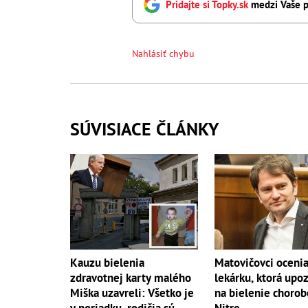
Pridajte si Topky.sk
medzi Vaše p
Nahlásiť chybu
SÚVISIACE ČLÁNKY
Kauzu bielenia
Matovičovci oceni
zdravotnej karty malého
lekárku, ktorá upoz
Miška uzavreli: Všetko je
na bielenie chorob