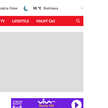
, zajtra Oskar
30 °C
 TV
LIFESTYLE
VOĽNÝ ČAS
STREAM
NAŽIVO
Becky Hill