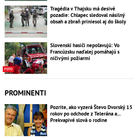
Tragédia v Thajsku má desivé
pozadie: Chlapec sledoval násilný
obsah a zbraň priniesol aj do školy
Slovenskí hasiči nepoľavujú: Vo
Francúzsku naďalej pomáhajú s
ničivými požiarmi
FOTO
PROMINENTI
Pozrite, ako vyzerá Števo Dvorský 15
rokov po odchode z Telerána a...
Prekvapivé slová o rodine