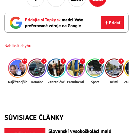
Pridajte si Topky.sk
medzi Vaše
Pridať
preferované zdroje na Google
Nahlásiť chybu
16
3
3
3
7
2
Najčítanejšie
Domáce
Zahraničné
Prominenti
Šport
Krimi
Zaují
SÚVISIACE ČLÁNKY
Slovenskí vysokoškoláci majú