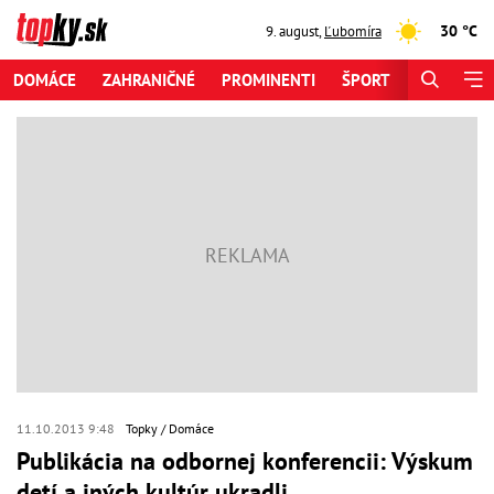
30 °C
9. august
,
Ľubomíra
DOMÁCE
ZAHRANIČNÉ
PROMINENTI
ŠPORT
ZAUJÍMAV
11.10.2013 9:48
Topky
Domáce
Publikácia na odbornej konferencii: Výskum
detí a iných kultúr ukradli