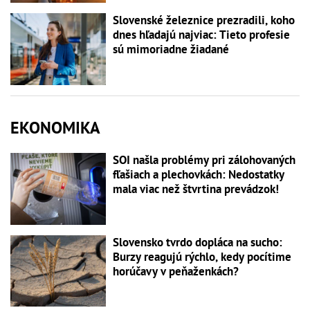
Slovenské železnice prezradili, koho
dnes hľadajú najviac: Tieto profesie
sú mimoriadne žiadané
EKONOMIKA
SOI našla problémy pri zálohovaných
fľašiach a plechovkách: Nedostatky
mala viac než štvrtina prevádzok!
Slovensko tvrdo dopláca na sucho:
Burzy reagujú rýchlo, kedy pocítime
horúčavy v peňaženkách?