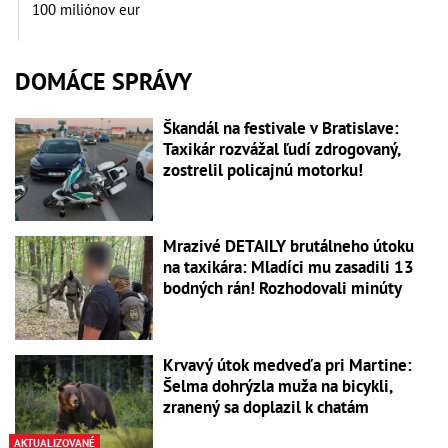
100 miliónov eur
DOMÁCE SPRÁVY
Škandál na festivale v Bratislave:
Taxikár rozvážal ľudí zdrogovaný,
zostrelil policajnú motorku!
Mrazivé DETAILY brutálneho útoku
na taxikára: Mladíci mu zasadili 13
bodných rán! Rozhodovali minúty
Krvavý útok medveďa pri Martine:
Šelma dohrýzla muža na bicykli,
zranený sa doplazil k chatám
AKTUALIZOVANÉ