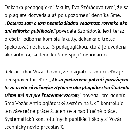
Dekanka pedagogickej fakulty Eva Szórádová tvrdí, že sa
o plagiáte dozvedala až po upozornení denníka Sme.
„Doteraz som o tom nemala žiadnu vedomosť, rovnako ako
ani editorka publikácie,“
povedala Szórádová. Text teraz
prešetrí odborná komisia fakulty, dekanka o treste
špekulovať nechcela. S pedagogičkou, ktorá je uvedená
ako autorka, sa denníku Sme spojiť nepodarilo.
Rektor Libor Vozár hovorí, že plagiátorstvo učiteľov je
neospravedlniteľné.
„Ak sa podozrenie potvrdí, považujem
to za oveľa závažnejšie zlyhanie ako plagiátorstvo študenta.
Učiteľ má byť pre študentov vzorom,“
povedal pre denník
Sme Vozár. Antiplagiátorský systém na UKF kontroluje
len záverečné práce študentov a habilitačné práce.
Systematickú kontrolu iných publikácií školy si Vozár
technicky nevie predstaviť.