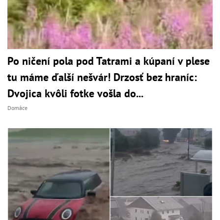
Po ničení pola pod Tatrami a kúpaní v plese
tu máme ďalší nešvár! Drzosť bez hraníc:
Dvojica kvôli fotke vošla do...
Domáce