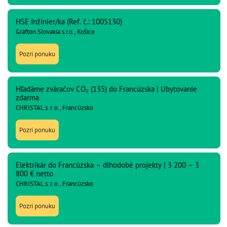
HSE Inžinier/ka (Ref. č.: 1005130)
Grafton Slovakia s.r.o., Košice
Pozri ponuku
Hľadáme zváračov CO₂ (135) do Francúzska | Ubytovanie
zdarma
CHRISTAL s. r. o., Francúzsko
Pozri ponuku
Elektrikár do Francúzska – dlhodobé projekty | 3 200 – 3
800 € netto
CHRISTAL s. r. o., Francúzsko
Pozri ponuku