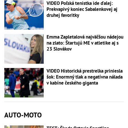
VIDEO Poľská tenistka ide ďalej:
Prekvapivý koniec Sabalenkovej aj
druhej favoritky
Emma Zapletalová najväčšou nádejou
na zlato: Štartujú ME v atletike aj s
23 Slovákov
VIDEO Historická prestrelka priniesla
šok: Enormný tlak a negatívna nálada
v kabíne českého giganta
AUTO-MOTO