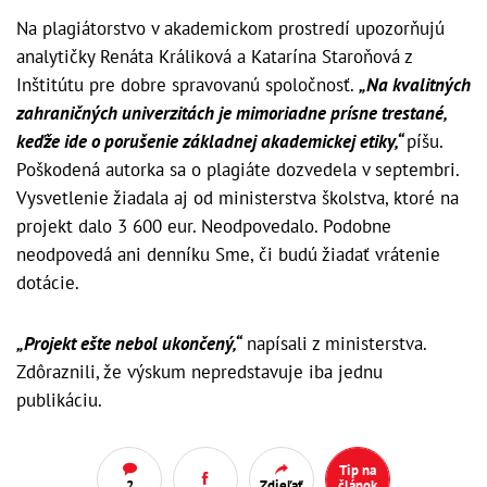
Na plagiátorstvo v akademickom prostredí upozorňujú
analytičky Renáta Králiková a Katarína Staroňová z
Inštitútu pre dobre spravovanú spoločnosť.
„Na kvalitných
zahraničných univerzitách je mimoriadne prísne trestané,
keďže ide o porušenie základnej akademickej etiky,“
píšu.
Poškodená autorka sa o plagiáte dozvedela v septembri.
Vysvetlenie žiadala aj od ministerstva školstva, ktoré na
projekt dalo 3 600 eur. Neodpovedalo. Podobne
neodpovedá ani denníku Sme, či budú žiadať vrátenie
dotácie.
„Projekt ešte nebol ukončený,“
napísali z ministerstva.
Zdôraznili, že výskum nepredstavuje iba jednu
publikáciu.
Tip na
2
Zdieľať
článok