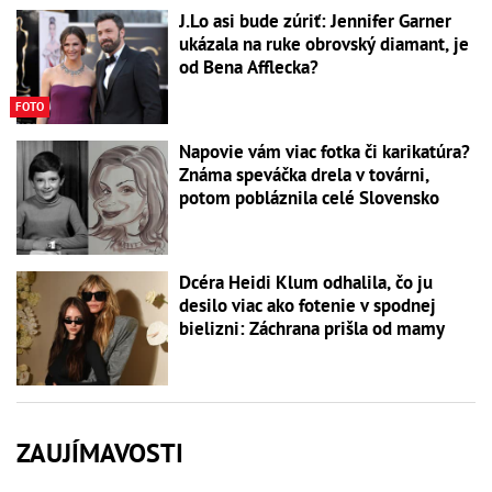
J.Lo asi bude zúriť: Jennifer Garner
ukázala na ruke obrovský diamant, je
od Bena Afflecka?
FOTO
Napovie vám viac fotka či karikatúra?
Známa speváčka drela v továrni,
potom pobláznila celé Slovensko
Dcéra Heidi Klum odhalila, čo ju
desilo viac ako fotenie v spodnej
bielizni: Záchrana prišla od mamy
ZAUJÍMAVOSTI