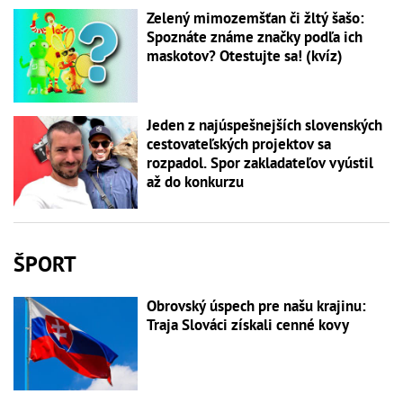
Zelený mimozemšťan či žltý šašo:
Spoznáte známe značky podľa ich
maskotov? Otestujte sa! (kvíz)
Jeden z najúspešnejších slovenských
cestovateľských projektov sa
rozpadol. Spor zakladateľov vyústil
až do konkurzu
ŠPORT
Obrovský úspech pre našu krajinu:
Traja Slováci získali cenné kovy