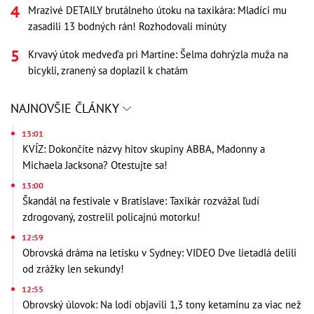
Mrazivé DETAILY brutálneho útoku na taxikára: Mladíci mu
zasadili 13 bodných rán! Rozhodovali minúty
Krvavý útok medveďa pri Martine: Šelma dohrýzla muža na
bicykli, zranený sa doplazil k chatám
NAJNOVŠIE ČLÁNKY
13:01
KVÍZ: Dokončíte názvy hitov skupiny ABBA, Madonny a
Michaela Jacksona? Otestujte sa!
13:00
Škandál na festivale v Bratislave: Taxikár rozvážal ľudí
zdrogovaný, zostrelil policajnú motorku!
12:59
Obrovská dráma na letisku v Sydney: VIDEO Dve lietadlá delili
od zrážky len sekundy!
12:55
Obrovský úlovok: Na lodi objavili 1,3 tony ketamínu za viac než