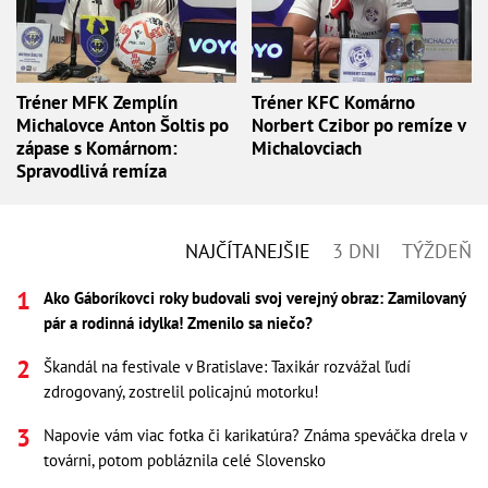
Tréner MFK Zemplín
Tréner KFC Komárno
Michalovce Anton Šoltis po
Norbert Czibor po remíze v
zápase s Komárnom:
Michalovciach
Spravodlivá remíza
NAJČÍTANEJŠIE
3 DNI
TÝŽDEŇ
Ako Gáboríkovci roky budovali svoj verejný obraz: Zamilovaný
pár a rodinná idylka! Zmenilo sa niečo?
Škandál na festivale v Bratislave: Taxikár rozvážal ľudí
zdrogovaný, zostrelil policajnú motorku!
Napovie vám viac fotka či karikatúra? Známa speváčka drela v
továrni, potom pobláznila celé Slovensko