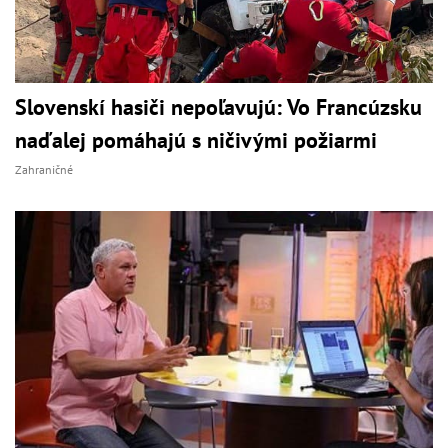
Slovenskí hasiči nepoľavujú: Vo Francúzsku
naďalej pomáhajú s ničivými požiarmi
Zahraničné