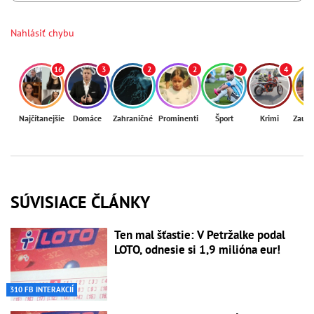
Nahlásiť chybu
16
3
2
2
7
4
Najčítanejšie
Domáce
Zahraničné
Prominenti
Šport
Krimi
Zaují
SÚVISIACE ČLÁNKY
Ten mal šťastie: V Petržalke podal
LOTO, odnesie si 1,9 milióna eur!
310 FB INTERAKCIÍ