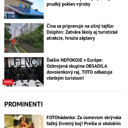
prudký pokles výroby
Čína sa pripravuje na silný tajfún
Dolphin: Zatvára školy aj turistické
atrakcie, hrozia záplavy
Ďalšie NEPOKOJE v Európe:
Ozbrojená skupina OBSADILA
dovolenkový raj, TOTO odkazuje
všetkým turistom!
FOTO
PROMINENTI
FOTOhádanka: Za úsmevom skrývala
ťažký životný boj! Prešla si obdobím