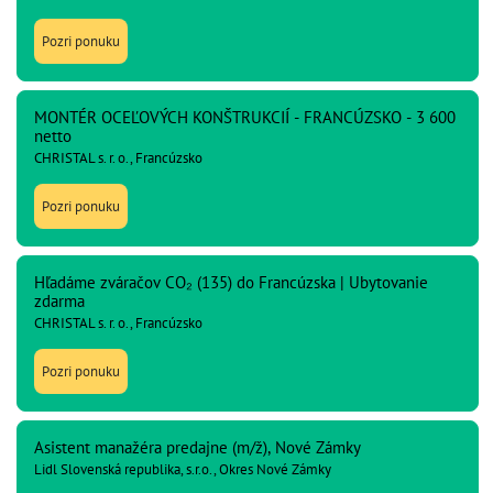
Pozri ponuku
MONTÉR OCEĽOVÝCH KONŠTRUKCIÍ - FRANCÚZSKO - 3 600
netto
CHRISTAL s. r. o., Francúzsko
Pozri ponuku
Hľadáme zváračov CO₂ (135) do Francúzska | Ubytovanie
zdarma
CHRISTAL s. r. o., Francúzsko
Pozri ponuku
Asistent manažéra predajne (m/ž), Nové Zámky
Lidl Slovenská republika, s.r.o., Okres Nové Zámky