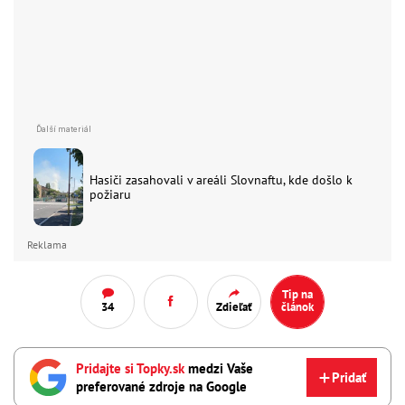
Hasiči zasahovali v areáli Slovnaftu, kde došlo k
požiaru
Reklama
Tip na
34
Zdieľať
článok
Pridajte si Topky.sk
medzi Vaše
Pridať
preferované zdroje na Google