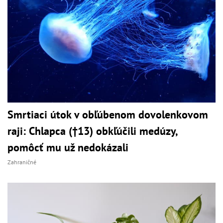
Smrtiaci útok v obľúbenom dovolenkovom
raji: Chlapca (†13) obkľúčili medúzy,
pomôcť mu už nedokázali
Zahraničné