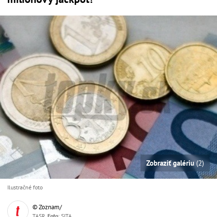
Zobraziť galériu
(2)
Ilustračné foto
© Zoznam/
TASR,
Foto
: SITA