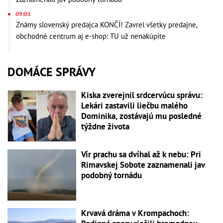
09:01
Známy slovenský predajca KONČÍ! Zavrel všetky predajne,
obchodné centrum aj e-shop: TU už nenakúpite
DOMÁCE SPRÁVY
Kiska zverejnil srdcervúcu správu:
Lekári zastavili liečbu malého
Dominika, zostávajú mu posledné
týždne života
Vír prachu sa dvíhal až k nebu: Pri
Rimavskej Sobote zaznamenali jav
podobný tornádu
Krvavá dráma v Krompachoch: