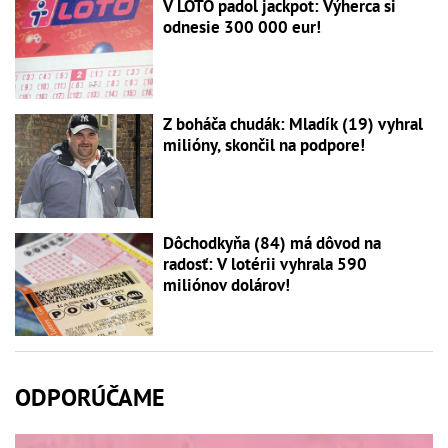
V LOTO padol jackpot: Výherca si
odnesie 300 000 eur!
Z boháča chudák: Mladík (19) vyhral
milióny, skončil na podpore!
Dôchodkyňa (84) má dôvod na
radosť: V lotérii vyhrala 590
miliónov dolárov!
ODPORÚČAME