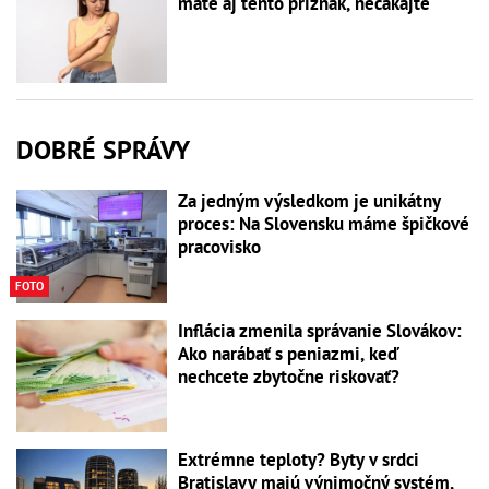
máte aj tento príznak, nečakajte
DOBRÉ SPRÁVY
Za jedným výsledkom je unikátny
proces: Na Slovensku máme špičkové
pracovisko
FOTO
Inflácia zmenila správanie Slovákov:
Ako narábať s peniazmi, keď
nechcete zbytočne riskovať?
Extrémne teploty? Byty v srdci
Bratislavy majú výnimočný systém,