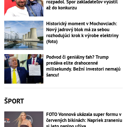
rozpadol. Spor zakladateľov vyústil
až do konkurzu
Historický moment v Mochovciach:
Nový jadrový blok má za sebou
rozhodujúci krok k výrobe elektriny
(foto)
Podvod či geniálny ťah? Trump
predáva elite drahocenné
milisekundy. Bežní investori nemajú
šancu!
ŠPORT
FOTO Vonnová ukázala super formu v
červených bikinách: Napriek zraneniu
si leto naplno užíva