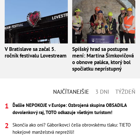
V Bratislave sa začal 5.
Spišský hrad sa postupne
ročník festivalu Lovestream
mení: Martina Šimkovičová
o obnove paláca, ktorý bol
spočiatku neprístupný
NAJČÍTANEJŠIE
3 DNI
TÝŽDEŇ
Ďalšie NEPOKOJE v Európe: Ozbrojená skupina OBSADILA
dovolenkový raj, TOTO odkazuje všetkým turistom!
Skončia ako oni? Gáboríkovci čelia obrovskému tlaku: TIETO
hokejové manželstvá neprežili!