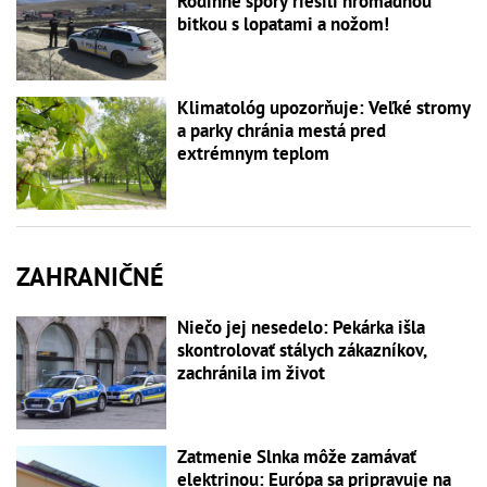
Rodinné spory riešili hromadnou
bitkou s lopatami a nožom!
Klimatológ upozorňuje: Veľké stromy
a parky chránia mestá pred
extrémnym teplom
ZAHRANIČNÉ
Niečo jej nesedelo: Pekárka išla
skontrolovať stálych zákazníkov,
zachránila im život
Zatmenie Slnka môže zamávať
elektrinou: Európa sa pripravuje na