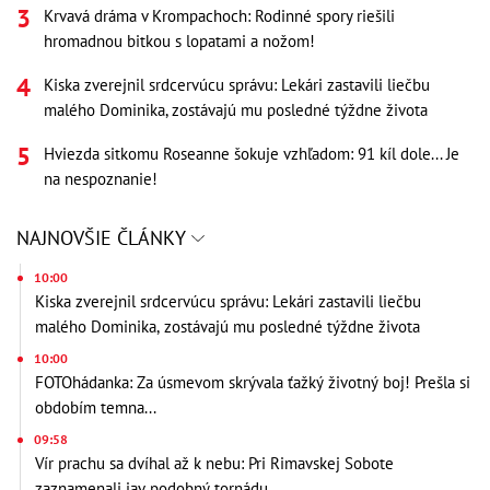
Krvavá dráma v Krompachoch: Rodinné spory riešili
hromadnou bitkou s lopatami a nožom!
Kiska zverejnil srdcervúcu správu: Lekári zastavili liečbu
malého Dominika, zostávajú mu posledné týždne života
Hviezda sitkomu Roseanne šokuje vzhľadom: 91 kíl dole... Je
na nespoznanie!
NAJNOVŠIE ČLÁNKY
10:00
Kiska zverejnil srdcervúcu správu: Lekári zastavili liečbu
malého Dominika, zostávajú mu posledné týždne života
10:00
FOTOhádanka: Za úsmevom skrývala ťažký životný boj! Prešla si
obdobím temna...
09:58
Vír prachu sa dvíhal až k nebu: Pri Rimavskej Sobote
zaznamenali jav podobný tornádu