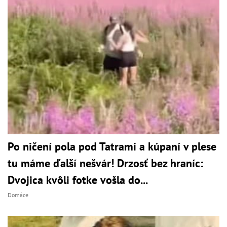
Po ničení pola pod Tatrami a kúpaní v plese
tu máme ďalší nešvár! Drzosť bez hraníc:
Dvojica kvôli fotke vošla do...
Domáce