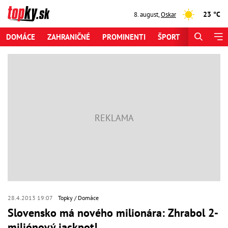
23 °C
8. august
,
Oskar
DOMÁCE
ZAHRANIČNÉ
PROMINENTI
ŠPORT
ZAUJÍMAV
28.4.2013 19:07
Topky
Domáce
Slovensko má nového milionára: Zhrabol 2-
miliónový jackpot!