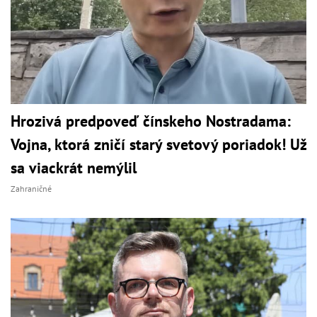
Hrozivá predpoveď čínskeho Nostradama:
Vojna, ktorá zničí starý svetový poriadok! Už
sa viackrát nemýlil
Zahraničné