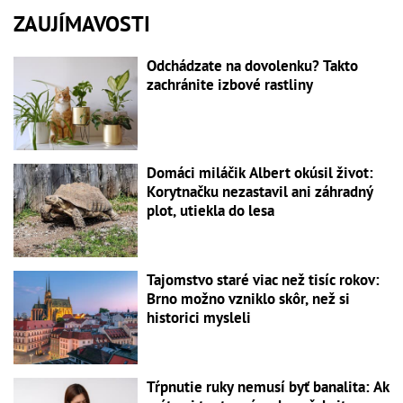
ZAUJÍMAVOSTI
Odchádzate na dovolenku? Takto
zachránite izbové rastliny
Domáci miláčik Albert okúsil život:
Korytnačku nezastavil ani záhradný
plot, utiekla do lesa
Tajomstvo staré viac než tisíc rokov:
Brno možno vzniklo skôr, než si
historici mysleli
Tŕpnutie ruky nemusí byť banalita: Ak