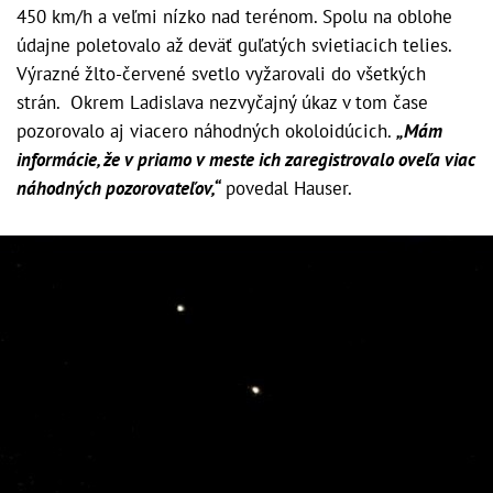
450 km/h a veľmi nízko nad terénom. Spolu na oblohe
údajne poletovalo až deväť guľatých svietiacich telies.
Výrazné žlto-červené svetlo vyžarovali do všetkých
strán. Okrem Ladislava nezvyčajný úkaz v tom čase
pozorovalo aj viacero náhodných okoloidúcich.
„Mám
informácie, že v priamo v meste ich zaregistrovalo oveľa viac
náhodných pozorovateľov,“
povedal Hauser.