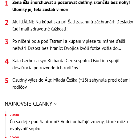
Žena išla šnorchlovať a pozorovať delfíny, skončila bez nohy!
Úlomky jej tela zostali v mori
AKTUÁLNE Na kúpalisku pri Šali zasahujú záchranári: Desiatky
ľudí mali zdravotné ťažkosti!
Po ničení pola pod Tatrami a kúpaní v plese tu máme ďalší
nešvár! Drzosť bez hraníc: Dvojica kvôli fotke vošla do...
Kaia Gerber a syn Richarda Gerea spolu: Osud ich spojil
desaťročia po rozvode ich rodičov!
Osudný výlet do Álp: Mladá Češka (†13) zahynula pred očami
rodičov
NAJNOVŠIE ČLÁNKY
20:00
Čo sa deje pod Santorini? Vedci odhaľujú zmeny, ktoré môžu
ovplyvniť sopku
20:00