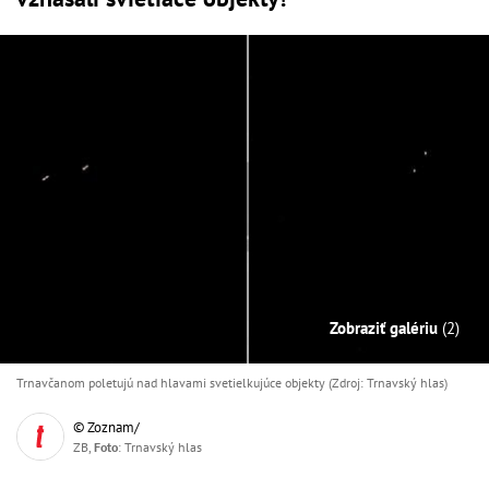
Zobraziť galériu
(2)
Trnavčanom poletujú nad hlavami svetielkujúce objekty (Zdroj: Trnavský hlas)
© Zoznam/
ZB,
Foto
: Trnavský hlas