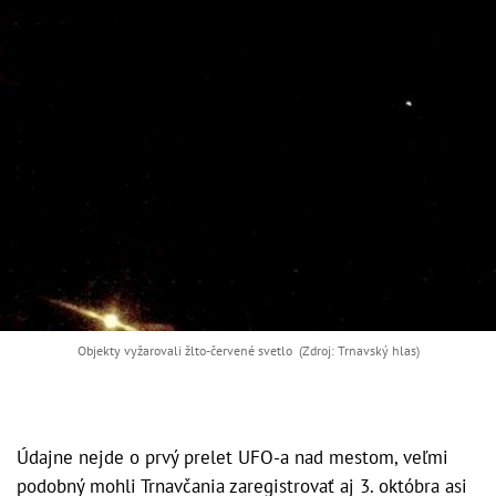
Objekty vyžarovali žlto-červené svetlo (Zdroj: Trnavský hlas)
Údajne nejde o prvý prelet UFO-a nad mestom, veľmi
podobný mohli Trnavčania zaregistrovať aj 3. októbra asi