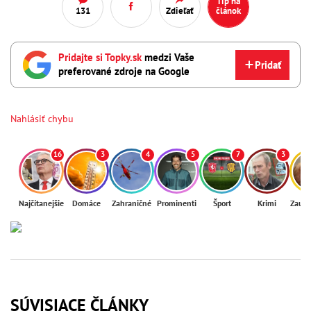
Tip na
131
Zdieľať
článok
Pridajte si Topky.sk
medzi Vaše
Pridať
preferované zdroje na Google
Nahlásiť chybu
16
3
4
5
7
3
Najčítanejšie
Domáce
Zahraničné
Prominenti
Šport
Krimi
Zaují
SÚVISIACE ČLÁNKY