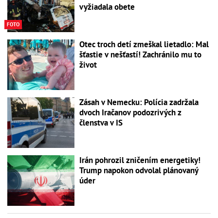
vyžiadala obete
FOTO
Otec troch detí zmeškal lietadlo: Mal
šťastie v nešťastí! Zachránilo mu to
život
Zásah v Nemecku: Polícia zadržala
dvoch Iračanov podozrivých z
členstva v IS
Irán pohrozil zničením energetiky!
Trump napokon odvolal plánovaný
úder