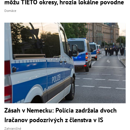
môžu TIETO okresy, hrozia lokálne povodne
Domáce
Zásah v Nemecku: Polícia zadržala dvoch
Iračanov podozrivých z členstva v IS
Zahraničné