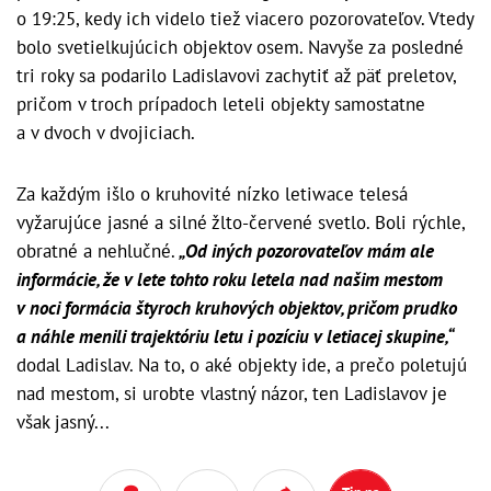
o 19:25, kedy ich videlo tiež viacero pozorovateľov. Vtedy
bolo svetielkujúcich objektov osem. Navyše za posledné
tri roky sa podarilo Ladislavovi zachytiť až päť preletov,
pričom v troch prípadoch leteli objekty samostatne
a v dvoch v dvojiciach.
Za každým išlo o kruhovité nízko letiwace telesá
vyžarujúce jasné a silné žlto-červené svetlo. Boli rýchle,
obratné a nehlučné.
„Od iných pozorovateľov mám ale
informácie, že v lete tohto roku letela nad našim mestom
v noci formácia štyroch kruhových objektov, pričom prudko
a náhle menili trajektóriu letu i pozíciu v letiacej skupine,“
dodal Ladislav. Na to, o aké objekty ide, a prečo poletujú
nad mestom, si urobte vlastný názor, ten Ladislavov je
však jasný...