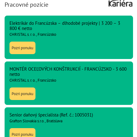
Pracovné pozície
Elektrikár do Francúzska – dlhodobé projekty | 3 200 – 3
800 € netto
CHRISTAL s. r. o., Francúzsko
Pozri ponuku
MONTÉR OCEĽOVÝCH KONŠTRUKCIÍ - FRANCÚZSKO - 3 600
netto
CHRISTAL s. r. o., Francúzsko
Pozri ponuku
Senior daňový špecialista (Ref. č.: 1005031)
Grafton Slovakia s.r.o., Bratislava
Pozri ponuku