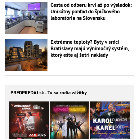
Cesta od odberu krvi až po výsledok:
Unikátny pohľad do špičkového
laboratória na Slovensku
Extrémne teploty? Byty v srdci
Bratislavy majú výnimočný systém,
ktorý ešte aj šetrí náklady
PREDPREDAJ
.sk - Tu sa rodia zážitky