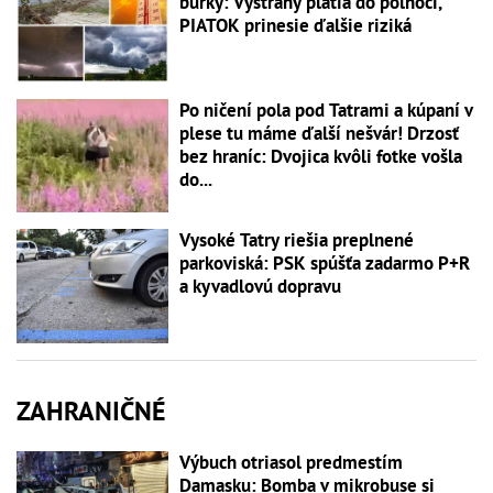
búrky: Výstrahy platia do polnoci,
PIATOK prinesie ďalšie riziká
Po ničení pola pod Tatrami a kúpaní v
plese tu máme ďalší nešvár! Drzosť
bez hraníc: Dvojica kvôli fotke vošla
do...
Vysoké Tatry riešia preplnené
parkoviská: PSK spúšťa zadarmo P+R
a kyvadlovú dopravu
ZAHRANIČNÉ
Výbuch otriasol predmestím
Damasku: Bomba v mikrobuse si