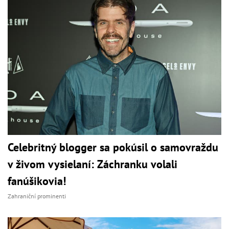
Celebritný blogger sa pokúsil o samovraždu
v živom vysielaní: Záchranku volali
fanúšikovia!
Zahraniční prominenti