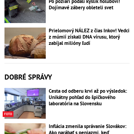
Po požiari podali kyslík holubovi!
Dojímavé zábery obleteli svet
Prielomový NÁLEZ z čias Inkov! Vedci
z múmií získali DNA vírusu, ktorý
zabíjal milióny ľudí
DOBRÉ SPRÁVY
Cesta od odberu krvi až po výsledok:
Unikátny pohľad do špičkového
laboratória na Slovensku
FOTO
Inflácia zmenila správanie Slovákov:
Ako narábať s peniazmi, keď