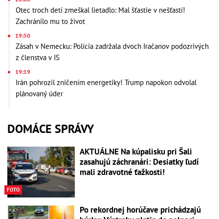
Otec troch detí zmeškal lietadlo: Mal šťastie v nešťastí!
Zachránilo mu to život
19:50
Zásah v Nemecku: Polícia zadržala dvoch Iračanov podozrivých
z členstva v IS
19:19
Irán pohrozil zničením energetiky! Trump napokon odvolal
plánovaný úder
DOMÁCE SPRÁVY
AKTUÁLNE Na kúpalisku pri Šali
zasahujú záchranári: Desiatky ľudí
mali zdravotné ťažkosti!
FOTO
Po rekordnej horúčave prichádzajú