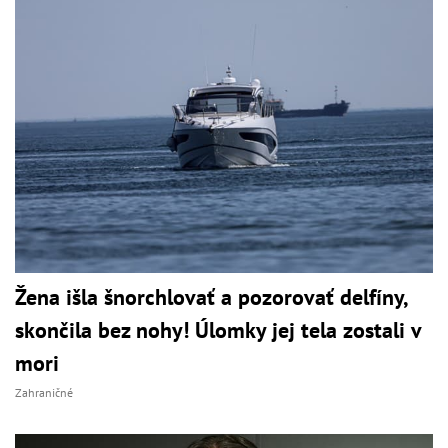
Žena išla šnorchlovať a pozorovať delfíny,
skončila bez nohy! Úlomky jej tela zostali v
mori
Zahraničné