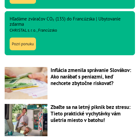
Hľadáme zváračov CO₂ (135) do Francúzska | Ubytovanie
zdarma
CHRISTAL s. r. o., Francúzsko
Pozri ponuku
Inflácia zmenila správanie Slovákov:
Ako narábať s peniazmi, keď
nechcete zbytočne riskovať?
Zbaľte sa na letný piknik bez stresu:
Tieto praktické vychytávky vám
ušetria miesto v batohu!