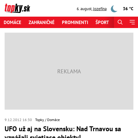
36 °C
6. august
,
Jozefína
DOMÁCE
ZAHRANIČNÉ
PROMINENTI
ŠPORT
ZAUJÍMAV
9.12.2012 16:30
Topky
Domáce
UFO už aj na Slovensku: Nad Trnavou sa
vznášali svietiace objekty!