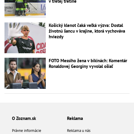
v tretej tretine
Košický klenot čaká veľká výzva: Dostal
životnú šancu v krajine, ktorá vychováva
hviezdy
FOTO Messiho žena v bikinách: Komentár
Ronaldovej Georginy vyvolal ošiaľ
O Zoznam.sk
Reklama
Právne informácie
Reklama u nás