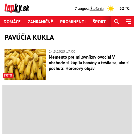
32 °C
7. august
,
Štefánia
DOMÁCE
ZAHRANIČNÉ
PROMINENTI
ŠPORT
ZAUJÍMAV
PAVÚČIA KUKLA
24.3.2025 17:00
Memento pre milovníkov ovocia! V
obchode si kúpila banány a tešila sa, ako si
pochutí: Hororový objav
FOTO