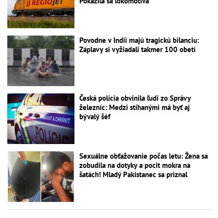
Pokazila sa lokomotíva
Povodne v Indii majú tragickú bilanciu:
Záplavy si vyžiadali takmer 100 obetí
Česká polícia obvinila ľudí zo Správy
železníc: Medzi stíhanými má byť aj
bývalý šéf
Sexuálne obťažovanie počas letu: Žena sa
zobudila na dotyky a pocit mokra na
šatách! Mladý Pakistanec sa priznal