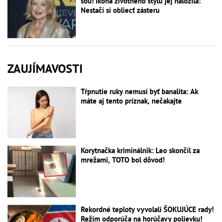
šou! Ikona životného štýlu jej naložila:
Nestačí si obliecť zásteru
ZAUJÍMAVOSTI
Tŕpnutie ruky nemusí byť banalita: Ak
máte aj tento príznak, nečakajte
Korytnačka kriminálnik: Leo skončil za
mrežami, TOTO bol dôvod!
Rekordné teploty vyvolali ŠOKUJÚCE rady!
Režim odporúča na horúčavy polievku!