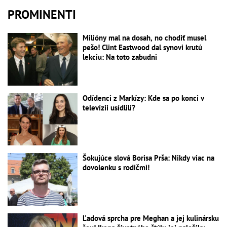
PROMINENTI
Milióny mal na dosah, no chodiť musel
pešo! Clint Eastwood dal synovi krutú
lekciu: Na toto zabudni
Odídenci z Markízy: Kde sa po konci v
televízii usídlili?
Šokujúce slová Borisa Prša: Nikdy viac na
dovolenku s rodičmi!
Ľadová sprcha pre Meghan a jej kulinársku