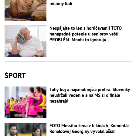
milióny ľudí
Nespájajte to len s horúčavami! TOTO
nenápadné potenie u seniorov veští
PROBLÉM: Mnohí to ignorujú
ŠPORT
Tuhý boj a najsmolnejšia prehra: Slovenky
neudržali vedenie a na MS si o finále
nezahrajú
FOTO Messiho žena v bikinách: Komentár
Ronaldovej Georginy vyvolal ošiaľ