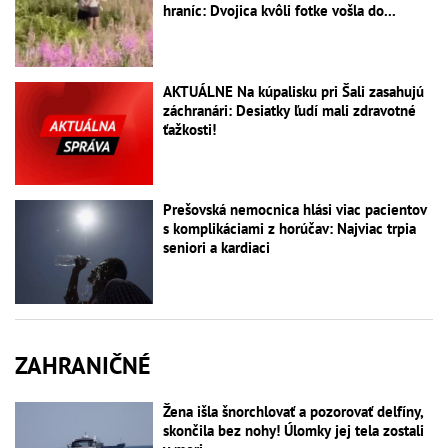
hraníc: Dvojica kvôli fotke vošla do...
AKTUÁLNE Na kúpalisku pri Šali zasahujú
záchranári: Desiatky ľudí mali zdravotné
ťažkosti!
Prešovská nemocnica hlási viac pacientov
s komplikáciami z horúčav: Najviac trpia
seniori a kardiaci
ZAHRANIČNÉ
Žena išla šnorchlovať a pozorovať delfíny,
skončila bez nohy! Úlomky jej tela zostali