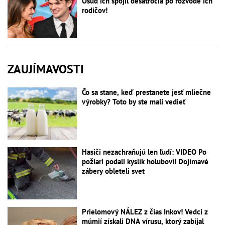
Osud ich spojil desaťročia po rozvode ich
rodičov!
ZAUJÍMAVOSTI
Čo sa stane, keď prestanete jesť mliečne
výrobky? Toto by ste mali vedieť
Hasiči nezachraňujú len ľudí: VIDEO Po
požiari podali kyslík holubovi! Dojímavé
zábery obleteli svet
Prielomový NÁLEZ z čias Inkov! Vedci z
múmií získali DNA vírusu, ktorý zabíjal