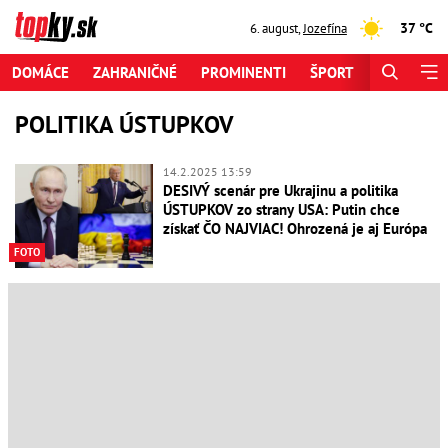
37 °C
6. august
,
Jozefína
DOMÁCE
ZAHRANIČNÉ
PROMINENTI
ŠPORT
ZAUJÍMAV
POLITIKA ÚSTUPKOV
14.2.2025 13:59
DESIVÝ scenár pre Ukrajinu a politika
ÚSTUPKOV zo strany USA: Putin chce
získať ČO NAJVIAC! Ohrozená je aj Európa
FOTO