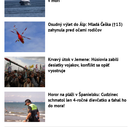
v mori
Osudný výlet do Álp: Mladá Češka (†13)
zahynula pred očami rodičov
Krvavý útok v Jemene: Húsíovia zabili
desiatky vojakov, konflikt sa opäť
vyostruje
Horor na pláži v Španielsku: Cudzinec
schmatol len 4-ročné dievčatko a ťahal ho
do mora!