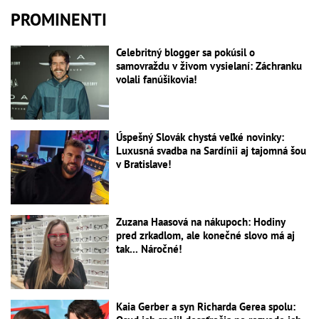
PROMINENTI
Celebritný blogger sa pokúsil o
samovraždu v živom vysielaní: Záchranku
volali fanúšikovia!
Úspešný Slovák chystá veľké novinky:
Luxusná svadba na Sardínii aj tajomná šou
v Bratislave!
Zuzana Haasová na nákupoch: Hodiny
pred zrkadlom, ale konečné slovo má aj
tak... Náročné!
Kaia Gerber a syn Richarda Gerea spolu: