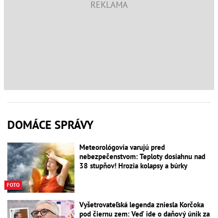
DOMÁCE SPRÁVY
Meteorológovia varujú pred
nebezpečenstvom: Teploty dosiahnu nad
38 stupňov! Hrozia kolapsy a búrky
FOTO
Vyšetrovateľská legenda zniesla Korčoka
pod čiernu zem: Veď ide o daňový únik za