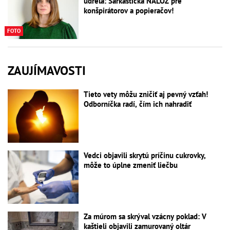
udrela: Sarkastická NÁLOŽ pre
konšpirátorov a popieračov!
FOTO
ZAUJÍMAVOSTI
Tieto vety môžu zničiť aj pevný vzťah!
Odborníčka radí, čím ich nahradiť
Vedci objavili skrytú príčinu cukrovky,
môže to úplne zmeniť liečbu
Za múrom sa skrýval vzácny poklad: V
kaštieli objavili zamurovaný oltár