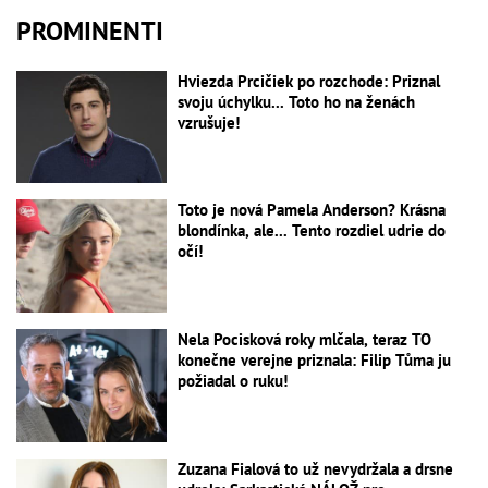
PROMINENTI
Hviezda Prcičiek po rozchode: Priznal
svoju úchylku... Toto ho na ženách
vzrušuje!
Toto je nová Pamela Anderson? Krásna
blondínka, ale... Tento rozdiel udrie do
očí!
Nela Pocisková roky mlčala, teraz TO
konečne verejne priznala: Filip Tůma ju
požiadal o ruku!
Zuzana Fialová to už nevydržala a drsne