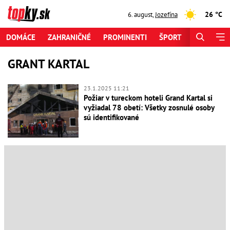
26 °C
6. august
,
Jozefína
DOMÁCE
ZAHRANIČNÉ
PROMINENTI
ŠPORT
ZAUJÍMAV
GRANT KARTAL
23.1.2025 11:21
Požiar v tureckom hoteli Grand Kartal si
vyžiadal 78 obetí: Všetky zosnulé osoby
sú identifikované