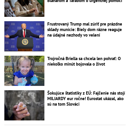
Blanárom a Tarabom o urgentnej pomoci
Frustrovaný Trump mal zúriť pre prázdne
sklady munície: Biely dom rázne reaguje
na údajné nezhody vo velení
Trojročná Briella sa chcela len pohrať: O
niekoľko minút bojovala o život
Šokujúce štatistiky z EÚ: Fajčenie nás stojí
MILIARDY eur ročne! Eurostat ukázal, ako
sú na tom Slováci