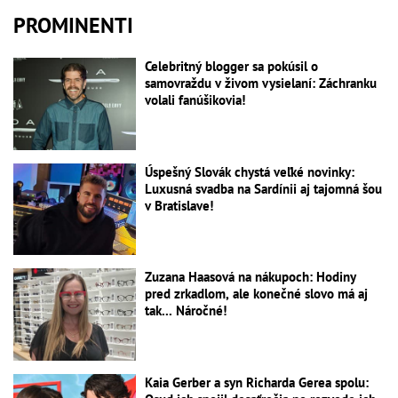
PROMINENTI
Celebritný blogger sa pokúsil o
samovraždu v živom vysielaní: Záchranku
volali fanúšikovia!
Úspešný Slovák chystá veľké novinky:
Luxusná svadba na Sardínii aj tajomná šou
v Bratislave!
Zuzana Haasová na nákupoch: Hodiny
pred zrkadlom, ale konečné slovo má aj
tak... Náročné!
Kaia Gerber a syn Richarda Gerea spolu: