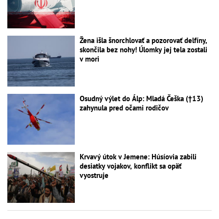
Žena išla šnorchlovať a pozorovať delfíny,
skončila bez nohy! Úlomky jej tela zostali
v mori
Osudný výlet do Álp: Mladá Češka (†13)
zahynula pred očami rodičov
Krvavý útok v Jemene: Húsíovia zabili
desiatky vojakov, konflikt sa opäť
vyostruje