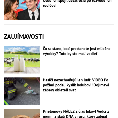
Osud ich spojil desaťročia po rozvode ich
rodičov!
ZAUJÍMAVOSTI
Čo sa stane, keď prestanete jesť mliečne
výrobky? Toto by ste mali vedieť
Hasiči nezachraňujú len ľudí: VIDEO Po
požiari podali kyslík holubovi! Dojímavé
zábery obleteli svet
Prielomový NÁLEZ z čias Inkov! Vedci z
múmií získali DNA vírusu, ktorý zabíjal