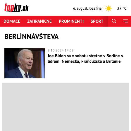
37 °C
6. august
,
Jozefína
DOMÁCE
ZAHRANIČNÉ
PROMINENTI
ŠPORT
ZAUJÍMAV
BERLÍNNÁVŠTEVA
8.10.2024 14:08
Joe Biden sa v sobotu stretne v Berlíne s
lídrami Nemecka, Francúzska a Británie