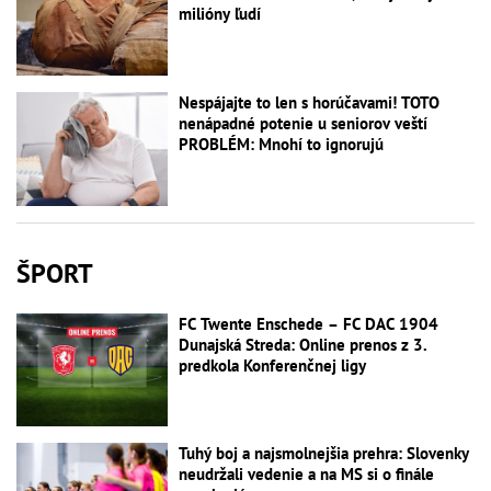
milióny ľudí
Nespájajte to len s horúčavami! TOTO
nenápadné potenie u seniorov veští
PROBLÉM: Mnohí to ignorujú
ŠPORT
FC Twente Enschede – FC DAC 1904
Dunajská Streda: Online prenos z 3.
predkola Konferenčnej ligy
Tuhý boj a najsmolnejšia prehra: Slovenky
neudržali vedenie a na MS si o finále