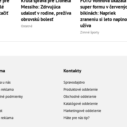
e pre
Krutá správa pre Lionela
FOTO Vonnová ukázala
lé
Messiho: Zdrvujúca
super formu v červený
tačiť
udalosť v rodine, prežíva
bikinách: Napriek
obrovskú bolesť
zraneniu si leto napln
užíva
Ostatné
Zimné športy
ama
Kontakty
a u nás
Spravodajstvo
á reklama
Produktové oddelenie
né podmienky
Obchodné oddelenie
Katalógové oddelenie
st
Marketingové oddelenie
a reklama
Máte pre nás tip?