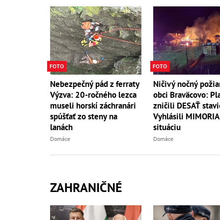
FOTO
FOTO
Nebezpečný pád z ferraty
Ničivý nočný požia
Výzva: 20-ročného lezca
obci Braväcovo: P
museli horskí záchranári
zničili DESAŤ stavi
spúšťať zo steny na
Vyhlásili MIMORI
lanách
situáciu
Domáce
Domáce
ZAHRANIČNÉ