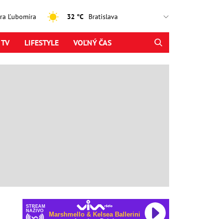
jtra Ľubomíra
32 °C
 TV
LIFESTYLE
VOĽNÝ ČAS
STREAM
NAŽIVO
Marshmello & Kelsea Ballerini