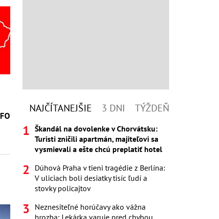
NAJČÍTANEJŠIE
3 DNI
TÝŽDEŇ
NFO
Škandál na dovolenke v Chorvátsku:
Turisti zničili apartmán, majiteľovi sa
vysmievali a ešte chcú preplatiť hotel
Dúhová Praha v tieni tragédie z Berlína:
V uliciach boli desiatky tisíc ľudí a
stovky policajtov
Neznesiteľné horúčavy ako vážna
hrozba: Lekárka varuje pred chybou,