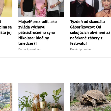
5
Majself prezradil, ako
Týždeň od škandálu
dina sa
zvláda výchovu
Gáboríkovcov: Od
šlo jej
pätnásťročného syna
šokujúcich obvinení až
Nikolasa: Ideálny
nečakané zábery z
tínedžer?!
festivalu!
Domáci prominenti
Domáci prominenti