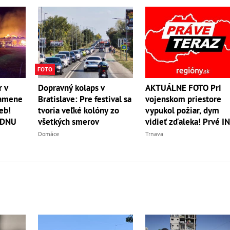
FOTO
AKTUÁLNE FOTO Pri
r v
Dopravný kolaps v
vojenskom priestore
lamene
Bratislave: Pre festival sa
vypukol požiar, dym
eb!
tvoria veľké kolóny zo
vidieť zďaleka! Prvé I
ADNU
všetkých smerov
Trnava
Domáce