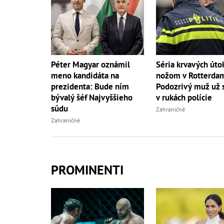
Péter Magyar oznámil
Séria krvavých úto
meno kandidáta na
nožom v Rotterda
prezidenta: Bude ním
Podozrivý muž už 
bývalý šéf Najvyššieho
v rukách polície
súdu
Zahraničné
Zahraničné
PROMINENTI