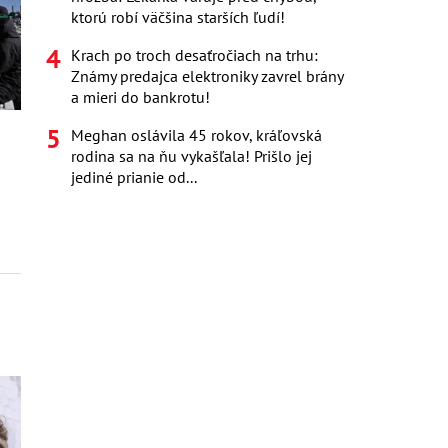
ktorú robí väčšina starších ľudí!
Krach po troch desaťročiach na trhu:
Známy predajca elektroniky zavrel brány
a mieri do bankrotu!
a
Meghan oslávila 45 rokov, kráľovská
rodina sa na ňu vykašľala! Prišlo jej
jediné prianie od...