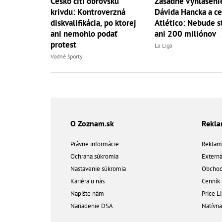
Česko cíti obrovskú
Zásadné vyhláseni
krivdu: Kontroverzná
Dávida Hancka a ce
diskvalifikácia, po ktorej
Atlético: Nebude s
ani nemohlo podať
ani 200 miliónov
protest
La Liga
Vodné športy
O Zoznam.sk
Rekl
Právne informácie
Reklam
Ochrana súkromia
Extern
Nastavenie súkromia
Obchod
Kariéra u nás
Cenník
Napíšte nám
Price Li
Nariadenie DSA
Natívn