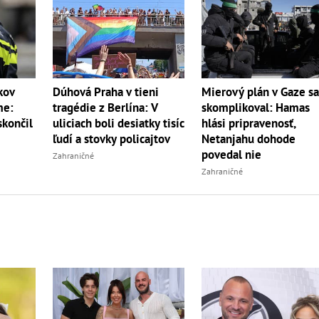
kov
Dúhová Praha v tieni
Mierový plán v Gaze s
me:
tragédie z Berlína: V
skomplikoval: Hamas
skončil
uliciach boli desiatky tisíc
hlási pripravenosť,
ľudí a stovky policajtov
Netanjahu dohode
povedal nie
Zahraničné
Zahraničné