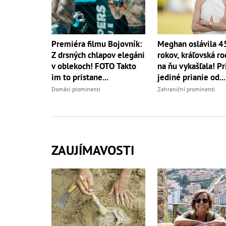
Premiéra filmu Bojovník:
Meghan oslávila 4
Z drsných chlapov elegáni
rokov, kráľovská ro
v oblekoch! FOTO Takto
na ňu vykašľala! Pri
im to pristane...
jediné prianie od...
Domáci prominenti
Zahraniční prominenti
ZAUJÍMAVOSTI