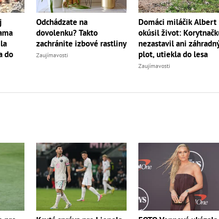
Domáci miláčik Albert
j
Odchádzate na
okúsil život: Korytnač
Mama
dovolenku? Takto
nezastavil ani záhradn
la
zachránite izbové rastliny
plot, utiekla do lesa
a do
Zaujímavosti
Zaujímavosti