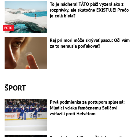
To je nádhera! TÁTO pláž vyzerá ako z
rozprávky, ale skutočne EXISTUJE! Prečo
je celá biela?
FOTO
Raj pri mori môže skrývať pascu: Oči vám
za to nemusia poďakovať!
ŠPORT
Prvá podmienka za postupom splnená:
Mladíci vďaka famóznemu Seličovi
zvíťazili proti Helvétom