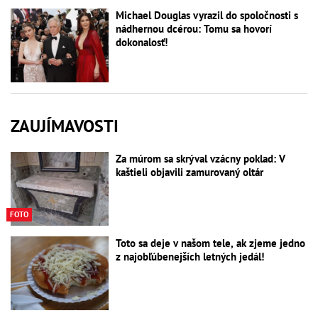
Michael Douglas vyrazil do spoločnosti s
nádhernou dcérou: Tomu sa hovorí
dokonalosť!
ZAUJÍMAVOSTI
Za múrom sa skrýval vzácny poklad: V
kaštieli objavili zamurovaný oltár
FOTO
Toto sa deje v našom tele, ak zjeme jedno
z najobľúbenejších letných jedál!