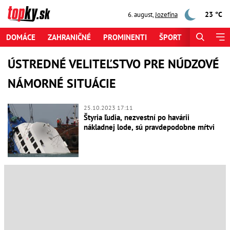
23 °C
6. august
,
Jozefína
DOMÁCE
ZAHRANIČNÉ
PROMINENTI
ŠPORT
ZAUJÍMAV
ÚSTREDNÉ VELITEĽSTVO PRE NÚDZOVÉ
NÁMORNÉ SITUÁCIE
25.10.2023 17:11
Štyria ľudia, nezvestní po havárii
nákladnej lode, sú pravdepodobne mŕtvi