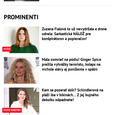
PROMINENTI
Zuzana Fialová to už nevydržala a drsne
udrela: Sarkastická NÁLOŽ pre
konšpirátorov a popieračov!
FOTO
Mala zomrieť na pódiu! Ginger Spice
prežila vyhrážky teroristu, kolaps na
vrchole slávy aj poníženie v spálni
Kam sa pozerať skôr? Schindlerová na
pláži iba v bikinách... Z jej bujného
dekoltu odpadnete!
FOTO VNÚTRI