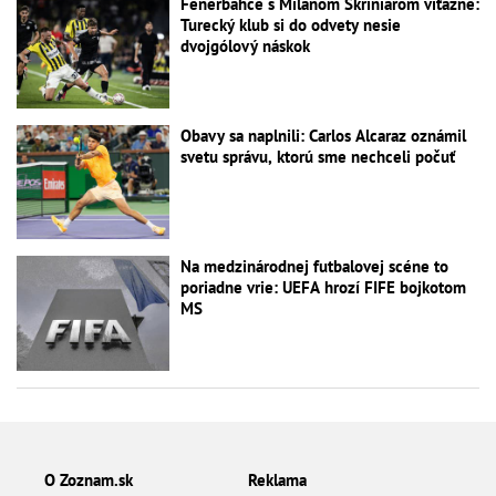
Fenerbahce s Milanom Škriniarom víťazne:
Turecký klub si do odvety nesie
dvojgólový náskok
Obavy sa naplnili: Carlos Alcaraz oznámil
svetu správu, ktorú sme nechceli počuť
Na medzinárodnej futbalovej scéne to
poriadne vrie: UEFA hrozí FIFE bojkotom
MS
O Zoznam.sk
Reklama