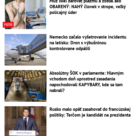
Muž išiel darovať plazmu a zostal ako
OBARENÝ: NAHÝ človek v strope, veľký
policajný úder
FOTO
Nemecko začalo vyšetrovanie incidentu
na letisku: Dron s výbušninou
kontrolovane odpálili
Absolútny ŠOK v parlamente: Hlavným
vchodom doň uprostred zasadania
napochodovali KAPYBARY, kde sa tam
nabrali?
Rusko malo opäť zasahovať do francúzskej
politiky: Terčom je kandidát na prezidenta