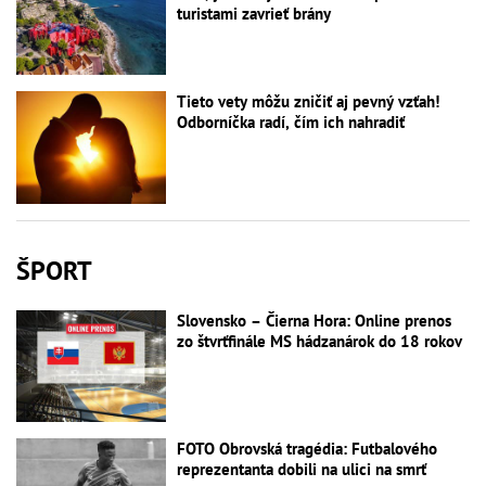
turistami zavrieť brány
Tieto vety môžu zničiť aj pevný vzťah!
Odborníčka radí, čím ich nahradiť
ŠPORT
Slovensko – Čierna Hora: Online prenos
zo štvrťfinále MS hádzanárok do 18 rokov
FOTO Obrovská tragédia: Futbalového
reprezentanta dobili na ulici na smrť