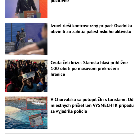
pozitívne
Izrael rieši kontroverzný prípad: Osadníka
obvinili zo zabitia palestínskeho aktivistu
Ceuta čelí kríze: Starosta hlási približne
100 obetí po masovom prekročení
hranice
V Chorvátsku sa potopil čln s turistami: Od
miestnych prišiel len VÝSMECH! K prípadu
sa vyjadrila polícia