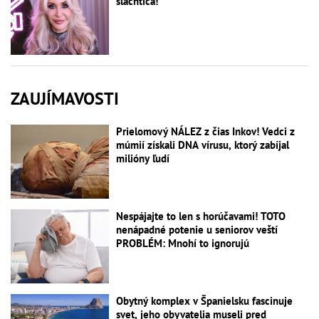
šľachtica!
ZAUJÍMAVOSTI
Prielomový NÁLEZ z čias Inkov! Vedci z
múmií získali DNA vírusu, ktorý zabíjal
milióny ľudí
Nespájajte to len s horúčavami! TOTO
nenápadné potenie u seniorov veští
PROBLÉM: Mnohí to ignorujú
Obytný komplex v Španielsku fascinuje
svet, jeho obyvatelia museli pred