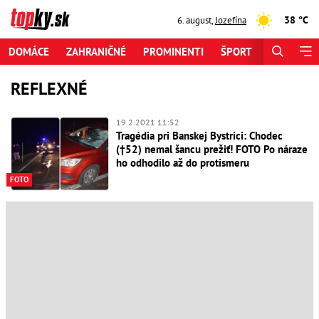
38 °C
6. august
,
Jozefína
DOMÁCE
ZAHRANIČNÉ
PROMINENTI
ŠPORT
ZAUJÍMAV
REFLEXNÉ
19.2.2021 11:52
Tragédia pri Banskej Bystrici: Chodec
(†52) nemal šancu prežiť! FOTO Po náraze
ho odhodilo až do protismeru
FOTO