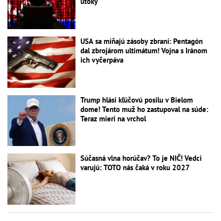
útoky
USA sa míňajú zásoby zbraní: Pentagón
dal zbrojárom ultimátum! Vojna s Iránom
ich vyčerpáva
Trump hlási kľúčovú posilu v Bielom
dome! Tento muž ho zastupoval na súde:
Teraz mieri na vrchol
Súčasná vlna horúčav? To je NIČ! Vedci
varujú: TOTO nás čaká v roku 2027