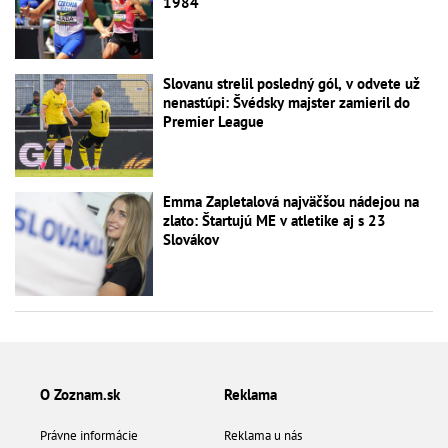
1984
Slovanu strelil posledný gól, v odvete už
nenastúpi: Švédsky majster zamieril do
Premier League
Emma Zapletalová najväčšou nádejou na
zlato: Štartujú ME v atletike aj s 23
Slovákov
O Zoznam.sk
Reklama
Právne informácie
Reklama u nás