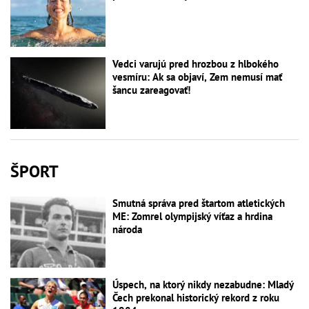
Vedci varujú pred hrozbou z hlbokého
vesmíru: Ak sa objaví, Zem nemusí mať
šancu zareagovať!
ŠPORT
Smutná správa pred štartom atletických
ME: Zomrel olympijský víťaz a hrdina
národa
Úspech, na ktorý nikdy nezabudne: Mladý
Čech prekonal historický rekord z roku