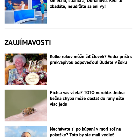
smiechu, stiahla aj Ďurianovú: Keď to
zbadáte, neudržíte sa ani vy!
ZAUJÍMAVOSTI
Koľko rokov môže žiť človek? Vedci prišli s
prekvapivou odpoveďou! Budete v šoku
Pichla vás včela? TOTO nerobte: Jedna
bežná chyba môže dostať do rany ešte
viac jedu
Nechávate si po kúpaní v mori soľ na
pokožke? Toto by ste mali vedieť