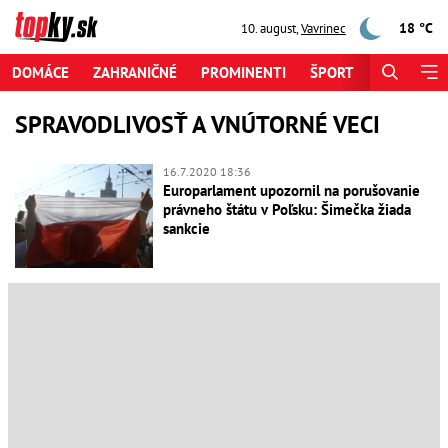
18 °C
10. august
,
Vavrinec
DOMÁCE
ZAHRANIČNÉ
PROMINENTI
ŠPORT
ZAUJÍMAV
SPRAVODLIVOSŤ A VNÚTORNÉ VECI
16.7.2020 18:36
Europarlament upozornil na porušovanie
právneho štátu v Poľsku: Šimečka žiada
sankcie