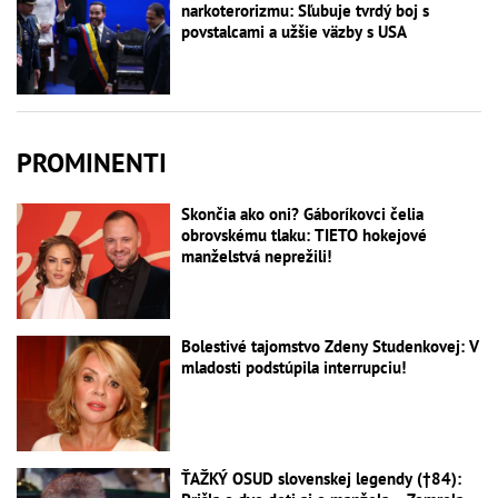
narkoterorizmu: Sľubuje tvrdý boj s
povstalcami a užšie väzby s USA
PROMINENTI
Skončia ako oni? Gáboríkovci čelia
obrovskému tlaku: TIETO hokejové
manželstvá neprežili!
Bolestivé tajomstvo Zdeny Studenkovej: V
mladosti podstúpila interrupciu!
ŤAŽKÝ OSUD slovenskej legendy (†84):