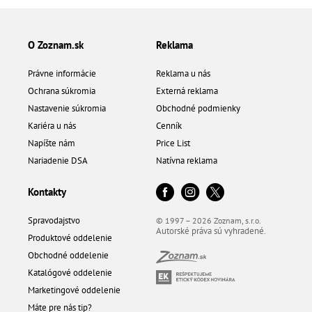
O Zoznam.sk
Reklama
Právne informácie
Reklama u nás
Ochrana súkromia
Externá reklama
Nastavenie súkromia
Obchodné podmienky
Kariéra u nás
Cenník
Napíšte nám
Price List
Nariadenie DSA
Natívna reklama
Kontakty
Spravodajstvo
© 1997 – 2026 Zoznam, s.r.o.
Autorské práva sú vyhradené.
Produktové oddelenie
Obchodné oddelenie
Katalógové oddelenie
Marketingové oddelenie
Máte pre nás tip?