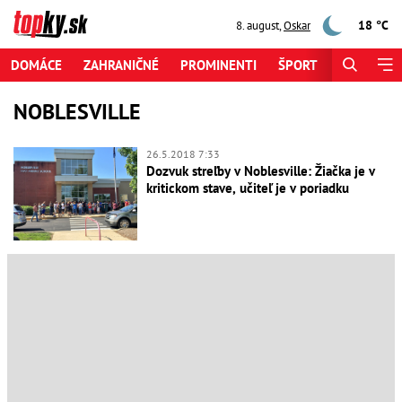
18 °C
8. august
,
Oskar
DOMÁCE
ZAHRANIČNÉ
PROMINENTI
ŠPORT
ZAUJÍMAV
NOBLESVILLE
26.5.2018 7:33
Dozvuk streľby v Noblesville: Žiačka je v
kritickom stave, učiteľ je v poriadku