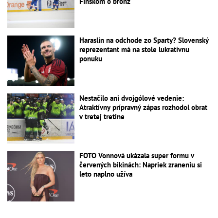
Fínskom o bronz
Haraslín na odchode zo Sparty? Slovenský
reprezentant má na stole lukratívnu
ponuku
Nestačilo ani dvojgólové vedenie:
Atraktívny prípravný zápas rozhodol obrat
v tretej tretine
FOTO Vonnová ukázala super formu v
červených bikinách: Napriek zraneniu si
leto naplno užíva