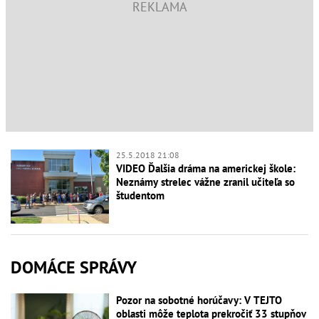
25.5.2018 21:08
VIDEO Ďalšia dráma na americkej škole:
Neznámy strelec vážne zranil učiteľa so
študentom
DOMÁCE SPRÁVY
Pozor na sobotné horúčavy: V TEJTO
oblasti môže teplota prekročiť 33 stupňov