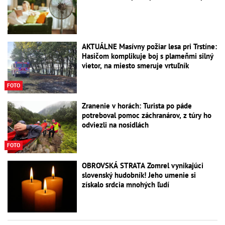
AKTUÁLNE Masívny požiar lesa pri Trstíne:
Hasičom komplikuje boj s plameňmi silný
vietor, na miesto smeruje vrtuľník
FOTO
Zranenie v horách: Turista po páde
potreboval pomoc záchranárov, z túry ho
odviezli na nosidlách
FOTO
OBROVSKÁ STRATA Zomrel vynikajúci
slovenský hudobník! Jeho umenie si
získalo srdcia mnohých ľudí