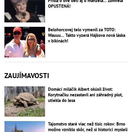
Prišla o dve deti aj o manžela... Zomrela
OPUSTENÁ!
Belohorcovej telo vymenil za TOTO:
Wauuu... Takto vyzerá Hájkova nová láska
v bikinách!
ZAUJÍMAVOSTI
Domáci miláčik Albert okúsil život:
Korytnačku nezastavil ani záhradný plot,
utiekla do lesa
Tajomstvo staré viac než tisíc rokov: Brno
možno vzniklo skôr, než si historici mysleli