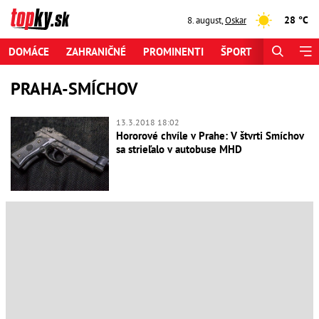
28 °C
8. august
,
Oskar
DOMÁCE
ZAHRANIČNÉ
PROMINENTI
ŠPORT
ZAUJÍMAV
PRAHA-SMÍCHOV
13.3.2018 18:02
Hororové chvíle v Prahe: V štvrti Smíchov
sa strieľalo v autobuse MHD