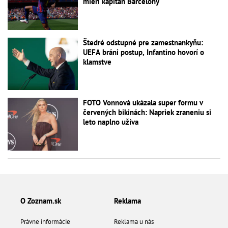
mieri kapitán Barcelony
Štedré odstupné pre zamestnankyňu:
UEFA bráni postup, Infantino hovorí o
klamstve
FOTO Vonnová ukázala super formu v
červených bikinách: Napriek zraneniu si
leto naplno užíva
O Zoznam.sk
Reklama
Právne informácie
Reklama u nás