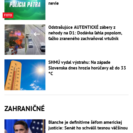
nevie
FOTO
Odstrašujúce AUTENTICKÉ zábery z
nehody na D1: Dodávka ľahla popolom,
ťažko zraneného zachraňoval vrtuľník
SHMÚ vydal výstrahu: Na západe
Slovenska dnes hrozia horúčavy až do 33
°C
ZAHRANIČNÉ
Blanche je definitívne šéfom americkej
justície: Senát ho schválil tesnou väčšinou