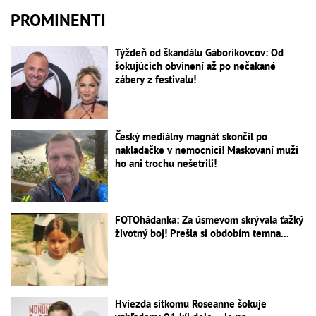
PROMINENTI
Týždeň od škandálu Gáboríkovcov: Od
šokujúcich obvinení až po nečakané
zábery z festivalu!
Český mediálny magnát skončil po
nakladačke v nemocnici! Maskovaní muži
ho ani trochu nešetrili!
FOTOhádanka: Za úsmevom skrývala ťažký
životný boj! Prešla si obdobím temna...
Hviezda sitkomu Roseanne šokuje