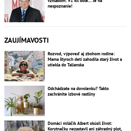
vzhľadom: 91 kíl dole... Je na
nespoznanie!
ZAUJÍMAVOSTI
Rozvod, výpoveď aj zbohom rodine:
Mama štyroch detí zahodila starý život a
utiekla do Talianska
Odchádzate na dovolenku? Takto
zachránite izbové rastliny
Domáci miláčik Albert okúsil život:
Korytnačku nezastavil ani záhradný plot,