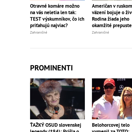
Otravné komáre možno
Američan v rusko
na vás neletia len tak:
väzení bojuje o živ
TEST výskumníkov, čo ich
Rodina žiada jeho
priťahujú najviac?
okamžité prepuste
Zahraničné
Zahraničné
PROMINENTI
ŤAŽKÝ OSUD slovenskej
Belohorcovej telo
legendy (†84): Prišla o
vymenil za TOTO: