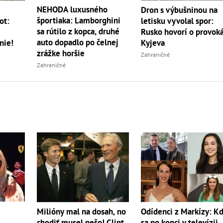
NEHODA luxusného
m
Dron s výbušninou na
športiaka: Lamborghini
ot:
letisku vyvolal spor:
sa rútilo z kopca, druhé
Rusko hovorí o provoká
auto dopadlo po čelnej
nie!
Kyjeva
zrážke horšie
Zahraničné
Zahraničné
Milióny mal na dosah, no
Odídenci z Markízy: K
chodiť musel pešo! Clint
sa po konci v televízii