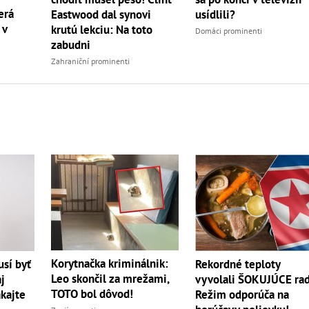
erá
Eastwood dal synovi
usídlili?
 v
krutú lekciu: Na toto
Domáci prominenti
zabudni
Zahraniční prominenti
Korytnačka kriminálnik:
sí byť
Rekordné teploty
Leo skončil za mrežami,
j
vyvolali ŠOKUJÚCE rad
TOTO bol dôvod!
akajte
Režim odporúča na