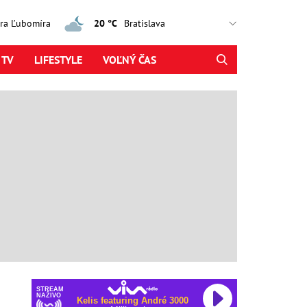
jtra Ľubomíra
20 °C
 TV
LIFESTYLE
VOĽNÝ ČAS
STREAM
NAŽIVO
Kelis featuring André 3000