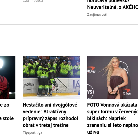
horúčavy polievku!
Zaujímavosti
Neuveriteľné, z AKÉH
zvierata
Zaujímavosti
e zo
Nestačilo ani dvojgólové
FOTO Vonnová ukázala
vedenie: Atraktívny
super formu v červený
 stole
prípravný zápas rozhodol
bikinách: Napriek
obrat v tretej tretine
zraneniu si leto napln
užíva
Tipsport liga