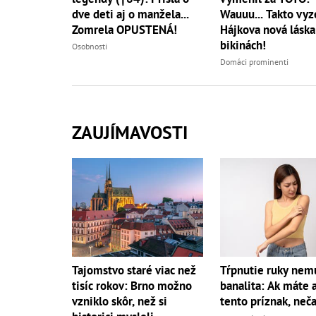
dve deti aj o manžela...
Wauuu... Takto vyz
Zomrela OPUSTENÁ!
Hájkova nová láska
bikinách!
Osobnosti
Domáci prominenti
ZAUJÍMAVOSTI
Tajomstvo staré viac než
Tŕpnutie ruky nemu
tisíc rokov: Brno možno
banalita: Ak máte a
vzniklo skôr, než si
tento príznak, neč