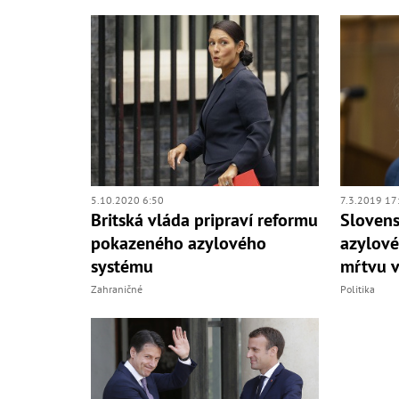
5.10.2020 6:50
7.3.2019 17
Britská vláda pripraví reformu
Sloven
pokazeného azylového
azylové
systému
mŕtvu v
Zahraničné
Politika