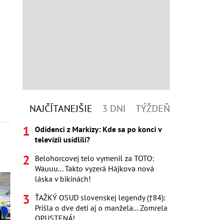
NAJČÍTANEJŠIE
3 DNI
TÝŽDEŇ
Odídenci z Markízy: Kde sa po konci v
televízii usídlili?
Belohorcovej telo vymenil za TOTO:
Wauuu... Takto vyzerá Hájkova nová
láska v bikinách!
ŤAŽKÝ OSUD slovenskej legendy (†84):
Prišla o dve deti aj o manžela... Zomrela
OPUSTENÁ!