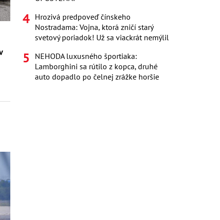
Hrozivá predpoveď čínskeho
Nostradama: Vojna, ktorá zničí starý
z
svetový poriadok! Už sa viackrát nemýlil
v
NEHODA luxusného športiaka:
Lamborghini sa rútilo z kopca, druhé
auto dopadlo po čelnej zrážke horšie