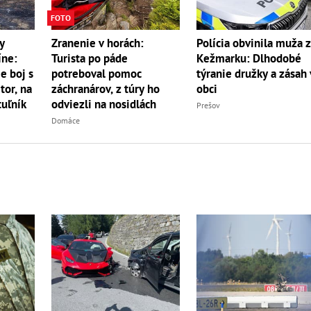
FOTO
y
Zranenie v horách:
Polícia obvinila muža 
íne:
Turista po páde
Kežmarku: Dlhodobé
e boj s
potreboval pomoc
týranie družky a zásah 
r, na
záchranárov, z túry ho
obci
uľník
odviezli na nosidlách
Prešov
Domáce