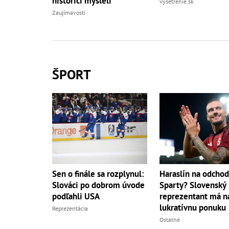
historici mysleli
vysetrenie.sk
Zaujímavosti
ŠPORT
Sen o finále sa rozplynul:
Haraslín na odchod
Slováci po dobrom úvode
Sparty? Slovenský
podľahli USA
reprezentant má na
lukratívnu ponuku
Reprezentácia
Ostatné