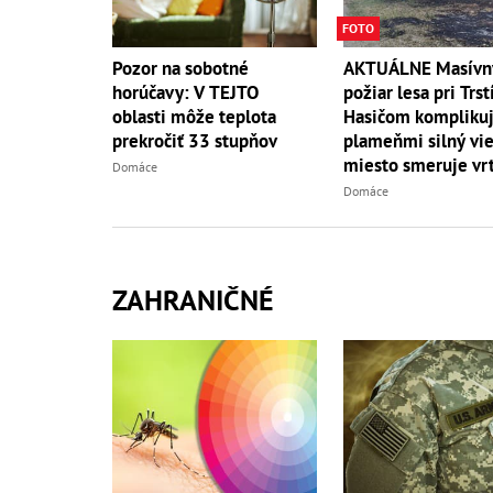
FOTO
AKTUÁLNE Masívn
Pozor na sobotné
požiar lesa pri Trst
horúčavy: V TEJTO
Hasičom komplikuj
oblasti môže teplota
plameňmi silný vieto
prekročiť 33 stupňov
miesto smeruje vrt
Domáce
Domáce
ZAHRANIČNÉ