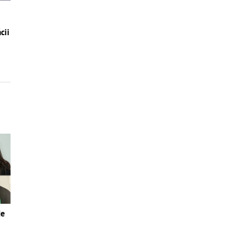
cii
de