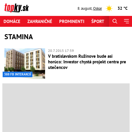
32 °C
8. august
,
Oskar
DOMÁCE
ZAHRANIČNÉ
PROMINENTI
ŠPORT
ZAUJÍMAV
STAMINA
20.7.2015 17:59
V bratislavskom Ružinove bude asi
horúco: Investor chystá projekt centra pre
utečencov
388 FB INTERAKCIÍ