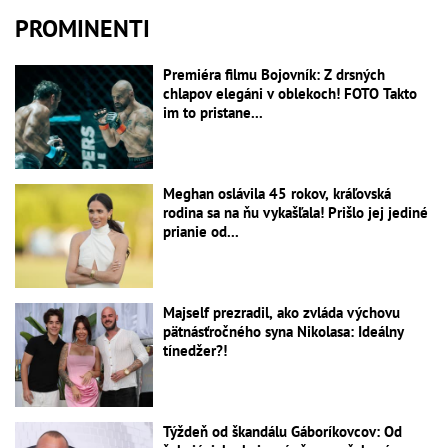
PROMINENTI
Premiéra filmu Bojovník: Z drsných
chlapov elegáni v oblekoch! FOTO Takto
im to pristane...
Meghan oslávila 45 rokov, kráľovská
rodina sa na ňu vykašľala! Prišlo jej jediné
prianie od...
Majself prezradil, ako zvláda výchovu
pätnásťročného syna Nikolasa: Ideálny
tínedžer?!
Týždeň od škandálu Gáboríkovcov: Od