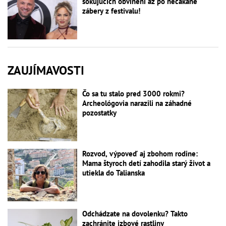
šokujúcich obvinení až po nečakané
zábery z festivalu!
ZAUJÍMAVOSTI
Čo sa tu stalo pred 3000 rokmi?
Archeológovia narazili na záhadné
pozostatky
Rozvod, výpoveď aj zbohom rodine:
Mama štyroch detí zahodila starý život a
utiekla do Talianska
Odchádzate na dovolenku? Takto
zachránite izbové rastliny