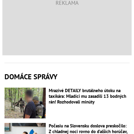
DOMÁCE SPRÁVY
Mrazivé DETAILY brutálneho útoku na
taxikára: Mladíci mu zasadili 13 bodných
rán! Rozhodovali minúty
Počasiu na Slovensku doslova preskočilo:
Z chladnej noci rovno do ďalších horúčav,