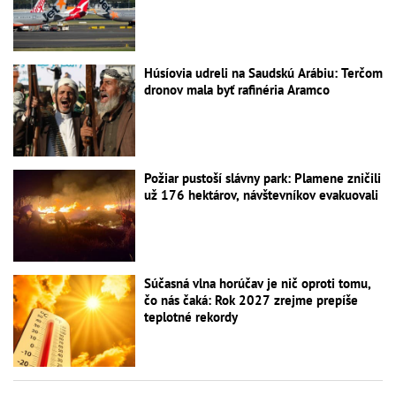
Húsíovia udreli na Saudskú Arábiu: Terčom
dronov mala byť rafinéria Aramco
Požiar pustoší slávny park: Plamene zničili
už 176 hektárov, návštevníkov evakuovali
Súčasná vlna horúčav je nič oproti tomu,
čo nás čaká: Rok 2027 zrejme prepíše
teplotné rekordy