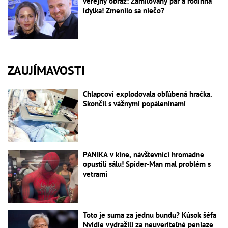
verejný obraz: Zamilovaný pár a rodinná
idylka! Zmenilo sa niečo?
ZAUJÍMAVOSTI
Chlapcovi explodovala obľúbená hračka.
Skončil s vážnymi popáleninami
PANIKA v kine, návštevníci hromadne
opustili sálu! Spider-Man mal problém s
vetrami
Toto je suma za jednu bundu? Kúsok šéfa
Nvidie vydražili za neuveriteľné peniaze