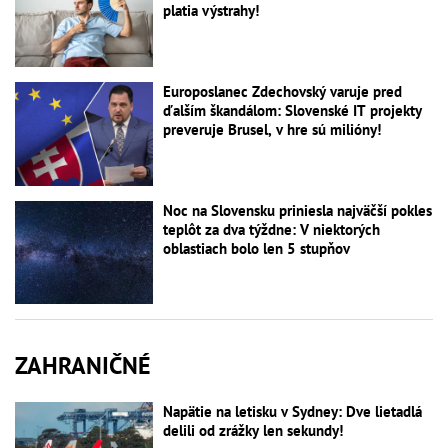
platia výstrahy!
Europoslanec Zdechovský varuje pred
ďalším škandálom: Slovenské IT projekty
preveruje Brusel, v hre sú milióny!
Noc na Slovensku priniesla najväčší pokles
teplôt za dva týždne: V niektorých
oblastiach bolo len 5 stupňov
ZAHRANIČNÉ
Napätie na letisku v Sydney: Dve lietadlá
delili od zrážky len sekundy!