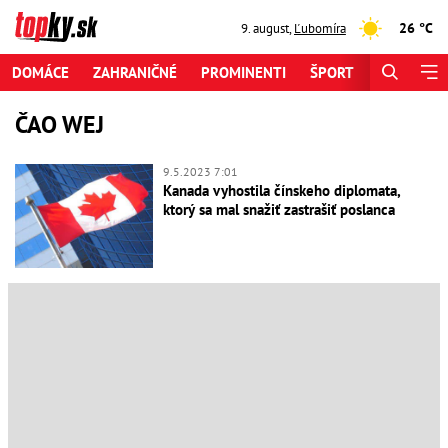
26 °C
9. august
,
Ľubomíra
DOMÁCE
ZAHRANIČNÉ
PROMINENTI
ŠPORT
ZAUJÍMAV
ČAO WEJ
9.5.2023 7:01
Kanada vyhostila čínskeho diplomata,
ktorý sa mal snažiť zastrašiť poslanca