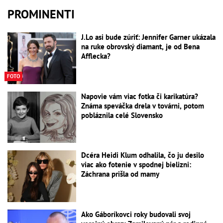
PROMINENTI
J.Lo asi bude zúriť: Jennifer Garner ukázala
na ruke obrovský diamant, je od Bena
Afflecka?
FOTO
Napovie vám viac fotka či karikatúra?
Známa speváčka drela v továrni, potom
pobláznila celé Slovensko
Dcéra Heidi Klum odhalila, čo ju desilo
viac ako fotenie v spodnej bielizni:
Záchrana prišla od mamy
Ako Gáboríkovci roky budovali svoj