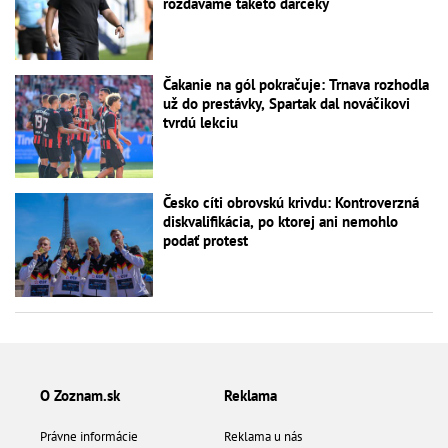
rozdávame takéto darčeky
Čakanie na gól pokračuje: Trnava rozhodla
už do prestávky, Spartak dal nováčikovi
tvrdú lekciu
Česko cíti obrovskú krivdu: Kontroverzná
diskvalifikácia, po ktorej ani nemohlo
podať protest
O Zoznam.sk
Reklama
Právne informácie
Reklama u nás