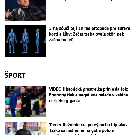
5 najdôležitejších rád ortopéda pre zdravé
kosti a kĺby: Začať treba oveľa skôr, než
začnú bolieť
ŠPORT
VIDEO Historická prestrelka priniesla šok:
Enormný tlak a negatívna nálada v kabíne
českého giganta
Tréner Ružomberka po výbuchu Liptákov:
Ťažko sa nadrieme na gól a potom