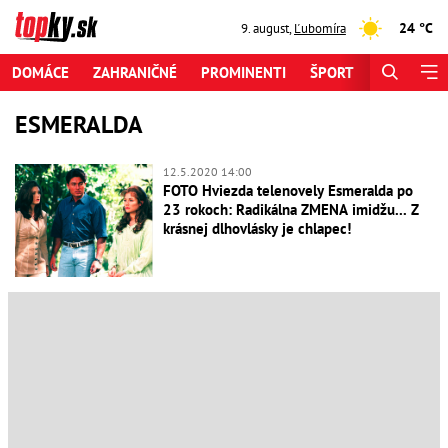
24 °C
9. august
,
Ľubomíra
DOMÁCE
ZAHRANIČNÉ
PROMINENTI
ŠPORT
ZAUJÍMAV
ESMERALDA
12.5.2020 14:00
FOTO Hviezda telenovely Esmeralda po
23 rokoch: Radikálna ZMENA imidžu... Z
krásnej dlhovlásky je chlapec!