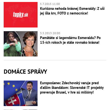
5.7.2015 11:00
Kuriózna nehoda krásnej Esmeraldy: Z uší
jej išla krv, FOTO z nemocnice!
3.5.2013 20:00
Pamätáte si legendárnu Esmeraldu? Po
15-ich rokoch je stále rovnako krásna!
DOMÁCE SPRÁVY
Europoslanec Zdechovský varuje pred
ďalším škandálom: Slovenské IT projekty
preveruje Brusel, v hre sú milióny!