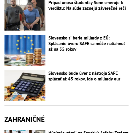
Prípad únosu študentky Sone smeruje k
verdiktu: Na súde zaznejú záverečné reči
Slovensko si berie miliardy z EÚ:
Splácanie úveru SAFE sa môže natiahnuť
až na 55 rokov
Slovensko bude úver z nástroja SAFE
splácať až 45 rokov, ide o miliardy eur
ZAHRANIČNÉ
Húsíovia udreli na Saudskú Arábiu: Terčom