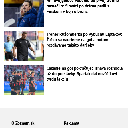
Ani dvojgólové vedenie po prvej tretine
nestačilo: Slováci po dráme padli s
Fínskom v boji o bronz
Tréner Ružomberka po výbuchu Liptákov:
Ťažko sa nadrieme na gól a potom
rozdávame takéto darčeky
Čakanie na gól pokračuje: Trnava rozhodla
už do prestávky, Spartak dal nováčikovi
tvrdú lekciu
O Zoznam.sk
Reklama