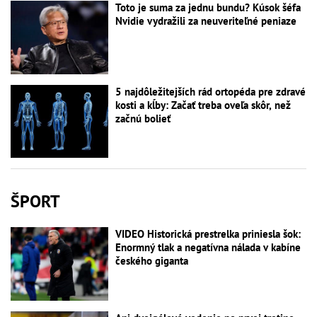
Toto je suma za jednu bundu? Kúsok šéfa
Nvidie vydražili za neuveriteľné peniaze
5 najdôležitejších rád ortopéda pre zdravé
kosti a kĺby: Začať treba oveľa skôr, než
začnú bolieť
ŠPORT
VIDEO Historická prestrelka priniesla šok:
Enormný tlak a negatívna nálada v kabíne
českého giganta