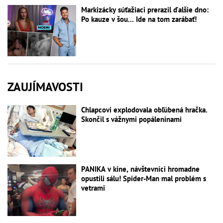
Markizácky súťažiaci prerazil ďalšie dno:
Po kauze v šou... Ide na tom zarábať!
ZAUJÍMAVOSTI
Chlapcovi explodovala obľúbená hračka.
Skončil s vážnymi popáleninami
PANIKA v kine, návštevníci hromadne
opustili sálu! Spider-Man mal problém s
vetrami