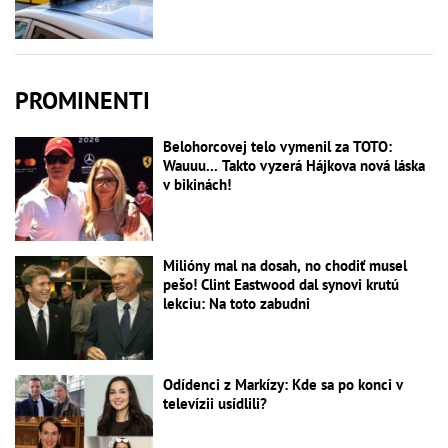
PROMINENTI
Belohorcovej telo vymenil za TOTO:
Wauuu... Takto vyzerá Hájkova nová láska
v bikinách!
Milióny mal na dosah, no chodiť musel
pešo! Clint Eastwood dal synovi krutú
lekciu: Na toto zabudni
Odídenci z Markízy: Kde sa po konci v
televízii usídlili?