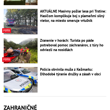
AKTUÁLNE Masívny požiar lesa pri Trstíne:
Hasičom komplikuje boj s plameňmi silný
vietor, na miesto smeruje vrtuľník
FOTO
Zranenie v horách: Turista po páde
potreboval pomoc záchranárov, z túry ho
odviezli na nosidlách
FOTO
Polícia obvinila muža z Kežmarku:
Dlhodobé týranie družky a zásah v obci
ZAHRANIČNÉ