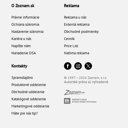
O Zoznam.sk
Reklama
Právne informácie
Reklama u nás
Ochrana súkromia
Externá reklama
Nastavenie súkromia
Obchodné podmienky
Kariéra u nás
Cenník
Napíšte nám
Price List
Nariadenie DSA
Natívna reklama
Kontakty
Spravodajstvo
© 1997 – 2026 Zoznam, s.r.o.
Autorské práva sú vyhradené.
Produktové oddelenie
Obchodné oddelenie
Katalógové oddelenie
Marketingové oddelenie
Máte pre nás tip?