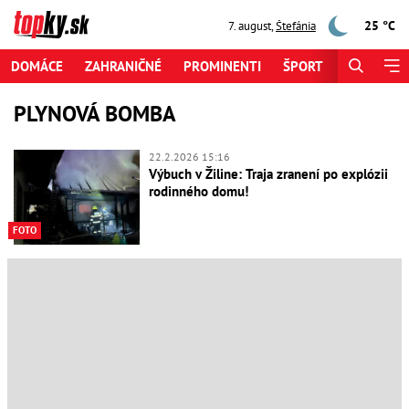
25 °C
7. august
,
Štefánia
DOMÁCE
ZAHRANIČNÉ
PROMINENTI
ŠPORT
ZAUJÍMAV
PLYNOVÁ BOMBA
22.2.2026 15:16
Výbuch v Žiline: Traja zranení po explózii
rodinného domu!
FOTO