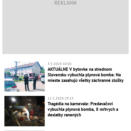
3.5.2024 10:02
AKTUÁLNE V bytovke na strednom
Slovensku vybuchla plynová bomba: Na
mieste zasahujú všetky záchranné zložky
11.2.2018 19:15
Tragédia na karnevale: Predavačovi
vybuchla plynová bomba, 8 mŕtvych a
desiatky ranených