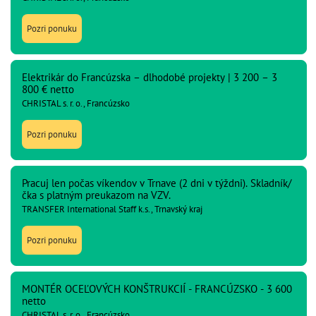
Pozri ponuku
Elektrikár do Francúzska – dlhodobé projekty | 3 200 – 3
800 € netto
CHRISTAL s. r. o., Francúzsko
Pozri ponuku
Pracuj len počas víkendov v Trnave (2 dni v týždni). Skladník/
čka s platným preukazom na VZV.
TRANSFER International Staff k.s., Trnavský kraj
Pozri ponuku
MONTÉR OCEĽOVÝCH KONŠTRUKCIÍ - FRANCÚZSKO - 3 600
netto
CHRISTAL s. r. o., Francúzsko