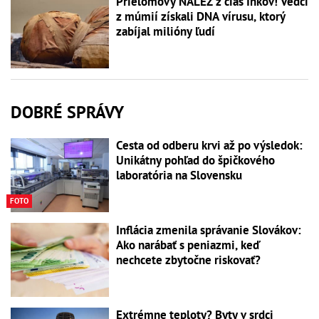
Prielomový NÁLEZ z čias Inkov! Vedci
z múmií získali DNA vírusu, ktorý
zabíjal milióny ľudí
DOBRÉ SPRÁVY
Cesta od odberu krvi až po výsledok:
Unikátny pohľad do špičkového
laboratória na Slovensku
FOTO
Inflácia zmenila správanie Slovákov:
Ako narábať s peniazmi, keď
nechcete zbytočne riskovať?
Extrémne teploty? Byty v srdci