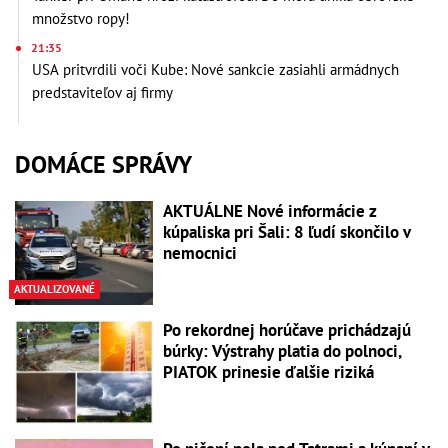
množstvo ropy!
21:35
USA pritvrdili voči Kube: Nové sankcie zasiahli armádnych
predstaviteľov aj firmy
DOMÁCE SPRÁVY
AKTUÁLNE Nové informácie z
kúpaliska pri Šali: 8 ľudí skončilo v
nemocnici
AKTUALIZOVANÉ
Po rekordnej horúčave prichádzajú
búrky: Výstrahy platia do polnoci,
PIATOK prinesie ďalšie riziká