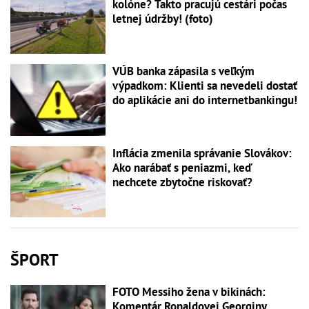
kolóne? Takto pracujú cestári počas
letnej údržby! (foto)
VÚB banka zápasila s veľkým
výpadkom: Klienti sa nevedeli dostať
do aplikácie ani do internetbankingu!
Inflácia zmenila správanie Slovákov:
Ako narábať s peniazmi, keď
nechcete zbytočne riskovať?
ŠPORT
FOTO Messiho žena v bikinách:
Komentár Ronaldovej Georginy