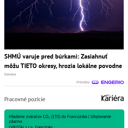
SHMÚ varuje pred búrkami: Zasiahnuť
môžu TIETO okresy, hrozia lokálne povodne
Domáce
Pracovné pozície
Hľadáme zváračov CO₂ (135) do Francúzska | Ubytovanie
zdarma
CHRISTAL s. r. o., Francúzsko