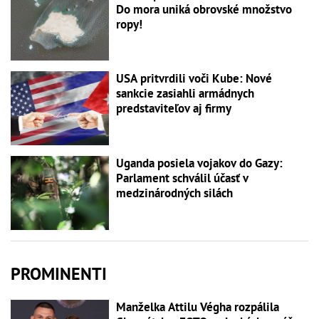
Do mora uniká obrovské množstvo
ropy!
USA pritvrdili voči Kube: Nové
sankcie zasiahli armádnych
predstaviteľov aj firmy
Uganda posiela vojakov do Gazy:
Parlament schválil účasť v
medzinárodných silách
PROMINENTI
Manželka Attilu Végha rozpálila