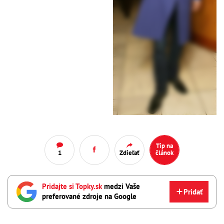
Tip na
1
Zdieľať
článok
Pridajte si Topky.sk
medzi Vaše
Pridať
preferované zdroje na Google