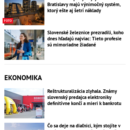
Bratislavy majú výnimočný systém,
ktorý ešte aj šetrí náklady
FOTO
Slovenské železnice prezradili, koho
dnes hľadajú najviac: Tieto profesie
sú mimoriadne žiadané
EKONOMIKA
Reštrukturalizácia zlyhala. Známy
slovenský predajca elektroniky
definitívne končí a mieri k bankrotu
Čo sa deje na diaľnici, kým stojíte v