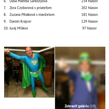
6.
Dáša Mamba Šarközyová
234 hlasov
7.
Zora Czoborová s priateľom
202 hlasov
8.
Zuzana Plháková s manželom
181 hlasov
9.
Daniel Krajcer
129 hlasov
10.
Juraj Miškov
97 hlasov
Zobraziť galériu
(10)