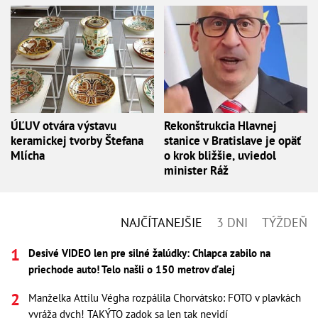
ÚĽUV otvára výstavu
Rekonštrukcia Hlavnej
keramickej tvorby Štefana
stanice v Bratislave je opäť
Mlícha
o krok bližšie, uviedol
minister Ráž
NAJČÍTANEJŠIE
3 DNI
TÝŽDEŇ
Desivé VIDEO len pre silné žalúdky: Chlapca zabilo na
priechode auto! Telo našli o 150 metrov ďalej
Manželka Attilu Végha rozpálila Chorvátsko: FOTO v plavkách
vyráža dych! TAKÝTO zadok sa len tak nevidí