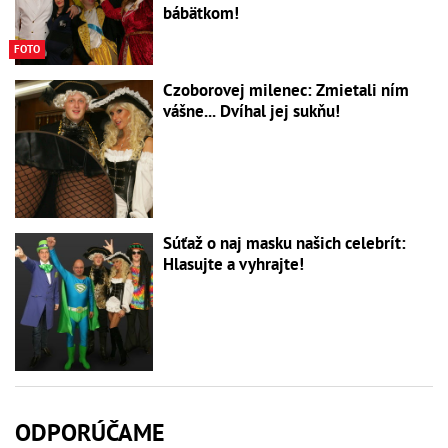
bábätkom!
FOTO
Czoborovej milenec: Zmietali ním
vášne... Dvíhal jej sukňu!
Súťaž o naj masku našich celebrít:
Hlasujte a vyhrajte!
ODPORÚČAME