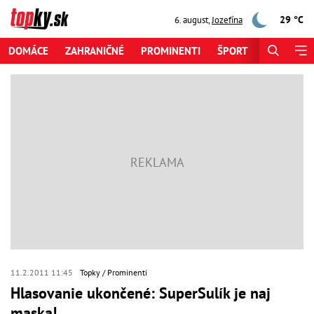
29 °C
6. august
,
Jozefína
DOMÁCE
ZAHRANIČNÉ
PROMINENTI
ŠPORT
ZAUJÍMAV
11.2.2011 11:45
Topky
Prominenti
Hlasovanie ukončené: SuperSulík je naj
maska!