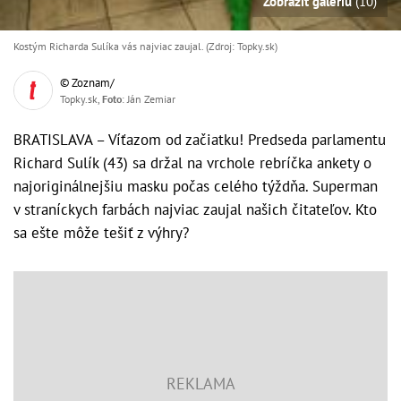
Zobraziť galériu
(10)
Kostým Richarda Sulíka vás najviac zaujal. (Zdroj: Topky.sk)
© Zoznam/
Topky.sk,
Foto
: Ján Zemiar
BRATISLAVA – Víťazom od začiatku! Predseda parlamentu
Richard Sulík (43) sa držal na vrchole rebríčka ankety o
najoriginálnejšiu masku počas celého týždňa. Superman
v straníckych farbách najviac zaujal našich čitateľov. Kto
sa ešte môže tešiť z výhry?