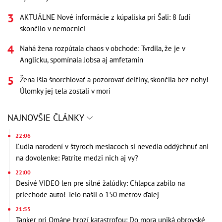
AKTUÁLNE Nové informácie z kúpaliska pri Šali: 8 ľudí
skončilo v nemocnici
Nahá žena rozpútala chaos v obchode: Tvrdila, že je v
Anglicku, spomínala Jobsa aj amfetamín
Žena išla šnorchlovať a pozorovať delfíny, skončila bez nohy!
Úlomky jej tela zostali v mori
NAJNOVŠIE ČLÁNKY
22:06
Ľudia narodení v štyroch mesiacoch si nevedia oddýchnuť ani
na dovolenke: Patríte medzi nich aj vy?
22:00
Desivé VIDEO len pre silné žalúdky: Chlapca zabilo na
priechode auto! Telo našli o 150 metrov ďalej
21:55
Tanker pri Ománe hrozí katastrofou: Do mora uniká obrovské