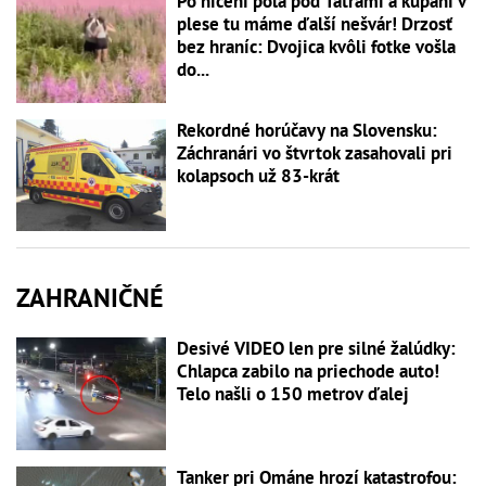
Po ničení pola pod Tatrami a kúpaní v
plese tu máme ďalší nešvár! Drzosť
bez hraníc: Dvojica kvôli fotke vošla
do...
Rekordné horúčavy na Slovensku:
Záchranári vo štvrtok zasahovali pri
kolapsoch už 83-krát
ZAHRANIČNÉ
Desivé VIDEO len pre silné žalúdky:
Chlapca zabilo na priechode auto!
Telo našli o 150 metrov ďalej
Tanker pri Ománe hrozí katastrofou: