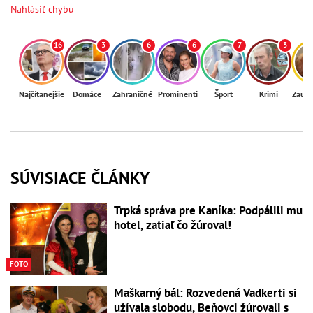
Nahlásiť chybu
16
3
6
6
7
3
Najčítanejšie
Domáce
Zahraničné
Prominenti
Šport
Krimi
Zaují
SÚVISIACE ČLÁNKY
Trpká správa pre Kaníka: Podpálili mu
hotel, zatiaľ čo žúroval!
FOTO
Maškarný bál: Rozvedená Vadkerti si
užívala slobodu, Beňovci žúrovali s