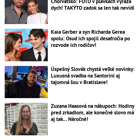
Chorvátsko: FOTO v plavkách vyráža
dych! TAKÝTO zadok sa len tak nevidí
Kaia Gerber a syn Richarda Gerea
spolu: Osud ich spojil desaťročia po
rozvode ich rodičov!
Úspešný Slovák chystá veľké novinky:
Luxusná svadba na Santorini aj
tajomná šou v Bratislave!
Zuzana Haasová na nákupoch: Hodiny
pred zrkadlom, ale konečné slovo má
aj tak... Náročné!