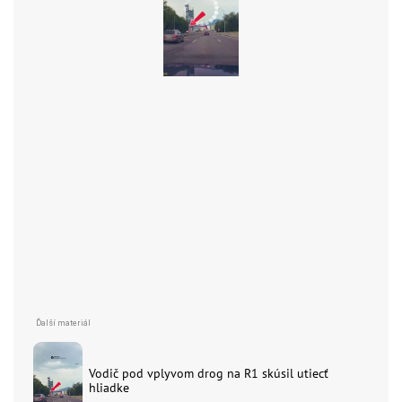
Vodič pod vplyvom drog na R1 skúsil utiecť
hliadke