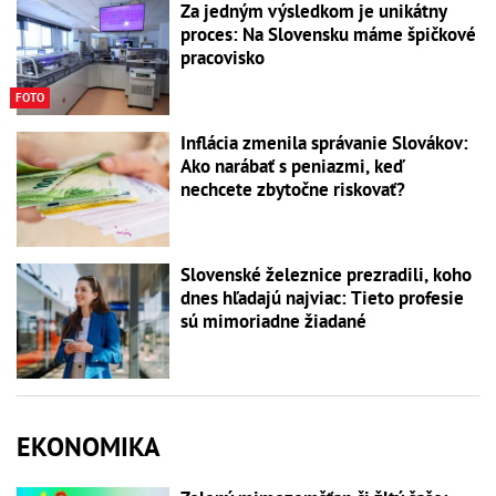
Za jedným výsledkom je unikátny
proces: Na Slovensku máme špičkové
pracovisko
FOTO
Inflácia zmenila správanie Slovákov:
Ako narábať s peniazmi, keď
nechcete zbytočne riskovať?
Slovenské železnice prezradili, koho
dnes hľadajú najviac: Tieto profesie
sú mimoriadne žiadané
EKONOMIKA