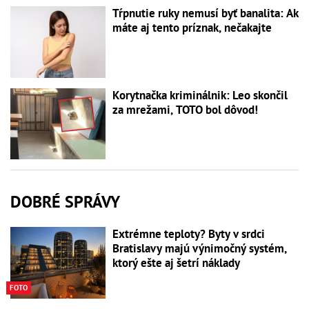
Tŕpnutie ruky nemusí byť banalita: Ak
máte aj tento príznak, nečakajte
Korytnačka kriminálnik: Leo skončil
za mrežami, TOTO bol dôvod!
DOBRÉ SPRÁVY
Extrémne teploty? Byty v srdci
Bratislavy majú výnimočný systém,
ktorý ešte aj šetrí náklady
FOTO