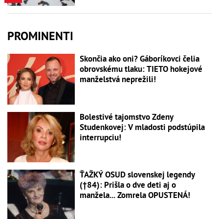
PROMINENTI
Skončia ako oni? Gáboríkovci čelia
obrovskému tlaku: TIETO hokejové
manželstvá neprežili!
Bolestivé tajomstvo Zdeny
Studenkovej: V mladosti podstúpila
interrupciu!
ŤAŽKÝ OSUD slovenskej legendy
(†84): Prišla o dve deti aj o
manžela... Zomrela OPUSTENÁ!