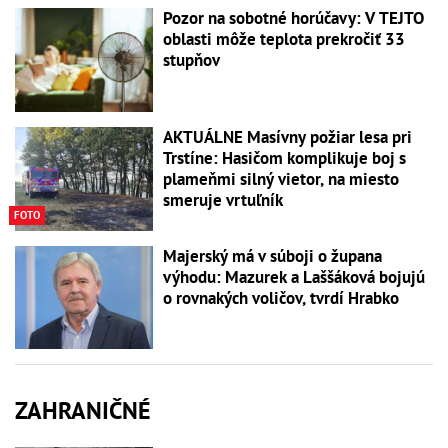
Pozor na sobotné horúčavy: V TEJTO
oblasti môže teplota prekročiť 33
stupňov
AKTUÁLNE Masívny požiar lesa pri
Trstíne: Hasičom komplikuje boj s
plameňmi silný vietor, na miesto
smeruje vrtuľník
FOTO
Majerský má v súboji o župana
výhodu: Mazurek a Laššáková bojujú
o rovnakých voličov, tvrdí Hrabko
ZAHRANIČNÉ