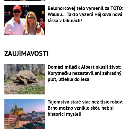
Belohorcovej telo vymenil za TOTO:
Wauuu... Takto vyzerá Hájkova nová
láska v bikinách!
ZAUJÍMAVOSTI
Domáci miláčik Albert okúsil život:
Korytnačku nezastavil ani záhradný
plot, utiekla do lesa
Tajomstvo staré viac než tisíc rokov:
Brno možno vzniklo skôr, než si
historici mysleli