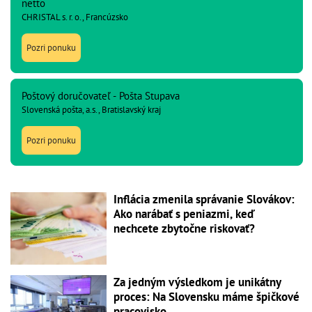
netto
CHRISTAL s. r. o., Francúzsko
Pozri ponuku
Poštový doručovateľ - Pošta Stupava
Slovenská pošta, a.s., Bratislavský kraj
Pozri ponuku
Inflácia zmenila správanie Slovákov:
Ako narábať s peniazmi, keď
nechcete zbytočne riskovať?
Za jedným výsledkom je unikátny
proces: Na Slovensku máme špičkové
pracovisko