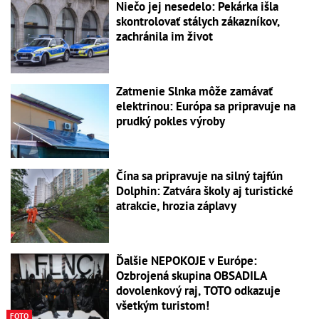
Niečo jej nesedelo: Pekárka išla
skontrolovať stálych zákazníkov,
zachránila im život
Zatmenie Slnka môže zamávať
elektrinou: Európa sa pripravuje na
prudký pokles výroby
Čína sa pripravuje na silný tajfún
Dolphin: Zatvára školy aj turistické
atrakcie, hrozia záplavy
Ďalšie NEPOKOJE v Európe:
Ozbrojená skupina OBSADILA
dovolenkový raj, TOTO odkazuje
všetkým turistom!
FOTO