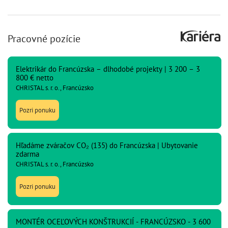
Pracovné pozície
Elektrikár do Francúzska – dlhodobé projekty | 3 200 – 3
800 € netto
CHRISTAL s. r. o., Francúzsko
Pozri ponuku
Hľadáme zváračov CO₂ (135) do Francúzska | Ubytovanie
zdarma
CHRISTAL s. r. o., Francúzsko
Pozri ponuku
MONTÉR OCEĽOVÝCH KONŠTRUKCIÍ - FRANCÚZSKO - 3 600