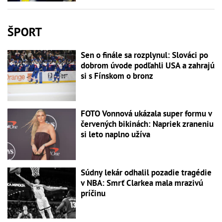
ŠPORT
Sen o finále sa rozplynul: Slováci po
dobrom úvode podľahli USA a zahrajú
si s Fínskom o bronz
FOTO Vonnová ukázala super formu v
červených bikinách: Napriek zraneniu
si leto naplno užíva
Súdny lekár odhalil pozadie tragédie
v NBA: Smrť Clarkea mala mrazivú
príčinu