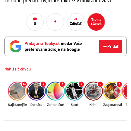
korisťou predátorov, ktoré taktiež v mokradi uviazli.
Tip na
0
Zdieľať
článok
Pridajte si Topky.sk
medzi Vaše
Pridať
preferované zdroje na Google
Nahlásiť chybu
16
2
3
7
5
3
Najčítanejšie
Domáce
Zahraničné
Šport
Krimi
Zaujímavosti
Reg