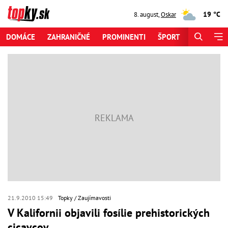
19 °C
8. august
,
Oskar
DOMÁCE
ZAHRANIČNÉ
PROMINENTI
ŠPORT
ZAUJÍMAV
21.9.2010 15:49
Topky
Zaujímavosti
V Kalifornii objavili fosílie prehistorických
cicavcov