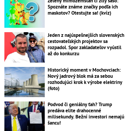
Zelený mimozemšťan či žltý šašo:
Spoznáte známe značky podľa ich
maskotov? Otestujte sa! (kvíz)
Jeden z najúspešnejších slovenských
cestovateľských projektov sa
rozpadol. Spor zakladateľov vyústil
až do konkurzu
Historický moment v Mochovciach:
Nový jadrový blok má za sebou
rozhodujúci krok k výrobe elektriny
(foto)
Podvod či geniálny ťah? Trump
predáva elite drahocenné
milisekundy. Bežní investori nemajú
šancu!