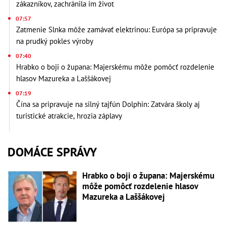
zákazníkov, zachránila im život
07:57
Zatmenie Slnka môže zamávať elektrinou: Európa sa pripravuje
na prudký pokles výroby
07:40
Hrabko o boji o župana: Majerskému môže pomôcť rozdelenie
hlasov Mazureka a Laššákovej
07:19
Čína sa pripravuje na silný tajfún Dolphin: Zatvára školy aj
turistické atrakcie, hrozia záplavy
DOMÁCE SPRÁVY
Hrabko o boji o župana: Majerskému
môže pomôcť rozdelenie hlasov
Mazureka a Laššákovej