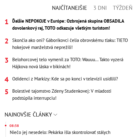
NAJČÍTANEJŠIE
3 DNI
TÝŽDEŇ
Ďalšie NEPOKOJE v Európe: Ozbrojená skupina OBSADILA
dovolenkový raj, TOTO odkazuje všetkým turistom!
Skončia ako oni? Gáboríkovci čelia obrovskému tlaku: TIETO
hokejové manželstvá neprežili!
Belohorcovej telo vymenil za TOTO: Wauuu... Takto vyzerá
Hájkova nová láska v bikinách!
Odídenci z Markízy: Kde sa po konci v televízii usídlili?
Bolestivé tajomstvo Zdeny Studenkovej: V mladosti
podstúpila interrupciu!
NAJNOVŠIE ČLÁNKY
08:38
Niečo jej nesedelo: Pekárka išla skontrolovať stálych