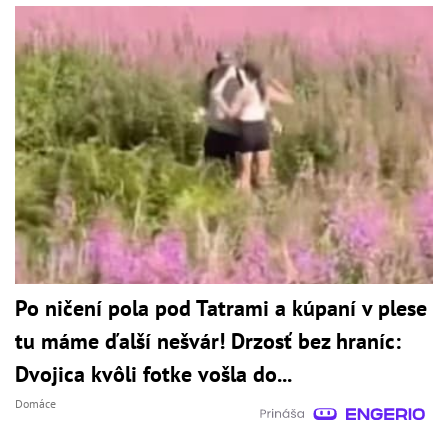
Po ničení pola pod Tatrami a kúpaní v plese
tu máme ďalší nešvár! Drzosť bez hraníc:
Dvojica kvôli fotke vošla do...
Domáce