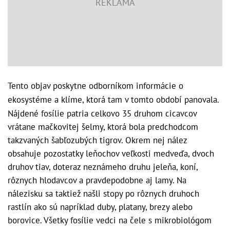
Tento objav poskytne odborníkom informácie o
ekosystéme a klíme, ktorá tam v tomto období panovala.
Nájdené fosílie patria celkovo 35 druhom cicavcov
vrátane mačkovitej šelmy, ktorá bola predchodcom
takzvaných šabľozubých tigrov. Okrem nej nález
obsahuje pozostatky leňochov veľkosti medveďa, dvoch
druhov tiav, doteraz neznámeho druhu jeleňa, koní,
rôznych hlodavcov a pravdepodobne aj lamy. Na
nálezisku sa taktiež našli stopy po rôznych druhoch
rastlín ako sú napríklad duby, platany, brezy alebo
borovice. Všetky fosílie vedci na čele s mikrobiológom