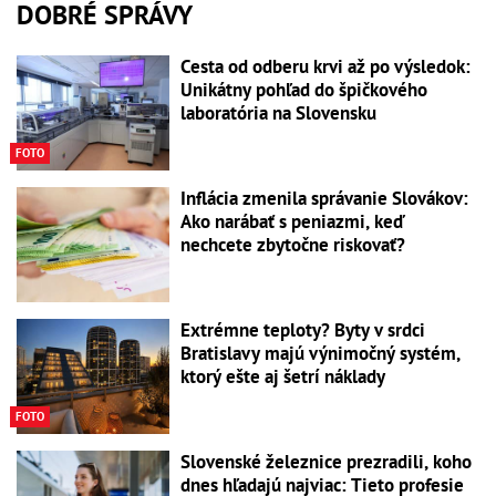
DOBRÉ SPRÁVY
Cesta od odberu krvi až po výsledok:
Unikátny pohľad do špičkového
laboratória na Slovensku
FOTO
Inflácia zmenila správanie Slovákov:
Ako narábať s peniazmi, keď
nechcete zbytočne riskovať?
Extrémne teploty? Byty v srdci
Bratislavy majú výnimočný systém,
ktorý ešte aj šetrí náklady
FOTO
Slovenské železnice prezradili, koho
dnes hľadajú najviac: Tieto profesie