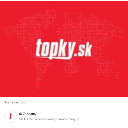
Ilustračné foto
© Zoznam/
SITA,
Foto
: worldviewofglobalwarming.org