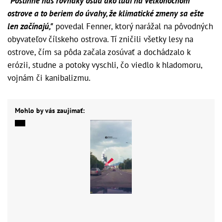
"Postihne nás rovnaký osud ako ľudí na Veľkonočnom
ostrove a to beriem do úvahy, že klimatické zmeny sa ešte
len začínajú,"
povedal Fenner, ktorý narážal na pôvodných
obyvateľov čílskeho ostrova. Tí zničili všetky lesy na
ostrove, čím sa pôda začala zosúvať a dochádzalo k
erózii, studne a potoky vyschli, čo viedlo k hladomoru,
vojnám či kanibalizmu.
Mohlo by vás zaujímať: