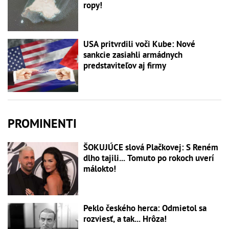
ropy!
USA pritvrdili voči Kube: Nové
sankcie zasiahli armádnych
predstaviteľov aj firmy
PROMINENTI
ŠOKUJÚCE slová Plačkovej: S Reném
dlho tajili... Tomuto po rokoch uverí
málokto!
Peklo českého herca: Odmietol sa
rozviesť, a tak... Hrôza!