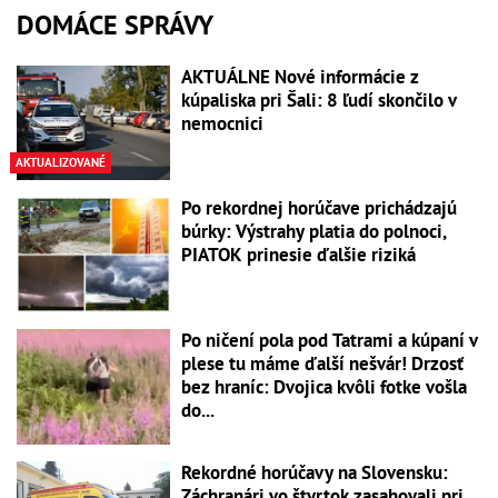
DOMÁCE SPRÁVY
AKTUÁLNE Nové informácie z
kúpaliska pri Šali: 8 ľudí skončilo v
nemocnici
AKTUALIZOVANÉ
Po rekordnej horúčave prichádzajú
búrky: Výstrahy platia do polnoci,
PIATOK prinesie ďalšie riziká
Po ničení pola pod Tatrami a kúpaní v
plese tu máme ďalší nešvár! Drzosť
bez hraníc: Dvojica kvôli fotke vošla
do...
Rekordné horúčavy na Slovensku:
Záchranári vo štvrtok zasahovali pri