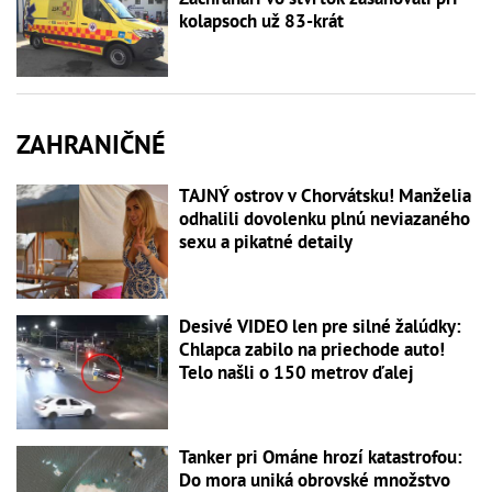
kolapsoch už 83-krát
ZAHRANIČNÉ
TAJNÝ ostrov v Chorvátsku! Manželia
odhalili dovolenku plnú neviazaného
sexu a pikatné detaily
Desivé VIDEO len pre silné žalúdky:
Chlapca zabilo na priechode auto!
Telo našli o 150 metrov ďalej
Tanker pri Ománe hrozí katastrofou:
Do mora uniká obrovské množstvo