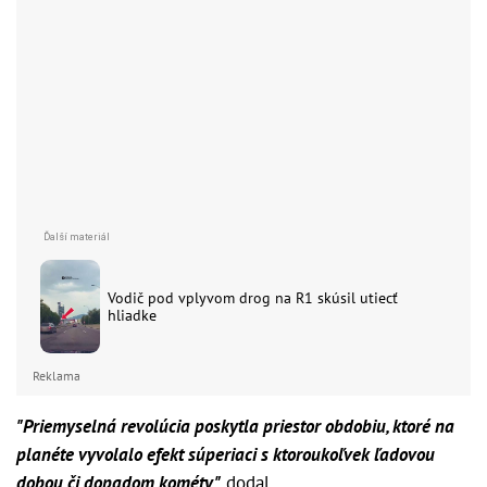
Vodič pod vplyvom drog na R1 skúsil utiecť
hliadke
Reklama
"Priemyselná revolúcia poskytla priestor obdobiu, ktoré na
planéte vyvolalo efekt súperiaci s ktoroukoľvek ľadovou
dobou či dopadom kométy,"
dodal.