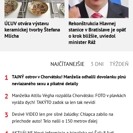
ÚĽUV otvára výstavu
Rekonštrukcia Hlavnej
keramickej tvorby Štefana
stanice v Bratislave je opäť
Mlícha
o krok bližšie, uviedol
minister Ráž
NAJČÍTANEJŠIE
3 DNI
TÝŽDEŇ
TAJNÝ ostrov v Chorvátsku! Manželia odhalili dovolenku plnú
neviazaného sexu a pikatné detaily
Manželka Attilu Végha rozpálila Chorvátsko: FOTO v plavkách
vyráža dych! TAKÝTO zadok sa len tak nevidí
Desivé VIDEO len pre silné žalúdky: Chlapca zabilo na
priechode auto! Telo našli o 150 metrov ďalej
AKTUÁLNE Nové informácie z kúpaliska pri Šali: 8 ľudí