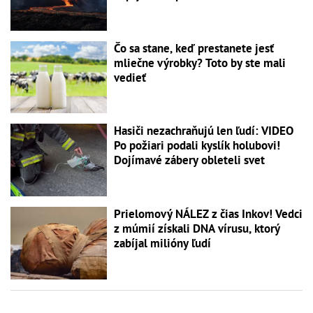
Čo sa stane, keď prestanete jesť
mliečne výrobky? Toto by ste mali
vedieť
Hasiči nezachraňujú len ľudí: VIDEO
Po požiari podali kyslík holubovi!
Dojímavé zábery obleteli svet
Prielomový NÁLEZ z čias Inkov! Vedci
z múmií získali DNA vírusu, ktorý
zabíjal milióny ľudí