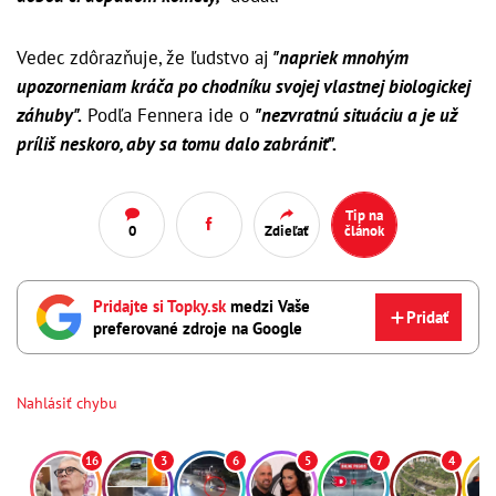
Vedec zdôrazňuje, že ľudstvo aj
"napriek mnohým
upozorneniam kráča po chodníku svojej vlastnej biologickej
záhuby".
Podľa Fennera ide o
"nezvratnú situáciu a je už
príliš neskoro, aby sa tomu dalo zabrániť".
Tip na
0
Zdieľať
článok
Pridajte si Topky.sk
medzi Vaše
Pridať
preferované zdroje na Google
Nahlásiť chybu
16
3
6
5
7
4