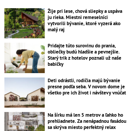
Žije pri lese, chová sliepky a uspáva
ju rieka. Miestni remeselníci
vytvorili bývanie, ktoré vyzerá ako
malý raj
Pridajte túto surovinu do prania,
obliečky budú hladšie a pevnejšie.
Starý trik z hotelov poznali už naše
babičky
Deti odrástli, rodičia majú bývanie
presne podľa seba. V novom dome je
všetko pre ich život i návštevy vnúčat
Na šírku má len 5 metrov a ľahko ho
prehliadnete. Za nenápadnou fasádou
sa skrýva miesto perfektný relax