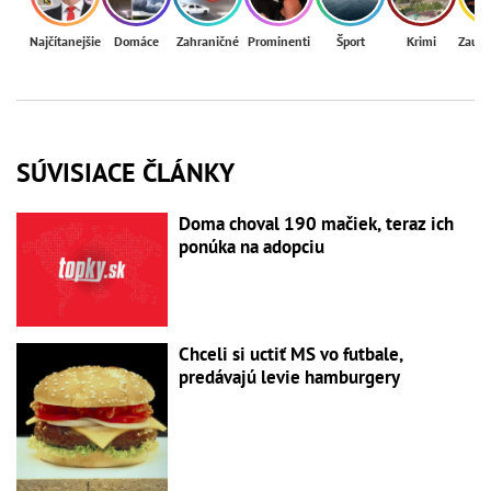
Najčítanejšie
Domáce
Zahraničné
Prominenti
Šport
Krimi
Zaují
SÚVISIACE ČLÁNKY
Doma choval 190 mačiek, teraz ich
ponúka na adopciu
Chceli si uctiť MS vo futbale,
predávajú levie hamburgery