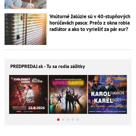
Vnútorné žalúzie sú v 40-stupňových
horúčavách pasca: Prečo z okna robia
radiátor a ako to vyriešiť za pár eur?
PREDPREDAJ
.sk - Tu sa rodia zážitky