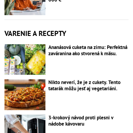
VARENIE A RECEPTY
Ananásová cuketa na zimu: Perfektná
zaváranina ako stvorená k mäsu.
Nikto neverí, že je z cukety. Tento
tatarák môžu jesť aj vegetariáni.
3-krokový návod proti plesni v
nádobe kávovaru