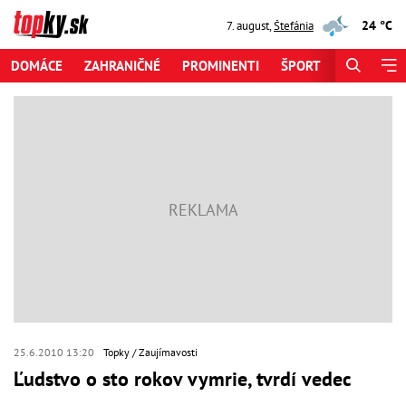
24 °C
7. august
,
Štefánia
DOMÁCE
ZAHRANIČNÉ
PROMINENTI
ŠPORT
ZAUJÍMAV
25.6.2010 13:20
Topky
Zaujímavosti
Ľudstvo o sto rokov vymrie, tvrdí vedec