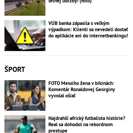
letnej údržby! (foto)
VÚB banka zápasila s veľkým
výpadkom: Klienti sa nevedeli dostať
do aplikácie ani do internetbankingu!
ŠPORT
FOTO Messiho žena v bikinách:
Komentár Ronaldovej Georginy
vyvolal ošiaľ
Najdrahší africký futbalista histórie?
Real sa dohodol na rekordnom
prestupe