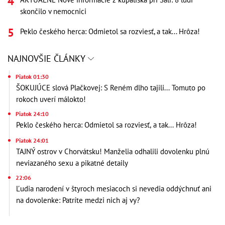
skončilo v nemocnici
Peklo českého herca: Odmietol sa rozviesť, a tak... Hrôza!
NAJNOVŠIE ČLÁNKY
Piatok 01:30
ŠOKUJÚCE slová Plačkovej: S Reném dlho tajili... Tomuto po
rokoch uverí málokto!
Piatok 24:10
Peklo českého herca: Odmietol sa rozviesť, a tak... Hrôza!
Piatok 24:01
TAJNÝ ostrov v Chorvátsku! Manželia odhalili dovolenku plnú
neviazaného sexu a pikatné detaily
22:06
Ľudia narodení v štyroch mesiacoch si nevedia oddýchnuť ani
na dovolenke: Patríte medzi nich aj vy?