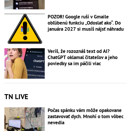
POZOR! Google ruší v Gmaile
obľúbenú funkciu „Odoslať ako“. Do
januára 2027 si musíš nájsť náhradu
Veríš, že rozoznáš text od AI?
ChatGPT oklamal čitateľov a jeho
poviedky sa im páčili viac
TN LIVE
Počas spánku vám môže opakovane
zastavovať dych. Mnohí o tom vôbec
nevedia