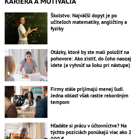
KARIÉRA A MOTIVÁCIA
Školstvo: Najväčší dopyt je po
učiteľoch matematiky, angličtiny a
fyziky
Otázky, ktoré by ste mali položiť na
pohovore: Ako zistiť, do čoho naozaj
idete (a vyhnúť sa šoku pri nástupe)
Firmy stále prijímajú menej ľudí.
Jedna oblasť však rastie rekordným
tempom
Hľadáte si prácu v účtovníctve? Na
týchto pozíciách ponúkajú viac ako 2
000 €