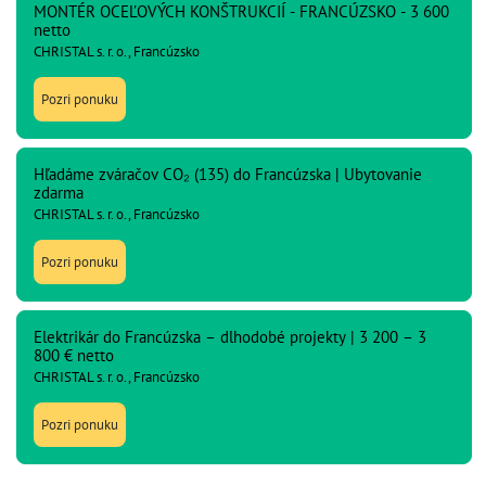
MONTÉR OCEĽOVÝCH KONŠTRUKCIÍ - FRANCÚZSKO - 3 600
netto
CHRISTAL s. r. o., Francúzsko
Pozri ponuku
Hľadáme zváračov CO₂ (135) do Francúzska | Ubytovanie
zdarma
CHRISTAL s. r. o., Francúzsko
Pozri ponuku
Elektrikár do Francúzska – dlhodobé projekty | 3 200 – 3
800 € netto
CHRISTAL s. r. o., Francúzsko
Pozri ponuku