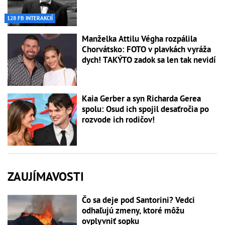
128 FB INTERAKCIÍ
Manželka Attilu Végha rozpálila
Chorvátsko: FOTO v plavkách vyráža
dych! TAKÝTO zadok sa len tak nevidí
Kaia Gerber a syn Richarda Gerea
spolu: Osud ich spojil desaťročia po
rozvode ich rodičov!
ZAUJÍMAVOSTI
Čo sa deje pod Santorini? Vedci
odhaľujú zmeny, ktoré môžu
ovplyvniť sopku