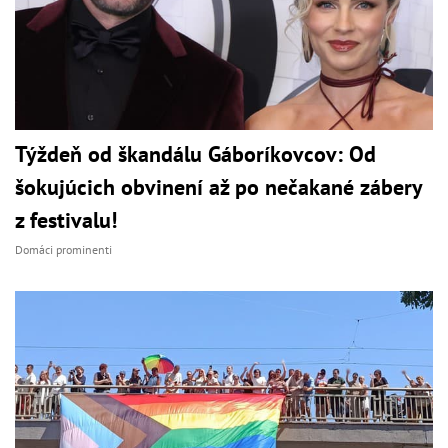
Týždeň od škandálu Gáboríkovcov: Od
šokujúcich obvinení až po nečakané zábery
z festivalu!
Domáci prominenti