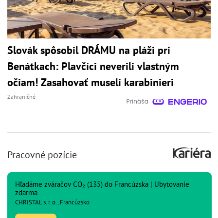
Slovák spôsobil DRÁMU na pláži pri
Benátkach: Plavčíci neverili vlastným
očiam! Zasahovať museli karabinieri
Zahraničné
Pracovné pozície
Hľadáme zváračov CO₂ (135) do Francúzska | Ubytovanie
zdarma
CHRISTAL s. r. o., Francúzsko