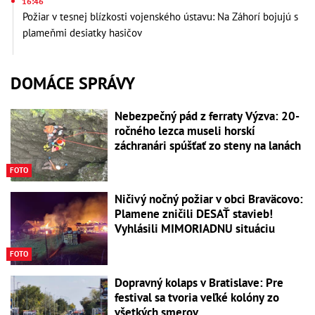
16:46
Požiar v tesnej blízkosti vojenského ústavu: Na Záhorí bojujú s
plameňmi desiatky hasičov
DOMÁCE SPRÁVY
Nebezpečný pád z ferraty Výzva: 20-
ročného lezca museli horskí
záchranári spúšťať zo steny na lanách
FOTO
Ničivý nočný požiar v obci Braväcovo:
Plamene zničili DESAŤ stavieb!
Vyhlásili MIMORIADNU situáciu
FOTO
Dopravný kolaps v Bratislave: Pre
festival sa tvoria veľké kolóny zo
všetkých smerov