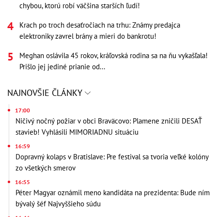
chybou, ktorú robí väčšina starších ľudí!
Krach po troch desaťročiach na trhu: Známy predajca
elektroniky zavrel brány a mieri do bankrotu!
Meghan oslávila 45 rokov, kráľovská rodina sa na ňu vykašľala!
Prišlo jej jediné prianie od...
NAJNOVŠIE ČLÁNKY
17:00
Ničivý nočný požiar v obci Braväcovo: Plamene zničili DESAŤ
stavieb! Vyhlásili MIMORIADNU situáciu
16:59
Dopravný kolaps v Bratislave: Pre festival sa tvoria veľké kolóny
zo všetkých smerov
16:55
Péter Magyar oznámil meno kandidáta na prezidenta: Bude ním
bývalý šéf Najvyššieho súdu