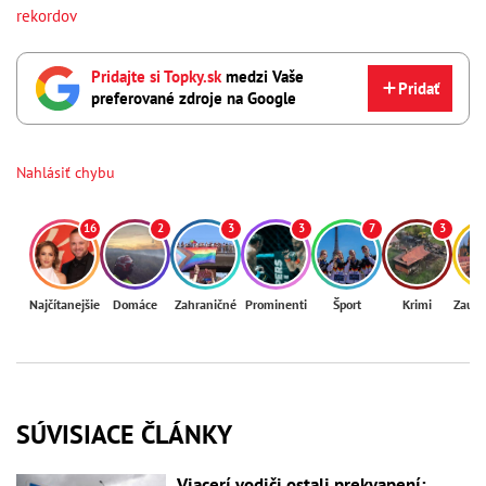
rekordov
Pridajte si Topky.sk
medzi Vaše
Pridať
preferované zdroje na Google
Nahlásiť chybu
16
2
3
3
7
3
Najčítanejšie
Domáce
Zahraničné
Prominenti
Šport
Krimi
Zaují
SÚVISIACE ČLÁNKY
Viacerí vodiči ostali prekvapení: