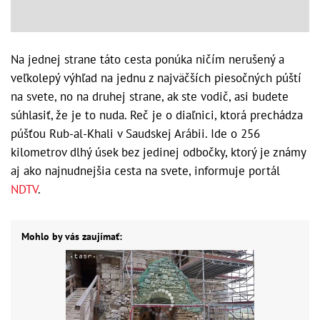
Na jednej strane táto cesta ponúka ničím nerušený a
veľkolepý výhľad na jednu z najväčších piesočných púští
na svete, no na druhej strane, ak ste vodič, asi budete
súhlasiť, že je to nuda. Reč je o diaľnici, ktorá prechádza
púšťou Rub-al-Khali v Saudskej Arábii. Ide o 256
kilometrov dlhý úsek bez jedinej odbočky, ktorý je známy
aj ako najnudnejšia cesta na svete, informuje portál
NDTV
.
Mohlo by vás zaujímať: