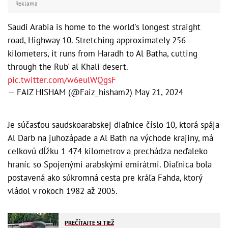
Reklama
Saudi Arabia is home to the world's longest straight
road, Highway 10. Stretching approximately 256
kilometers, it runs from Haradh to Al Batha, cutting
through the Rub' al Khali desert.
pic.twitter.com/w6eulWQgsF
— FAIZ HISHAM (@Faiz_hisham2)
May 21, 2024
Je súčasťou saudskoarabskej diaľnice číslo 10, ktorá spája
Al Darb na juhozápade a Al Bath na východe krajiny, má
celkovú dĺžku 1 474 kilometrov a prechádza neďaleko
hraníc so Spojenými arabskými emirátmi. Diaľnica bola
postavená ako súkromná cesta pre kráľa Fahda, ktorý
vládol v rokoch 1982 až 2005.
PREČÍTAJTE SI TIEŽ