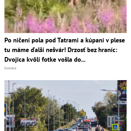
Po ničení pola pod Tatrami a kúpaní v plese
tu máme ďalší nešvár! Drzosť bez hraníc:
Dvojica kvôli fotke vošla do...
Domáce