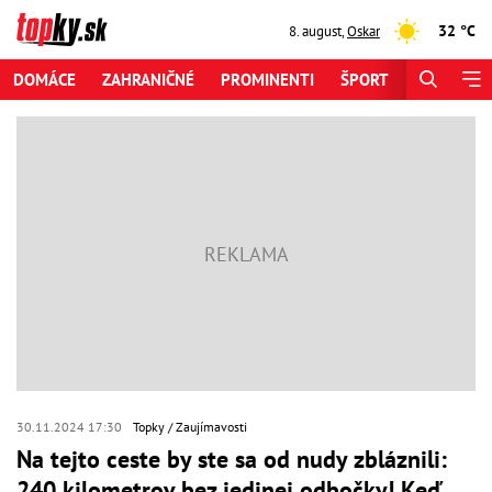
32 °C
8. august
,
Oskar
DOMÁCE
ZAHRANIČNÉ
PROMINENTI
ŠPORT
ZAUJÍMAV
30.11.2024 17:30
Topky
Zaujímavosti
Na tejto ceste by ste sa od nudy zbláznili:
240 kilometrov bez jedinej odbočky! Keď