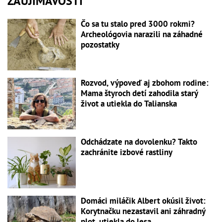
ZAUJÍMAVOSTI
Čo sa tu stalo pred 3000 rokmi?
Archeológovia narazili na záhadné
pozostatky
Rozvod, výpoveď aj zbohom rodine:
Mama štyroch detí zahodila starý
život a utiekla do Talianska
Odchádzate na dovolenku? Takto
zachránite izbové rastliny
Domáci miláčik Albert okúsil život:
Korytnačku nezastavil ani záhradný
plot, utiekla do lesa