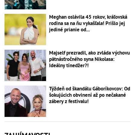
Meghan oslávila 45 rokov, kráľovská
rodina sa na ňu vykašľala! Prišlo jej
jediné prianie od...
Majself prezradil, ako zvláda výchovu
pätnásťročného syna Nikolasa:
Ideálny tínedžer?!
Týždeň od škandálu Gáboríkovcov: Od
šokujúcich obvinení až po nečakané
zábery z festivalu!