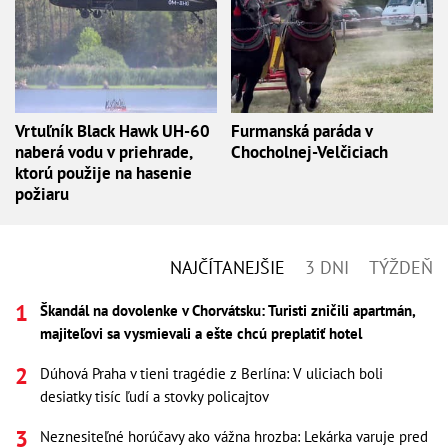
Vrtuľník Black Hawk UH-60
Furmanská paráda v
naberá vodu v priehrade,
Chocholnej-Velčiciach
ktorú použije na hasenie
požiaru
NAJČÍTANEJŠIE
3 DNI
TÝŽDEŇ
Škandál na dovolenke v Chorvátsku: Turisti zničili apartmán,
majiteľovi sa vysmievali a ešte chcú preplatiť hotel
Dúhová Praha v tieni tragédie z Berlína: V uliciach boli
desiatky tisíc ľudí a stovky policajtov
Neznesiteľné horúčavy ako vážna hrozba: Lekárka varuje pred