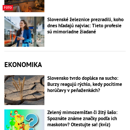
FOTO
Slovenské železnice prezradili, koho
dnes hľadajú najviac: Tieto profesie
sú mimoriadne žiadané
EKONOMIKA
Slovensko tvrdo dopláca na sucho:
Burzy reagujú rýchlo, kedy pocítime
horúčavy v peňaženkách?
Zelený mimozemšťan či žltý šašo:
Spoznáte známe značky podľa ich
maskotov? Otestujte sa! (kvíz)