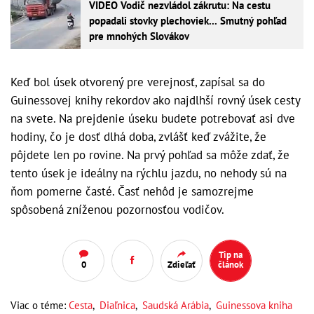
VIDEO Vodič nezvládol zákrutu: Na cestu
popadali stovky plechoviek... Smutný pohľad
pre mnohých Slovákov
Keď bol úsek otvorený pre verejnosť, zapísal sa do
Guinessovej knihy rekordov ako najdlhší rovný úsek cesty
na svete. Na prejdenie úseku budete potrebovať asi dve
hodiny, čo je dosť dlhá doba, zvlášť keď zvážite, že
pôjdete len po rovine. Na prvý pohľad sa môže zdať, že
tento úsek je ideálny na rýchlu jazdu, no nehody sú na
ňom pomerne časté. Časť nehôd je samozrejme
spôsobená zníženou pozornosťou vodičov.
Tip na
0
Zdieľať
článok
Viac o téme:
Cesta
,
Diaľnica
,
Saudská Arábia
,
Guinessova kniha