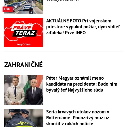
FOTO
AKTUÁLNE FOTO Pri vojenskom
priestore vypukol požiar, dym vidieť
zďaleka! Prvé INFO
ZAHRANIČNÉ
Péter Magyar oznámil meno
kandidáta na prezidenta: Bude ním
bývalý šéf Najvyššieho súdu
Séria krvavých útokov nožom v
Rotterdame: Podozrivý muž už
skončil v rukách polície