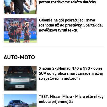
potom rozdávame takéto darčeky
Čakanie na gól pokračuje: Trnava
rozhodla už do prestávky, Spartak dal
nováčikovi tvrdú lekciu
AUTO-MOTO
Xiaomi SkyNomad N70 a N90 - obrie
SUV od výrobcu smart zariadení už aj
so spaľovacím motorom
TEST: Nissan Micra - Micra ešte nikdy
nebola príjemnejšia