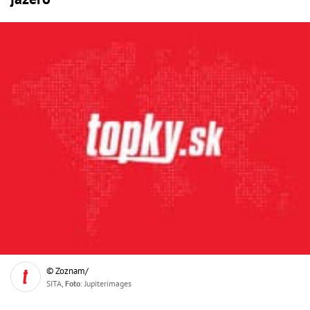
© Zoznam/
SITA,
Foto
: Jupiterimages