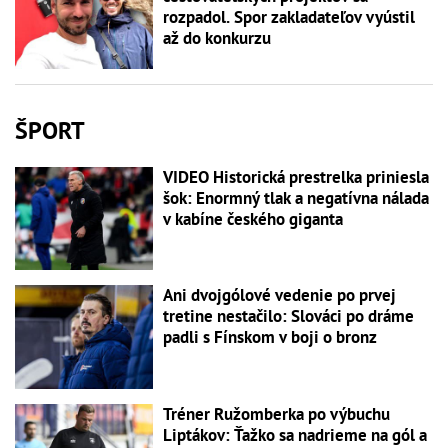
rozpadol. Spor zakladateľov vyústil
až do konkurzu
ŠPORT
VIDEO Historická prestrelka priniesla
šok: Enormný tlak a negatívna nálada
v kabíne českého giganta
Ani dvojgólové vedenie po prvej
tretine nestačilo: Slováci po dráme
padli s Fínskom v boji o bronz
Tréner Ružomberka po výbuchu
Liptákov: Ťažko sa nadrieme na gól a