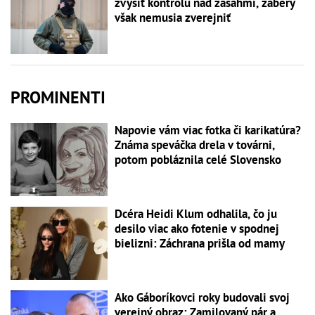
zvýšiť kontrolu nad zásahmi, zábery
však nemusia zverejniť
PROMINENTI
Napovie vám viac fotka či karikatúra?
Známa speváčka drela v továrni,
potom pobláznila celé Slovensko
Dcéra Heidi Klum odhalila, čo ju
desilo viac ako fotenie v spodnej
bielizni: Záchrana prišla od mamy
Ako Gáboríkovci roky budovali svoj
verejný obraz: Zamilovaný pár a