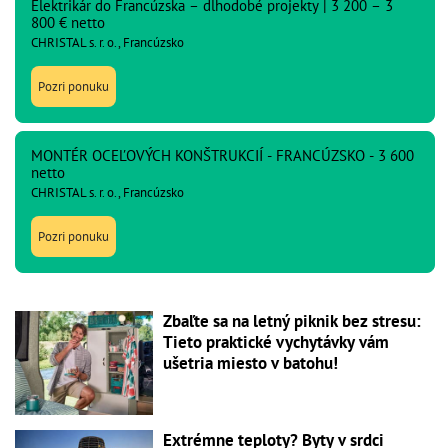
Elektrikár do Francúzska – dlhodobé projekty | 3 200 – 3
800 € netto
CHRISTAL s. r. o., Francúzsko
Pozri ponuku
MONTÉR OCEĽOVÝCH KONŠTRUKCIÍ - FRANCÚZSKO - 3 600
netto
CHRISTAL s. r. o., Francúzsko
Pozri ponuku
Zbaľte sa na letný piknik bez stresu:
Tieto praktické vychytávky vám
ušetria miesto v batohu!
Extrémne teploty? Byty v srdci