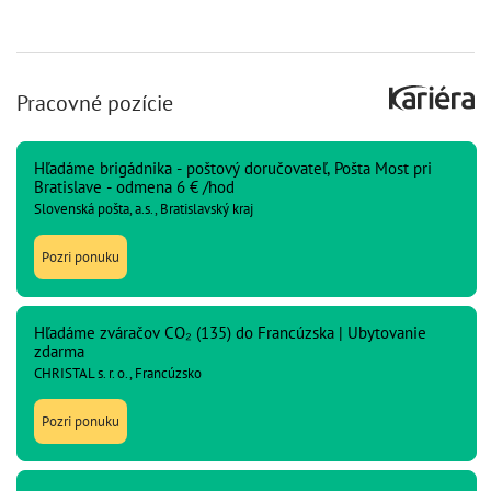
Pracovné pozície
Hľadáme brigádnika - poštový doručovateľ, Pošta Most pri
Bratislave - odmena 6 € /hod
Slovenská pošta, a.s., Bratislavský kraj
Pozri ponuku
Hľadáme zváračov CO₂ (135) do Francúzska | Ubytovanie
zdarma
CHRISTAL s. r. o., Francúzsko
Pozri ponuku