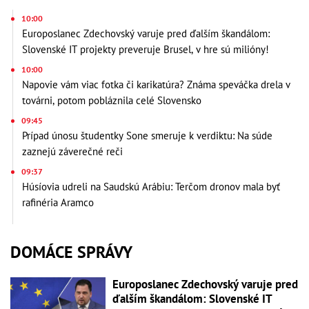
10:00
Europoslanec Zdechovský varuje pred ďalším škandálom:
Slovenské IT projekty preveruje Brusel, v hre sú milióny!
10:00
Napovie vám viac fotka či karikatúra? Známa speváčka drela v
továrni, potom pobláznila celé Slovensko
09:45
Prípad únosu študentky Sone smeruje k verdiktu: Na súde
zaznejú záverečné reči
09:37
Húsíovia udreli na Saudskú Arábiu: Terčom dronov mala byť
rafinéria Aramco
DOMÁCE SPRÁVY
Europoslanec Zdechovský varuje pred
ďalším škandálom: Slovenské IT