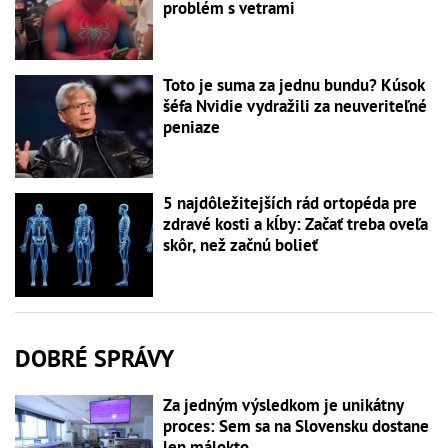
problém s vetrami
Toto je suma za jednu bundu? Kúsok
šéfa Nvidie vydražili za neuveriteľné
peniaze
5 najdôležitejších rád ortopéda pre
zdravé kosti a kĺby: Začať treba oveľa
skôr, než začnú bolieť
DOBRÉ SPRÁVY
Za jedným výsledkom je unikátny
proces: Sem sa na Slovensku dostane
len málokto