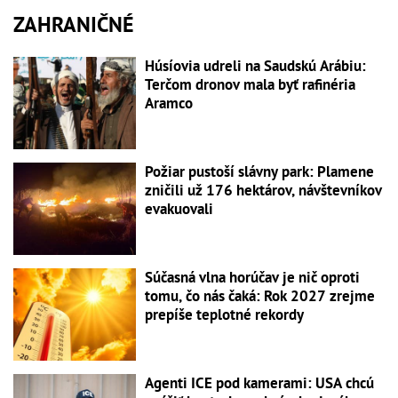
ZAHRANIČNÉ
Húsíovia udreli na Saudskú Arábiu:
Terčom dronov mala byť rafinéria
Aramco
Požiar pustoší slávny park: Plamene
zničili už 176 hektárov, návštevníkov
evakuovali
Súčasná vlna horúčav je nič oproti
tomu, čo nás čaká: Rok 2027 zrejme
prepíše teplotné rekordy
Agenti ICE pod kamerami: USA chcú