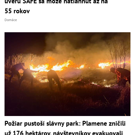
úveru SAFE sa môže natiahnuť až na
55 rokov
Domáce
Požiar pustoší slávny park: Plamene zničili
už 176 hektárov, návštevníkov evakuovali