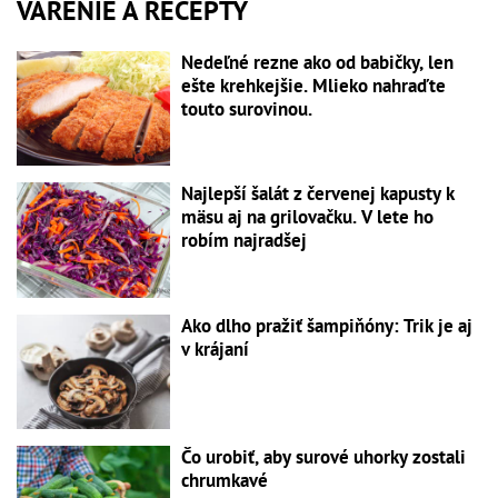
VARENIE A RECEPTY
Nedeľné rezne ako od babičky, len
ešte krehkejšie. Mlieko nahraďte
touto surovinou.
Najlepší šalát z červenej kapusty k
mäsu aj na grilovačku. V lete ho
robím najradšej
Ako dlho pražiť šampiňóny: Trik je aj
v krájaní
Čo urobiť, aby surové uhorky zostali
chrumkavé