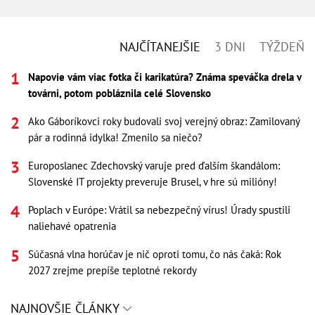
NAJČÍTANEJŠIE
3 DNI
TÝŽDEŇ
Napovie vám viac fotka či karikatúra? Známa speváčka drela v
továrni, potom pobláznila celé Slovensko
Ako Gáboríkovci roky budovali svoj verejný obraz: Zamilovaný
pár a rodinná idylka! Zmenilo sa niečo?
Europoslanec Zdechovský varuje pred ďalším škandálom:
Slovenské IT projekty preveruje Brusel, v hre sú milióny!
Poplach v Európe: Vrátil sa nebezpečný vírus! Úrady spustili
naliehavé opatrenia
Súčasná vlna horúčav je nič oproti tomu, čo nás čaká: Rok
2027 zrejme prepíše teplotné rekordy
NAJNOVŠIE ČLÁNKY