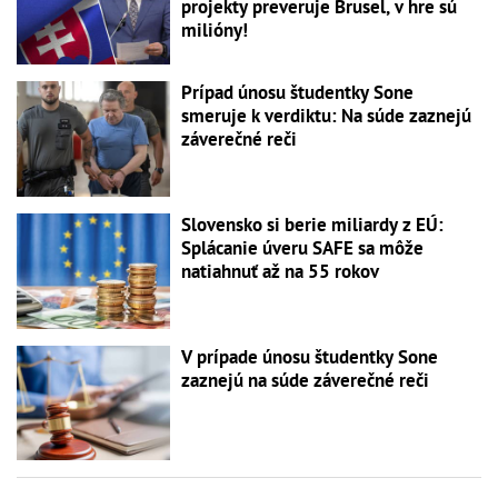
projekty preveruje Brusel, v hre sú
milióny!
Prípad únosu študentky Sone
smeruje k verdiktu: Na súde zaznejú
záverečné reči
Slovensko si berie miliardy z EÚ:
Splácanie úveru SAFE sa môže
natiahnuť až na 55 rokov
V prípade únosu študentky Sone
zaznejú na súde záverečné reči