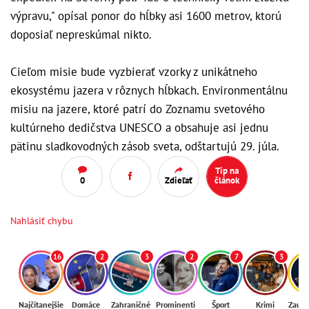
výpravu," opísal ponor do hĺbky asi 1600 metrov, ktorú
doposiaľ nepreskúmal nikto.
Cieľom misie bude vyzbierať vzorky z unikátneho
ekosystému jazera v rôznych hĺbkach. Environmentálnu
misiu na jazere, ktoré patrí do Zoznamu svetového
kultúrneho dedičstva UNESCO a obsahuje asi jednu
pätinu sladkovodných zásob sveta, odštartujú 29. júla.
Tip na
0
Zdieľať
článok
Nahlásiť chybu
16
2
3
2
7
3
Najčítanejšie
Domáce
Zahraničné
Prominenti
Šport
Krimi
Zaují