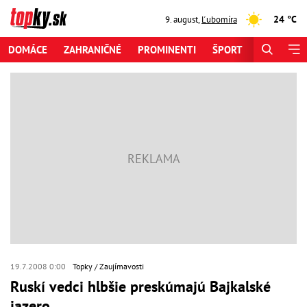
24 °C
9. august
,
Ľubomíra
DOMÁCE
ZAHRANIČNÉ
PROMINENTI
ŠPORT
ZAUJÍMAV
19.7.2008 0:00
Topky
Zaujímavosti
Ruskí vedci hlbšie preskúmajú Bajkalské
jazero