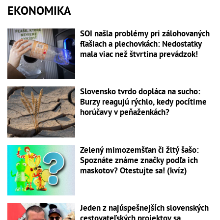
EKONOMIKA
SOI našla problémy pri zálohovaných
fľašiach a plechovkách: Nedostatky
mala viac než štvrtina prevádzok!
Slovensko tvrdo dopláca na sucho:
Burzy reagujú rýchlo, kedy pocítime
horúčavy v peňaženkách?
Zelený mimozemšťan či žltý šašo:
Spoznáte známe značky podľa ich
maskotov? Otestujte sa! (kvíz)
Jeden z najúspešnejších slovenských
cestovateľských projektov sa