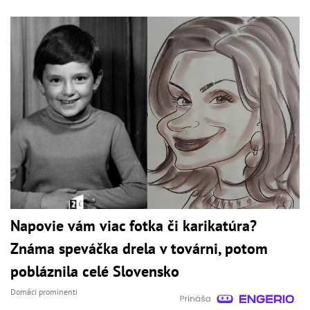
Napovie vám viac fotka či karikatúra?
Známa speváčka drela v továrni, potom
pobláznila celé Slovensko
Domáci prominenti