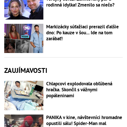
rodinná idylka! Zmenilo sa niečo?
Markizácky súťažiaci prerazil ďalšie
dno: Po kauze v šou... Ide na tom
zarábať!
ZAUJÍMAVOSTI
Chlapcovi explodovala obľúbená
hračka. Skončil s vážnymi
popáleninami
PANIKA v kine, návštevníci hromadne
opustili sálu! Spider-Man mal