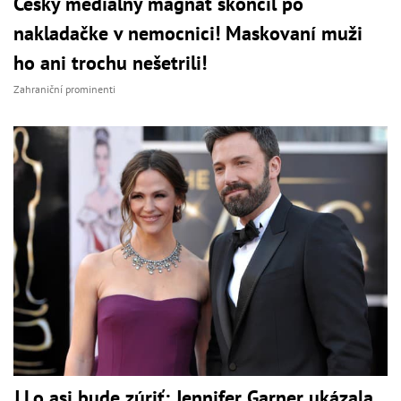
Český mediálny magnát skončil po
nakladačke v nemocnici! Maskovaní muži
ho ani trochu nešetrili!
Zahraniční prominenti
J.Lo asi bude zúriť: Jennifer Garner ukázala