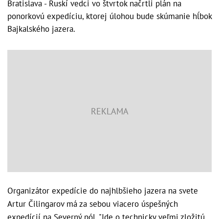
Bratislava - Ruskí vedci vo štvrtok načrtli plán na
ponorkovú expedíciu, ktorej úlohou bude skúmanie hĺbok
Bajkalského jazera.
Organizátor expedície do najhlbšieho jazera na svete
Artur Čilingarov má za sebou viacero úspešných
expedícií na Severný pól. "Ide o technicky veľmi zložitú