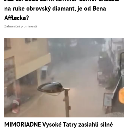
na ruke obrovský diamant, je od Bena
Afflecka?
Zahraniční prominenti
MIMORIADNE Vysoké Tatry zasiahli silné