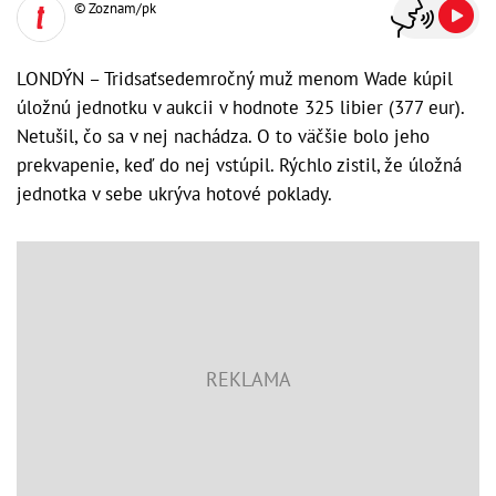
© Zoznam/pk
LONDÝN – Tridsaťsedemročný muž menom Wade kúpil
úložnú jednotku v aukcii v hodnote 325 libier (377 eur).
Netušil, čo sa v nej nachádza. O to väčšie bolo jeho
prekvapenie, keď do nej vstúpil. Rýchlo zistil, že úložná
jednotka v sebe ukrýva hotové poklady.