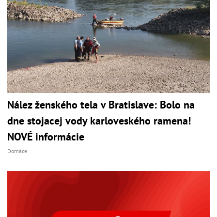
Nález ženského tela v Bratislave: Bolo na
dne stojacej vody karloveského ramena!
NOVÉ informácie
Domáce