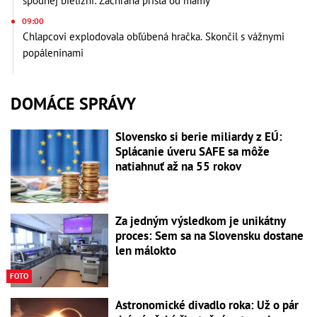
spodnej bielizni: Záchrana prišla od mamy
09:00
Chlapcovi explodovala obľúbená hračka. Skončil s vážnymi
popáleninami
DOMÁCE SPRÁVY
Slovensko si berie miliardy z EÚ:
Splácanie úveru SAFE sa môže
natiahnuť až na 55 rokov
Za jedným výsledkom je unikátny
proces: Sem sa na Slovensku dostane
len málokto
FOTO
Astronomické divadlo roka: Už o pár