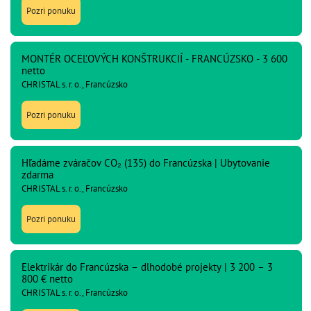
Pozri ponuku
MONTÉR OCEĽOVÝCH KONŠTRUKCIÍ - FRANCÚZSKO - 3 600
netto
CHRISTAL s. r. o., Francúzsko
Pozri ponuku
Hľadáme zváračov CO₂ (135) do Francúzska | Ubytovanie
zdarma
CHRISTAL s. r. o., Francúzsko
Pozri ponuku
Elektrikár do Francúzska – dlhodobé projekty | 3 200 – 3
800 € netto
CHRISTAL s. r. o., Francúzsko