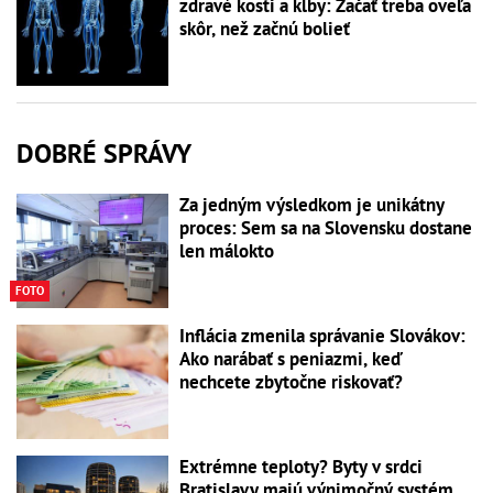
zdravé kosti a kĺby: Začať treba oveľa
skôr, než začnú bolieť
DOBRÉ SPRÁVY
Za jedným výsledkom je unikátny
proces: Sem sa na Slovensku dostane
len málokto
FOTO
Inflácia zmenila správanie Slovákov:
Ako narábať s peniazmi, keď
nechcete zbytočne riskovať?
Extrémne teploty? Byty v srdci
Bratislavy majú výnimočný systém,