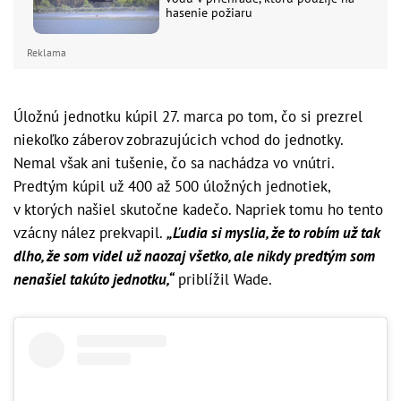
hasenie požiaru
Reklama
Úložnú jednotku kúpil 27. marca po tom, čo si prezrel
niekoľko záberov zobrazujúcich vchod do jednotky.
Nemal však ani tušenie, čo sa nachádza vo vnútri.
Predtým kúpil už 400 až 500 úložných jednotiek,
v ktorých našiel skutočne kadečo. Napriek tomu ho tento
vzácny nález prekvapil.
„Ľudia si myslia, že to robím už tak
dlho, že som videl už naozaj všetko, ale nikdy predtým som
nenašiel takúto jednotku,“
priblížil Wade.