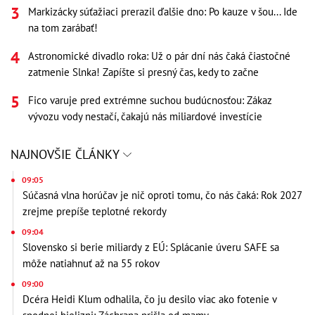
Markizácky súťažiaci prerazil ďalšie dno: Po kauze v šou... Ide
na tom zarábať!
Astronomické divadlo roka: Už o pár dní nás čaká čiastočné
zatmenie Slnka! Zapíšte si presný čas, kedy to začne
Fico varuje pred extrémne suchou budúcnosťou: Zákaz
vývozu vody nestačí, čakajú nás miliardové investície
NAJNOVŠIE ČLÁNKY
09:05
Súčasná vlna horúčav je nič oproti tomu, čo nás čaká: Rok 2027
zrejme prepíše teplotné rekordy
09:04
Slovensko si berie miliardy z EÚ: Splácanie úveru SAFE sa
môže natiahnuť až na 55 rokov
09:00
Dcéra Heidi Klum odhalila, čo ju desilo viac ako fotenie v