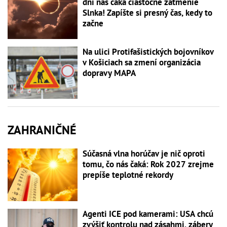
dní nás čaká čiastočné zatmenie
Slnka! Zapíšte si presný čas, kedy to
začne
Na ulici Protifašistických bojovníkov
v Košiciach sa zmení organizácia
dopravy MAPA
ZAHRANIČNÉ
Súčasná vlna horúčav je nič oproti
tomu, čo nás čaká: Rok 2027 zrejme
prepíše teplotné rekordy
Agenti ICE pod kamerami: USA chcú
zvýšiť kontrolu nad zásahmi, zábery