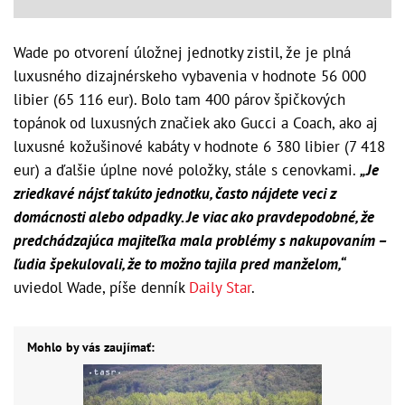
Wade po otvorení úložnej jednotky zistil, že je plná
luxusného dizajnérskeho vybavenia v hodnote 56 000
libier (65 116 eur). Bolo tam 400 párov špičkových
topánok od luxusných značiek ako Gucci a Coach, ako aj
luxusné kožušinové kabáty v hodnote 6 380 libier (7 418
eur) a ďalšie úplne nové položky, stále s cenovkami.
„Je
zriedkavé nájsť takúto jednotku, často nájdete veci z
domácnosti alebo odpadky. Je viac ako pravdepodobné, že
predchádzajúca majiteľka mala problémy s nakupovaním –
ľudia špekulovali, že to možno tajila pred manželom,“
uviedol Wade, píše denník
Daily Star
.
Mohlo by vás zaujímať: