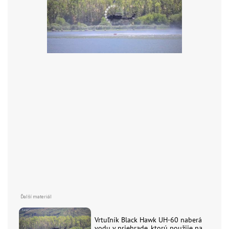
Vrtuľník Black Hawk UH-60 naberá
vodu v priehrade, ktorú použije na