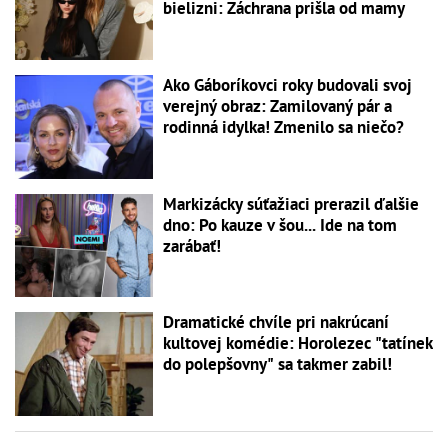
bielizni: Záchrana prišla od mamy
Ako Gáboríkovci roky budovali svoj
verejný obraz: Zamilovaný pár a
rodinná idylka! Zmenilo sa niečo?
Markizácky súťažiaci prerazil ďalšie
dno: Po kauze v šou... Ide na tom
zarábať!
Dramatické chvíle pri nakrúcaní
kultovej komédie: Horolezec "tatínek
do polepšovny" sa takmer zabil!