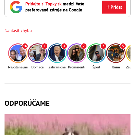
Pridajte si Topky.sk
medzi Vaše
Pridať
preferované zdroje na Google
Nahlásiť chybu
16
1
4
2
7
5
Najčítanejšie
Domáce
Zahraničné
Prominenti
Šport
Krimi
Zaují
ODPORÚČAME