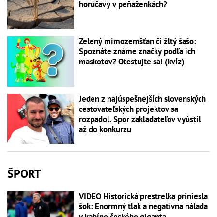
horúčavy v peňaženkách?
Zelený mimozemšťan či žltý šašo:
Spoznáte známe značky podľa ich
maskotov? Otestujte sa! (kvíz)
Jeden z najúspešnejších slovenských
cestovateľských projektov sa
rozpadol. Spor zakladateľov vyústil
až do konkurzu
ŠPORT
VIDEO Historická prestrelka priniesla
šok: Enormný tlak a negatívna nálada
v kabíne českého giganta