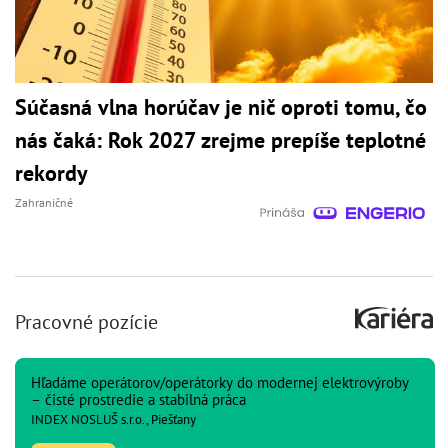
Súčasná vlna horúčav je nič oproti tomu, čo
nás čaká: Rok 2027 zrejme prepíše teplotné
rekordy
Zahraničné
Pracovné pozície
Hľadáme operátorov/operátorky do modernej elektrovýroby
– čisté prostredie a stabilná práca
INDEX NOSLUŠ s.r.o., Piešťany