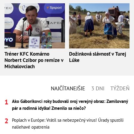
Tréner KFC Komárno
Dožinková slávnosť v Turej
Norbert Czibor po remíze v
Lúke
Michalovciach
NAJČÍTANEJŠIE
3 DNI
TÝŽDEŇ
Ako Gáboríkovci roky budovali svoj verejný obraz: Zamilovaný
pár a rodinná idylka! Zmenilo sa niečo?
Poplach v Európe: Vrátil sa nebezpečný vírus! Úrady spustili
naliehavé opatrenia