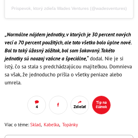
Príspevok, ktorý zdieľa Wades Ventures (@wadesventures)
„Normálne nájdem jednotky, v ktorých je 30 percent nových
vecí a 70 percent použitých, ale toto všetko bolo úplne nové.
Bol to taký úžasný zážitok, bol som šokovaný. Takéto
jednotky sú naozaj vzácne a špeciálne,“
dodal. Nie je si
istý, čo sa stala s predchádzajúcou majiteľkou. Domnieva
sa však, že jednoducho prišla o všetky peniaze alebo
umrela.
Tip na
4
Zdieľať
článok
Viac o téme:
Sklad
,
Kabelka
,
Topánky