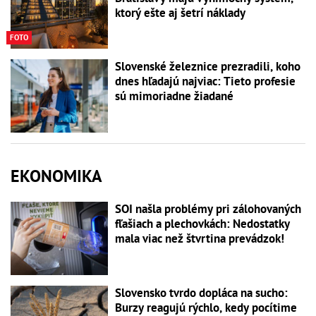
ktorý ešte aj šetrí náklady
FOTO
Slovenské železnice prezradili, koho
dnes hľadajú najviac: Tieto profesie
sú mimoriadne žiadané
EKONOMIKA
SOI našla problémy pri zálohovaných
fľašiach a plechovkách: Nedostatky
mala viac než štvrtina prevádzok!
Slovensko tvrdo dopláca na sucho:
Burzy reagujú rýchlo, kedy pocítime