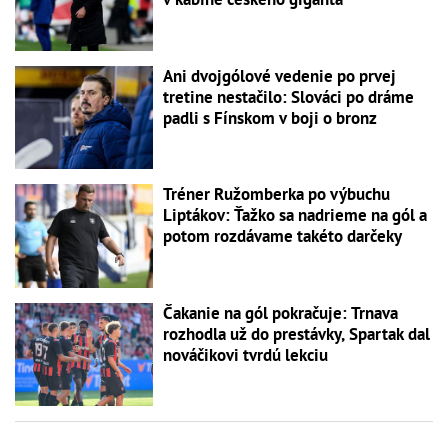
Ani dvojgólové vedenie po prvej
tretine nestačilo: Slováci po dráme
padli s Fínskom v boji o bronz
Tréner Ružomberka po výbuchu
Liptákov: Ťažko sa nadrieme na gól a
potom rozdávame takéto darčeky
Čakanie na gól pokračuje: Trnava
rozhodla už do prestávky, Spartak dal
nováčikovi tvrdú lekciu