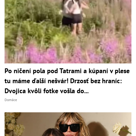
Po ničení pola pod Tatrami a kúpaní v plese
tu máme ďalší nešvár! Drzosť bez hraníc:
Dvojica kvôli fotke vošla do...
Domáce