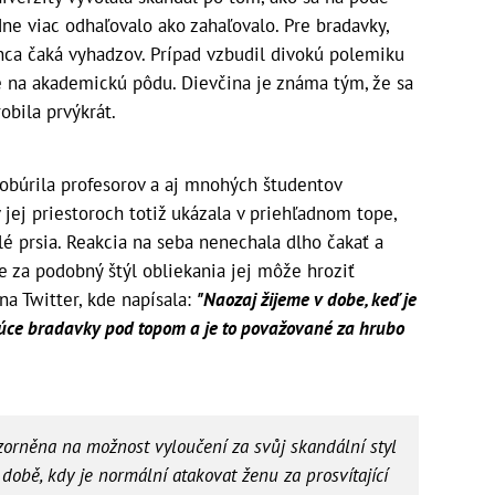
odne viac odhaľovalo ako zahaľovalo. Pre bradavky,
onca čaká vyhadzov. Prípad vzbudil divokú polemiku
é na akademickú pôdu. Dievčina je známa tým, že sa
obila prvýkrát.
pobúrila profesorov a aj mnohých študentov
 jej priestoroch totiž ukázala v priehľadnom tope,
elé prsia. Reakcia na seba nenechala dlho čakať a
e za podobný štýl obliekania jej môže hroziť
na Twitter, kde napísala:
"Naozaj žijeme v dobe, keď je
júce bradavky pod topom a je to považované za hrubo
zorněna na možnost vyloučení za svůj skandální styl
 době, kdy je normální atakovat ženu za prosvítající