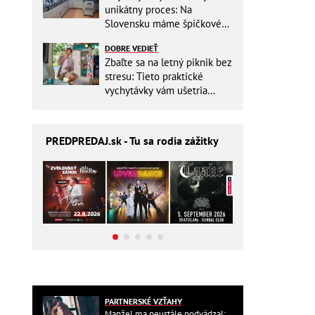
unikátny proces: Na
Slovensku máme špičkové
pracovisko
DOBRE VEDIEŤ
Zbaľte sa na letný piknik bez
stresu: Tieto praktické
vychytávky vám ušetria
miesto v batohu!
PREDPREDAJ
.sk - Tu sa rodia zážitky
PARTNERSKÉ VZŤAHY
Manžel ma neustále podvádzal: