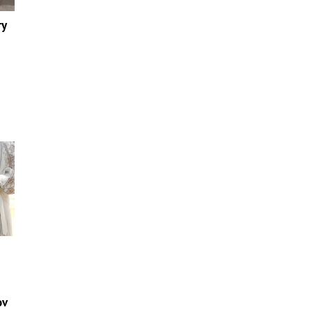
ry
ov