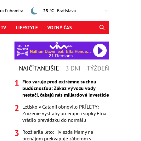
jtra Ľubomíra
23 °C
 TV
LIFESTYLE
VOĽNÝ ČAS
STREAM
NAŽIVO
Nathan Dawe feat. Ella Henderson
21 Reasons
NAJČÍTANEJŠIE
3 DNI
TÝŽDEŇ
Fico varuje pred extrémne suchou
budúcnosťou: Zákaz vývozu vody
nestačí, čakajú nás miliardové investície
Letisko v Catanii obnovilo PRÍLETY:
Zníženie výstrahy po erupcii sopky Etna
vrátilo prevádzku do normálu
Rozžiarila leto: Hviezda Mamy na
prenájom prekvapuje záberom v