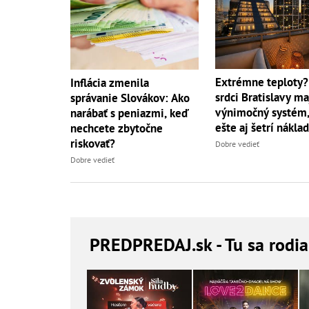
Extrémne teploty?
Inflácia zmenila
srdci Bratislavy ma
správanie Slovákov: Ako
výnimočný systém,
narábať s peniazmi, keď
ešte aj šetrí nákla
nechcete zbytočne
riskovať?
Dobre vedieť
Dobre vedieť
PREDPREDAJ
.sk - Tu sa rodi