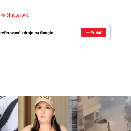
Eva šindlerová
referované zdroje na Google
Pridať