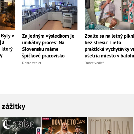
 Byty v
Za jedným výsledkom je
Zbaľte sa na letný pikn
jú
unikátny proces: Na
bez stresu: Tieto
 ktorý
Slovensku máme
praktické vychytávky 
dy
špičkové pracovisko
ušetria miesto v batoh
Dobre vedieť
Dobre vedieť
a zážitky