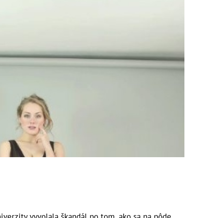
verzity vyvolala škandál po tom, ako sa na pôde