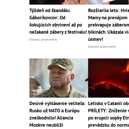
Týždeň od škandálu
Rozžiarila leto: Hv
Gáboríkovcov: Od
Mamy na prenájom
šokujúcich obvinení až po
prekvapuje záberom
nečakané zábery z festivalu!
bikinách. Ukázala vi
úsmev!
Domáci prominenti
Domáci prominenti
Desivé vyhlásenie veliteľa:
Letisko v Catanii o
Rusko už NATO a Európu
PRÍLETY: Zníženie 
zneškodnilo! Aliancia
po erupcii sopky Etn
Moskve neublíži
prevádzku do norm