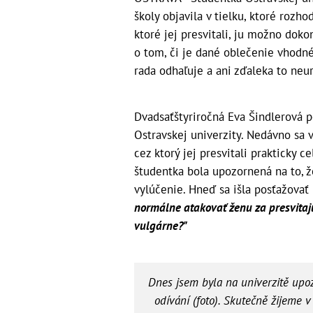
školy objavila v tielku, ktoré rozh
ktoré jej presvitali, ju možno dok
o tom, či je dané oblečenie vhodn
rada odhaľuje a ani zďaleka to neur
Dvadsaťštyriročná Eva Šindlerová 
Ostravskej univerzity. Nedávno sa v
cez ktorý jej presvitali prakticky c
študentka bola upozornená na to, ž
vylúčenie. Hneď sa išla posťažovať 
normálne atakovať ženu za presvita
vulgárne?"
Dnes jsem byla na univerzitě upo
odívání (foto). Skutečně žijeme v