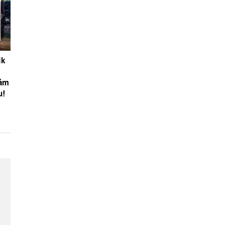
ik
vám
u!