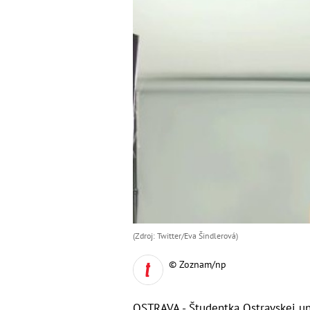
(Zdroj: Twitter/Eva Šindlerová)
© Zoznam/np
OSTRAVA - Študentka Ostravskej uni