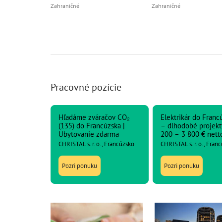
Zahraničné
Zahraničné
Pracovné pozície
Hľadáme zváračov CO₂
Elektrikár do Franc
(135) do Francúzska |
– dlhodobé projekt
Ubytovanie zdarma
200 – 3 800 € nett
CHRISTAL s. r. o., Francúzsko
CHRISTAL s. r. o., Fran
Pozri ponuku
Pozri ponuku