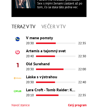
Sex s inými ženami zastavil až po
tom, čo sa stala táto jedna vec
TERAZ V TV
VEČER V TV
V mene pomsty
20:30
22:35
Artemis a tajomný svet
20:40
22:30
Old Surehand
20:30
22:00
Láska s výstrahou
20:30
22:40
Lara Croft - Tomb Raider: Kolíska života
20:10
22:35
Navoľ stanice
Celý program