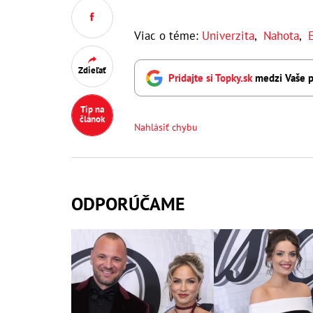
Viac o téme:
Univerzita
,
Nahota
,
Zdieľať
Pridajte si Topky.sk
medzi Vaše p
Tip na
článok
Nahlásiť chybu
ODPORÚČAME