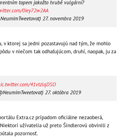
rentním topem jakožto hrubě vulgární?
twitter.com/0iey72w2AA
@NeumimTweetovat)
27. novembra 2019
u, v ktorej sa jedni pozastavujú nad tým, že mohlo
pôdu v niečom tak odhaľujúcom, druhí, naopak, ju za
ic.twitter.com/41vtzlqDSO
(@NeumimTweetovat)
27. októbra 2019
portálu Extra.cz prípadom oficiálne nezaoberá,
Niektorí užívatelia už preto Šindlerovú obvinili z
upútala pozornosť.