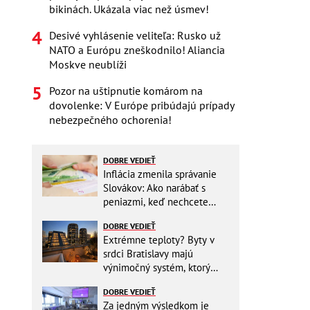
bikinách. Ukázala viac než úsmev!
Desivé vyhlásenie veliteľa: Rusko už
NATO a Európu zneškodnilo! Aliancia
Moskve neublíži
Pozor na uštipnutie komárom na
dovolenke: V Európe pribúdajú prípady
nebezpečného ochorenia!
DOBRE VEDIEŤ
Inflácia zmenila správanie
Slovákov: Ako narábať s
peniazmi, keď nechcete
zbytočne riskovať?
DOBRE VEDIEŤ
Extrémne teploty? Byty v
srdci Bratislavy majú
výnimočný systém, ktorý
ešte aj šetrí náklady
DOBRE VEDIEŤ
Za jedným výsledkom je