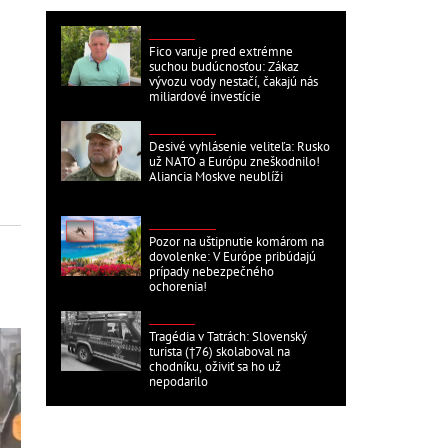
DOMÁCE
Fico varuje pred extrémne
suchou budúcnosťou: Zákaz
vývozu vody nestačí, čakajú nás
miliardové investície
ZAHRANIČNÉ
Desivé vyhlásenie veliteľa: Rusko
už NATO a Európu zneškodnilo!
Aliancia Moskve neublíži
ZAHRANIČNÉ
Pozor na uštipnutie komárom na
dovolenke: V Európe pribúdajú
prípady nebezpečného
ochorenia!
DOMÁCE
Tragédia v Tatrách: Slovenský
turista (†76) skolaboval na
chodníku, oživiť sa ho už
nepodarilo