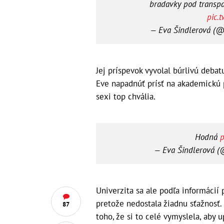
bradavky pod transpa
pic.
— Eva Šindlerová (
Jej príspevok vyvolal búrlivú debat
Eve napadnúť prísť na akademickú 
sexi top chvália.
Hodná
p
— Eva Šindlerová 
Univerzita sa ale podľa informácií 
pretože nedostala žiadnu sťažnosť. 
87
toho, že si to celé vymyslela, aby 