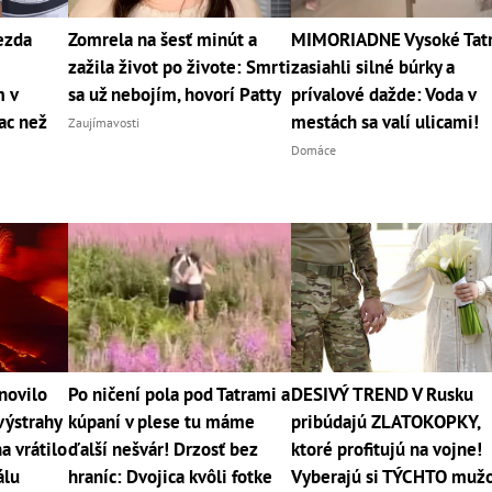
iezda
Zomrela na šesť minút a
MIMORIADNE Vysoké Tat
zažila život po živote: Smrti
zasiahli silné búrky a
 v
sa už nebojím, hovorí Patty
prívalové dažde: Voda v
ac než
mestách sa valí ulicami!
Zaujímavosti
Domáce
bnovilo
Po ničení pola pod Tatrami a
DESIVÝ TREND V Rusku
výstrahy
kúpaní v plese tu máme
pribúdajú ZLATOKOPKY,
a vrátilo
ďalší nešvár! Drzosť bez
ktoré profitujú na vojne!
álu
hraníc: Dvojica kvôli fotke
Vyberajú si TÝCHTO muž