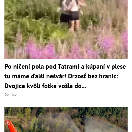
Po ničení pola pod Tatrami a kúpaní v plese
tu máme ďalší nešvár! Drzosť bez hraníc:
Dvojica kvôli fotke vošla do...
Domáce