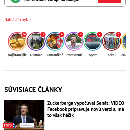
Nahlásiť chybu
16
3
6
4
7
3
Najčítanejšie
Domáce
Zahraničné
Prominenti
Šport
Krimi
Zaují
SÚVISIACE ČLÁNKY
Zuckerberga vypočúval Senát: VIDEO
Facebook pripravuje novú verziu, má
to však háčik
FOTO