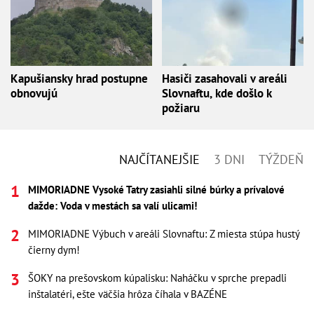
Kapušiansky hrad postupne
Hasiči zasahovali v areáli
obnovujú
Slovnaftu, kde došlo k
požiaru
NAJČÍTANEJŠIE
3 DNI
TÝŽDEŇ
MIMORIADNE Vysoké Tatry zasiahli silné búrky a prívalové
dažde: Voda v mestách sa valí ulicami!
MIMORIADNE Výbuch v areáli Slovnaftu: Z miesta stúpa hustý
čierny dym!
ŠOKY na prešovskom kúpalisku: Naháčku v sprche prepadli
inštalatéri, ešte väčšia hrôza číhala v BAZÉNE