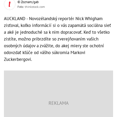
© Zoznam/gab
Foto
: thinkstock.com
AUCKLAND - Novozélandský reportér Nick Whigham
zisťoval, koľko informácií si o vás zapamätá sociálna sieť
a aké je jednoduché sa k nim dopracovať. Keď to všetko
zistíte, možno pribrzdíte so zverejňovaním vašich
osobných údajov a zvážite, do akej miery ste ochotní
odovzdať kľúče od vášho súkromia Markovi
Zuckerbergovi.