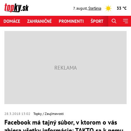
33 °C
7. august
,
Štefánia
DOMÁCE
ZAHRANIČNÉ
PROMINENTI
ŠPORT
ZAUJÍMAV
28.3.2018 13:02
Topky
Zaujímavosti
Facebook má tajný súbor, v ktorom o vás
zbiera všetky informácie: TAKTO sa k nemu