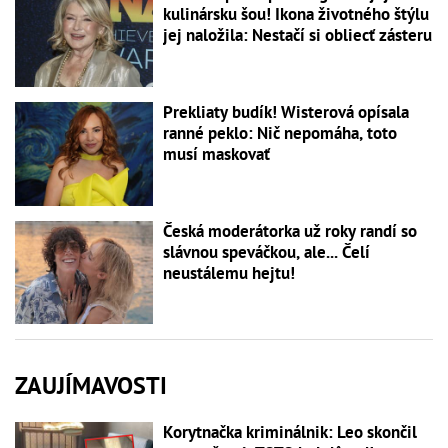
kulinársku šou! Ikona životného štýlu
jej naložila: Nestačí si obliecť zásteru
Prekliaty budík! Wisterová opísala
ranné peklo: Nič nepomáha, toto
musí maskovať
Česká moderátorka už roky randí so
slávnou speváčkou, ale... Čelí
neustálemu hejtu!
ZAUJÍMAVOSTI
Korytnačka kriminálnik: Leo skončil