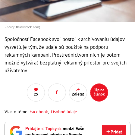
(Zdroj: thinkstock.com)
Spoločnosť Facebook svoj postoj k archivovaniu údajov
vysvetľuje tým, že údaje sú použité na podporu
reklamných kampaní. Prostredníctvom nich je potom
možné vytvárať bezplatný reklamný priestor pre svojich
užívateľov.
Tip na
25
Zdieľať
článok
Viac o téme:
Facebook
,
Osobné údaje
Pridajte si Topky.sk
medzi Vaše
Pridať
preferované zdroje na Google