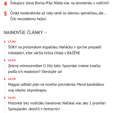
Šokujúce slová Borisa Prša: Nikdy viac na dovolenku s rodičmi!
Česká moderátorka už roky randí so slávnou speváčkou, ale...
Čelí neustálemu hejtu!
NAJNOVŠIE ČLÁNKY
17:00
ŠOKY na prešovskom kúpalisku: Naháčku v sprche prepadli
inštalatéri, ešte väčšia hrôza číhala v BAZÉNE
16:59
Zelený mimozemšťan či žltý šašo: Spoznáte známe značky
podľa ich maskotov? Otestujte sa!
16:58
Magyar odhalil plán na nového prezidenta: Mená kandidátov
vraj nikoho neprekvapia
16:45
Motorkár bez vodičáku havaroval: Nafúkal viac ako 2 promile!
Spolujazdec skončil v nemocnici