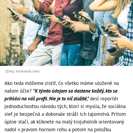
(Zdroj: thinkstock.com)
Ako teda môžeme zistiť, čo všetko máme uložené na
našom účte?
"K týmto údajom sa dostane každý, kto sa
prihlási na váš profil. Nie je to nič zložité,"
desí reportér
jednoduchosťou návodu tých, ktorí si myslia, že sociálna
sieť je bezpečná a dokonale stráži ich tajomstvá. Pritom
úplne stačí, ak kliknete na malý trojuholník orientovaný
nadol v pravom hornom rohu a potom na položku