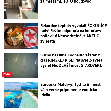
za mrežami, TOTO bol dôvod!
Rekordné teploty vyvolali ŠOKUJÚCE
rady! Režim odporúča na horúčavy
polievku! Neuveriteľné, z AKÉHO
zvierata
Sucho na Dunaji odhalilo zázrak z
čias RÍMSKEJ RÍŠE! Na svetlo sveta
vyšiel NAJDLHŠÍ most STAROVEKU
FOTO
Európske Maldivy: Týchto 6 miest
vám verne pripomenie exotickú
idylku