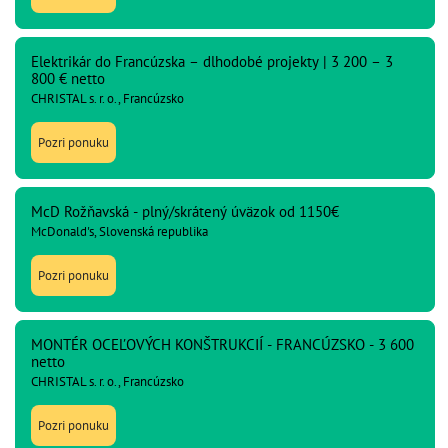
Elektrikár do Francúzska – dlhodobé projekty | 3 200 – 3
800 € netto
CHRISTAL s. r. o., Francúzsko
Pozri ponuku
McD Rožňavská - plný/skrátený úväzok od 1150€
McDonald's, Slovenská republika
Pozri ponuku
MONTÉR OCEĽOVÝCH KONŠTRUKCIÍ - FRANCÚZSKO - 3 600
netto
CHRISTAL s. r. o., Francúzsko
Pozri ponuku