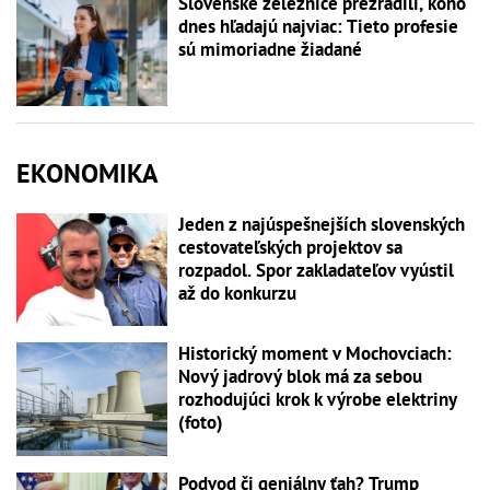
Slovenské železnice prezradili, koho
dnes hľadajú najviac: Tieto profesie
sú mimoriadne žiadané
EKONOMIKA
Jeden z najúspešnejších slovenských
cestovateľských projektov sa
rozpadol. Spor zakladateľov vyústil
až do konkurzu
Historický moment v Mochovciach:
Nový jadrový blok má za sebou
rozhodujúci krok k výrobe elektriny
(foto)
Podvod či geniálny ťah? Trump