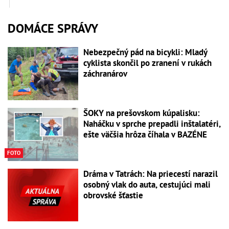
DOMÁCE SPRÁVY
Nebezpečný pád na bicykli: Mladý
cyklista skončil po zranení v rukách
záchranárov
ŠOKY na prešovskom kúpalisku:
Naháčku v sprche prepadli inštalatéri,
ešte väčšia hrôza číhala v BAZÉNE
FOTO
Dráma v Tatrách: Na priecestí narazil
osobný vlak do auta, cestujúci mali
obrovské šťastie