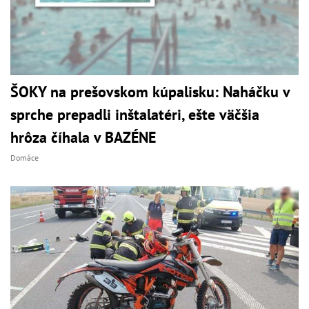
ŠOKY na prešovskom kúpalisku: Naháčku v
sprche prepadli inštalatéri, ešte väčšia
hrôza číhala v BAZÉNE
Domáce