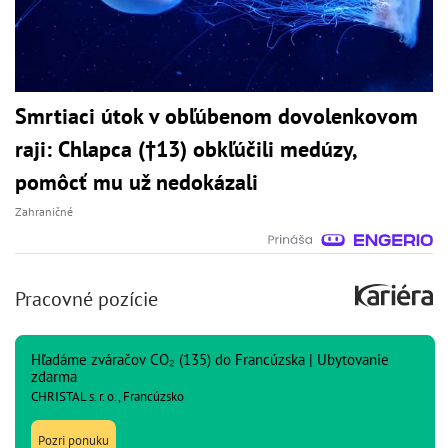
Smrtiaci útok v obľúbenom dovolenkovom
raji: Chlapca (†13) obkľúčili medúzy,
pomôcť mu už nedokázali
Zahraničné
Pracovné pozície
Hľadáme zváračov CO₂ (135) do Francúzska | Ubytovanie
zdarma
CHRISTAL s. r. o., Francúzsko
Pozri ponuku