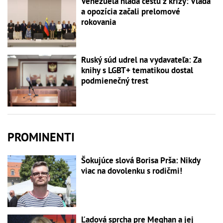
Venezuela hľadá cestu z krízy: Vláda
a opozícia začali prelomové
rokovania
Ruský súd udrel na vydavateľa: Za
knihy s LGBT+ tematikou dostal
podmienečný trest
PROMINENTI
Šokujúce slová Borisa Prša: Nikdy
viac na dovolenku s rodičmi!
Ľadová sprcha pre Meghan a jej