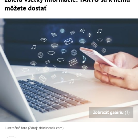
môžete dostať
Zobraziť galériu
(3)
Ilustračné foto (Zdroj: thinkstock.com)