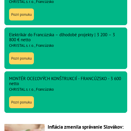
CHRISTAL s. r. o., Francúzsko
Pozri ponuku
Elektrikár do Francúzska – dlhodobé projekty | 3 200 – 3
800 € netto
CHRISTAL s. r. o., Francúzsko
Pozri ponuku
MONTÉR OCEĽOVÝCH KONŠTRUKCIÍ - FRANCÚZSKO - 3 600
netto
CHRISTAL s. r. o., Francúzsko
Pozri ponuku
Inflácia zmenila správanie Slovákov: