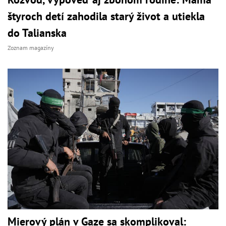
štyroch detí zahodila starý život a utiekla
do Talianska
Zoznam magazíny
Mierový plán v Gaze sa skomplikoval: