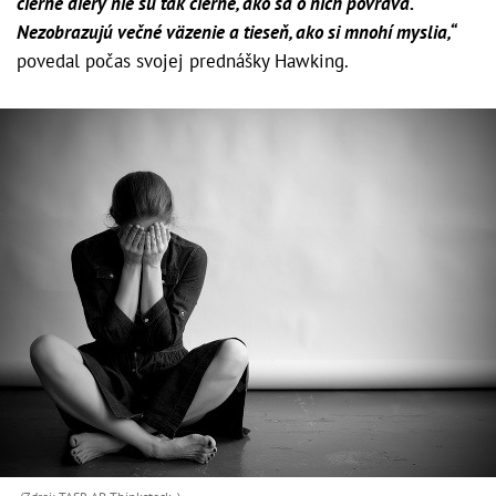
čierne diery nie sú tak čierne, ako sa o nich povráva.
Nezobrazujú večné väzenie a tieseň, ako si mnohí myslia,“
povedal počas svojej prednášky Hawking.