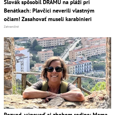
Slovák spôsobil DRÁMU na pláži pri
Benátkach: Plavčíci neverili vlastným
očiam! Zasahovať museli karabinieri
Zahraničné
Rozvod, výpoveď aj zbohom rodine: Mama