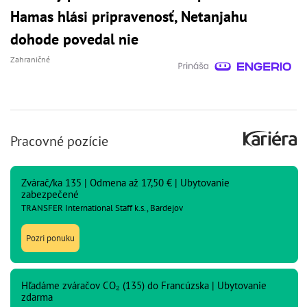
Hamas hlási pripravenosť, Netanjahu
dohode povedal nie
Zahraničné
Pracovné pozície
Zvárač/ka 135 | Odmena až 17,50 € | Ubytovanie
zabezpečené
TRANSFER International Staff k.s., Bardejov
Pozri ponuku
Hľadáme zváračov CO₂ (135) do Francúzska | Ubytovanie
zdarma