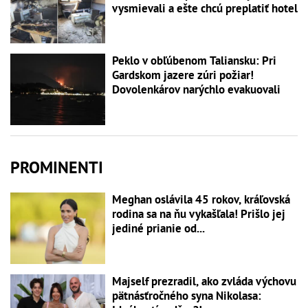
vysmievali a ešte chcú preplatiť hotel
Peklo v obľúbenom Taliansku: Pri
Gardskom jazere zúri požiar!
Dovolenkárov narýchlo evakuovali
PROMINENTI
Meghan oslávila 45 rokov, kráľovská
rodina sa na ňu vykašľala! Prišlo jej
jediné prianie od...
Majself prezradil, ako zvláda výchovu
pätnásťročného syna Nikolasa: