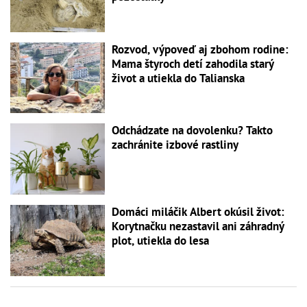
Rozvod, výpoveď aj zbohom rodine:
Mama štyroch detí zahodila starý
život a utiekla do Talianska
Odchádzate na dovolenku? Takto
zachránite izbové rastliny
Domáci miláčik Albert okúsil život:
Korytnačku nezastavil ani záhradný
plot, utiekla do lesa