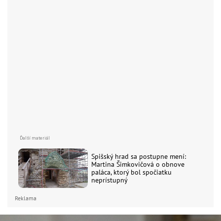
Spišský hrad sa postupne mení:
Martina Šimkovičová o obnove
paláca, ktorý bol spočiatku
neprístupný
Reklama