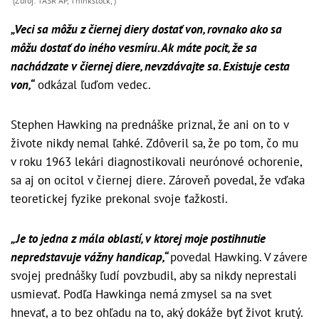
(Zdroj: TASR AP, Thinkstock, )
„Veci sa môžu z čiernej diery dostať von, rovnako ako sa
môžu dostať do iného vesmíru. Ak máte pocit, že sa
nachádzate v čiernej diere, nevzdávajte sa. Existuje cesta
von,“
odkázal ľuďom vedec.
Stephen Hawking na prednáške priznal, že ani on to v
živote nikdy nemal ľahké. Zdôveril sa, že po tom, čo mu
v roku 1963 lekári diagnostikovali neurónové ochorenie,
sa aj on ocitol v čiernej diere. Zároveň povedal, že vďaka
teoretickej fyzike prekonal svoje ťažkosti.
„Je to jedna z mála oblastí, v ktorej moje postihnutie
nepredstavuje vážny handicap,“
povedal Hawking. V závere
svojej prednášky ľudí povzbudil, aby sa nikdy neprestali
usmievať. Podľa Hawkinga nemá zmysel sa na svet
hnevať, a to bez ohľadu na to, aký dokáže byť život krutý.