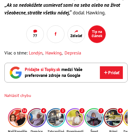
„Ak sa nedokážete usmievať sami na seba alebo na život
všeobecne, stratíte všetku nádej,“
dodal Hawking.
Tip na
77
Zdieľať
článok
Viac o téme:
Londýn
,
Hawking
,
Depresia
Pridajte si Topky.sk
medzi Vaše
Pridať
preferované zdroje na Google
Nahlásiť chybu
16
4
3
2
7
4
Najčítanejšie
Domáce
Zahraničné
Prominenti
Šport
Krimi
Zaují