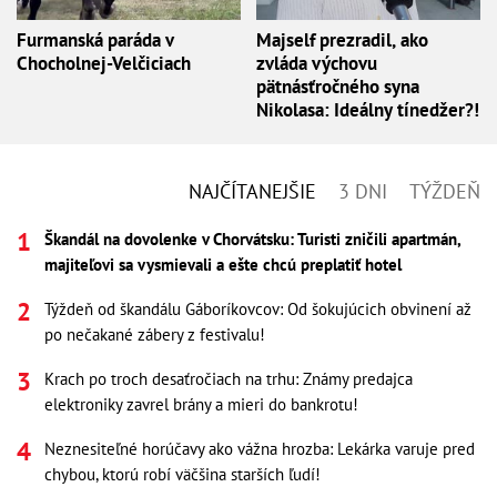
Furmanská paráda v
Majself prezradil, ako
Chocholnej-Velčiciach
zvláda výchovu
pätnásťročného syna
Nikolasa: Ideálny tínedžer?!
NAJČÍTANEJŠIE
3 DNI
TÝŽDEŇ
Škandál na dovolenke v Chorvátsku: Turisti zničili apartmán,
majiteľovi sa vysmievali a ešte chcú preplatiť hotel
Týždeň od škandálu Gáboríkovcov: Od šokujúcich obvinení až
po nečakané zábery z festivalu!
Krach po troch desaťročiach na trhu: Známy predajca
elektroniky zavrel brány a mieri do bankrotu!
Neznesiteľné horúčavy ako vážna hrozba: Lekárka varuje pred
chybou, ktorú robí väčšina starších ľudí!