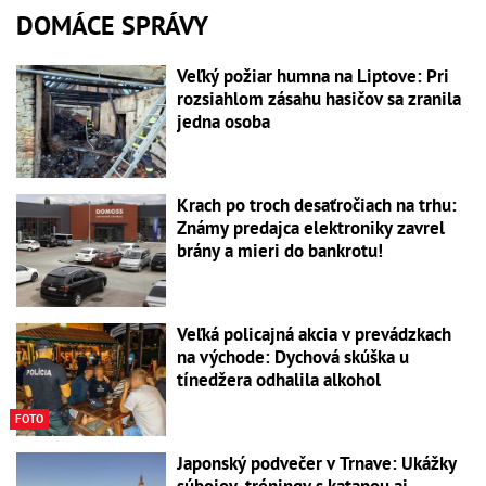
DOMÁCE SPRÁVY
Veľký požiar humna na Liptove: Pri
rozsiahlom zásahu hasičov sa zranila
jedna osoba
Krach po troch desaťročiach na trhu:
Známy predajca elektroniky zavrel
brány a mieri do bankrotu!
Veľká policajná akcia v prevádzkach
na východe: Dychová skúška u
tínedžera odhalila alkohol
FOTO
Japonský podvečer v Trnave: Ukážky
súbojov, tréningy s katanou aj