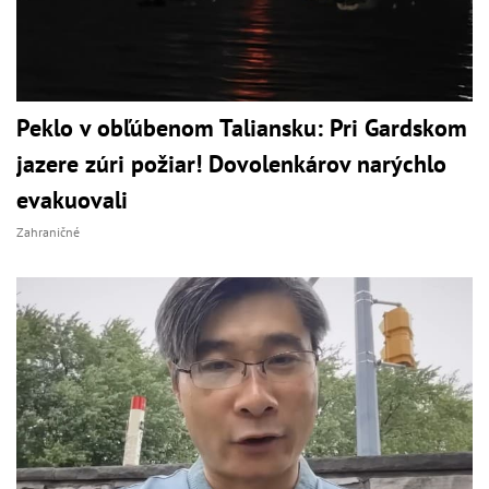
Peklo v obľúbenom Taliansku: Pri Gardskom
jazere zúri požiar! Dovolenkárov narýchlo
evakuovali
Zahraničné