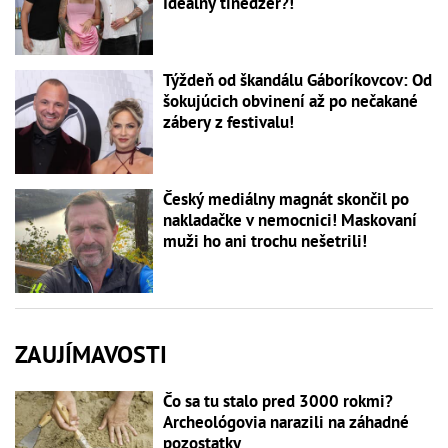
Ideálny tínedžer?!
Týždeň od škandálu Gáboríkovcov: Od
šokujúcich obvinení až po nečakané
zábery z festivalu!
Český mediálny magnát skončil po
nakladačke v nemocnici! Maskovaní
muži ho ani trochu nešetrili!
ZAUJÍMAVOSTI
Čo sa tu stalo pred 3000 rokmi?
Archeológovia narazili na záhadné
pozostatky