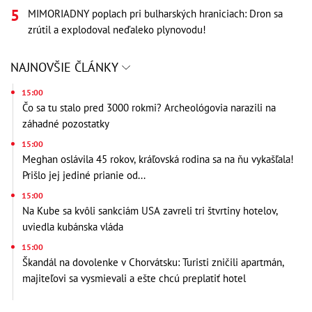
MIMORIADNY poplach pri bulharských hraniciach: Dron sa
zrútil a explodoval neďaleko plynovodu!
NAJNOVŠIE ČLÁNKY
15:00
Čo sa tu stalo pred 3000 rokmi? Archeológovia narazili na
záhadné pozostatky
15:00
Meghan oslávila 45 rokov, kráľovská rodina sa na ňu vykašľala!
Prišlo jej jediné prianie od...
15:00
Na Kube sa kvôli sankciám USA zavreli tri štvrtiny hotelov,
uviedla kubánska vláda
15:00
Škandál na dovolenke v Chorvátsku: Turisti zničili apartmán,
majiteľovi sa vysmievali a ešte chcú preplatiť hotel