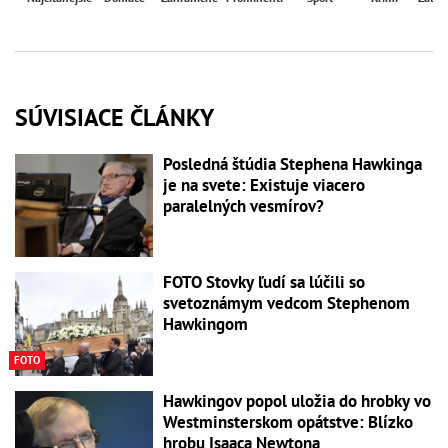
SÚVISIACE ČLÁNKY
Posledná štúdia Stephena Hawkinga
je na svete: Existuje viacero
paralelných vesmírov?
FOTO Stovky ľudí sa lúčili so
svetoznámym vedcom Stephenom
Hawkingom
FOTO
Hawkingov popol uložia do hrobky vo
Westminsterskom opátstve: Blízko
hrobu Isaaca Newtona