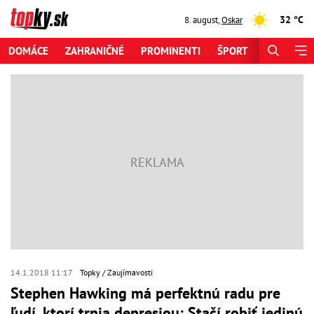
32 °C
8. august
,
Oskar
DOMÁCE
ZAHRANIČNÉ
PROMINENTI
ŠPORT
ZAUJÍMAV
14.1.2018 11:17
Topky
Zaujímavosti
Stephen Hawking má perfektnú radu pre
ľudí, ktorí trpia depresiou: Stačí robiť jedinú