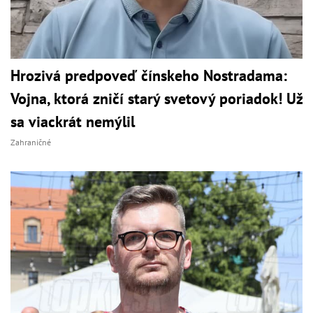
Hrozivá predpoveď čínskeho Nostradama:
Vojna, ktorá zničí starý svetový poriadok! Už
sa viackrát nemýlil
Zahraničné