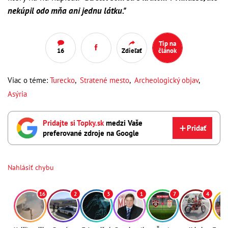
nekúpil odo mňa ani jednu látku."
Tip na
16
Zdieľať
článok
Viac o téme:
Turecko
,
Stratené mesto
,
Archeologický objav
,
Asýria
Pridajte si Topky.sk
medzi Vaše
Pridať
preferované zdroje na Google
Nahlásiť chybu
16
2
3
1
7
4