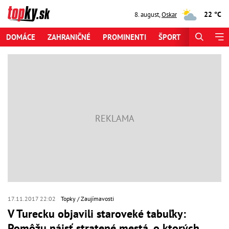
22 °C
8. august
,
Oskar
DOMÁCE
ZAHRANIČNÉ
PROMINENTI
ŠPORT
ZAUJÍMAV
17.11.2017 22:02
Topky
Zaujímavosti
V Turecku objavili staroveké tabuľky:
Pomôžu nájsť stratené mestá, o ktorých