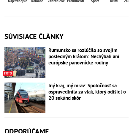
Najčítanejšie
Domáce
Zahraničné
Prominenti
Šport
Krimi
Zaují
SÚVISIACE ČLÁNKY
Rumunsko sa rozlúčilo so svojím
posledným kráľom: Nechýbali ani
európske panovnícke rodiny
FOTO
Iný kraj, iný mrav: Spoločnosť sa
ospravedlnila za vlak, ktorý odišiel o
20 sekúnd skôr
ODPORÚČAME