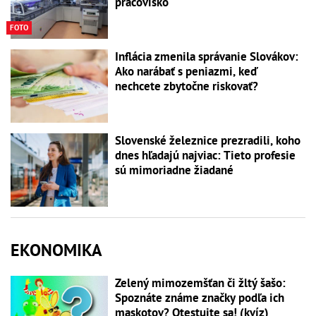
pracovisko
FOTO
Inflácia zmenila správanie Slovákov:
Ako narábať s peniazmi, keď
nechcete zbytočne riskovať?
Slovenské železnice prezradili, koho
dnes hľadajú najviac: Tieto profesie
sú mimoriadne žiadané
EKONOMIKA
Zelený mimozemšťan či žltý šašo:
Spoznáte známe značky podľa ich
maskotov? Otestujte sa! (kvíz)