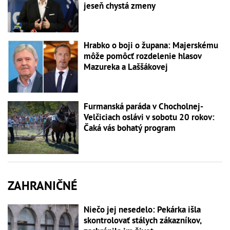
jeseň chystá zmeny
Hrabko o boji o župana: Majerskému
môže pomôcť rozdelenie hlasov
Mazureka a Laššákovej
Furmanská paráda v Chocholnej-
Velčiciach oslávi v sobotu 20 rokov:
Čaká vás bohatý program
ZAHRANIČNÉ
Niečo jej nesedelo: Pekárka išla
skontrolovať stálych zákazníkov,