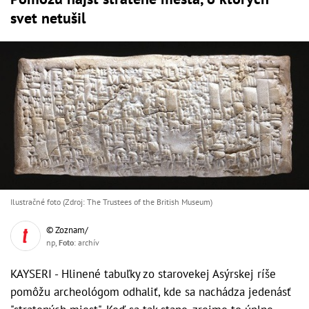
svet netušil
Ilustračné foto (Zdroj: The Trustees of the British Museum)
© Zoznam/
np,
Foto
: archív
KAYSERI - Hlinené tabuľky zo starovekej Asýrskej ríše
pomôžu archeológom odhaliť, kde sa nachádza jedenásť