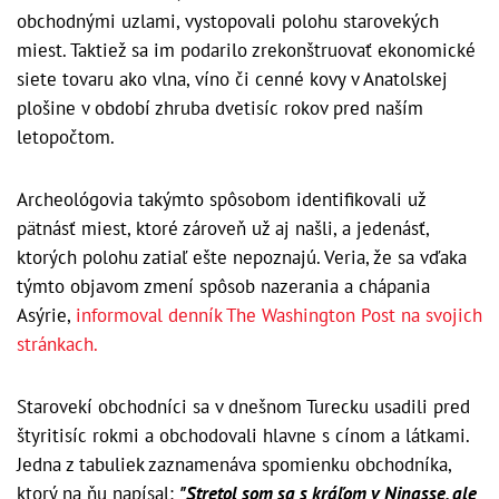
obchodnými uzlami, vystopovali polohu starovekých
miest. Taktiež sa im podarilo zrekonštruovať ekonomické
siete tovaru ako vlna, víno či cenné kovy v Anatolskej
plošine v období zhruba dvetisíc rokov pred naším
letopočtom.
Archeológovia takýmto spôsobom identifikovali už
pätnásť miest, ktoré zároveň už aj našli, a jedenásť,
ktorých polohu zatiaľ ešte nepoznajú. Veria, že sa vďaka
týmto objavom zmení spôsob nazerania a chápania
Asýrie,
informoval denník The Washington Post na svojich
stránkach.
Starovekí obchodníci sa v dnešnom Turecku usadili pred
štyritisíc rokmi a obchodovali hlavne s cínom a látkami.
Jedna z tabuliek zaznamenáva spomienku obchodníka,
ktorý na ňu napísal:
"Stretol som sa s kráľom v Ninasse, ale