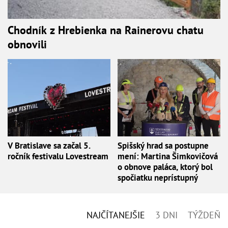
Chodník z Hrebienka na Rainerovu chatu
obnovili
V Bratislave sa začal 5.
Spišský hrad sa postupne
ročník festivalu Lovestream
mení: Martina Šimkovičová
o obnove paláca, ktorý bol
spočiatku neprístupný
NAJČÍTANEJŠIE
3 DNI
TÝŽDEŇ