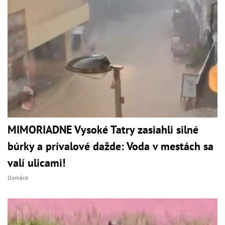
MIMORIADNE Vysoké Tatry zasiahli silné
búrky a prívalové dažde: Voda v mestách sa
valí ulicami!
Domáce