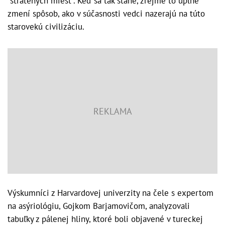
"stratených miest". Keď sa tak stane, zrejme to úplne
zmení spôsob, ako v súčasnosti vedci nazerajú na túto
starovekú civilizáciu.
Výskumníci z Harvardovej univerzity na čele s expertom
na asýriológiu, Gojkom Barjamovičom, analyzovali
tabuľky z pálenej hliny, ktoré boli objavené v tureckej