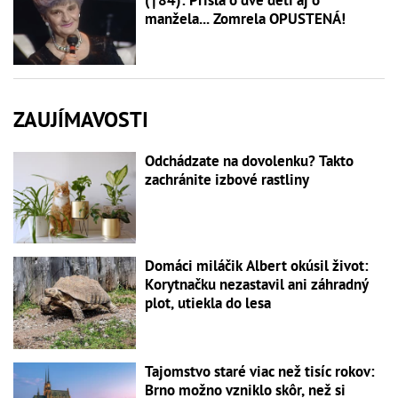
(†84): Prišla o dve deti aj o
manžela... Zomrela OPUSTENÁ!
ZAUJÍMAVOSTI
Odchádzate na dovolenku? Takto
zachránite izbové rastliny
Domáci miláčik Albert okúsil život:
Korytnačku nezastavil ani záhradný
plot, utiekla do lesa
Tajomstvo staré viac než tisíc rokov:
Brno možno vzniklo skôr, než si