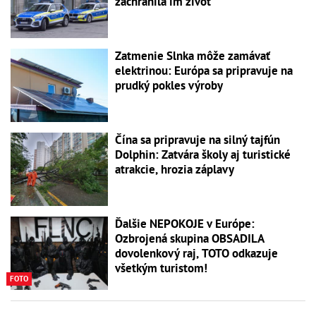
zachránila im život
Zatmenie Slnka môže zamávať
elektrinou: Európa sa pripravuje na
prudký pokles výroby
Čína sa pripravuje na silný tajfún
Dolphin: Zatvára školy aj turistické
atrakcie, hrozia záplavy
Ďalšie NEPOKOJE v Európe:
Ozbrojená skupina OBSADILA
dovolenkový raj, TOTO odkazuje
všetkým turistom!
FOTO