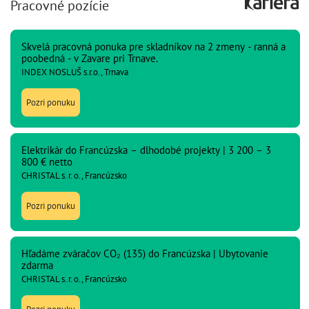
Pracovné pozície
Skvelá pracovná ponuka pre skladníkov na 2 zmeny - ranná a
poobedná - v Zavare pri Trnave.
INDEX NOSLUŠ s.r.o., Trnava
Pozri ponuku
Elektrikár do Francúzska – dlhodobé projekty | 3 200 – 3
800 € netto
CHRISTAL s. r. o., Francúzsko
Pozri ponuku
Hľadáme zváračov CO₂ (135) do Francúzska | Ubytovanie
zdarma
CHRISTAL s. r. o., Francúzsko