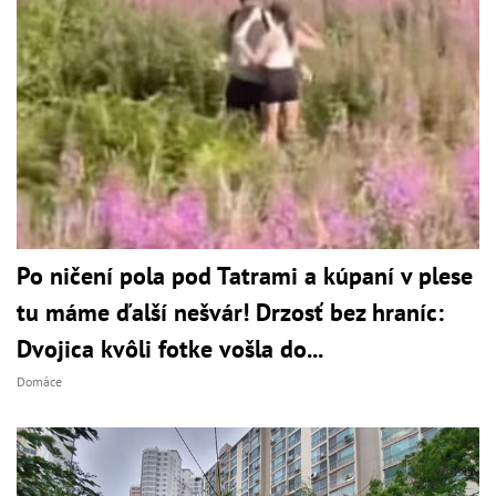
Po ničení pola pod Tatrami a kúpaní v plese
tu máme ďalší nešvár! Drzosť bez hraníc:
Dvojica kvôli fotke vošla do...
Domáce