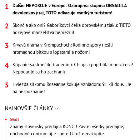
Ďalšie NEPOKOJE v Európe: Ozbrojená skupina OBSADILA
dovolenkový raj, TOTO odkazuje všetkým turistom!
Skončia ako oni? Gáboríkovci čelia obrovskému tlaku: TIETO
hokejové manželstvá neprežili!
Krvavá dráma v Krompachoch: Rodinné spory riešili
hromadnou bitkou s lopatami a nožom!
Kúpanie sa skončilo tragédiou: Chlapca popŕhlila morská osa!
Nepodarilo sa ho zachrániť
Hviezda sitkomu Roseanne šokuje vzhľadom: 91 kíl dole... Je
na nespoznanie!
NAJNOVŠIE ČLÁNKY
09:01
Známy slovenský predajca KONČÍ! Zavrel všetky predajne,
obchodné centrum aj e-shop: TU už nenakúpite