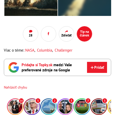
Tip na
28
Zdieľať
článok
Viac o téme:
NASA
,
Columbia
,
Challenger
Pridajte si Topky.sk
medzi Vaše
Pridať
preferované zdroje na Google
Nahlásiť chybu
16
5
2
3
7
5