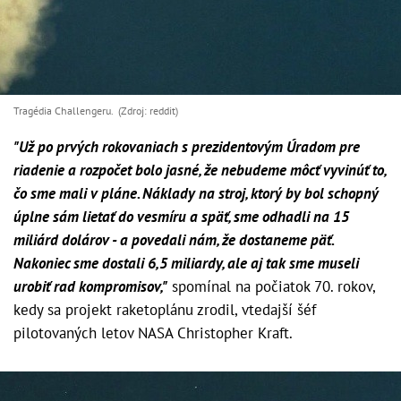
Tragédia Challengeru. (Zdroj: reddit)
"Už po prvých rokovaniach s prezidentovým Úradom pre
riadenie a rozpočet bolo jasné, že nebudeme môcť vyvinúť to,
čo sme mali v pláne. Náklady na stroj, ktorý by bol schopný
úplne sám lietať do vesmíru a späť, sme odhadli na 15
miliárd dolárov - a povedali nám, že dostaneme päť.
Nakoniec sme dostali 6,5 miliardy, ale aj tak sme museli
urobiť rad kompromisov,"
spomínal na počiatok 70. rokov,
kedy sa projekt raketoplánu zrodil, vtedajší šéf
pilotovaných letov NASA Christopher Kraft.