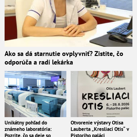
Ako sa dá starnutie ovplyvniť? Zistite, čo
odporúča a radí lekárka
Unikátny pohľad do
Otvorenie výstavy Otisa
známeho laboratória:
Lauberta „Kresliaci Otis“ v
Pozrite, čo sa deje so
Pistoriho paláci