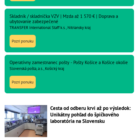
Skladník / skladníčka VZV | Mzda až 1 570 € | Doprava a
ubytovanie zabezpečené
TRANSFER International Staff k.s., Nitriansky kraj
Pozri ponuku
Operatívny zamestnanec pošty - Pošty Košice a Košice okolie
Slovenská pošta, a.s., Košický kraj
Pozri ponuku
Cesta od odberu krvi až po výsledok:
Unikátny pohľad do špičkového
laboratória na Slovensku