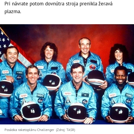
Pri návrate potom dovnútra stroja prenikla žeravá
plazma.
Posádka raketoplánu Challenger (Zdroj: TASR)