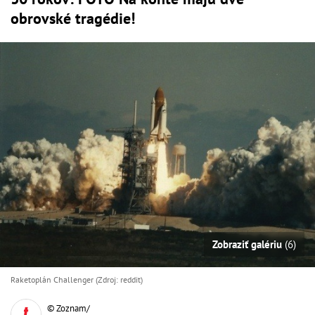
obrovské tragédie!
Zobraziť galériu
(6)
Raketoplán Challenger (Zdroj: reddit)
© Zoznam/