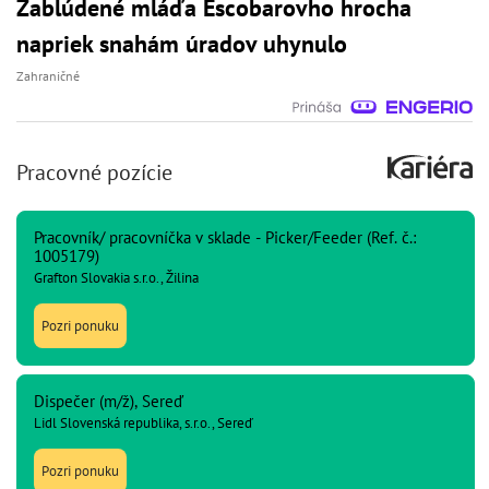
Zablúdené mláďa Escobarovho hrocha
napriek snahám úradov uhynulo
Zahraničné
Pracovné pozície
Pracovník/ pracovníčka v sklade - Picker/Feeder (Ref. č.:
1005179)
Grafton Slovakia s.r.o., Žilina
Pozri ponuku
Dispečer (m/ž), Sereď
Lidl Slovenská republika, s.r.o., Sereď
Pozri ponuku