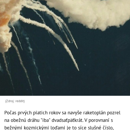
(Zdroj: reddit)
Počas prvých piatich rokov sa navyše raketoplán pozrel
na obežnú dráhu "iba" dvadsaťpäťkrát. V porovnaní s
bežnými kozmickými loďami je to síce slušné číslo,