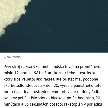
(Zdroj: reddit)
Prvý stroj nazvaný Columbia odštartoval na premiérovú
misiu 12. apríla 1981 a štart kozmického prostriedku,
ktorý síce vzlietol ako raketa, ale pristáť mal podobne
ako lietadlo, sledovali v deň 20. výročia pamätného letu
Jurija Gagarina prostredníctvom televízie milióny ľudí.
Na prvý pohľad išlo všetko hladko a po 54 hodinách, 20
minútach a 53 sekundách dosadol raketoplán v poriadku