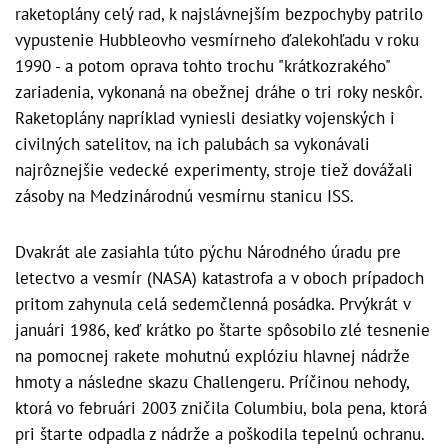
raketoplány celý rad, k najslávnejším bezpochyby patrilo
vypustenie Hubbleovho vesmírneho ďalekohľadu v roku
1990 - a potom oprava tohto trochu "krátkozrakého"
zariadenia, vykonaná na obežnej dráhe o tri roky neskôr.
Raketoplány napríklad vyniesli desiatky vojenských i
civilných satelitov, na ich palubách sa vykonávali
najrôznejšie vedecké experimenty, stroje tiež dovážali
zásoby na Medzinárodnú vesmírnu stanicu ISS.
Dvakrát ale zasiahla túto pýchu Národného úradu pre
letectvo a vesmír (NASA) katastrofa a v oboch prípadoch
pritom zahynula celá sedemčlenná posádka. Prvýkrát v
januári 1986, keď krátko po štarte spôsobilo zlé tesnenie
na pomocnej rakete mohutnú explóziu hlavnej nádrže
hmoty a následne skazu Challengeru. Príčinou nehody,
ktorá vo februári 2003 zničila Columbiu, bola pena, ktorá
pri štarte odpadla z nádrže a poškodila tepelnú ochranu.