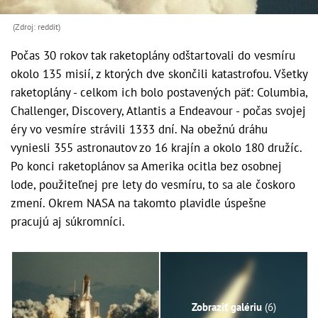
(Zdroj: reddit)
Počas 30 rokov tak raketoplány odštartovali do vesmíru
okolo 135 misií, z ktorých dve skončili katastrofou. Všetky
raketoplány - celkom ich bolo postavených päť: Columbia,
Challenger, Discovery, Atlantis a Endeavour - počas svojej
éry vo vesmíre strávili 1333 dní. Na obežnú dráhu
vyniesli 355 astronautov zo 16 krajín a okolo 180 družíc.
Po konci raketoplánov sa Amerika ocitla bez osobnej
lode, použiteľnej pre lety do vesmíru, to sa ale čoskoro
zmení. Okrem NASA na takomto plavidle úspešne
pracujú aj súkromníci.
Zobraziť galériu
(6)