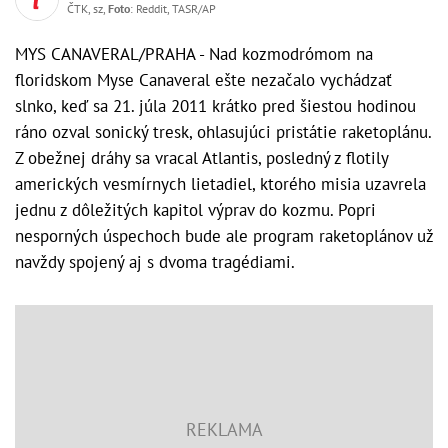
ČTK, sz,
Foto
: Reddit, TASR/AP
MYS CANAVERAL/PRAHA - Nad kozmodrómom na
floridskom Myse Canaveral ešte nezačalo vychádzať
slnko, keď sa 21. júla 2011 krátko pred šiestou hodinou
ráno ozval sonický tresk, ohlasujúci pristátie raketoplánu.
Z obežnej dráhy sa vracal Atlantis, posledný z flotily
amerických vesmírnych lietadiel, ktorého misia uzavrela
jednu z dôležitých kapitol výprav do kozmu. Popri
nesporných úspechoch bude ale program raketoplánov už
navždy spojený aj s dvoma tragédiami.