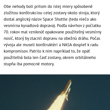
Obe nehody boli pritom do istej miery spôsobené
zložitou konštrukciou celej zostavy okolo stroja, ktorý
dostal anglický názov Space Shuttle (teda niečo ako
vesmírna kyvadlová doprava). Podľa návrhov z počiatku
70. rokov mal vzniknúť opakovane použiteľný vesmírny
nosič, ktorý by zlacnil dopravu na obežnú dráhu. Počas
vývoja ale museli konštruktéri a NASA dospieť k radu
kompromisov. Patrilo k nim napríklad to, že opäť
použiteľná bola len časť zostavy, okrem orbitálneho
stupňa iba pomocné motory.