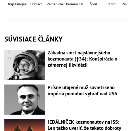
Najčítanejšie
Domáce
Zahraničné
Prominenti
Šport
Krimi
Zaují
SÚVISIACE ČLÁNKY
Záhadná smrť najslávnejšieho
kozmonauta (†34): Konšpirácia o
zámernej likvidácii
Prísne utajený muž sovietskeho
impéria pomohol vyhrať nad USA
JEDÁLNIČEK kozmonautov na ISS:
Len ťažko uveriť, že takéto dobroty