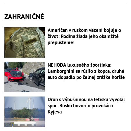
ZAHRANIČNÉ
Američan v ruskom väzení bojuje o
život: Rodina žiada jeho okamžité
prepustenie!
NEHODA luxusného športiaka:
Lamborghini sa rútilo z kopca, druhé
auto dopadlo po čelnej zrážke horšie
Dron s výbušninou na letisku vyvolal
spor: Rusko hovorí o provokácii
Kyjeva