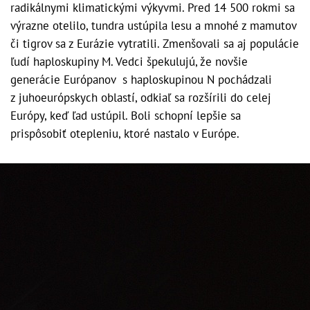
radikálnymi klimatickými výkyvmi. Pred 14 500 rokmi sa
výrazne otelilo, tundra ustúpila lesu a mnohé z mamutov
či tigrov sa z Eurázie vytratili. Zmenšovali sa aj populácie
ľudí haploskupiny M. Vedci špekulujú, že novšie
generácie Európanov s haploskupinou N pochádzali
z juhoeurópskych oblastí, odkiaľ sa rozšírili do celej
Európy, keď ľad ustúpil. Boli schopní lepšie sa
prispôsobiť otepleniu, ktoré nastalo v Európe.