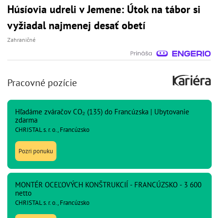
Húsíovia udreli v Jemene: Útok na tábor si
vyžiadal najmenej desať obetí
Zahraničné
Pracovné pozície
Hľadáme zváračov CO₂ (135) do Francúzska | Ubytovanie
zdarma
CHRISTAL s. r. o., Francúzsko
Pozri ponuku
MONTÉR OCEĽOVÝCH KONŠTRUKCIÍ - FRANCÚZSKO - 3 600
netto
CHRISTAL s. r. o., Francúzsko