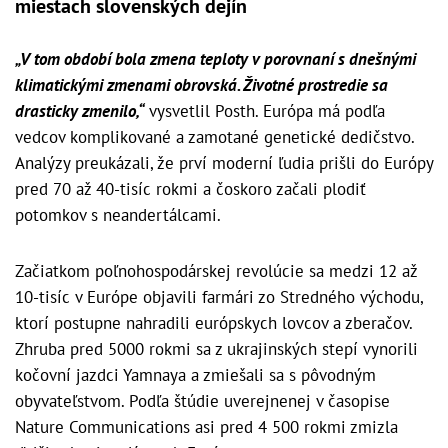
miestach slovenských dejín
„V tom období bola zmena teploty v porovnaní s dnešnými
klimatickými zmenami obrovská. Životné prostredie sa
drasticky zmenilo,“
vysvetlil Posth. Európa má podľa
vedcov komplikované a zamotané genetické dedičstvo.
Analýzy preukázali, že prví moderní ľudia prišli do Európy
pred 70 až 40-tisíc rokmi a čoskoro začali plodiť
potomkov s neandertálcami.
Začiatkom poľnohospodárskej revolúcie sa medzi 12 až
10-tisíc v Európe objavili farmári zo Stredného východu,
ktorí postupne nahradili európskych lovcov a zberačov.
Zhruba pred 5000 rokmi sa z ukrajinských stepí vynorili
kočovní jazdci Yamnaya a zmiešali sa s pôvodným
obyvateľstvom. Podľa štúdie uverejnenej v časopise
Nature Communications asi pred 4 500 rokmi zmizla