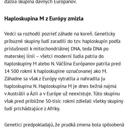
ďalšia skupina dávnych Európanov.
Haploskupina M z Európy zmizla
Vedci sa rozhodli pozrieť záhade na koreň. Geneticky
príbuzné skupiny ľudí zaradili do tzv. haploskupín podľa
príslušnosti k mitochondriálnej DNA, teda DNA po
materskej línii – všetci moderní ľudia patria do
haploskupiny M alebo N. Väčšina Európanov patrila pred
14 500 rokmi k haploskupine označovanej ako M.
Záhadne sa však z Európy vytratila a nahradila ju
haploskupina N. Haploskupina M je dnes bežná najmä
v Austrálii a Ázii a v Európe už neexistuje. Túto skupinu
však pred približne 50-tisíc rokmi zdieľali všetky skupiny
ľudí prichádzajúce z Afriky.
Genetici predpokladajú, že prudká zmena bola spôsobená