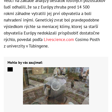
Vedci na základe analýzy desiatok fosílnych pozostatkov
ľudí odhalili, že sa z Európy zhruba pred 14 500
rokmi záhadne vytratili jej prví obyvatelia a boli
nahradení inými. Genetický zvrat bol pravdepodobne
výsledkom rýchle sa meniacej klímy, ktorej sa starší
obyvatelia Európy nedokázali prispôsobiť dostatočne
rýchlo, povedal podľa
Livescience.com
Cosimo Posth
z univerzity v Tübingene.
Mohlo by vás zaujímať: