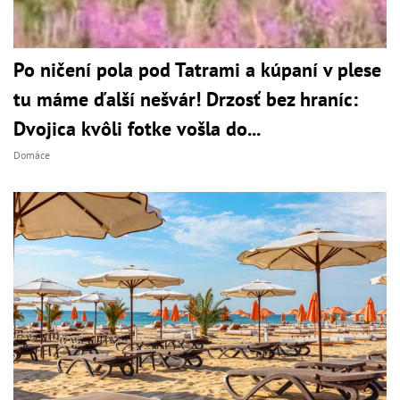
Po ničení pola pod Tatrami a kúpaní v plese
tu máme ďalší nešvár! Drzosť bez hraníc:
Dvojica kvôli fotke vošla do...
Domáce