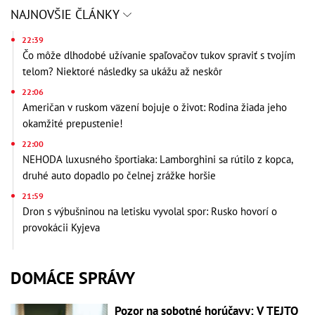
NAJNOVŠIE ČLÁNKY
22:39
Čo môže dlhodobé užívanie spaľovačov tukov spraviť s tvojím
telom? Niektoré následky sa ukážu až neskôr
22:06
Američan v ruskom väzení bojuje o život: Rodina žiada jeho
okamžité prepustenie!
22:00
NEHODA luxusného športiaka: Lamborghini sa rútilo z kopca,
druhé auto dopadlo po čelnej zrážke horšie
21:59
Dron s výbušninou na letisku vyvolal spor: Rusko hovorí o
provokácii Kyjeva
DOMÁCE SPRÁVY
Pozor na sobotné horúčavy: V TEJTO