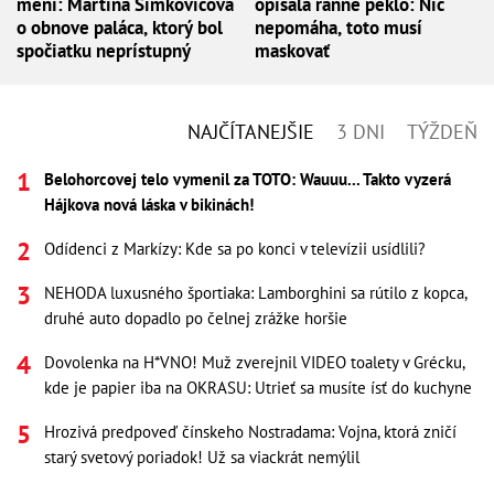
mení: Martina Šimkovičová
opísala ranné peklo: Nič
o obnove paláca, ktorý bol
nepomáha, toto musí
spočiatku neprístupný
maskovať
NAJČÍTANEJŠIE
3 DNI
TÝŽDEŇ
Belohorcovej telo vymenil za TOTO: Wauuu... Takto vyzerá
Hájkova nová láska v bikinách!
Odídenci z Markízy: Kde sa po konci v televízii usídlili?
NEHODA luxusného športiaka: Lamborghini sa rútilo z kopca,
druhé auto dopadlo po čelnej zrážke horšie
Dovolenka na H*VNO! Muž zverejnil VIDEO toalety v Grécku,
kde je papier iba na OKRASU: Utrieť sa musíte ísť do kuchyne
Hrozivá predpoveď čínskeho Nostradama: Vojna, ktorá zničí
starý svetový poriadok! Už sa viackrát nemýlil