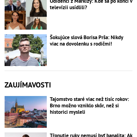
Odídenci z Markízy: Kde sa po konci v
televízii usídlili?
Šokujúce slová Borisa Prša: Nikdy
viac na dovolenku s rodičmi!
ZAUJÍMAVOSTI
Tajomstvo staré viac než tisíc rokov:
Brno možno vzniklo skôr, než si
historici mysleli
Tŕpnutie ruky nemusí byť banalita: Ak