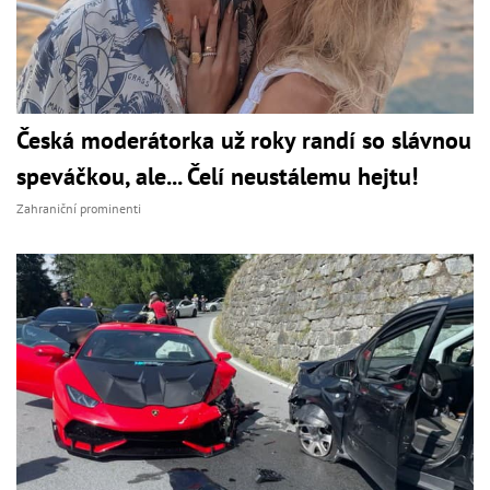
Česká moderátorka už roky randí so slávnou
speváčkou, ale... Čelí neustálemu hejtu!
Zahraniční prominenti