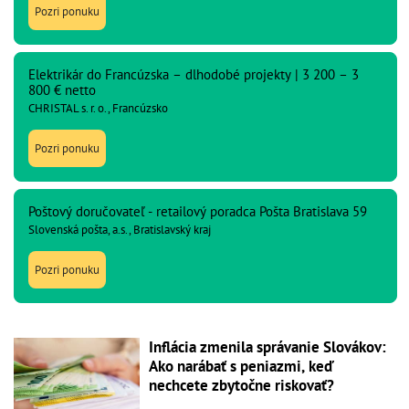
Pozri ponuku
Elektrikár do Francúzska – dlhodobé projekty | 3 200 – 3
800 € netto
CHRISTAL s. r. o., Francúzsko
Pozri ponuku
Poštový doručovateľ - retailový poradca Pošta Bratislava 59
Slovenská pošta, a.s., Bratislavský kraj
Pozri ponuku
Inflácia zmenila správanie Slovákov:
Ako narábať s peniazmi, keď
nechcete zbytočne riskovať?