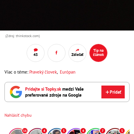
(Zdroj: thinkstock.com)
Tip na
43
Zdieľať
článok
Viac o téme:
Praveký človek
,
Európan
Pridajte si Topky.sk
medzi Vaše
Pridať
preferované zdroje na Google
Nahlásiť chybu
16
4
5
4
7
5