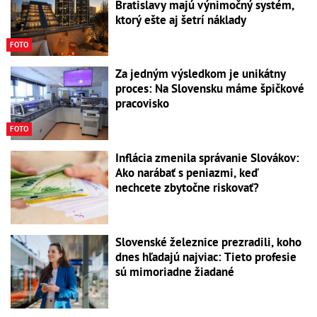
Bratislavy majú výnimočný systém,
ktorý ešte aj šetrí náklady
FOTO
Za jedným výsledkom je unikátny
proces: Na Slovensku máme špičkové
pracovisko
FOTO
Inflácia zmenila správanie Slovákov:
Ako narábať s peniazmi, keď
nechcete zbytočne riskovať?
Slovenské železnice prezradili, koho
dnes hľadajú najviac: Tieto profesie
sú mimoriadne žiadané