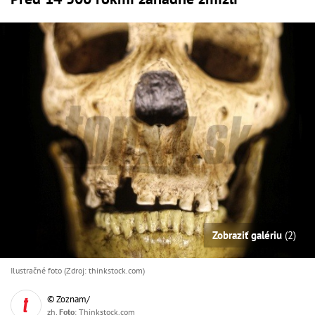
Zobraziť galériu
(2)
Ilustračné foto (Zdroj: thinkstock.com)
© Zoznam/
zh,
Foto
: Thinkstock.com