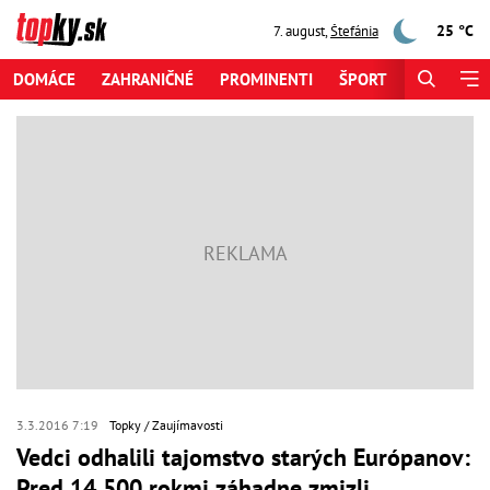
25 °C
7. august
,
Štefánia
DOMÁCE
ZAHRANIČNÉ
PROMINENTI
ŠPORT
ZAUJÍMAV
3.3.2016 7:19
Topky
Zaujímavosti
Vedci odhalili tajomstvo starých Európanov:
Pred 14 500 rokmi záhadne zmizli