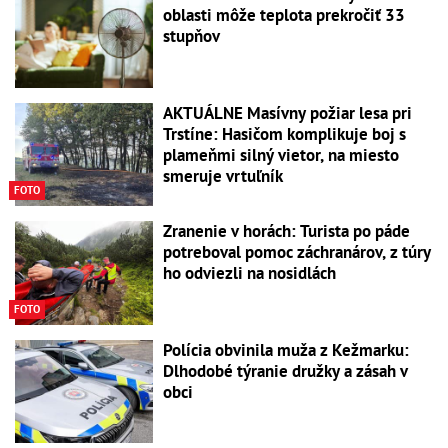
oblasti môže teplota prekročiť 33
stupňov
AKTUÁLNE Masívny požiar lesa pri
Trstíne: Hasičom komplikuje boj s
plameňmi silný vietor, na miesto
smeruje vrtuľník
FOTO
Zranenie v horách: Turista po páde
potreboval pomoc záchranárov, z túry
ho odviezli na nosidlách
FOTO
Polícia obvinila muža z Kežmarku:
Dlhodobé týranie družky a zásah v
obci