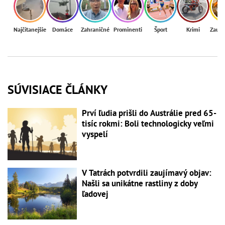
Najčítanejšie
Domáce
Zahraničné
Prominenti
Šport
Krimi
Zaují
SÚVISIACE ČLÁNKY
Prví ľudia prišli do Austrálie pred 65-
tisíc rokmi: Boli technologicky veľmi
vyspelí
V Tatrách potvrdili zaujímavý objav:
Našli sa unikátne rastliny z doby
ľadovej